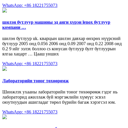
WhatsApp: +86 18221755073
шилэн бутлуур машины эд анги хүрэн lenox бутлуур
компани …
шилэн бутлуур uk. кварцын шилэн давхар өнхрөх нүүрсний
бутлуур 2005 онд 0.056 2006 онд 0.09 2007 онд 0.22 2008 онд
0.2 9 ийг эзлэх боллоо cs конусан бутлуур булт бутлуурын
ялгаа хацарт … Цааш унших
WhatsApp: +86 18221755073
Лабораторийн тоног төхөөрөмж
Шинжлэх ухааны лабораторийн тоног төхөөрөмж гэдэг нь
лабораторид ажиллаж буй мэргэжлийн хүмүүс эсвэл
оюутнуудын ашигладаг төрөл бүрийн багаж хэрэгсэл юм.
WhatsApp: +86 18221755073