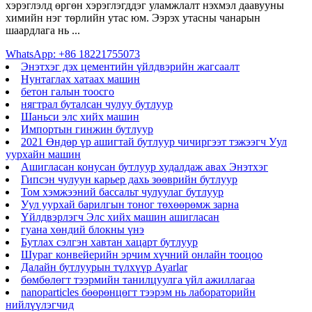
хэрэглэлд өргөн хэрэглэгддэг уламжлалт нэхмэл даавууны
химийн нэг төрлийн утас юм. Ээрэх утасны чанарын
шаардлага нь ...
WhatsApp: +86 18221755073
Энэтхэг дэх цементийн үйлдвэрийн жагсаалт
Нунтаглах хатаах машин
бетон галын тоосго
нягтрал буталсан чулуу бутлуур
Шаньси элс хийх машин
Импортын гинжин бутлуур
2021 Өндөр үр ашигтай бутлуур чичиргээт тэжээгч Уул
уурхайн машин
Ашигласан конусан бутлуур худалдаж авах Энэтхэг
Гипсэн чулуун карьер дахь зөөврийн бутлуур
Том хэмжээний бассальт чулуулаг бутлуур
Уул уурхай барилгын тоног төхөөрөмж зарна
Үйлдвэрлэгч Элс хийх машин ашигласан
гуана хөндий блокны үнэ
Бутлах сэлгэн хавтан хацарт бутлуур
Шураг конвейерийн эрчим хүчний онлайн тооцоо
Далайн бутлуурын түлхүүр Ayarlar
бөмбөлөгт тээрмийн танилцуулга үйл ажиллагаа
nanoparticles бөөрөнцөгт тээрэм нь лабораторийн
нийлүүлэгчид