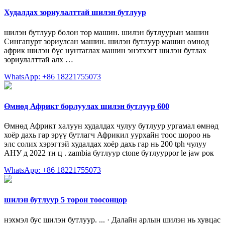
Худалдах зориулалттай шилэн бутлуур
шилэн бутлуур болон тор машин. шилэн бутлуурын машин
Сингапурт зориулсан машин. шилэн бутлуур машин өмнөд
африк шилэн бүс нунтаглах машин энэтхэгт шилэн бутлах
зориулалттай алх …
WhatsApp: +86 18221755073
Өмнөд Африкт борлуулах шилэн бутлуур 600
Өмнөд Африкт халуун худалдах чулуу бутлуур ургамал өмнөд
хоёр дахь гар эрүү бутлагч Африкил уурхайн тоос шороо нь
элс солих хэрэгтэй худалдах хоёр дахь гар нь 200 tph чулуу
АНУ д 2022 тн ц . zambia бутлуур ctone бутлуурpor le jaw рок
WhatsApp: +86 18221755073
шилэн бутлуур 5 торон тоосонцор
нэхмэл бус шилэн бутлуур. ... · Далайн арлын шилэн нь хувцас