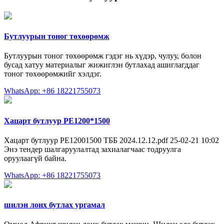
Бутлуурын тоног төхөөрөмж
Бутлуурын тоног төхөөрөмж гэдэг нь хүдэр, чулуу, болон
бусад хатуу материалыг жижиглэн бутлахад ашиглагддаг
тоног төхөөрөмжийг хэлдэг.
WhatsApp: +86 18221755073
Хацарт бутлуур РЕ1200*1500
Хацарт бутлуур РЕ12001500 ТББ 2024.12.12.pdf 25-02-21 10:02
Энэ тендер шалгаруулалтад захиалагчаас тодруулга
оруулаагүй байна.
WhatsApp: +86 18221755073
шилэн лонх бутлах ургамал