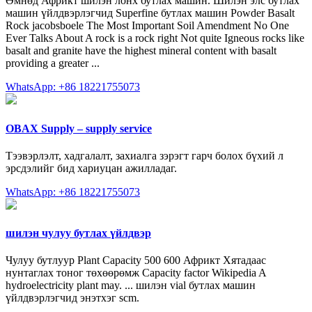
Өмнөд Африкт шилэн лонх бутлах машин. Шилэн элс бутлах
машин үйлдвэрлэгчид Superfine бутлах машин Powder Basalt
Rock jacobsboele The Most Important Soil Amendment No One
Ever Talks About A rock is a rock right Not quite Igneous rocks like
basalt and granite have the highest mineral content with basalt
providing a greater ...
WhatsApp: +86 18221755073
OBAX Supply – supply service
Тээвэрлэлт, хадгалалт, захиалга зэрэгт гарч болох бүхий л
эрсдэлийг бид хариуцан ажилладаг.
WhatsApp: +86 18221755073
шилэн чулуу бутлах үйлдвэр
Чулуу бутлуур Plant Capacity 500 600 Африкт Хятадаас
нунтаглах тоног төхөөрөмж Capacity factor Wikipedia A
hydroelectricity plant may. ... шилэн vial бутлах машин
үйлдвэрлэгчид энэтхэг scm.