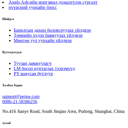
Anglo Ash-ийн мэргэжил дээшлүүлэх сургалт
нүүрсний уурхайн тросс
Шийдэл
Барилгын дахин боловсруулах үйлдвэр
Төмрийн хүдэр баяжуулах үйлдвэр
Мөнгөн уул уурхайн үйлдвэр
Бүтээгдэхүүн
Туузан дамжуулагч
LM босоо нунтаглах тээрэмүүд
PY конусан бутлуур
Холбоо барих
support@pejaw.com
0086-21-58386256
No.416 Jianye Road, South Jinqiao Area, Pudong, Shanghai, China
тухай