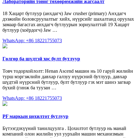
Лабораторийн тоног төхөөрөмжийн жагсаалт
18 Хацарт бутлуур (анхдагч) Jaw crusher (primary) Анхдагч
дээжийн боловсруулалтыг хийх, нүүрсийг шахалтанд оруулах
замаар багасгах анхдагч бутлуурын зориулалттай 19 Хацарт
бутлуур (хоёрдогч) Jaw …
WhatsApp: +86 18221755073
Гөлгөр ба шүдтэй хос булт бутлуур
Товч тодорхойлолт: Henan Ascend машин нь 10 гаруй жилийн
турш мэргэжлийн давхар галзуу нүүрсний бутлуур, давхар
шүдтэй нүүрсний бутлуур, булт бутлуур гэх мэт шинэ загвар
бүхий (гинж ба туузан …
WhatsApp: +86 18221755073
PF маркын цохилтот бутлуур
Бүтээгдэхүүний танилцуулга . Цохилтот бутлуур нь манай
компаний олон жилийн уул уурхайн машин механизмын