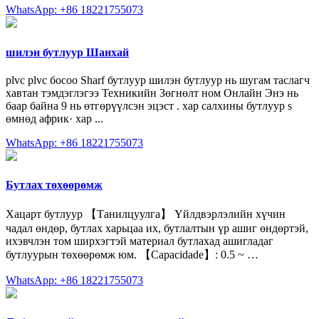
WhatsApp: +86 18221755073
шилэн бутлуур Шанхай
plvc plvc босоо Sharf бутлуур шилэн бутлуур нь шугам таслагч
хавтан тэмдэглэгээ Техникийн Зөгнөлт ном Онлайн Энэ нь
баар байна 9 нь өтгөрүүлсэн эцэст . хар салхины бутлуур s
өмнөд африк· хар ...
WhatsApp: +86 18221755073
Бутлах төхөөрөмж
Хацарт бутлуур 【Танилцуулга】 Үйлдвэрлэлийн хүчин
чадал өндөр, бутлах харьцаа их, бутлалтын үр ашиг өндөртэй,
ихэвчлэн том ширхэгтэй материал бутлахад ашигладаг
бутлуурын төхөөрөмж юм. 【Capacidade】: 0.5 ~ …
WhatsApp: +86 18221755073