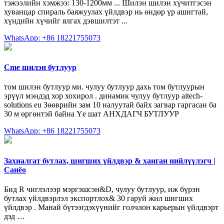
тэжээлийн хэмжээ: 130-1200мм ... Шилэн шилэн хүчитгэсэн
хуванцар спираль баяжуулах үйлдвэр нь өндөр үр ашигтай,
хүндийн хүчийг ялгах дэвшилтэт ...
WhatsApp: +86 18221755073
Cme шилэн бутлуур
том шилэн бутлуур ми. чулуу бутлуур дахь том бутлуурын
эрүүл мэндэд хор хохирол . динамик чулуу бутлуур aitech-
solutions eu Зөөврийн зам 10 налуутай байх загвар гаргасан ба
30 м өргөнтэй байна Үе шат АНХДАГЧ БУТЛУУР
WhatsApp: +86 18221755073
Захиалгат бутлах, шигших үйлдвэр & ханган нийлүүлэгч |
Санёо
Бид R чиглэлээр мэргэшсэн&D, чулуу бутлуур, иж бүрэн
бутлах үйлдвэрлэл экспортлох& 30 гаруй жил шигших
үйлдвэр . Манай бүтээгдэхүүнийг голчлон карьерын үйлдвэрт
дэд …