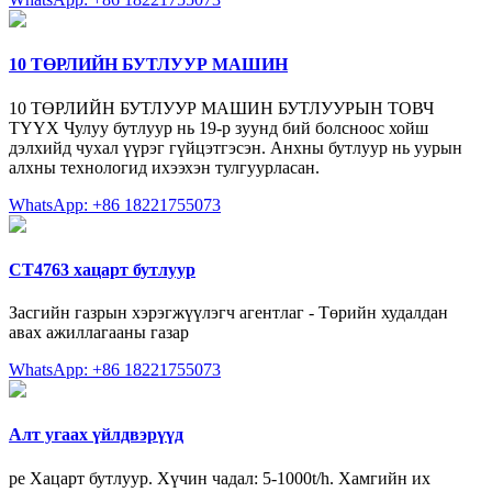
10 ТӨРЛИЙН БУТЛУУР МАШИН
10 ТӨРЛИЙН БУТЛУУР МАШИН БУТЛУУРЫН ТОВЧ
ТҮҮХ Чулуу бутлуур нь 19-р зуунд бий болсноос хойш
дэлхийд чухал үүрэг гүйцэтгэсэн. Анхны бутлуур нь уурын
алхны технологид ихээхэн тулгуурласан.
WhatsApp: +86 18221755073
CT4763 хацарт бутлуур
Засгийн газрын хэрэгжүүлэгч агентлаг - Төрийн худалдан
авах ажиллагааны газар
WhatsApp: +86 18221755073
Алт угаах үйлдвэрүүд
pe Хацарт бутлуур. Хүчин чадал: 5-1000t/h. Хамгийн их