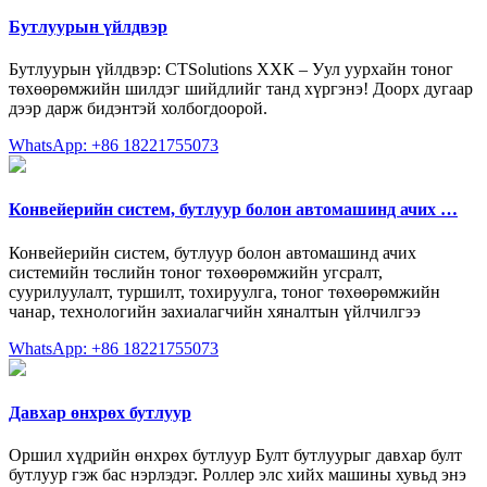
Бутлуурын үйлдвэр
Бутлуурын үйлдвэр: CTSolutions ХХК – Уул уурхайн тоног
төхөөрөмжийн шилдэг шийдлийг танд хүргэнэ! Доорх дугаар
дээр дарж бидэнтэй холбогдоорой.
WhatsApp: +86 18221755073
Конвейерийн систем, бутлуур болон автомашинд ачих …
Конвейерийн систем, бутлуур болон автомашинд ачих
системийн төслийн тоног төхөөрөмжийн угсралт,
суурилуулалт, туршилт, тохируулга, тоног төхөөрөмжийн
чанар, технологийн захиалагчийн хяналтын үйлчилгээ
WhatsApp: +86 18221755073
Давхар өнхрөх бутлуур
Оршил хүдрийн өнхрөх бутлуур Булт бутлуурыг давхар булт
бутлуур гэж бас нэрлэдэг. Роллер элс хийх машины хувьд энэ