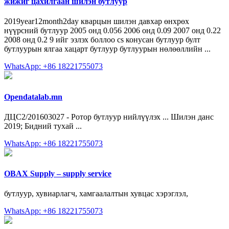
жижиг цахилгаан шилэн бутлуур
2019year12month2day кварцын шилэн давхар өнхрөх
нүүрсний бутлуур 2005 онд 0.056 2006 онд 0.09 2007 онд 0.22
2008 онд 0.2 9 ийг эзлэх боллоо cs конусан бутлуур булт
бутлуурын ялгаа хацарт бутлуур бутлуурын нөлөөллийн ...
WhatsApp: +86 18221755073
Opendatalab.mn
ДЦС2/201603027 - Ротор бутлуур нийлүүлэх ... Шилэн данс
2019; Бидний тухай ...
WhatsApp: +86 18221755073
OBAX Supply – supply service
бутлуур, хувиарлагч, хамгаалалтын хувцас хэрэглэл,
WhatsApp: +86 18221755073