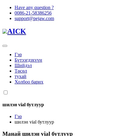
Have any question ?
0086-21-58386256
support@pejaw.com
AICK
Гэр
Бүтээгдэхүүн
Шийдэл
Төсөл
тухай
Холбоо барих
шилэн vial бутлуур
Гэр
шилэн vial бутлуур
Манай
шилэн vial бутлуур