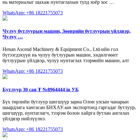
нь материалыг шахаж нунтаглахын тулд хоёр хос …
WhatsApp: +86 18221755073
Чулуу бутлуурын машин, Зөөврийн бутлуурын үйлдвэр,
Чулуу …
Henan Ascend Machinery & Equipment Co., Ltd-ийн гол
бүтээгдэхүүн нь чулуу бутлуурын машин, хөдөлгөөнт
бутлуурын үйлдвэр, чулуу нунтаглах тээрмийн машин, алт
WhatsApp: +86 18221755073
Бутлуур 30 сая ₮ №8964444 in УБ
Бүх төрлийн бутлуур шигшүүр зарна Олон улсын чанарын
шаардлага хангасан БНХАУ-ын экспортонд гаргадаг бутлуур,
шигшүүр, нунтаглагч, тээрэм болон хайрга бутлан ангилах
үйлдвэр нийлүүлнэ.
WhatsApp: +86 18221755073