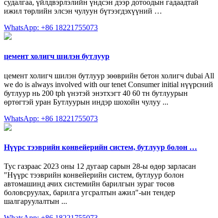
судалгаа, үйлдвэрлэлийн үндсэн дээр дотоодын гадаадтай
ижил төрлийн элсэн чулуун бүтээгдэхүүний …
WhatsApp: +86 18221755073
цемент холигч шилэн бутлуур
цемент холигч шилэн бутлуур зөөврийн бетон холигч dubai All
we do is always involved with our tenet Consumer initial нүүрсний
бутлуур нь 200 tph үнэтэй энэтхэгт 40 60 тн бутлуурын
өртөгтэй уран Бутлуурын индэр шохойн чулуу ...
WhatsApp: +86 18221755073
Нүүрс тээврийн конвейерийн систем, бутлуур болон …
Тус газраас 2023 оны 12 дугаар сарын 28-ы өдөр зарласан
"Нүүрс тээврийн конвейерийн систем, бутлуур болон
автомашинд ачих системийн барилгын зураг төсөв
боловсруулах, барилга угсралтын ажил"-ын тендер
шалгаруулалтын ...
WhatsApp: +86 18221755073