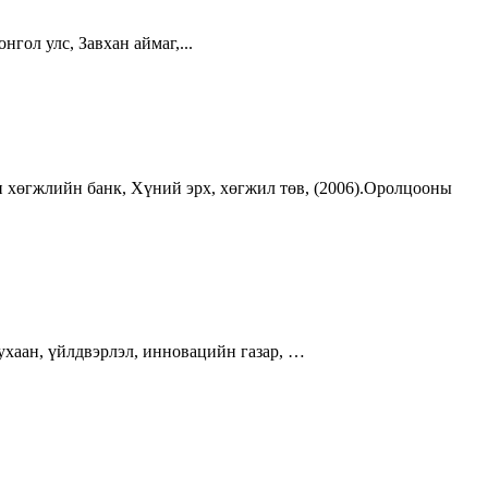
гол улс, Завхан аймаг,...
йн хөгжлийн банк, Хүний эрх, хөгжил төв, (2006).Оролцооны
хаан, үйлдвэрлэл, инновацийн газар, …