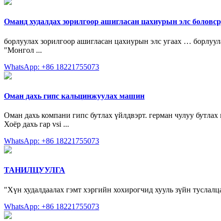
Оманд худалдах зорилгоор ашигласан цахиурын элс боловс
борлуулах зорилгоор ашигласан цахиурын элс угаах … борлуула
"Монгол ...
WhatsApp: +86 18221755073
Оман дахь гипс кальцинжуулах машин
Оман дахь компани гипс бутлах үйлдвэрт. герман чулуу бутлах 
Хоёр дахь гар vsi ...
WhatsApp: +86 18221755073
ТАНИЛЦУУЛГА
"Хүн худалдаалах гэмт хэргийн хохирогчид хууль зүйн туслалц
WhatsApp: +86 18221755073