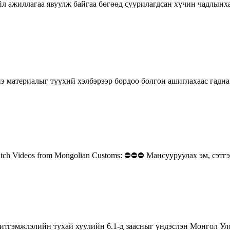
йл ажиллагаа явуулж байгаа бөгөөд суурилагдсан хүчин чадлынх
нэ материалыг түүхий хэлбэрээр бордоо болгон ашиглахаас гадна 
Watch Videos from Mongolian Customs: ⛔️⛔️⛔️ Мансууруулах эм, сэтг
 итгэмжлэлийн тухай хуулийн 6.1-д заасныг үндэслэн Монгол У