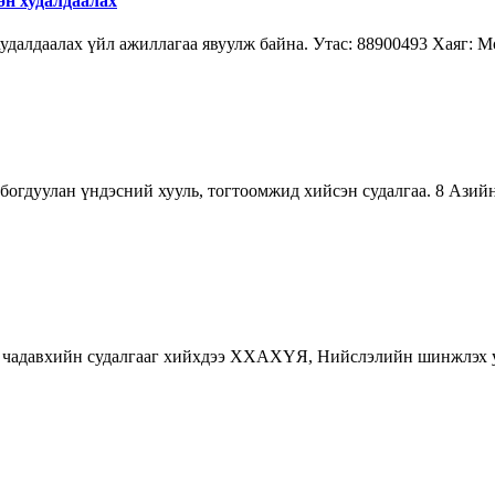
өн худалдаалах
далдаалах үйл ажиллагаа явуулж байна. Утас: 88900493 Хаяг: Мон
олбогдуулан үндэсний хууль, тогтоомжид хийсэн судалгаа. 8 Ази
н чадавхийн судалгааг хийхдээ ХХАХҮЯ, Нийслэлийн шинжлэх у