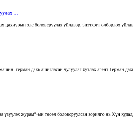
руулах …
х цахиурын элс боловсруулах үйлдвэр. энэтхэгт олборлох үйлдв
машин. герман дахь ашигласан чулуулаг бутлах агент Герман дахь
аа үзүүлэх журам"-ын төсөл боловсруулсан зорилго нь Хүн худал