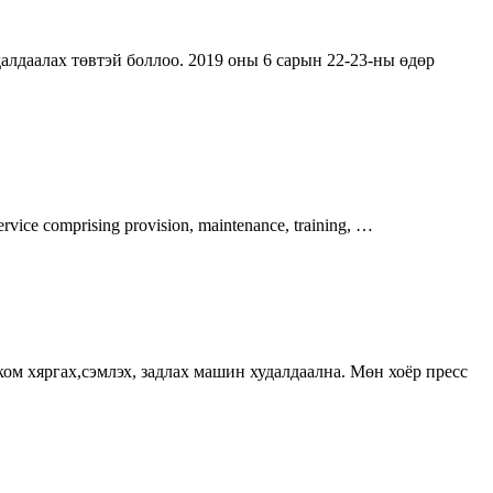
лдаалах төвтэй боллоо. 2019 оны 6 сарын 22-23-ны өдөр
service comprising provision, maintenance, training, …
ом хяргах,сэмлэх, задлах машин худалдаална. Мөн хоёр пресс