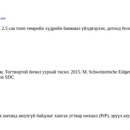
н …
 2.5 сая тонн төмрийн хүдрийн баяжмал үйлдвэрлэн, дотоод боло
 Тогтвортой бичил уурхай төсөл. 2015. M. Schweizerische Eidgenoss
tion SDC
ах шатанд аюулгүй байдлыг хангах угтвар нөхцөл (PrP), эрүүл а