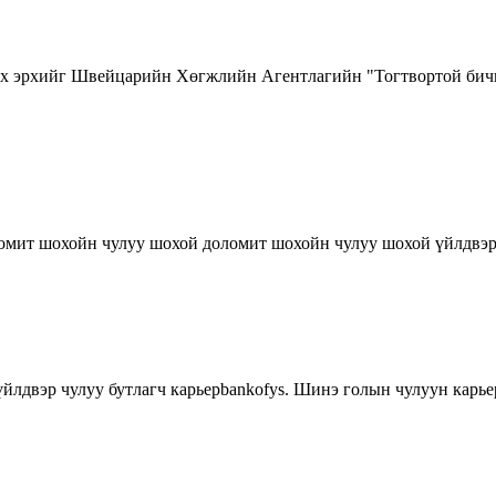
Бүх эрхийг Швейцарийн Хөгжлийн Агентлагийн "Тогтвортой бичи
ломит шохойн чулуу шохой доломит шохойн чулуу шохой үйлдвэр
үйлдвэр чулуу бутлагч карьерbankofys. Шинэ голын чулуун карьер