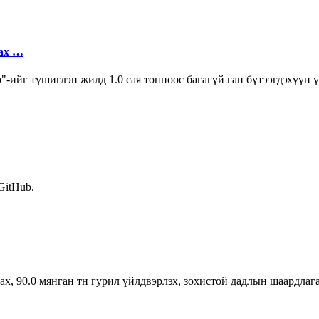
ах …
ийг түшиглэн жилд 1.0 сая тонноос багагүй ган бүтээгдэхүүн ү
 GitHub.
х, 90.0 мянган тн гурил үйлдвэрлэх, зохистой дадлын шаардлага