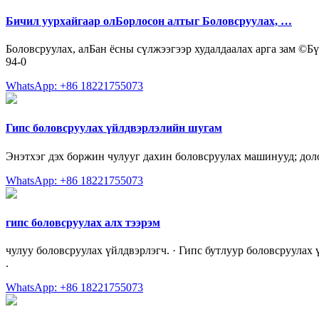
Бичил уурхайгаар олБорлосон алтыг Боловсруулах, …
Боловсруулах, алБан ёсны сүлжээгээр худалдаалах арга зам ©
94-0
WhatsApp: +86 18221755073
Гипс боловсруулах үйлдвэрлэлийн шугам
Энэтхэг дэх боржин чулууг дахин боловсруулах машинууд; до
WhatsApp: +86 18221755073
гипс боловсруулах алх тээрэм
чулуу боловсруулах үйлдвэрлэгч. · Гипс бутлуур боловсруулах 
.
WhatsApp: +86 18221755073