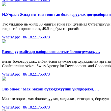
Н.Учрал: Жилд нэг сая тонн ган боловсруулах цогцолборы
Тус үйлдвэр нь жилд 30 мянган тонн ган цувимал бүтээгдэхүүн,
төгрөгийн орлого олж, 49.5 тэрбум төгрөгийн ...
WhatsApp: +86 18221755073
Бичил уурхайгаар олборлосон алтыг боловсруулах, …
алтыг боловсруулах, албан ёсны сүлжээгээр худалдаалах арга зам.
Confederatiun svizra. Swiss Agency for Development. and Coopera
WhatsApp: +86 18221755073
Энэ оноос "Мах, махан бүтээгдэхүүний үйлдвэрлэл, …
Мал төхөөрөх, мах боловсруулах, хадгалах, тээвэрлэх, борлуул
WhatsApp: +86 18221755073