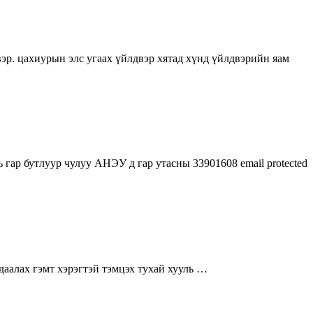
эр. цахиурын элс угаах үйлдвэр хятад хүнд үйлдвэрийн яам
 гар бутлуур чулуу АНЭУ д гар утасны 33901608 email protected
даалах гэмт хэрэгтэй тэмцэх тухай хууль …