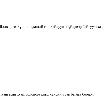
йлдвэрлэх хүчин чадалтай ган хайлуулах үйлдвэр байгуулахаар
 хангасан хүнс боловсруулах, хүнсний сав баглаа боодол