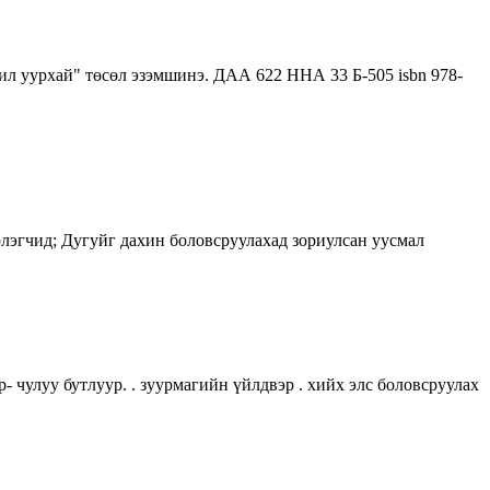
л уурхай" төсөл эзэмшинэ. ДАА 622 ННА 33 Б-505 isbn 978-
лэгчид; Дугуйг дахин боловсруулахад зориулсан уусмал
- чулуу бутлуур. . зуурмагийн үйлдвэр . хийх элс боловсруулах