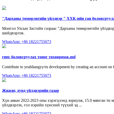
"Дарханы төмөрлөгийн үйлдвэр " ХХК-ийн ган боловсруул
Монгол Улсын Засгийн газраас "Дарханы төмөрлөгийн үйлдвэр"-
шийдвэрлэв.
WhatsApp: +86 18221755073
гипс боловсруулах тоног төхөөрөмж.md
Contribute to yeahliangyy/ru development by creating an account on
WhatsApp: +86 18221755073
Жижиг, дунд үйлдвэрийн газар
Хүн амын 2022-2023 оны хэрэгцээнд зориулж, 15.0 мянган тн ма
үйлдвэрлэх, гол нэрийн хүнсний түүхий эд ...
WhatsApp: +86 18221755073