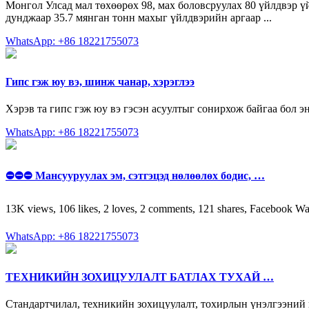
Монгол Улсад мал төхөөрөх 98, мах боловсруулах 80 үйлдвэр ү
дунджаар 35.7 мянган тонн махыг үйлдвэрийн аргаар ...
WhatsApp: +86 18221755073
Гипс гэж юу вэ, шинж чанар, хэрэглээ
Хэрэв та гипс гэж юу вэ гэсэн асуултыг сонирхож байгаа бол э
WhatsApp: +86 18221755073
⛔️⛔️⛔️ Мансууруулах эм, сэтгэцэд нөлөөлөх бодис, …
13K views, 106 likes, 2 loves, 2 comments, 121 shares, Facebook 
WhatsApp: +86 18221755073
ТЕХНИКИЙН ЗОХИЦУУЛАЛТ БАТЛАХ ТУХАЙ …
Стандартчилал, техникийн зохицуулалт, тохирлын үнэлгээний