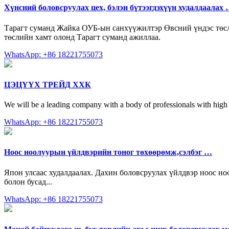
Хүнсний боловсруулах цех, бэлэн бүтээгдэхүүн худалдаалах
Тарагт суманд Жайка ОУБ-ын санхүүжилтэр Өвсний үндэс төсли
төслийн хамт олонд Тарагт суманд ажиллаа.
WhatsApp: +86 18221755073
ЦЭЦҮҮХ ТРЕЙД ХХК
We will be a leading company with a body of professionals with high l
WhatsApp: +86 18221755073
Ноос ноолуурын үйлдвэрийн тоног төхөөрөмж,сэлбэг …
Япон улсаас худалдаалах. Дахин боловсруулах үйлдвэр ноос но
болон бусад...
WhatsApp: +86 18221755073