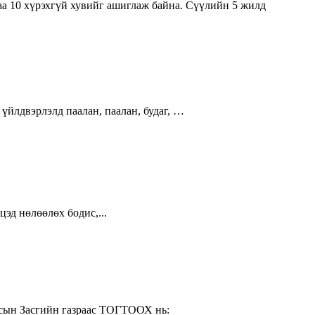
аа 10 хүрэхгүй хувийг ашиглаж байна. Сүүлийн 5 жилд
үйлдвэрлэлд паалан, паалан, будаг, …
эцэд нөлөөлөх бодис,...
лсын Засгийн газраас ТОГТООХ нь: