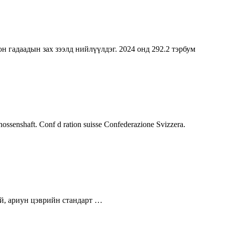
н гадаадын зах зээлд нийлүүлдэг. 2024 онд 292.2 тэрбум
enshaft. Conf d ration suisse Confederazione Svizzera.
хуй, ариун цэврийн стандарт …