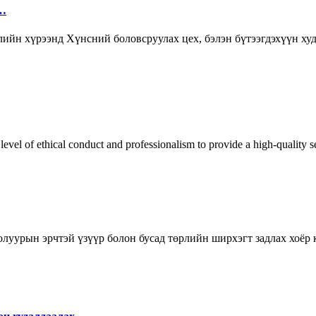
 …
йн хүрээнд Хүнсний боловсруулах цех, бэлэн бүтээгдэхүүн худа
evel of ethical conduct and professionalism to provide a high-quality 
олуурын эрчтэй үзүүр болон бусад төрлийн ширхэгт задлах хоёр к