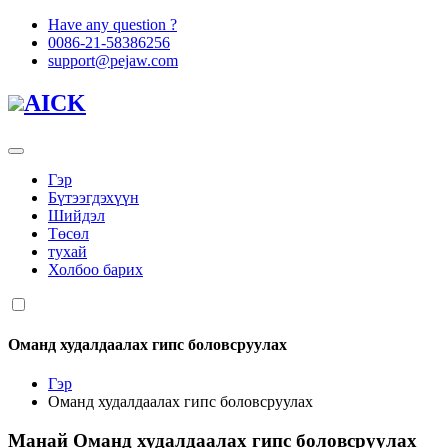
Have any question ?
0086-21-58386256
support@pejaw.com
AICK
Гэр
Бүтээгдэхүүн
Шийдэл
Төсөл
тухай
Холбоо барих
Оманд худалдаалах гипс боловсруулах
Гэр
Оманд худалдаалах гипс боловсруулах
Манай
Оманд худалдаалах гипс боловсруулах