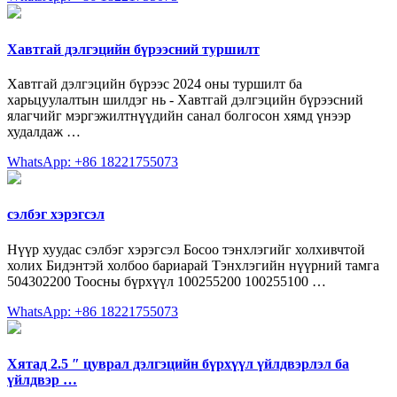
Хавтгай дэлгэцийн бүрээсний туршилт
Хавтгай дэлгэцийн бүрээс 2024 оны туршилт ба
харьцуулалтын шилдэг нь - Хавтгай дэлгэцийн бүрээсний
ялагчийг мэргэжилтнүүдийн санал болгосон хямд үнээр
худалдаж …
WhatsApp: +86 18221755073
сэлбэг хэрэгсэл
Нүүр хуудас сэлбэг хэрэгсэл Босоо тэнхлэгийг холхивчтой
холих Бидэнтэй холбоо бариарай Тэнхлэгийн нүүрний тамга
504302200 Тоосны бүрхүүл 100255200 100255100 …
WhatsApp: +86 18221755073
Хятад 2.5 ″ цуврал дэлгэцийн бүрхүүл үйлдвэрлэл ба
үйлдвэр …