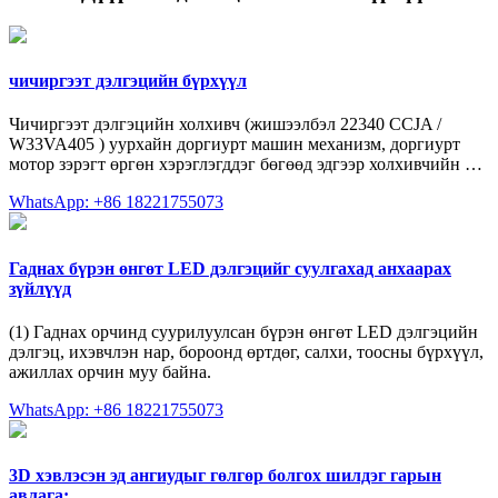
чичиргээт дэлгэцийн бүрхүүл
Чичиргээт дэлгэцийн холхивч (жишээлбэл 22340 CCJA /
W33VA405 ) уурхайн доргиурт машин механизм, доргиурт
мотор зэрэгт өргөн хэрэглэгддэг бөгөөд эдгээр холхивчийн …
WhatsApp: +86 18221755073
Гаднах бүрэн өнгөт LED дэлгэцийг суулгахад анхаарах
зүйлүүд
(1) Гаднах орчинд суурилуулсан бүрэн өнгөт LED дэлгэцийн
дэлгэц, ихэвчлэн нар, бороонд өртдөг, салхи, тоосны бүрхүүл,
ажиллах орчин муу байна.
WhatsApp: +86 18221755073
3D хэвлэсэн эд ангиудыг гөлгөр болгох шилдэг гарын
авлага: …