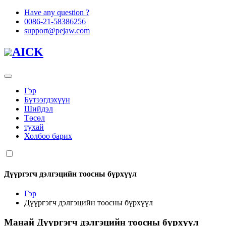
Have any question ?
0086-21-58386256
support@pejaw.com
AICK
Гэр
Бүтээгдэхүүн
Шийдэл
Төсөл
тухай
Холбоо барих
Дүүргэгч дэлгэцийн тоосны бүрхүүл
Гэр
Дүүргэгч дэлгэцийн тоосны бүрхүүл
Манай
Дүүргэгч дэлгэцийн тоосны бүрхүүл