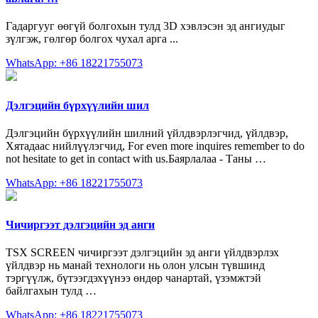
Гадаргууг өөгүй болгохын тулд 3D хэвлэсэн эд ангиудыг
зүлгэж, гөлгөр болгох чухал арга ...
WhatsApp: +86 18221755073
Дэлгэцийн бүрхүүлийн шил
Дэлгэцийн бүрхүүлийн шилний үйлдвэрлэгчид, үйлдвэр,
Хятадаас нийлүүлэгчид, For even more inquires remember to do
not hesitate to get in contact with us.Баярлалаа - Таны …
WhatsApp: +86 18221755073
Чичиргээт дэлгэцийн эд анги
TSX SCREEN чичиргээт дэлгэцийн эд анги үйлдвэрлэх
үйлдвэр нь манай технологи нь олон улсын түвшинд
тэргүүлж, бүтээгдэхүүнээ өндөр чанартай, үзэмжтэй
байлгахын тулд …
WhatsApp: +86 18221755073