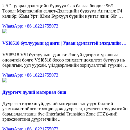
2.5 ″ цуврал дэлгэцийн бүрхүүл Сав баглаа боодол: 96/1
Төрөл: Мэргэжлийн салют-Дэлгэцийн бүрхүүл Ангилал: F4
калибр: 65мм Урт: 83мм Бүрхүүл бүрийн нунтаг жин: 60г …
WhatsApp: +86 18221755073
VSI8518 бутлуурын эд анги | Удаан эдэлгээтэй элэгдлийн …
VSI8518 VSI бутлуурын эд анги: Элс үйлдвэрлэх үр ашгаа
оновчтой болго VSI8518 босоо тэнхлэгт цохилтот бутлуур нь
барилгын, уул уурхай, үйлдвэрлэлийн зориулалттай түүхий …
WhatsApp: +86 18221755073
Дүүргэгч дүлий материал биш
Дүүргэгч идэвхигүй, дүлий материал гэж үздэг бидний
уламжлалт ойлголт хоцрогдож дүүргэгч, цементэн зуурмагийн
барьцалдалгааны бүс (Interfacial Transition Zone (ITZ))-ний
эрдэсжилтэнд дүүргэгчийн ...
WhatsApp: +86 18221755073