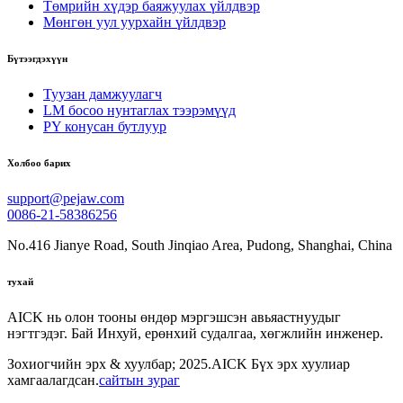
Төмрийн хүдэр баяжуулах үйлдвэр
Мөнгөн уул уурхайн үйлдвэр
Бүтээгдэхүүн
Туузан дамжуулагч
LM босоо нунтаглах тээрэмүүд
PY конусан бутлуур
Холбоо барих
support@pejaw.com
0086-21-58386256
No.416 Jianye Road, South Jinqiao Area, Pudong, Shanghai, China
тухай
AICK нь олон тооны өндөр мэргэшсэн авьяастнуудыг
нэгтгэдэг. Бай Инхуй, ерөнхий судалгаа, хөгжлийн инженер.
Зохиогчийн эрх & хуулбар; 2025.AICK Бүх эрх хуулиар
хамгаалагдсан.
сайтын зураг