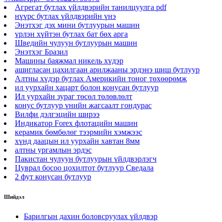
Агрегат бутлах үйлдвэрийн танилцуулга pdf
нүүрс бутлах үйлдвэрийн үнэ
Энэтхэг дэх мини бутлуурын машин
үрлэн хүйтэн бутлах бат бөх арга
Шведийн чулуун бутлуурын машин
Энэтхэг Бразил
Машины баяжмал никель хүдэр
ашигласан цахилгаан арилжааны эрдэнэ шиш бутлуур
Алтны хүдэр бутлах Америкийн тоног төхөөрөмж
ил уурхайн хацарт болон конусан бутлуур
Ил уурхайн зураг төсөл төлөвлөлт
конус бутлуур үнийн жагсаалт гондурас
Вилфи дэлгэцийн ширээ
Индикатор Forex флотацийн машин
керамик бөмбөлөг тээрмийн хэмжээс
хүнд даацын ил уурхайн хавтан 8мм
алтны ургамлын эрдэс
Пакистан чулуун бутлуурын үйлдвэрлэгч
Цуврал босоо цохилтот бутлуур Сведала
2 фут конусан бутлуур
Шийдэл
Барилгын дахин боловсруулах үйлдвэр