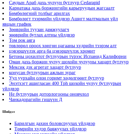
Саудын Араб дахь чулуун бутлуур Cedarapid
Карнатака дахь боржингийн карьеруудын жагсаалт
Бөмбөлөгний толбыг арилгах
Бөмбөлөгт тээрмийн үйлдвэр Ашигт малтмалын үйл
явцын график
Зөөврийн туузан дамжуулагч
зөөврийн бутлах алтны үйлдвэр
Том рок аяга
төвлөрөл ороох хөнгөн цагааны хүдрийн тээрэм алт
цэвэршүүлэх арга ба цэвэршүүлэх хромит
Бетоны цохилтот бутлуурын түрээс Испанид Калифорни
Оман дахь боржин чулуу шохойн чулууны хацарт бутлуур
Мексик дэх агрегат хацарт бутлуур
конусан бутлуурын ажлын зураг
Уул уурхайн олон горимт хөдөлгөөнт бутлуур
Энэтхэгт ашигласан 400 Tph шохойн чулуу бутлуурын
үйлдвэр
Не бутлуурын доторлогооны оновчлол
Чанкадорагийн гишүүн Д
Шийдэл
Барилгын дахин боловсруулах үйлдвэр
Төмрийн хүдэр баяжуулах үйлдвэр