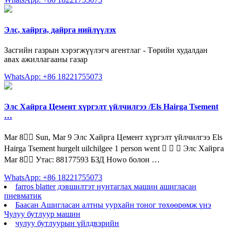
Элс, хайрга, дайрга нийлүүлэх
Засгийн газрын хэрэгжүүлэгч агентлаг - Төрийн худалдан
авах ажиллагааны газар
WhatsApp: +86 18221755073
Элс Хайрга Цемент хүргэлт үйлчилгээ /Els Hairga Tsement
…
Mar 8󰞋󱟠 Sun, Mar 9 Элс Хайрга Цемент хүргэлт үйлчилгээ Els
Hairga Tsement hurgelt uilchilgee 1 person went 󰤥 󰤦 󰤧 Элс Хайрга
Mar 8󰞋󱟠 Утас: 88177593 БЗД Howo болон …
WhatsApp: +86 18221755073
farros blatter дэвшилтэт нунтаглах машин ашигласан
пневматик
Баасан Ашигласан алтны уурхайн тоног төхөөрөмж үнэ
Чулуу бутлуур машин
чулуу бутлуурын үйлдвэрийн