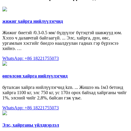
жижиг хайрга нийлүүлэгчид
Жижиг биетэй /0.3-0.5 мм/ бүдүүлэг бүтэцтэй шавжууд юм.
Хэзээ ч далавчтай байгаагүй. ... Элс, хайрга, дун, өвс,
ургамлын хэсгийг биедээ наалдуулан гаднах гэр бүрээсээ
хийнэ. …
WhatsApp: +86 18221755073
өнгөлсөн хайрга нийлүүлэгчид
буталсан хайрга нийлүүлэгчид kzn. ... Жишээ нь 1м3 бетонд
хайрга 1100 кг, элс 750 кг, ус 170л орох байхад хайрганы чийг
1%, элсний чийг 2,8%, байсан гэж үзье.
WhatsApp: +86 18221755073
Элс, хайрганы үйлдвэрлэл