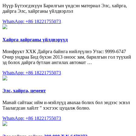
Нүүр Бүтээгдэхүүн Барилгын үндсэн материал Элс, хайрга,
дайрга Элс, хайрганы үйлдвэрлэл
WhatsApp: +86 18221755073
Хайрга дайрганы үйлдвэрүүд
Монфрукт ХХК Дайрга байнга нийлүүлнэ Утас: 9999-6747
Очир ундраа Бид бүхэн 2013 оноос зам, барилгын гол түүхий
эд болох дайрга бутлан ангилах автомат …
WhatsApp: +86 18221755073
Элс, хайрга, цемент
Манай сайтаас ийм и-мэйлүүд авахаа болих бол эндээс эсвэл
Таалагдсан хайлт " хэсгээс цуцалж болно.
WhatsApp: +86 18221755073