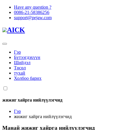
Have any question ?
0086-21-58386256
support@pejaw.com
AICK
Гэр
Бүтээгдэхүүн
Шийдэл
Төсөл
тухай
Холбоо барих
жижиг хайрга нийлүүлэгчид
Гэр
жижиг хайрга нийлүүлэгчид
Манай
жижиг хайрга нийлүүлэгчид