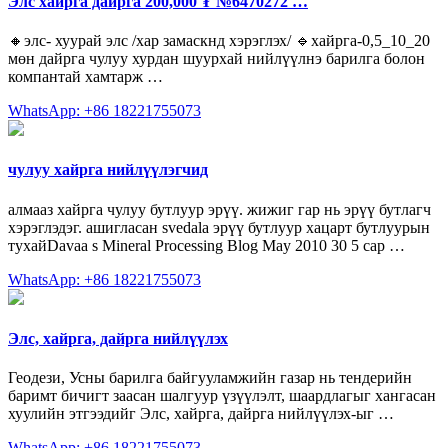
Элс хайрга дайрга 200,000 ₮ №6470272 …
🔸️элс- хуурай элс /хар замаскнд хэрэглэх/ 🔹️хайрга-0,5_10_20
мөн дайрга чулуу хурдан шуурхай нийлүүлнэ барилга болон
компантай хамтарж …
WhatsApp: +86 18221755073
чулуу хайрга нийлүүлэгчид
алмааз хайрга чулуу бутлуур эрүү. жижиг гар нь эрүү бутлагч
хэрэглэдэг. ашигласан svedala эрүү бутлуур хацарт бутлуурын
тухайDavaa s Mineral Processing Blog May 2010 30 5 сар …
WhatsApp: +86 18221755073
Элс, хайрга, дайрга нийлүүлэх
Геодези, Усны барилга байгууламжийн газар нь тендерийн
баримт бичигт заасан шалгуур үзүүлэлт, шаардлагыг хангасан
хуулийн этгээдийг Элс, хайрга, дайрга нийлүүлэх-ыг …
WhatsApp: +86 18221755073