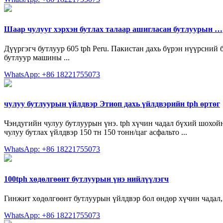
Шаар чулууг хэрхэн бутлах талаар ашигласан бутлуурын …
Дүүргэгч бутлуур 605 tph Peru. Пакистан дахь бүрэн нүүрсний б
бутлуур машины ...
WhatsApp: +86 18221755073
чулуу бутлуурын үйлдвэр Этиоп дахь үйлдвэрийн tph өртөг
Чэндугийн чулуу бутлуурын үнэ. tph хүчин чадал бүхий шохойн 
чулуу бутлах үйлдвэр 150 тн 150 тонн/цаг асфальто ...
WhatsApp: +86 18221755073
100tph хөдөлгөөнт бутлуурын үнэ нийлүүлэгч
Гинжит хөдөлгөөнт бутлуурын үйлдвэр бол өндөр хүчин чадал, 
WhatsApp: +86 18221755073