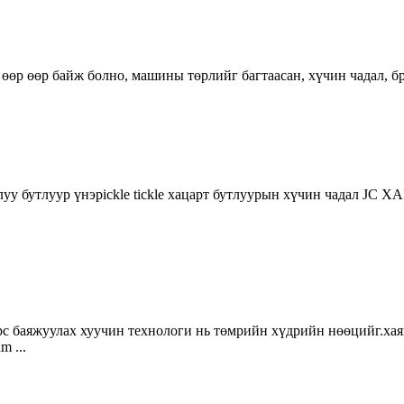
 өөр өөр байж болно, машины төрлийг багтаасан, хүчин чадал, 
 чулуу бутлуур үнэpickle tickle хацарт бутлуурын хүчин чадал J
 баяжуулах хуучин технологи нь төмрийн хүдрийн нөөцийг.хаяг
m ...