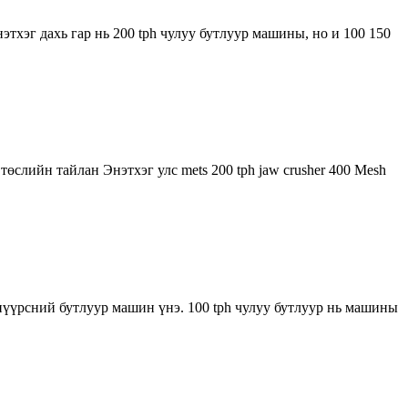
тхэг дахь гар нь 200 tph чулуу бутлуур машины, но и 100 150
слийн тайлан Энэтхэг улс mets 200 tph jaw crusher 400 Mesh
 нүүрсний бутлуур машин үнэ. 100 tph чулуу бутлуур нь машины