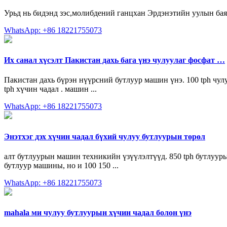
Урьд нь бидэнд зэс,молибдений ганцхан Эрдэнэтийн уулын бая
WhatsApp: +86 18221755073
Их санал хүсэлт Пакистан дахь бага үнэ чулуулаг фосфат …
Пакистан дахь бүрэн нүүрсний бутлуур машин үнэ. 100 tph чулу
tph хүчин чадал . машин ...
WhatsApp: +86 18221755073
Энэтхэг дэх хүчин чадал бүхий чулуу бутлуурын төрөл
алт бутлуурын машин техникийн үзүүлэлтүүд. 850 tph бутлуурын
бутлуур машины, но и 100 150 ...
WhatsApp: +86 18221755073
mahala ми чулуу бутлуурын хүчин чадал болон үнэ