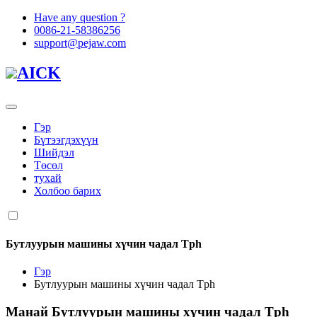
Have any question ?
0086-21-58386256
support@pejaw.com
AICK
Гэр
Бүтээгдэхүүн
Шийдэл
Төсөл
тухай
Холбоо барих
Бутлуурын машины хүчин чадал Tph
Гэр
Бутлуурын машины хүчин чадал Tph
Манай
Бутлуурын машины хүчин чадал Tph