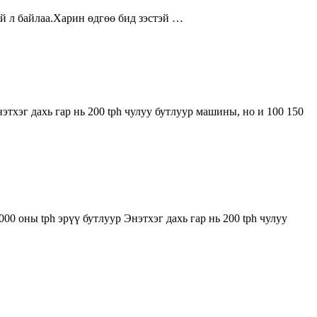
й л байлаа.Харин өдгөө бид зэстэй …
тхэг дахь гар нь 200 tph чулуу бутлуур машины, но и 100 150
0 оны tph эрүү бутлуур Энэтхэг дахь гар нь 200 tph чулуу