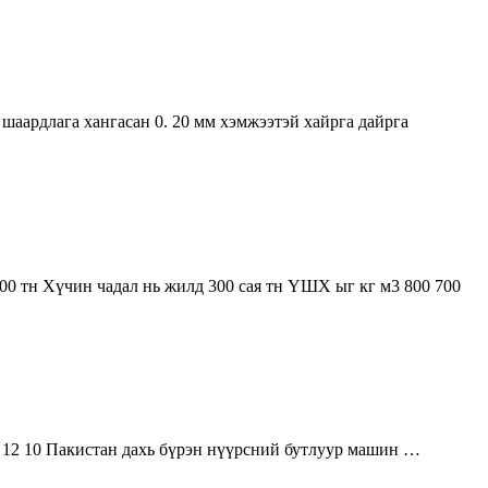
шаардлага хангасан 0. 20 мм хэмжээтэй хайрга дайрга
600 тн Хүчин чадал нь жилд 300 сая тн ҮШХ ыг кг м3 800 700
 12 10 Пакистан дахь бүрэн нүүрсний бутлуур машин …