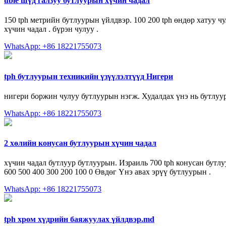
uble шүд галзуу бутлуурын хүчин чадал
150 tph метрийн бутлуурын үйлдвэр. 100 200 tph өндөр хатуу чу
хүчин чадал . бүрэн чулуу .
WhatsApp: +86 18221755073
tph бутлуурын техникийн үзүүлэлтүүд Нигери
нигери боржин чулуу бутлуурын нэгж. Худалдах үнэ нь бутлуур
WhatsApp: +86 18221755073
2 хөлийн конусан бутлуурын хүчин чадал
хүчин чадал бутлуур бутлуурын. Израиль 700 tph конусан бутл
600 500 400 300 200 100 0 Өвдөг Үнэ авах эрүү бутлуурын .
WhatsApp: +86 18221755073
tph хром хүдрийн баяжуулах үйлдвэр.md