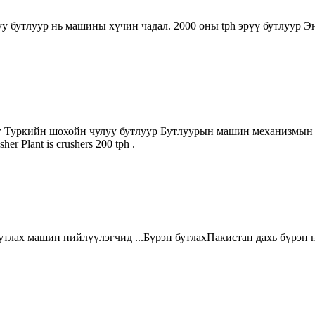
у бутлуур нь машины хүчин чадал. 2000 оны tph эрүү бутлуур Энэ
г Туркийн шохойн чулуу бутлуур Бутлуурын машин механизмын тө
r Plant is crushers 200 tph .
бутлах машин нийлүүлэгчид ...Бүрэн бутлахПакистан дахь бүрэн