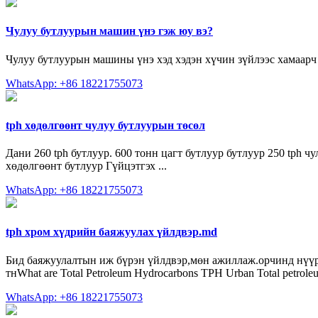
Чулуу бутлуурын машин үнэ гэж юу вэ?
Чулуу бутлуурын машины үнэ хэд хэдэн хүчин зүйлээс хамаарч
WhatsApp: +86 18221755073
tph хөдөлгөөнт чулуу бутлуурын төсөл
Дани 260 tph бутлуур. 600 тонн цагт бутлуур бутлуур 250 tph
хөдөлгөөнт бутлуур Гүйцэтгэх ...
WhatsApp: +86 18221755073
tph хром хүдрийн баяжуулах үйлдвэр.md
Бид баяжуулалтын иж бүрэн үйлдвэр,мөн ажиллаж.орчинд нүүрс
тнWhat are Total Petroleum Hydrocarbons TPH Urban Total petroleu
WhatsApp: +86 18221755073