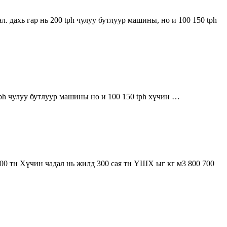
. дахь гар нь 200 tph чулуу бутлуур машины, но и 100 150 tph
tph чулуу бутлуур машины но и 100 150 tph хүчин …
600 тн Хүчин чадал нь жилд 300 сая тн ҮШХ ыг кг м3 800 700