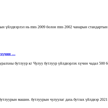
ын үйлдвэрлэл нь mns 2009 болон mns 2002 чанарын стандартын 
 хүчин …
ууралхны бутлуур кг Чулуу бутлуур үйлдвэрлэх хүчин чадал 500 
утлуурын машин. бутлуурын чулуулаг дахь бутлах үйлдвэр 2021