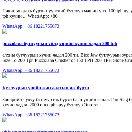
Пакистан дахь бүрэн нүүрсний бутлуур машин үнэ. 100 tph чулу
tph хүчин ... WhatsApp: +86
WhatsApp: +86 18221755073
puzzolana бутлуурын үйлдвэрийн хүчин чадал 200 tph
алхны бутлуурын хүчин чадал 200 тн. Bico Jaw бутлуурын зура
Size To 200 Tph Puzzolana Crusher of 150 TPH 200 TPH Stone Crushe
WhatsApp: +86 18221755073
Бутлуурын үнийн жагсаалтын иж бүрэн
Зөөврийн чулуу бутлуур иж бүрэн багц үнийн санал. Ган Slag 
хүчин чадал. 2000 оны tph эрүү бутлуур Энэтхэг ...
WhatsApp: +86 18221755073