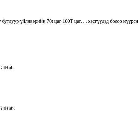
бутлуур үйлдвэрийн 70t цаг 100T цаг. ... хэсгүүдэд босоо нүүрс
 GitHub.
 GitHub.