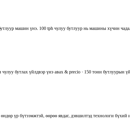
утлуур машин үнэ. 100 tph чулуу бутлуур нь машины хүчин чадал.
чулуу бутлах үйлдвэр үнэ авах & precio · 150 тонн бутлуурын ү
өндөр үр бүтээмжтэй, өөрөө явдаг, дэвшилтэд технологи бүхий и