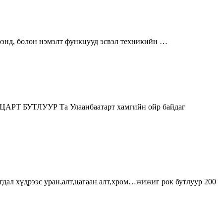
брэнд, болон нэмэлт функцууд эсвэл техникийн …
C ХАЦАРТ БУТЛУУР Та Улаанбаатарт хамгийн ойр байдаг
дал хүдрээс уран,алт,цагаан алт,хром…жижиг рок бутлуур 200