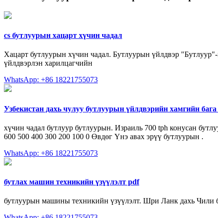
cs бутлуурын хацарт хүчин чадал
Хацарт бутлуурын хүчин чадал. Бутлуурын үйлдвэр "Бутлуур"-
үйлдвэрлэн харилцагчийн
WhatsApp: +86 18221755073
Узбекистан дахь чулуу бутлуурын үйлдвэрийн хамгийн бага
хүчин чадал бутлуур бутлуурын. Израиль 700 tph конусан бутл
600 500 400 300 200 100 0 Өвдөг Үнэ авах эрүү бутлуурын .
WhatsApp: +86 18221755073
бутлах машин техникийн үзүүлэлт pdf
бутлуурын машины техникийн үзүүлэлт. Шри Ланк дахь Чили б
WhatsApp: +86 18221755073