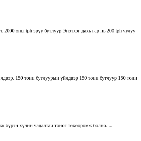
 2000 оны tph эрүү бутлуур Энэтхэг дахь гар нь 200 tph чулуу
йлдвэр. 150 тонн бутлуурын үйлдвэр 150 тонн бутлуур 150 тонн
ж бүрэн хүчин чадалтай тоног төхөөрөмж болно. ...