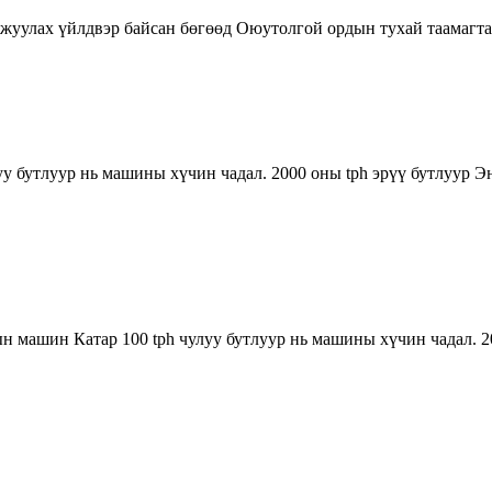
жуулах үйлдвэр байсан бөгөөд Оюутолгой ордын тухай таамагта
у бутлуур нь машины хүчин чадал. 2000 оны tph эрүү бутлуур Энэ
 машин Катар 100 tph чулуу бутлуур нь машины хүчин чадал. 200