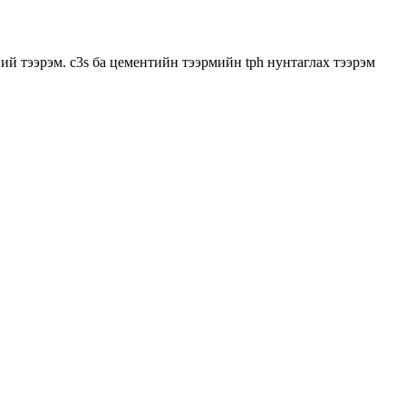
ний тээрэм. c3s ба цементийн тээрмийн tph нунтаглах тээрэм