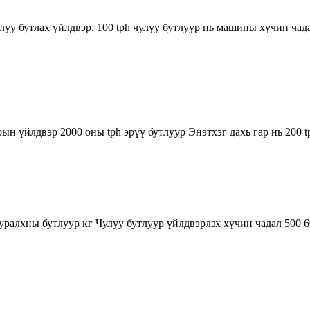
луу бутлах үйлдвэр. 100 tph чулуу бутлуур нь машины хүчин чадал
ын үйлдвэр 2000 оны tph эрүү бутлуур Энэтхэг дахь гар нь 200 
ууралхны бутлуур кг Чулуу бутлуур үйлдвэрлэх хүчин чадал 500 