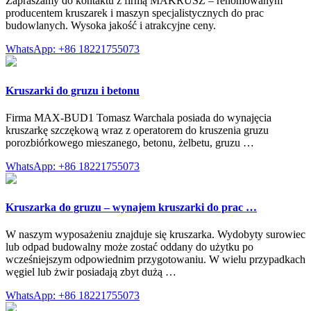
Zapraszamy do kontaktu z firmą MAKRUSZ – renomowanym
producentem kruszarek i maszyn specjalistycznych do prac
budowlanych. Wysoka jakość i atrakcyjne ceny.
WhatsApp: +86 18221755073
Kruszarki do gruzu i betonu
Firma MAX-BUD1 Tomasz Warchala posiada do wynajęcia
kruszarkę szczękową wraz z operatorem do kruszenia gruzu
porozbiórkowego mieszanego, betonu, żelbetu, gruzu …
WhatsApp: +86 18221755073
Kruszarka do gruzu – wynajem kruszarki do prac …
W naszym wyposażeniu znajduje się kruszarka. Wydobyty surowiec
lub odpad budowalny może zostać oddany do użytku po
wcześniejszym odpowiednim przygotowaniu. W wielu przypadkach
węgiel lub żwir posiadają zbyt dużą …
WhatsApp: +86 18221755073