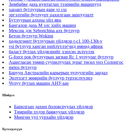
Зимбабве дахь нунтаглах тээрмийн машинууд
хацарт бутлуурын gape vr css
эргэлтийн бутлуурт цахилгаан зарцуулалт
Бутлуурын алхны үйл явц
Бангалор дахь M элс хийх машин
Мексик дэх Sebonchina алх бутлуур
Бетон бутлуур Woking
хөдөлгөөнт бутлуурын үйлдвэр r-c1 100-130t-v
vsi бутлуур ханган нийлүүлэгчид өмнөд африк
баласт бутлах үйлдвэрийг хэрхэн эхлүүлэх
G-force рок бутлуурын загвар Rc 1 чулуулаг бутлуур
Ашигласан төмөр суурилуулах зураг төсөл үнэ Солонгос
metos бутлуур
Баруун Австралийн карьерын чулуулгийн зардал
Энэтхэгт зөөврийн бутлуур түрээслүүлнэ
Чулуу бутлах машин АНУ-ын
Шийдэл
Барилгын дахин боловсруулах үйлдвэр
Төмрийн хүдэр баяжуулах үйлдвэр
Мөнгөн уул уурхайн үйлдвэр
Бүтээгдэхүүн