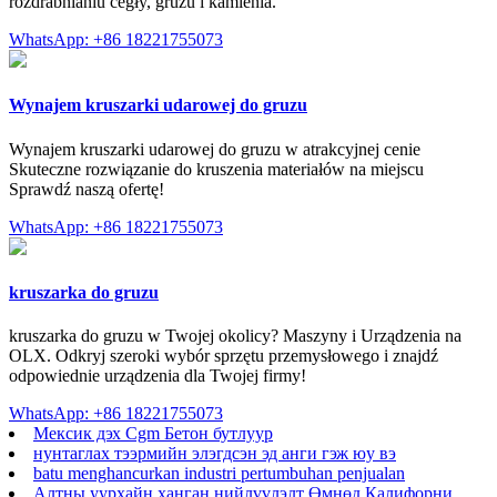
rozdrabnianiu cegły, gruzu i kamienia.
WhatsApp: +86 18221755073
Wynajem kruszarki udarowej do gruzu
Wynajem kruszarki udarowej do gruzu w atrakcyjnej cenie
Skuteczne rozwiązanie do kruszenia materiałów na miejscu
Sprawdź naszą ofertę!
WhatsApp: +86 18221755073
kruszarka do gruzu
kruszarka do gruzu w Twojej okolicy? Maszyny i Urządzenia na
OLX. Odkryj szeroki wybór sprzętu przemysłowego i znajdź
odpowiednie urządzenia dla Twojej firmy!
WhatsApp: +86 18221755073
Мексик дэх Cgm Бетон бутлуур
нунтаглах тээрмийн элэгдсэн эд анги гэж юу вэ
batu menghancurkan industri pertumbuhan penjualan
Алтны уурхайн ханган нийлүүлэлт Өмнөд Калифорни