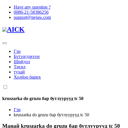
Have any question ?
0086-21-58386256
support@pejaw.com
AICK
Гэр
Бүтээгдэхүүн
Шийдэл
Төсөл
тухай
Холбоо барих
kruszarka do gruzu бар бутлуурууд tc 50
Гэр
kruszarka do gruzu бар бутлуурууд tc 50
Манай
kruszarka do gruzu бар бутлуурууд tc 50