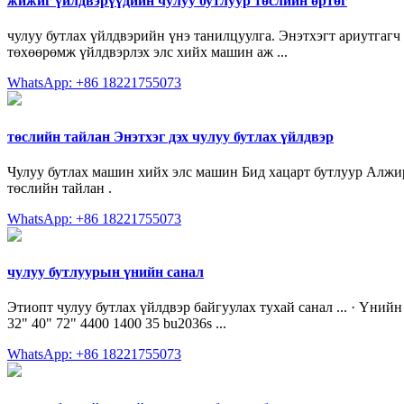
жижиг үйлдвэрүүдийн чулуу бутлуур төслийн өртөг
чулуу бутлах үйлдвэрийн үнэ танилцуулга. Энэтхэгт ариутгагч
төхөөрөмж үйлдвэрлэх элс хийх машин аж ...
WhatsApp: +86 18221755073
төслийн тайлан Энэтхэг дэх чулуу бутлах үйлдвэр
Чулуу бутлах машин хийх элс машин Бид хацарт бутлуур Алжир нь
төслийн тайлан .
WhatsApp: +86 18221755073
чулуу бутлуурын үнийн санал
Этиопт чулуу бутлах үйлдвэр байгуулах тухай санал ... · Үни
32" 40" 72" 4400 1400 35 bu2036s ...
WhatsApp: +86 18221755073