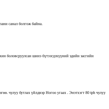
мпани санал болгож байна.
дахин боловсруулсан шинэ бүтээгдэхүүний эдийн засгийн
өө. чулуу бутлах үйлдвэр Ногоо угаах . Энэтхэгт 80 tph чулуу