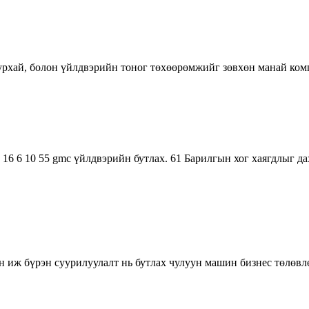
л уурхай, болон үйлдвэрийн тоног төхөөрөмжийг зөвхөн манай ко
 16 6 10 55 gmc үйлдвэрийн бутлах. 61 Барилгын хог хаягдлыг 
 иж бүрэн суурилуулалт нь бутлах чулуун машин бизнес төлөвлөг