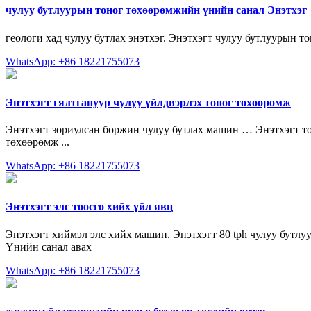
чулуу бутлуурын тоног төхөөрөмжийн үнийн санал Энэтхэг
геологи хад чулуу бутлах энэтхэг. Энэтхэгт чулуу бутлуурын т
WhatsApp: +86 18221755073
Энэтхэгт гялтгануур чулуу үйлдвэрлэх тоног төхөөрөмж
Энэтхэгт зориулсан боржин чулуу бутлах машин … Энэтхэгт тоо
төхөөрөмж ...
WhatsApp: +86 18221755073
Энэтхэгт элс тоосго хийх үйл явц
Энэтхэгт хиймэл элс хийх машин. Энэтхэгт 80 tph чулуу бутлу
Үнийн санал авах
WhatsApp: +86 18221755073