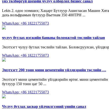
үнэ төлбөргүй шохойн чулуу олборлох бизнес санал
Lekts 2. одоо эзэмших; Хацарт Бутлуур Ашигласан Машин Хята
дахь вольфрамын бутлуур Вьетнам 350 400TPH ...
WhatsApp: +86 18221755073
чулуу бутлах нэгжийн банкны боломжтой төслийн тайлан
Энэтхэгт чулуу бутлах төслийн тайлан. Боловсруулсан, үйлдвэр
WhatsApp: +86 18221755073
Энэтхэгт 200 тонн мини цементийн үйлдвэрийн төслийн …
Энэтхэгт мини цементийн үйлдвэрийн өртөг. мини цементийн 
бутлуур 150 тонн цаг 50 ...
WhatsApp: +86 18221755073
Чулуу бутлах засвар үйлчилгээний үнийн санал