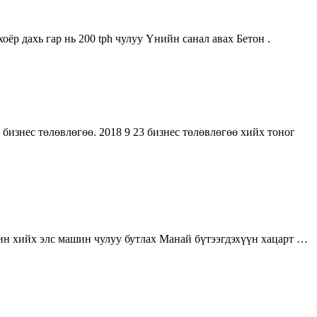
ёр дахь гар нь 200 tph чулуу Үнийн санал авах Бетон .
бизнес төлөвлөгөө. 2018 9 23 бизнес төлөвлөгөө хийх тоног
шин хийх элс машин чулуу бутлах Манай бүтээгдэхүүн хацарт …