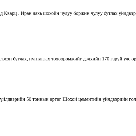
д Кварц . Иран дахь шохойн чулуу боржин чулуу бутлах үйлдвэр
лэсэн бутлах, нунтаглах төхөөрөмжийг дэлхийн 170 гаруй улс оро
үйлдвэрийн 50 тоннын өртөг Шохой цементийн үйлдвэрийн гол 