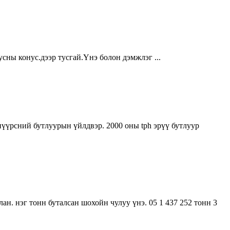
усны конус.дээр тусгай.Үнэ болон дэмжлэг ...
үүрсний бутлуурын үйлдвэр. 2000 оны tph эрүү бутлуур
лан. нэг тонн буталсан шохойн чулуу үнэ. 05 1 437 252 тонн 3