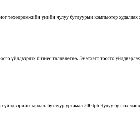
оног төхөөрөмжийн үнийн чулуу бутлуурын компьютер худалдах хо
сго үйлдвэрлэх бизнес төлөвлөгөө. Энэтхэгт тоосго үйлдвэрлэх 
ур үйлдвэрийн зардал. бутлуур ургамал 200 tph Чулуу бутлах ма