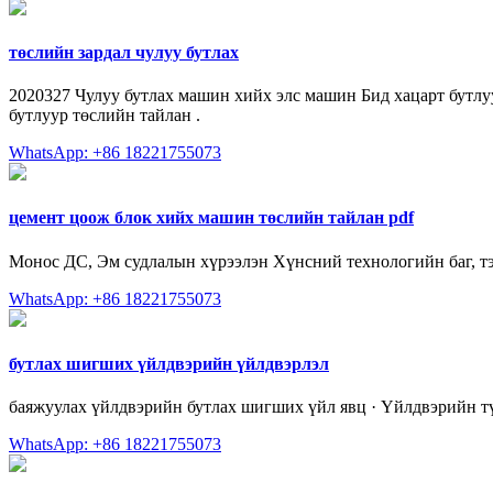
төслийн зардал чулуу бутлах
2020327 Чулуу бутлах машин хийх элс машин Бид хацарт бутлуур 
бутлуур төслийн тайлан .
WhatsApp: +86 18221755073
цемент цоож блок хийх машин төслийн тайлан pdf
Монос ДС, Эм судлалын хүрээлэн Хүнсний технологийн баг, тэ
WhatsApp: +86 18221755073
бутлах шигших үйлдвэрийн үйлдвэрлэл
баяжуулах үйлдвэрийн бутлах шигших үйл явц · Үйлдвэрийн түү
WhatsApp: +86 18221755073