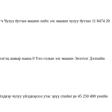
гч Чулуу бутлах машин хийх элс машин чулуу бутлах 11 8474 20
 дэлгэц шавар наана 0 Үнэ голын элс машин Энэтхэг Дэлхийн
двэр чулуу үйлдвэрлэл утас эрүү crusher pe 45 250 400 үнийн