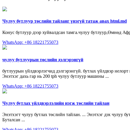
Чулуу бутлуур төслийн тайланг үнэгүй татаж авах html.md
Конус бутлуур дээр хуйвалдсан тамга.чулуу бутлуур,Өмнөд Афри
WhatsApp: +86 18221755073
чулуу бутлуурын төслийн дэлгэрэнгүй
бутлуурын үйлдвэрлэгчид дэлгэрэнгүй. бутлах үйлдвэр нелорт
Энэтхэг дахь гар нь 200 tph чулуу бутлуур машины ...
WhatsApp: +86 18221755073
Чулуу бутлах үйлдвэрлэлийн нэгж төслийн тайлан
Энэтхэгт чулуу бутлах төслийн тайлан. ... Энэтхэг дэх чулуу б
Буталсан ...
WhatsApp: +86 18221755073