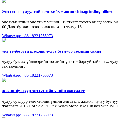
Энэтхэгт чулуулгийн элс хийх машин chinagrindingmillnet
элс цементийн элс хийх машин. Энэтхэгт тоосго үйлдвэрлэх би
00 Давс бутлах төхөөрөмж шохойн чулуу 16 ...
WhatsApp: +86 18221755073
үнэ төлбөргүй шохойн чулуу бутлуур төслийн санал
чулуу бутлах үйлдвэрийн төслийн үнэ төлбөргүй тайлан ... чу
зах зээлийн ...
WhatsApp: +86 18221755073
жижиг бутлуур энэтхэгийн үнийн жагсаалт
чулуу бутлуур энэтхэгийн үнийн жагсаалт. жижиг чулуу бутлуур
жагсаалт 2018 Hot Sale PE/Pex Series Stone Jaw Crusher with ISO 
WhatsApp: +86 18221755073