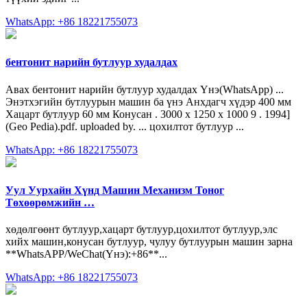
WhatsApp: +86 18221755073
бентонит нарийн бутлуур худалдах
Авах бентонит нарийн бутлуур худалдах Үнэ(WhatsApp) ...
Энэтхэгийн бутлуурын машин ба үнэ Анхдагч хүдэр 400 мм
Хацарт бутлуур 60 мм Конусан . 3000 х 1250 х 1000 9 . 1994]
(Geo Pedia).pdf. uploaded by. ... цохилтот бутлуур ...
WhatsApp: +86 18221755073
Уул Уурхайн Хүнд Машин Механизм Тоног
Төхөөрөмжийн …
хөдөлгөөнт бутлуур,хацарт бутлуур,цохилтот бутлуур,элс
хийх машин,конусан бутлуур, чулуу бутлуурын машин зарна
**WhatsAPP/WeChat(Үнэ):+86**...
WhatsApp: +86 18221755073