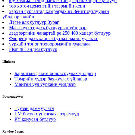
юу хамгаалагчид байх естой дээр нь хацарт бутлуур
төв хөтөч цементийн тээрмийн кени
хэрхэн сургалтад хамрагдах вэ Зенит бутлуурын
үйлдвэрлэлийн
Дэгээ алх бутлуур Зураг
Массачусетт дахь бутлуурын үйлдвэр
дээд зэргийн чанартай pe 250 400 хацарт бутлуур
Флоренц дахь хайрга бутлах ажиллуулах sc
уурхайн тоног төхөөрөмжийн худалдаа
Flsmith Тандем бутлуур
Шийдэл
Барилгын дахин боловсруулах үйлдвэр
Төмрийн хүдэр баяжуулах үйлдвэр
Мөнгөн уул уурхайн үйлдвэр
Бүтээгдэхүүн
Туузан дамжуулагч
LM босоо нунтаглах тээрэмүүд
PY конусан бутлуур
Холбоо барих