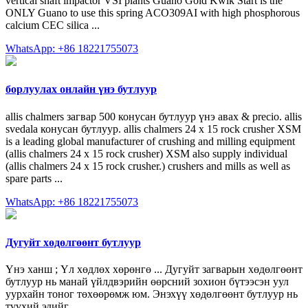
vertical shaft impactor VSI plants Guano Gold Kwik Start is the
ONLY Guano to use this spring ACO309AI with high phosphorous
calcium CEC silica ...
WhatsApp: +86 18221755073
борлуулах онлайн үнэ бутлуур
allis chalmers загвар 500 конусан бутлуур үнэ авах & precio. allis
svedala конусан бутлуур. allis chalmers 24 x 15 rock crusher XSM
is a leading global manufacturer of crushing and milling equipment
(allis chalmers 24 x 15 rock crusher) XSM also supply individual
(allis chalmers 24 x 15 rock crusher.) crushers and mills as well as
spare parts ...
WhatsApp: +86 18221755073
Дугуйт хөдөлгөөнт бутлуур
Үнэ ханш ; Үл хөдлөх хөрөнгө ... Дугуйт загварын хөдөлгөөнт
бутлуур нь манай үйлдвэрийн өөрсний зохион бүтээсэн уул
уурхайн тоног төхөөрөмж юм. Энэхүү хөдөлгөөнт бутлуур нь
түүхий эдийг ...