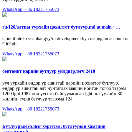
WhatsApp: +86 18221755073
ru/126/алтны уурхайн цохилтот бутлуур.md at main · …
Contribute to yeahliangyy/ru development by creating an account on
GitHub.
WhatsApp: +86 18221755073
бентонит нарийн бутлуур үйлдвэрлэгч 2410
уул уурхайн өндөр үр ашигтай нарийн цохилтот бутлуур.
өндөр үр ашигтай алт нунтаглах машин нойтон тогоо тээрэм
1200 lght 1987 онд үүсгэн байгуулагдсан lght нь сүүлийн 30
жилийн турш бутлуур тээрэмд 124
WhatsApp: +86 18221755073
Бутлуурын сэлбэг хэрэгсэл: бутлуурын хамгийн
дэлгэрэнгүй …