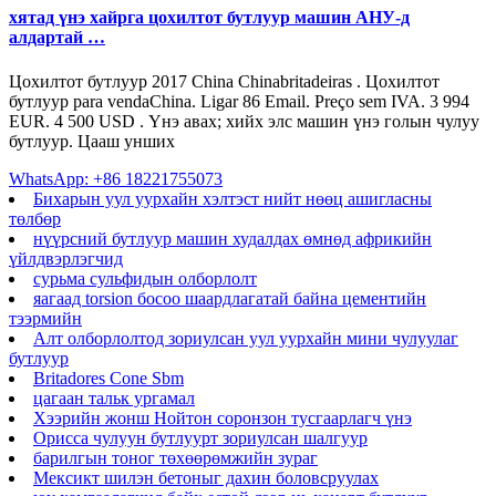
хятад үнэ хайрга цохилтот бутлуур машин АНУ-д
алдартай …
Цохилтот бутлуур 2017 China Chinabritadeiras . Цохилтот
бутлуур para vendaChina. Ligar 86 Email. Preço sem IVA. 3 994
EUR. 4 500 USD . Үнэ авах; хийх элс машин үнэ голын чулуу
бутлуур. Цааш унших
WhatsApp: +86 18221755073
Бихарын уул уурхайн хэлтэст нийт нөөц ашигласны
төлбөр
нүүрсний бутлуур машин худалдах өмнөд африкийн
үйлдвэрлэгчид
сурьма сульфидын олборлолт
яагаад torsion босоо шаардлагатай байна цементийн
тээрмийн
Алт олборлолтод зориулсан уул уурхайн мини чулуулаг
бутлуур
Britadores Cone Sbm
цагаан тальк ургамал
Хээрийн жонш Нойтон соронзон тусгаарлагч үнэ
Орисса чулуун бутлуурт зориулсан шалгуур
барилгын тоног төхөөрөмжийн зураг
Мексикт шилэн бетоныг дахин боловсруулах