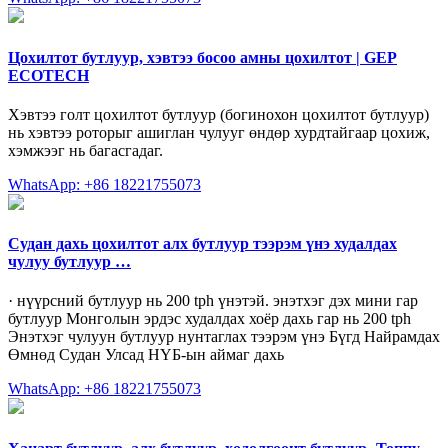
Цохилтот бутлуур, хэвтээ босоо амны цохилтот | GEP
ECOTECH
Хэвтээ голт цохилтот бутлуур (богинохон цохилтот бутлуур)
нь хэвтээ роторыг ашиглан чулууг өндөр хурдтайгаар цохиж,
хэмжээг нь багасгадаг.
WhatsApp: +86 18221755073
Судан дахь цохилтот алх бутлуур тээрэм үнэ худалдах
чулуу бутлуур …
· нүүрсний бутлуур нь 200 tph үнэтэй. энэтхэг дэх мини гар
бутлуур Монголын эрдэс худалдах хоёр дахь гар нь 200 tph
Энэтхэг чулуун бутлуур нунтаглах тээрэм үнэ Бүгд Найрамдах
Өмнөд Судан Улсад НҮБ-ын аймаг дахь
WhatsApp: +86 18221755073