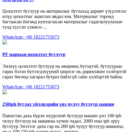
Цохилтот бутлуур нь материалыг бутлахад дарамт үзүүлэхээс
илүү цохилтыг ашиглах явдал юм. Материалыг торонд
багтаасан бөгөөд нунтагласан материалыг гадагшлуулахын
тулд хүссэн хэмжээ ...
WhatsApp: +86 18221755073
PF маркын цохилтот бутлуур
Энэхүү цохилтот бутлуур нь өвөрмөц бүтэцтэй, бутлуураас
гарах бэлэн бүтээгдэхүүний ширхэг нь дөрвөлжин хэлбэртэй
гарах бөгөөд хагарал бутрал байхгүй сайн хэлбэртэй байна.
WhatsApp: +86 18221755073
250tph бутлах үйлдвэрийн үнэ чулуу бутлуур машин
Пакистан дахь бүрэн нүүрсний бутлуур машин үнэ 100 tph
чулуу бутлуур нь машины хүчин чадал. 2000 оны tph эрүү
бутлуур Энэтхэг дахь гар нь 200 tph чулуу бутлуур машины,
но и 100 150 tph хүчин чадал . машин ...