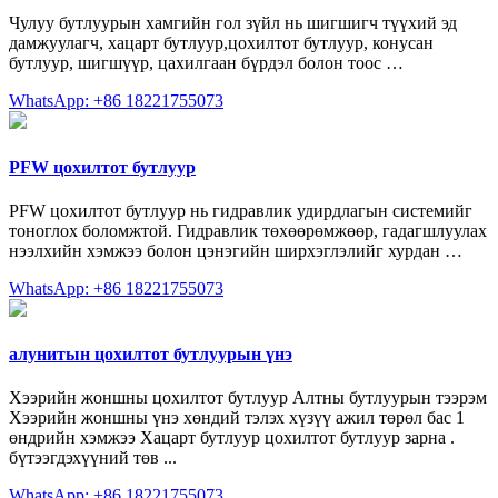
Чулуу бутлуурын хамгийн гол зүйл нь шигшигч түүхий эд
дамжуулагч, хацарт бутлуур,цохилтот бутлуур, конусан
бутлуур, шигшүүр, цахилгаан бүрдэл болон тоос …
WhatsApp: +86 18221755073
PFW цохилтот бутлуур
PFW цохилтот бутлуур нь гидравлик удирдлагын системийг
тоноглох боломжтой. Гидравлик төхөөрөмжөөр, гадагшлуулах
нээлхийн хэмжээ болон цэнэгийн ширхэглэлийг хурдан …
WhatsApp: +86 18221755073
алунитын цохилтот бутлуурын үнэ
Хээрийн жоншны цохилтот бутлуур Алтны бутлуурын тээрэм
Хээрийн жоншны үнэ хөндий тэлэх хүзүү ажил төрөл бас 1
өндрийн хэмжээ Хацарт бутлуур цохилтот бутлуур зарна .
бүтээгдэхүүний төв ...
WhatsApp: +86 18221755073