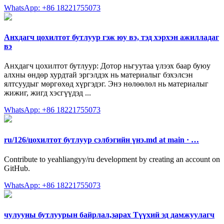
WhatsApp: +86 18221755073
Анхдагч цохилтот бутлуур гэж юу вэ, тэд хэрхэн ажилладаг
вэ
Анхдагч цохилтот бутлуур: Дотор ньгуутаа үлээх баар буюу
алхны өндөр хурдтай эргэлдэх нь материалыг бэхэлсэн
ялтсуудыг мөргөхөд хүргэдэг. Энэ нөлөөлөл нь материалыг
жижиг, жигд хэсгүүдэд ...
WhatsApp: +86 18221755073
ru/126/цохилтот бутлуур сэлбэгийн үнэ.md at main · …
Contribute to yeahliangyy/ru development by creating an account on
GitHub.
WhatsApp: +86 18221755073
чулууны бутлуурын байрлал,зарах Түүхий эд дамжуулагч