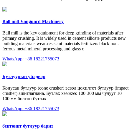
Ball mill-Vanguard Machinery
Ball mill is the key equipment for deep grinding of materials after
primary crushing. It is widely used in cement silicate products new
building materials wear-resistant materials fertilizers black non-
ferrous me
tal mineral processing and glass c
WhatsApp: +86 18221755073
Бутлуурын үйлдвэр
Конусан бутлуур (cone crusher) эсвэл цохилтот бутлуур (impact
crusher) ашиглагдана. Бутлах хэмжээ: 100-300 мм чулууг 10-
100 мм болгон бутлах
WhatsApp: +86 18221755073
бентонит бутлуур барит