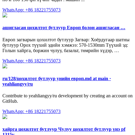
WhatsApp: +86 18221755073
ашигласан цохилтот бутлуур Европ болон ашигласан …
Европ загварын цохилтот бутлуур Загвар: Хоёрдугаар шатны
бутлуур Орох түүхий эдийн хэмжээ: 570-1530mm Түүхий эд:
Голын хайрга, боржин чулуу, базальт, төмрийн хүдэр, …
WhatsApp: +86 18221755073
ru/128/цохилтот бутлуур унийн европ.md at main ·
yeahliangyy/ru
Contribute to yeahliangyy/ru development by creating an account on
GitHub.
WhatsApp: +86 18221755073
хайрга цохилтот бутлуур Чулуу цохилтот бутлуур үнэ pf
1315v