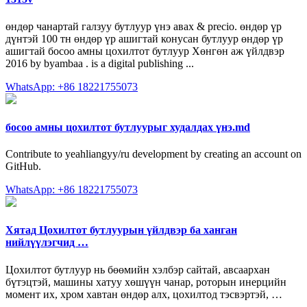
өндөр чанартай галзуу бутлуур үнэ авах & precio. өндөр үр
дүнтэй 100 тн өндөр үр ашигтай конусан бутлуур өндөр үр
ашигтай босоо амны цохилтот бутлуур Хөнгөн аж үйлдвэр
2016 by byambaa . is a digital publishing ...
WhatsApp: +86 18221755073
босоо амны цохилтот бутлуурыг худалдах үнэ.md
Contribute to yeahliangyy/ru development by creating an account on
GitHub.
WhatsApp: +86 18221755073
Хятад Цохилтот бутлуурын үйлдвэр ба ханган
нийлүүлэгчид …
Цохилтот бутлуур нь бөөмийн хэлбэр сайтай, авсаархан
бүтэцтэй, машины хатуу хөшүүн чанар, роторын инерцийн
момент их, хром хавтан өндөр алх, цохилтод тэсвэртэй, …