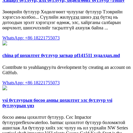
Хацарт бутлуур, алх бутлуур, хөдөлгөөнт бутлуур -Топпу
Зөөврийн бутлуур Хөдөлгөөнт чулуулаг бутлуур Тээврийн
хэрэгсэл-холбоо... Сүүлийн жилүүдэд шинэ дэд бүтэц нь
дотоодын эрэлт хэрэгцээг өдөөж, элс, хайрганы салбарын
өөрчлөлт, шинэчлэлийг тасралтгүй ахиулж байна ...
WhatsApp: +86 18221755073
china pf цохилтот бутлуур загвар pf141511 худалдах.md
Contribute to yeahliangyy/ru development by creating an account on
GitHub.
WhatsApp: +86 18221755073
vsi бутлуурын босоо амны цохилтот элс бутлуур vsi
бутлуурын үнэ
босоо амны цохилтот бутлуур. Cec Impactor
бутлуурreflexowaterloo. barmac цохилтот бутлуур боломжтой
ашиглаж Ая бутлуур хийх элс чулуу нь ил уурхайн NW Series