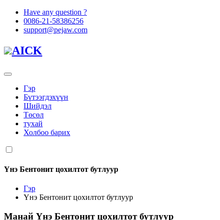
Have any question ?
0086-21-58386256
support@pejaw.com
AICK
Гэр
Бүтээгдэхүүн
Шийдэл
Төсөл
тухай
Холбоо барих
Үнэ Бентонит цохилтот бутлуур
Гэр
Үнэ Бентонит цохилтот бутлуур
Манай
Үнэ Бентонит цохилтот бутлуур