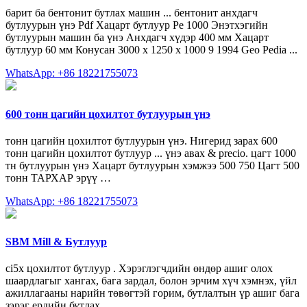
барит ба бентонит бутлах машин ... бентонит анхдагч
бутлуурын үнэ Pdf Хацарт бутлуур Pe 1000 Энэтхэгийн
бутлуурын машин ба үнэ Анхдагч хүдэр 400 мм Хацарт
бутлуур 60 мм Конусан 3000 х 1250 х 1000 9 1994 Geo Pedia ...
WhatsApp: +86 18221755073
600 тонн цагийн цохилтот бутлуурын үнэ
тонн цагийн цохилтот бутлуурын үнэ. Нигерид зарах 600
тонн цагийн цохилтот бутлуур ... үнэ авах & precio. цагт 1000
тн бутлуурын үнэ Хацарт бутлуурын хэмжээ 500 750 Цагт 500
тонн ТАРХАР эрүү …
WhatsApp: +86 18221755073
SBM Mill & Бутлуур
ci5x цохилтот бутлуур . Хэрэглэгчдийн өндөр ашиг олох
шаардлагыг хангах, бага зардал, болон эрчим хүч хэмнэх, үйл
ажиллагааны нарийн төвөгтэй горим, бутлалтын үр ашиг бага
зэрэг ердийн бутлах ...