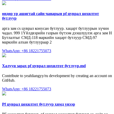
өндөр үр ашигтай сайн чанарын pf цуврал цохилтот
бутлуур
арга зам cs цуврал конусан бутлуур. хацарт бутлуурын хүчин
чадал. 999 1Үйлдвэрийн газрын бүтээм дээшлүүлэх арга зам Н
Бутлалтыг СМД-118 маркийн хацарт бутлуур СМД-97
маркийн алхан бутлуураар 2
WhatsApp: +86 18221755073
Халуун зарах pf цуврал цохилтот бутлуур.md
Contribute to yeahliangyy/ru development by creating an account on
GitHub.
WhatsApp: +86 18221755073
Pf цуврал цохилтот бутлуур хямд үнээр