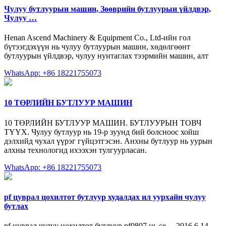
Чулуу бутлуурын машин, Зөөврийн бутлуурын үйлдвэр,
Чулуу …
Henan Ascend Machinery & Equipment Co., Ltd-ийн гол
бүтээгдэхүүн нь чулуу бутлуурын машин, хөдөлгөөнт
бутлуурын үйлдвэр, чулуу нунтаглах тээрмийн машин, алт
WhatsApp: +86 18221755073
10 ТӨРЛИЙН БУТЛУУР МАШИН
10 ТӨРЛИЙН БУТЛУУР МАШИН. БУТЛУУРЫН ТОВЧ
ТҮҮХ. Чулуу бутлуур нь 19-р зуунд бий болсноос хойш
дэлхийд чухал үүрэг гүйцэтгэсэн. Анхны бутлуур нь уурын
алхны технологид ихээхэн тулгуурласан.
WhatsApp: +86 18221755073
pf цуврал цохилтот бутлуур худалдах ил уурхайн чулуу
бутлах
pf цуврал чулуу цохилтот бутлуур pf0807 нь ce ... 2016 6 14