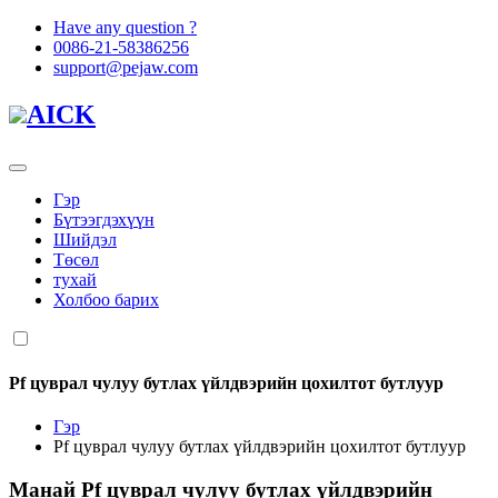
Have any question ?
0086-21-58386256
support@pejaw.com
AICK
Гэр
Бүтээгдэхүүн
Шийдэл
Төсөл
тухай
Холбоо барих
Pf цуврал чулуу бутлах үйлдвэрийн цохилтот бутлуур
Гэр
Pf цуврал чулуу бутлах үйлдвэрийн цохилтот бутлуур
Манай
Pf цуврал чулуу бутлах үйлдвэрийн