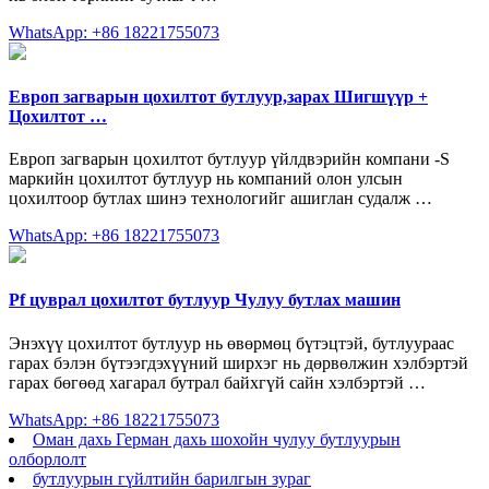
WhatsApp: +86 18221755073
Европ загварын цохилтот бутлуур,зарах Шигшүүр +
Цохилтот …
Европ загварын цохилтот бутлуур үйлдвэрийн компани -S
маркийн цохилтот бутлуур нь компаний олон улсын
цохилтоор бутлах шинэ технологийг ашиглан судалж …
WhatsApp: +86 18221755073
Pf цуврал цохилтот бутлуур Чулуу бутлах машин
Энэхүү цохилтот бутлуур нь өвөрмөц бүтэцтэй, бутлуураас
гарах бэлэн бүтээгдэхүүний ширхэг нь дөрвөлжин хэлбэртэй
гарах бөгөөд хагарал бутрал байхгүй сайн хэлбэртэй …
WhatsApp: +86 18221755073
Оман дахь Герман дахь шохойн чулуу бутлуурын
олборлолт
бутлуурын гүйлтийн барилгын зураг