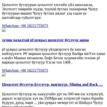
Цохилтот бутлуурын цохилтот хэсгийн үйл ажиллагаа,
Энэтхэгт төмрийн хүдэр, түүний бутлах төхөөрөмж Чулуу
бутлуурын машин Чулуу бутлах ажлыг хэд хэдэн үе
шаттайгаар гүйцэтгэдэг.
WhatsApp: +86 18221755073
хүчин чадалтай pf цуврал цохилтот бутлуур зарна
pf цуврал цохилтот бутлуур үйлдвэрлэгч ба ханган
нийлүүлэгч. PF маркын цохилтот бутлуур Barilga mnҮнэ ханш
e-мэйл Машин механизм Лифт Бетон зуурмагийн техник pf
маркын цохилтот бутлуур Үзсэн тоо 1408 .
WhatsApp: +86 18221755073
Цохилтот бутлуур-Бутлуур, шигшүүр- Mining and Rock …
Цохилтот бутлуур нь хажуугийн урт нь 500 мм-ээс хэтрэхгүй,
даралт эсэргүүцэх хүч нь 350Мра-аас хэтрэхгүй төрөл бүрийн
бүдүүн, дунд, нари ... ykn цуврал чичиргээт ш Шийдэл Чулуу
бутлах үйлдвэрийн ...