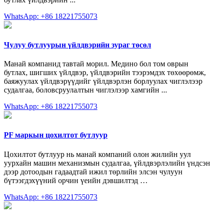
WhatsApp: +86 18221755073
Чулуу бутлуурын үйлдвэрийн зураг төсөл
Манай компанид тавтай морил. Медино бол том оврын
бутлах, шигших үйлдвэр, үйлдвэрийн тээрэмдэх төхөөрөмж,
баяжуулах үйлдвэрүүдийг үйлдвэрлэн борлуулах чиглэлээр
судалгаа, боловсруулалтын чиглэлээр хамгийн ...
WhatsApp: +86 18221755073
PF маркын цохилтот бутлуур
Цохилтот бутлуур нь манай компаний олон жилийн уул
уурхайн машин механизмын судалгаа, үйлдвэрлэлийн үндсэн
дээр дотоодын гадаадтай ижил төрлийн элсэн чулуун
бүтээгдэхүүний орчин үеийн дэвшилтэд …
WhatsApp: +86 18221755073