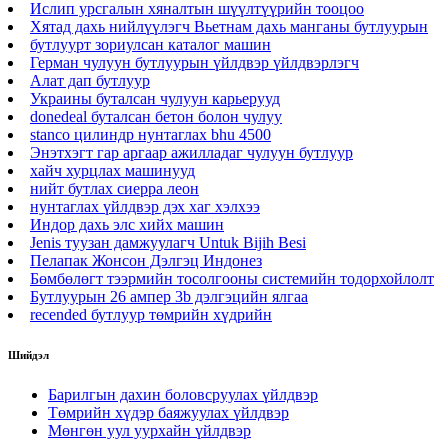
Ислип урсгалын хяналтын шүүлтүүрийн тооцоо
Хятад дахь нийлүүлэгч Вьетнам дахь манганы бутлуурын
бутлуурт зориулсан каталог машин
Герман чулуун бутлуурын үйлдвэр үйлдвэрлэгч
Алат дап бутлуур
Украины буталсан чулуун карьерууд
donedeal буталсан бетон болон чулуу
stanco цилиндр нунтаглах bhu 4500
Энэтхэгт гар аргаар ажилладаг чулуун бутлуур
хайч хурцлах машинууд
нийт бутлах сиерра леон
нунтаглах үйлдвэр дэх хаг хэлхээ
Индор дахь элс хийх машин
Jenis туузан дамжуулагч Untuk Bijih Besi
Пелапак Жонсон Дэлгэц Индонез
Бөмбөлөгт тээрмийн тосолгооны системийн тодорхойлолт
Бутлуурын 26 ампер 3b дэлгэцийн ялгаа
recended бутлуур төмрийн хүдрийн
Шийдэл
Барилгын дахин боловсруулах үйлдвэр
Төмрийн хүдэр баяжуулах үйлдвэр
Мөнгөн уул уурхайн үйлдвэр