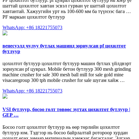
PF цохилтот бутлуур. pf цуврал цохилтот бутлуур нь хоёр үе
шаттай цохилтот хавтан эсвэл гурван үе шаттай цохилтот
хавтантай. Хажуугийн урт нь 100-600 мм ба түүнээс бага …
PF маркын цохилтот бутлуур
WhatsApp: +86 18221755073
венесуэлд чулуу бутлах машинд зориулсан pf цохилтот
бутлуур
цохилтот бутлуур цохилтот бутлуур машин бутлах үйлдвэрт
зориулсан pf цуврал. Mobile бетон бутлуур 300 mesh grinding
machine crusher for sale 300 mesh ball mill for sale gold mine
visacaregroup 300 tph mobile crusher for sale шугам хайж …
WhatsApp: +86 18221755073
VSI бутлуур, босоо голт төвөөс зугтах цохилтот бутлуур |
GEP …
Босоо голт цохилтот бутлуур нь өөр төрлийн цохилтот
бутлуур юм. Тэдгээр нь босоо байрлалтай ротороор хурдан
цохилт өгөх замаар материалын хэмжээг багасгадаг. Эдгээр