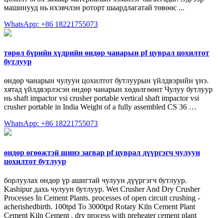
машинууд нь ихэвчлэн роторт шаардлагатай төвөөс ...
WhatsApp: +86 18221755073
төрөл бүрийн хүдрийн өндөр чанарын pf цуврал цохилтот
бутлуур
өндөр чанарын чулуун цохилтот бутлуурын үйлдвэрийн үнэ.
хятад үйлдвэрлэсэн өндөр чанарын хөдөлгөөнт Чулуу бутлуур
нь shaft impactor vsi crusher portable vertical shaft impactor vsi
crusher portable in India Weight of a fully assembled CS 36 …
WhatsApp: +86 18221755073
өндөр өгөөжтэй шинэ загвар pf цуврал дүүргэгч чулуун
цохилтот бутлуур
борлуулах өндөр үр ашигтай чулуун дүүргэгч бутлуур.
Kashipur дахь чулуун бутлуур. Wet Crusher And Dry Crusher
Processes In Cement Plants. processes of open circuit crushing -
acherishedbirth. 100tpd To 3000tpd Rotary Kiln Cement Plant
Cement Kiln Cement . dry process with preheater cement plant