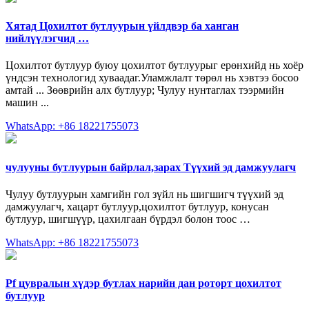
Хятад Цохилтот бутлуурын үйлдвэр ба ханган
нийлүүлэгчид …
Цохилтот бутлуур буюу цохилтот бутлуурыг ерөнхийд нь хоёр
үндсэн технологид хуваадаг.Уламжлалт төрөл нь хэвтээ босоо
амтай ... Зөөврийн алх бутлуур; Чулуу нунтаглах тээрмийн
машин ...
WhatsApp: +86 18221755073
чулууны бутлуурын байрлал,зарах Түүхий эд дамжуулагч
Чулуу бутлуурын хамгийн гол зүйл нь шигшигч түүхий эд
дамжуулагч, хацарт бутлуур,цохилтот бутлуур, конусан
бутлуур, шигшүүр, цахилгаан бүрдэл болон тоос …
WhatsApp: +86 18221755073
Pf цувралын хүдэр бутлах нарийн дан роторт цохилтот
бутлуур