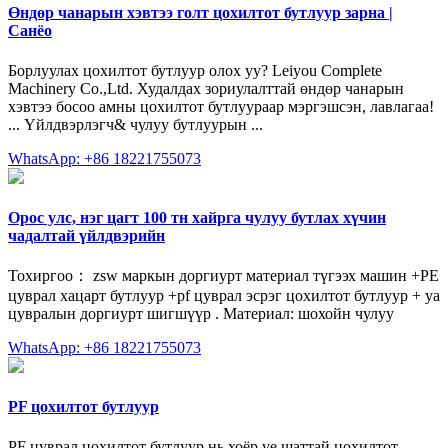
Өндөр чанарын хэвтээ голт цохилтот бутлуур зарна |
Санёо
Борлуулах цохилтот бутлуур олох уу? Leiyou Complete
Machinery Co.,Ltd. Худалдах зориулалттай өндөр чанарын
хэвтээ босоо амны цохилтот бутлуураар мэргэшсэн, лавлагаа!
... Үйлдвэрлэгч& чулуу бутлуурын ...
WhatsApp: +86 18221755073
Орос улс, нэг цагт 100 тн хайрга чулуу бутлах хүчин
чадалтай үйлдвэрийн
Тохиргоо： zsw маркын доргиурт материал түгээх машин +РЕ
цуврал хацарт бутлуур +pf цуврал эсрэг цохилтот бутлуур + ya
цувралын доргиурт шигшүүр . Материал: шохойн чулуу
WhatsApp: +86 18221755073
PF цохилтот бутлуур
PF цуврал цохилтот бутлуур нь хоёр үе шаттай цохилтот