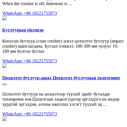
When the crusher is off, limestone is ...
WhatsApp: +86 18221755073
Бутлуурын үйлдвэр
Конусан бутлуур (cone crusher) эсвэл цохилтот бутлуур (impact
crusher) ашиглагдана. Бутлах хэмжээ: 100-300 мм чулууг 10-
100 мм болгон бутлах
WhatsApp: +86 18221755073
Цохилтот бутлуур,зарах Цохилтот бутлуурын хөдөлгөөнт
…
Цохилтот бутлуур нь цохилтоор түүхий эдийг буталдаг
төхөөрөмж юм.Цахилгаан хөдөлгүүрээр эргэлдэгч нь өндөр
хурдтай эргэлдэж, алхны ажиллах хэсэгт түүхий эд …
WhatsApp: +86 18221755073