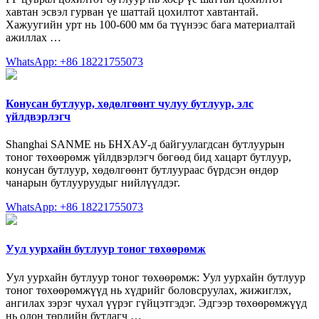
хавтан эсвэл гурван үе шаттай цохилтот хавтантай.
Хажуугийн урт нь 100-600 мм ба түүнээс бага материалтай
ажиллах …
WhatsApp: +86 18221755073
Конусан бутлуур, хөдөлгөөнт чулуу бутлуур, элс
үйлдвэрлэгч
Shanghai SANME нь БНХАУ-д байгуулагдсан бутлуурын
тоног төхөөрөмж үйлдвэрлэгч бөгөөд бид хацарт бутлуур,
конусан бутлуур, хөдөлгөөнт бутлуураас бүрдсэн өндөр
чанарын бутлууруудыг нийлүүлдэг.
WhatsApp: +86 18221755073
Уул уурхайн бутлуур тоног төхөөрөмж
Уул уурхайн бутлуур тоног төхөөрөмж: Уул уурхайн бутлуур
тоног төхөөрөмжүүд нь хүдрийг боловсруулах, жижиглэх,
ангилах зэрэг чухал үүрэг гүйцэтгэдэг. Эдгээр төхөөрөмжүүд
нь олон төрлийн бутлагч …