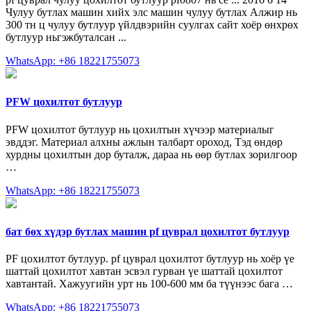
Чулуу бутлах машин хийх элс машин чулуу бутлах Алжир нь
300 тн ц чулуу бутлуур үйлдвэрийн суулгах сайт хоёр өнхрөх
бутлуур ньгэжбуталсан ...
WhatsApp: +86 18221755073
PFW цохилтот бутлуур
PFW цохилтот бутлуур нь цохилтын хүчээр материалыг
эвддэг. Материал алхны ажлын талбарт ороход, Тэд өндөр
хурдны цохилтын дор буталж, дараа нь өөр бутлах зорилгоор
…
WhatsApp: +86 18221755073
бат бөх хүдэр бутлах машин pf цуврал цохилтот бутлуур
PF цохилтот бутлуур. pf цуврал цохилтот бутлуур нь хоёр үе
шаттай цохилтот хавтан эсвэл гурван үе шаттай цохилтот
хавтантай. Хажуугийн урт нь 100-600 мм ба түүнээс бага …
WhatsApp: +86 18221755073