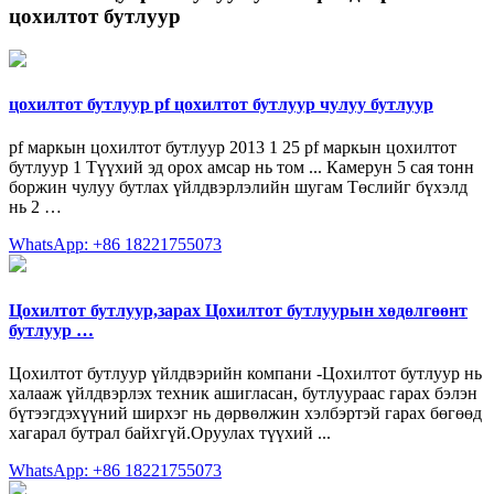
цохилтот бутлуур
цохилтот бутлуур pf цохилтот бутлуур чулуу бутлуур
pf маркын цохилтот бутлуур 2013 1 25 pf маркын цохилтот
бутлуур 1 Түүхий эд орох амсар нь том ... Камерун 5 сая тонн
боржин чулуу бутлах үйлдвэрлэлийн шугам Төслийг бүхэлд
нь 2 …
WhatsApp: +86 18221755073
Цохилтот бутлуур,зарах Цохилтот бутлуурын хөдөлгөөнт
бутлуур …
Цохилтот бутлуур үйлдвэрийн компани -Цохилтот бутлуур нь
халааж үйлдвэрлэх техник ашигласан, бутлуураас гарах бэлэн
бүтээгдэхүүний ширхэг нь дөрвөлжин хэлбэртэй гарах бөгөөд
хагарал бутрал байхгүй.Оруулах түүхий ...
WhatsApp: +86 18221755073