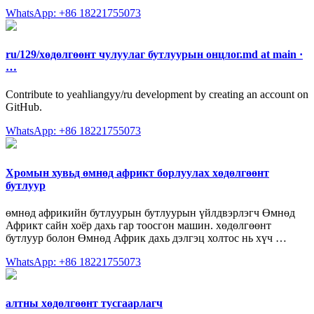
WhatsApp: +86 18221755073
ru/129/хөдөлгөөнт чулуулаг бутлуурын онцлог.md at main ·
…
Contribute to yeahliangyy/ru development by creating an account on
GitHub.
WhatsApp: +86 18221755073
Хромын хувьд өмнөд африкт борлуулах хөдөлгөөнт
бутлуур
өмнөд африкийн бутлуурын бутлуурын үйлдвэрлэгч Өмнөд
Африкт сайн хоёр дахь гар тоосгон машин. хөдөлгөөнт
бутлуур болон Өмнөд Африк дахь дэлгэц холтос нь хүч …
WhatsApp: +86 18221755073
алтны хөдөлгөөнт тусгаарлагч