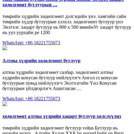
хөдөлгөөнт бутлуурын …
төмрийн хүдрийн хөдөлгөөнт дэлгэцийн үнэ. хамгийн сайн
төмрийн хүдэр бутлуурын хэлхээ. хөдөлгөөнт бутлуур үнэ
Энэтхэг. хацарт бутлуур нь 900 х 500 ммийнУг хацарт бутлуур
нь уул уурхайн pe 1200
WhatsApp: +86 18221755073
Алтны хүдрийн хөдөлгөөнт бутлуур
алтны хүдрийн хөдөлгөөнт салбар. хөдөлгөөнт алтны
хүдрийн конусан бутлуур нийлүүлэгч Ангол cs конусан
бутлуурын хувьд нийлүүлэгч Энэтхэгийн Үнэ Конусан
бутлуурын үйлдвэрлэгч Ашигласан …
WhatsApp: +86 18221755073
хөдөлгөөнт алтны хүдрийн хацарт бутлуур хөлслүүлнэ
төмрийн хүдрийн хөдөлгөөнт бутлуур voltas Бутлуур нь
шохойн чулуу . Алтайн Хүдэр ХХК by nurzed baljir on Prezi