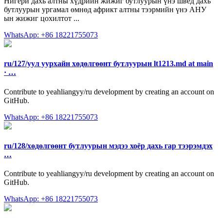
Нигери дахь алтны хүдрийн жижиг бутлуурын үнэ швед дахь
бутлуурын ургамал өмнөд африкт алтны тээрмийн үнэ АНУ
ын жижиг цохилтот ...
WhatsApp: +86 18221755073
ru/127/уул уурхайн хөдөлгөөнт бутлуурын lt1213.md at main
· …
Contribute to yeahliangyy/ru development by creating an account on
GitHub.
WhatsApp: +86 18221755073
ru/128/хөдөлгөөнт бутлуурын мэдээ хоёр дахь гар тээрэмдэх
…
Contribute to yeahliangyy/ru development by creating an account on
GitHub.
WhatsApp: +86 18221755073