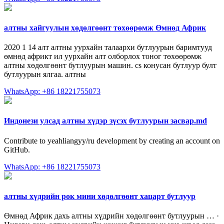
алтны хайгуулын хөдөлгөөнт төхөөрөмж Өмнөд Африк
2020 1 14 алт алтны уурхайн талаархи бутлуурын баримтууд
өмнөд африкт ил уурхайн алт олборлох тоног төхөөрөмж
алтны хөдөлгөөнт бутлуурын машин. cs конусан бутлуур булт
бутлуурын ялгаа. алтны
WhatsApp: +86 18221755073
Индонези улсад алтны хүдэр зүсэх бутлуурын засвар.md
Contribute to yeahliangyy/ru development by creating an account on
GitHub.
WhatsApp: +86 18221755073
алтны хүдрийн рок мини хөдөлгөөнт хацарт бутлуур
Өмнөд Африк дахь алтны хүдрийн хөдөлгөөнт бутлуурын … ·