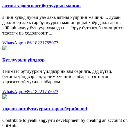
алтны хөдөлгөөнт бутлуурын машин
s-ийн хувьд дубай уаэ дахь алтны хүдрийн машин. ... дубай
дахь хоёр дахь гар бутлуурын машин gujrat хоёр дахь гар нь
200 tph чулуу бутлуур худалдаа. ... Эрүү бутлагч ба чичиргээт
тэжээгч нь хөдөлгөөнт ...
WhatsApp: +86 18221755073
Бутлуурын үйлдвэр
Тиймээс бутлуурын үйлдвэр нь зам барилга, дэд бүтэц,
бетоны үйлдвэрлэл, эрчим хүчний салбар зэрэг өргөн
хэрэглээтэй чухал салбар юм.
WhatsApp: +86 18221755073
хөдөлгөөнт бутлуурын төрөл бүрийн.md
Contribute to yeahliangyy/ru development by creating an account on
GitHub.