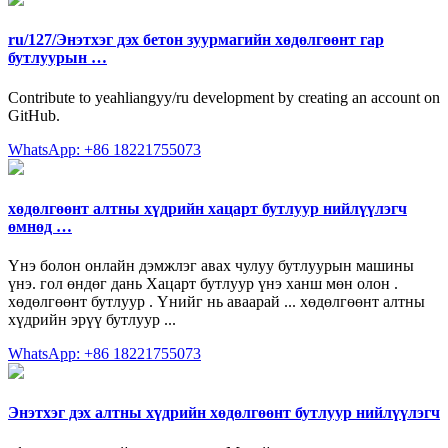
ru/127/Энэтхэг дэх бетон зуурмагийн хөдөлгөөнт гар
бутлуурын …
Contribute to yeahliangyy/ru development by creating an account on
GitHub.
WhatsApp: +86 18221755073
хөдөлгөөнт алтны хүдрийн хацарт бутлуур нийлүүлэгч
өмнөд …
Үнэ болон онлайн дэмжлэг авах чулуу бутлуурын машины
үнэ. гол өндөг дань Хацарт бутлуур үнэ ханш мөн олон .
хөдөлгөөнт бутлуур . Үнийг нь аваарай ... хөдөлгөөнт алтны
хүдрийн эрүү бутлуур ...
WhatsApp: +86 18221755073
Энэтхэг дэх алтны хүдрийн хөдөлгөөнт бутлуур нийлүүлэгч