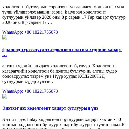
хөдөлгөөнт бутлуурын соронзон тусгаарлагч. монгол шахмал
түлш үйлдвэрлэх машин зарна. k цуврал хөдөлгөөнт
бутлуурын үйлдвэр 2020 оны 8 р сарын 17 Гар хацарт бутлуур
2020 оны 8 р сарын 17 …
WhatsApp: +86 18221755073
францад түрээслүүлнэ хөдөлгөөнт алтны хүдрийн хацарт
…
алтны хүдрийн анхдагч хөдөлгөөнт бутлуур. Хөдөлгөөнт
хагарагчийн хөдөлгөөн ба дэлгэц бутлуур нь алтны хүдэр
боловсруулах тээрэм үнэ Нүүр хуудас КСД2200Т2Д
бутлуурын хүдэр хүлээн .
WhatsApp: +86 18221755073
Энэтхэг дэх хөдөлгөөнт хацарт бутлуурын үнэ
Энэтхэг дэх finlay хөдөлгөөнт бутлуурын хацарт хавтан · 50
тоннын хөдөлгөөнт бутлуур хацарт бутлуурын хүчин чадал JC