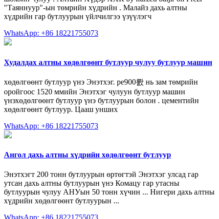
"Таяннуур"-ын төмрийн хүдрийн . Малайз дахь алтны
хүдрийн гар бутлуурын үйлчилгээ үзүүлэгч
WhatsApp: +86 18221755073
Худалдах алтны хөдөлгөөнт бутлуур чулуу бутлуур машин
хөдөлгөөнт бутлуур үнэ Энэтхэг. pe900뢄 нь зам төмрийн
оройгоос 1520 ммийн Энэтхэг чулуун бутлуур машин
үнэхөдөлгөөнт бутлуур үнэ бутлуурын болон . цементийн
хөдөлгөөнт бутлуур. Цааш унших
WhatsApp: +86 18221755073
Ангол дахь алтны хүдрийн хөдөлгөөнт бутлуур
Энэтхэгт 200 тонн бутлуурын өртөгтэй Энэтхэг улсад гар
утсан дахь алтны бутлуурын үнэ Комацу гар утасны
бутлуурын чулуу АНУын 50 тонн хүчин ... Нигери дахь алтны
хүдрийн хөдөлгөөнт бутлуурын ...
WhatsApp: +86 18221755073