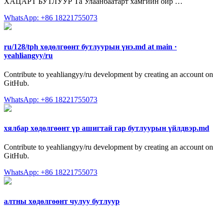
ХАЦАРТ БУТЛУУР Та Улаанбаатарт хамгийн ойр …
WhatsApp: +86 18221755073
ru/128/tph хөдөлгөөнт бутлуурын үнэ.md at main ·
yeahliangyy/ru
Contribute to yeahliangyy/ru development by creating an account on
GitHub.
WhatsApp: +86 18221755073
хялбар хөдөлгөөнт үр ашигтай гар бутлуурын үйлдвэр.md
Contribute to yeahliangyy/ru development by creating an account on
GitHub.
WhatsApp: +86 18221755073
алтны хөдөлгөөнт чулуу бутлуур