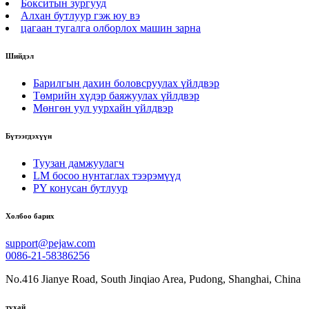
Бокситын зургууд
Алхан бутлуур гэж юу вэ
цагаан тугалга олборлох машин зарна
Шийдэл
Барилгын дахин боловсруулах үйлдвэр
Төмрийн хүдэр баяжуулах үйлдвэр
Мөнгөн уул уурхайн үйлдвэр
Бүтээгдэхүүн
Туузан дамжуулагч
LM босоо нунтаглах тээрэмүүд
PY конусан бутлуур
Холбоо барих
support@pejaw.com
0086-21-58386256
No.416 Jianye Road, South Jinqiao Area, Pudong, Shanghai, China
тухай