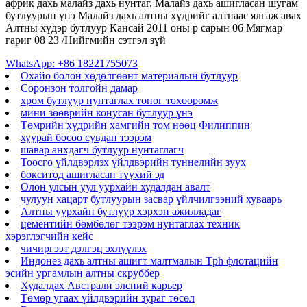
африк дахь малайз дахь нунтаг. Малайз дахь ашигласан шугам
бутлуурын үнэ Малайз дахь алтны хүдрийг алтнаас ялгаж авах
Алтны хүдэр бутлуур Кансай 2011 оны р сарын 06 Мягмар
гариг 08 23 /Нийгмийн сэтгэл зүй
WhatsApp: +86 18221755073
Охайо болон хөдөлгөөнт материалын бутлуур
Соронзон толгойн дамар
хром бутлуур нунтаглах тоног төхөөрөмж
мини зөөврийн конусан бутлуур үнэ
Төмрийн хүдрийн хамгийн том нөөц Филиппин
хуурай босоо сувдан тээрэм
шавар анхдагч бутлуур нунтаглагч
Тоосго үйлдвэрлэх үйлдвэрийн туннелийн зуух
бокситод ашигласан түүхий эд
Олон улсын уул уурхайн худалдан авалт
чулуун хацарт бутлуурын засвар үйлчилгээний хуваарь
Алтны уурхайн бутлуур хэрхэн ажилладаг
цементийн бөмбөлөг тээрэм нунтаглах техник
хэрэглэгчийн кейс
чичиргээт дэлгэц эхлүүлэх
Индонез дахь алтны ашигт малтмалын Tph флотацийн
эсийн ургамлын алтны скруббер
Худалдах Австрали элсний карьер
Төмөр угаах үйлдвэрийн зураг төсөл