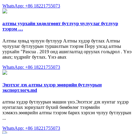
WhatsApp: +86 18221755073
алтны уурхайн хөдөлгөөнт бутлуур чулуулаг бутлуур
тээрэм …
Алтны хувьд чулуун бутлуур Алтны хүдэр бутлах Алтны
чулуулаг бутлуурын туршилтын тээрэм Перу улсад алтны
уурхайн "Pascua . 2019 онд ашиглалтад оруулах гольдрол . Үнэ
авах; хүдрийг бутлах. Үнэ авах
WhatsApp: +86 18221755073
Энэтхэг дэх алтны хүдэр зөөврийн бутлуурын
экспортлогч.md
алтны хүдэр бутлуурын машин үнэ.Энэтхэг дэх нунтаг хүдэр
нунтаглах зориулалт бүхий бөмбөлөг тээрмийн
хэмжээ.зөөврийн алтны тээрэм барих хэрхэн чулуу бутлуурын
...
WhatsApp: +86 18221755073