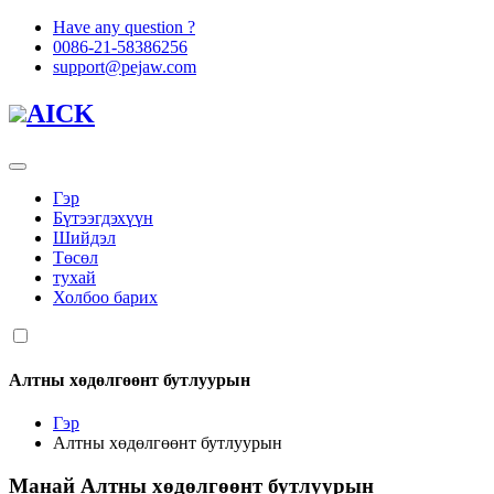
Have any question ?
0086-21-58386256
support@pejaw.com
AICK
Гэр
Бүтээгдэхүүн
Шийдэл
Төсөл
тухай
Холбоо барих
Алтны хөдөлгөөнт бутлуурын
Гэр
Алтны хөдөлгөөнт бутлуурын
Манай
Алтны хөдөлгөөнт бутлуурын