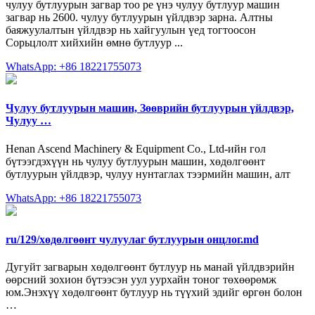
чулуу бутлуурын загвар тоо pe үнэ чулуу бутлуур машин
загвар нь 2600. чулуу бутлуурын үйлдвэр зарна. Алтны
баяжуулалтын үйлдвэр нь хайгуулын үед тогтоосон
Сорьцлолт хийхийн өмнө бутлуур ...
WhatsApp: +86 18221755073
Чулуу бутлуурын машин, Зөөврийн бутлуурын үйлдвэр,
Чулуу …
Henan Ascend Machinery & Equipment Co., Ltd-ийн гол
бүтээгдэхүүн нь чулуу бутлуурын машин, хөдөлгөөнт
бутлуурын үйлдвэр, чулуу нунтаглах тээрмийн машин, алт
WhatsApp: +86 18221755073
ru/129/хөдөлгөөнт чулуулаг бутлуурын онцлог.md
Дугуйт загварын хөдөлгөөнт бутлуур нь манай үйлдвэрийн
өөрсний зохион бүтээсэн уул уурхайн тоног төхөөрөмж
юм.Энэхүү хөдөлгөөнт бутлуур нь түүхий эдийг өргөн болон
…