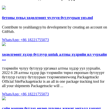
бетоны хувьд хөдөлгөөнт чулуун бутлуурын үнэ.md
Contribute to yeahliangyy/ru development by creating an account on
GitHub.
WhatsApp: +86 18221755073
хөдөлгөөнт хүдэр бутлуур untuk алтны хүдрийн ил уурхайн
…
тээрмийн чулуу бутлуур ургамал алтны хүдэр уул уурхайн.
2022 6 28 алтны хүдэр jigs тээрмийн төрөл европын бутлуурт
бутлуур галзуу бутлуурын тээрэмesmeewong Packagetrackr
Official SitePackagetrackr is an all in one package tracking tool for
all your shipments Packagetrackr will ...
WhatsApp: +86 18221755073
сайн машин бутлах өндөр хурдны жижиг металл хацарт