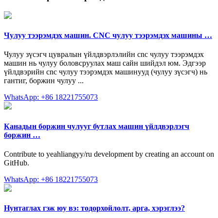
Чулуу тээрэмдэх машин. CNC чулуу тээрэмдэх машины …
Чулуу зүсэгч цувралын үйлдвэрлэлийн cnc чулуу тээрэмдэх
машин нь чулуу боловсруулах маш сайн шийдэл юм. Эдгээр
үйлдвэрийн cnc чулуу тээрэмдэх машинууд (чулуу зүсэгч) нь
гантиг, боржин чулуу ...
WhatsApp: +86 18221755073
Канадын боржин чулууг бутлах машин үйлдвэрлэгч
боржин …
Contribute to yeahliangyy/ru development by creating an account on
GitHub.
WhatsApp: +86 18221755073
Нунтаглах гэж юу вэ: тодорхойлолт, арга, хэрэглээ?