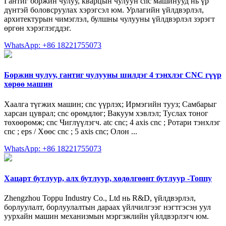
Гантиг боржин чулуу, кварцын чулуун cnc машинууд нь үр
дүнтэй боловсруулах хэрэгсэл юм. Урлагийн үйлдвэрлэл,
архитектурын чимэглэл, булшны чулууны үйлдвэрлэл зэрэгт
өргөн хэрэглэгддэг.
WhatsApp: +86 18221755073
Боржин чулуу, гантиг чулууны шилдэг 4 тэнхлэг CNC гүүр
хөрөө машин
Хаалга түгжих машин; cnc үүрлэх; Ирмэгийн тууз; Самбарыг
харсан цуврал; cnc өрөмдлөг; Вакуум хэвлэл; Туслах тоног
төхөөрөмж; cnc Чиглүүлэгч. atc cnc; 4 axis cnc ; Ротари тэнхлэг
cnc ; eps / Хөөс cnc ; 5 axis cnc; Олон ...
WhatsApp: +86 18221755073
Хацарт бутлуур, алх бутлуур, хөдөлгөөнт бутлуур -Топпу
Zhengzhou Toppu Industry Co., Ltd нь R&D, үйлдвэрлэл,
борлуулалт, борлуулалтын дараах үйлчилгээг нэгтгэсэн уул
уурхайн машин механизмын мэргэжлийн үйлдвэрлэгч юм.