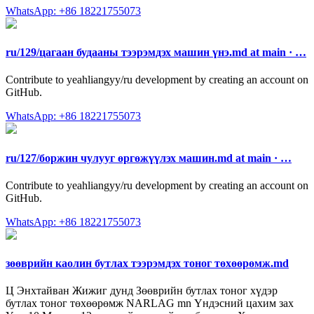
WhatsApp: +86 18221755073
ru/129/цагаан будааны тээрэмдэх машин үнэ.md at main · …
Contribute to yeahliangyy/ru development by creating an account on
GitHub.
WhatsApp: +86 18221755073
ru/127/боржин чулууг өргөжүүлэх машин.md at main · …
Contribute to yeahliangyy/ru development by creating an account on
GitHub.
WhatsApp: +86 18221755073
зөөврийн каолин бутлах тээрэмдэх тоног төхөөрөмж.md
Ц Энхтайван Жижиг дунд Зөөврийн бутлах тоног хүдэр
бутлах тоног төхөөрөмж NARLAG mn Үндэсний цахим зах