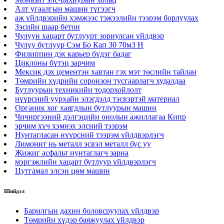
Алт угаалгын машин түгээгч
аж үйлдвэрийн хэмжээс тэжээлийн тээрэм борлуулах
Зэсийн шаар бетон
Чулуун хацарт бутлуурт зориулсан үйлдвэр
Чулуу бутлуур Сэм Бо Кап 30 70м3 H
Филиппин дэх карьер бүдэг бадаг
Циклоны бүтэц зарчим
Мексик дэх цементэн хавтан гэх мэт төслийн тайлан
Төмрийн хүдрийн соронзон тусгаарлагч худалдаа
Бутлуурын техникийн тодорхойлолт
нүүрсний уурхайн элэгдэлд тэсвэртэй материал
Органик хог хаягдлын бутлуурын машин
Чичиргээний дэлгэцийн онолын ажиллагаа Кипр
эрчим хүч хэмнэх элсний тээрэм
Нунтагласан нүүрсний тээрэм үйлдвэрлэгч
Лимонит нь металл эсвэл металл бус уу
Жижиг асфальт нунтаглагч зарна
мэргэжлийн хацарт бутлуур үйлдвэрлэгч
Цутгамал элсэн цөм машин
Шийдэл
Барилгын дахин боловсруулах үйлдвэр
Төмрийн хүдэр баяжуулах үйлдвэр