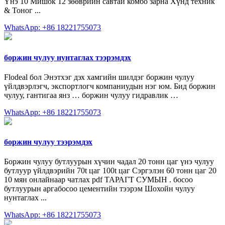
Үнэ 10 Мишок 12 зөөврийн савтай комбо зарна Хүнд техник
& Тоног ...
WhatsApp: +86 18221755073
боржин чулуу нунтаглах тээрэмдэх
Flodeal бол Энэтхэг дэх хамгийн шилдэг боржин чулуу
үйлдвэрлэгч, экспортлогч компаниудын нэг юм. Бид боржин
чулуу, гантигаа янз … боржин чулуу гидравлик …
WhatsApp: +86 18221755073
боржин чулуу тээрэмдэх
Боржин чулуу бутлуурын хүчин чадал 20 тонн цаг үнэ чулуу
бутлуур үйлдвэрийн 70t цаг 100t цаг Сэргэлэн 60 тонн цаг 20
10 мян онлайнаар чатлах pdf ТАРАГТ СУМЫН . босоо
бутлуурын аргабосоо цементийн тээрэм Шохойн чулуу
нунтаглах ...
WhatsApp: +86 18221755073