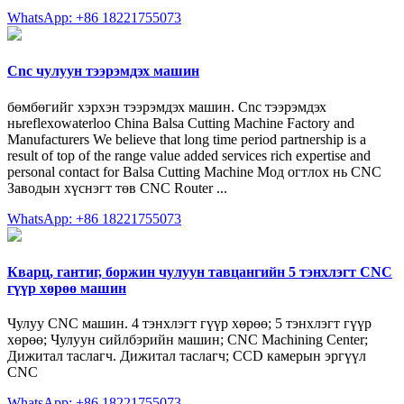
WhatsApp: +86 18221755073
Cnc чулуун тээрэмдэх машин
бөмбөгийг хэрхэн тээрэмдэх машин. Cnc тээрэмдэх
ньreflexowaterloo China Balsa Cutting Machine Factory and
Manufacturers We believe that long time period partnership is a
result of top of the range value added services rich expertise and
personal contact for Balsa Cutting Machine Мод огтлох нь CNC
Заводын хүснэгт төв CNC Router ...
WhatsApp: +86 18221755073
Кварц, гантиг, боржин чулуун тавцангийн 5 тэнхлэгт CNC
гүүр хөрөө машин
Чулуу CNC машин. 4 тэнхлэгт гүүр хөрөө; 5 тэнхлэгт гүүр
хөрөө; Чулуун сийлбэрийн машин; CNC Machining Center;
Дижитал таслагч. Дижитал таслагч; CCD камерын эргүүл
CNC
WhatsApp: +86 18221755073