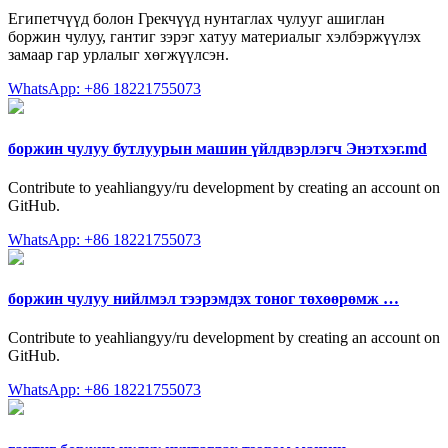
Египетчүүд болон Грекчүүд нунтаглах чулууг ашиглан
боржин чулуу, гантиг зэрэг хатуу материалыг хэлбэржүүлэх
замаар гар урлалыг хөгжүүлсэн.
WhatsApp: +86 18221755073
боржин чулуу бутлуурын машин үйлдвэрлэгч Энэтхэг.md
Contribute to yeahliangyy/ru development by creating an account on
GitHub.
WhatsApp: +86 18221755073
боржин чулуу нийлмэл тээрэмдэх тоног төхөөрөмж …
Contribute to yeahliangyy/ru development by creating an account on
GitHub.
WhatsApp: +86 18221755073