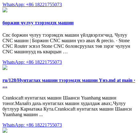
WhatsApp: +86 18221755073
боржин чулуу тээрэмдэх машин
Cnc боржин чулуу тээрэмдэх машин үйлдвэрлэгчид. Чулуу
CNC машин | Боржин CNC машин үнэ авах & precio. · Stone
CNC Router эсвэл Stone CNC боловсруулах төв зэрэг чулуун
CNC машинууд нь кварцын …
WhatsApp: +86 18221755073
ru/128/Нунтаглах машин тээрэмдэх машин Үнэ.md at main ·
…
Crankscaft нунтаглах машин Шаанси Yuanhang машин
тоног.Малайз дахь нунтаглах машин худалдаж авах;.Чулуу
бутлуур Карнатака Кута.Crankscaft нунтаглах машин Шаанси
Yuanhang машин ...
WhatsApp: +86 18221755073