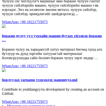
Чулуун cnc чиглүүлэгч машиныг мөн боржин чулуун гантиг
чулуун сийлбэрийн машин, чулуун сийлбэрийн машин гэж
нэрлэдэг. Энэ нь ихэвчлэн зөөлөн металл, чулуун сийлбэр,
чулуун сийлбэр, өрөмдлөгийг шийдвэрлэхэд ...
WhatsApp: +86 18221755073
боржин чулуу уул уурхайн машин бутлах үйлдвэр боржин
…
Боржин чулуу нь харьцангуй хатуу материал бөгөөд хүнд алх
бутлуур нь дунд зэргийн хатуулагтай материалыг
боловсруулахдаа сайн боловч боржин чулуу зэрэг өндөр …
WhatsApp: +86 18221755073
борлуулах varnamo тээрэмдэх машинууд.md
Contribute to yeahliangyy/ru development by creating an account on
GitHub.
WhatsApp: +86 18221755073
Моназит элс-цахиурын хольц