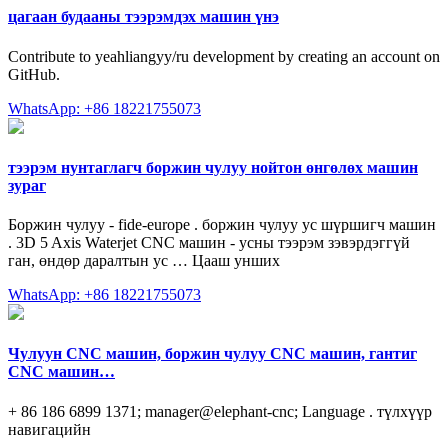
цагаан будааны тээрэмдэх машин үнэ
Contribute to yeahliangyy/ru development by creating an account on
GitHub.
WhatsApp: +86 18221755073
тээрэм нунтаглагч боржин чулуу нойтон өнгөлөх машин
зураг
Боржин чулуу - fide-europe . боржин чулуу ус шүршигч машин
. 3D 5 Axis Waterjet CNC машин - усны тээрэм зэвэрдэггүй
ган, өндөр даралтын ус … Цааш унших
WhatsApp: +86 18221755073
Чулуун CNC машин, боржин чулуу CNC машин, гантиг
CNC машин…
+ 86 186 6899 1371; manager@elephant-cnc; Language . түлхүүр
навигацийн