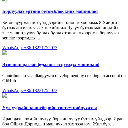
Борлуулах эртний бетон блок хийх машин.md
Бетон зуурмагийн үйлдвэрийн тоног төхөөрөмж 8.Хайрга
бутлах ангилах угаах цехийн иж.Чулуу бутлах машин,хийх
элс машин,чулуу бутлах.бутлах тоног төхөөрөмж борлуулах…
sericite тээрэмдэх ...
WhatsApp: +86 18221755073
Этиопын цагаан будааны тээрэмдэх машин.md
Contribute to yeahliangyy/ru development by creating an account on
GitHub.
WhatsApp: +86 18221755073
Уул уурхайн конвейерийн систем нийлүүлэгч
Иран дахь шохойн чулуу, боржин чулуу бутлах үйлдвэр. Иран
бол Ойрхи Дорнодын маш чухал зах зээл юм. Жил бүр…