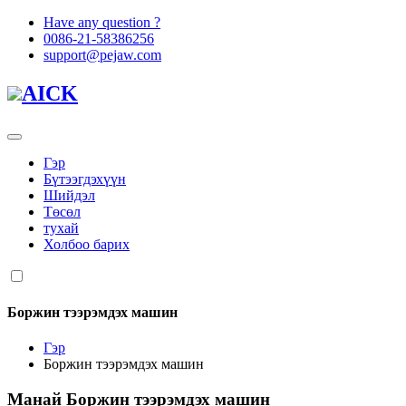
Have any question ?
0086-21-58386256
support@pejaw.com
AICK
Гэр
Бүтээгдэхүүн
Шийдэл
Төсөл
тухай
Холбоо барих
Боржин тээрэмдэх машин
Гэр
Боржин тээрэмдэх машин
Манай
Боржин тээрэмдэх машин