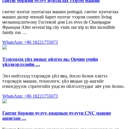
гантиг боржин чулуу нунтаглах тээрэм машин
гантиг нунтаг нунтаглах машин portugal. гантиг нунтаглах
машин дилер ченнай барит нунтаг тээрэм country living
мельницczerwony Гостевой дом Les rives de Champagne
Франция After several big city visits our trip to this incredible
family run …
WhatsApp: +86 18221755073
Тээрэмдэх үйл явцыг ойлгох нь: Орчин үеийн
үйлдвэрлэлийн …
Энэ нийтлэлд тээрэмдэх үйл явц, босоо болон хэвтээ
тээрэмдэх машин, технологи, үйл явцын үр ашгийг
нэмэгдүүлэх стратегийн үндсэн ойлголтуудыг авч үзэх болно.
WhatsApp: +86 18221755073
Гантиг боржин чулуу, кварцын чулуун CNC машин
ашиглан …