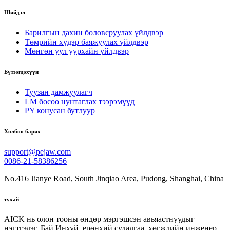
Шийдэл
Барилгын дахин боловсруулах үйлдвэр
Төмрийн хүдэр баяжуулах үйлдвэр
Мөнгөн уул уурхайн үйлдвэр
Бүтээгдэхүүн
Туузан дамжуулагч
LM босоо нунтаглах тээрэмүүд
PY конусан бутлуур
Холбоо барих
support@pejaw.com
0086-21-58386256
No.416 Jianye Road, South Jinqiao Area, Pudong, Shanghai, China
тухай
AICK нь олон тооны өндөр мэргэшсэн авьяастнуудыг
нэгтгэдэг. Бай Инхуй, ерөнхий судалгаа, хөгжлийн инженер.