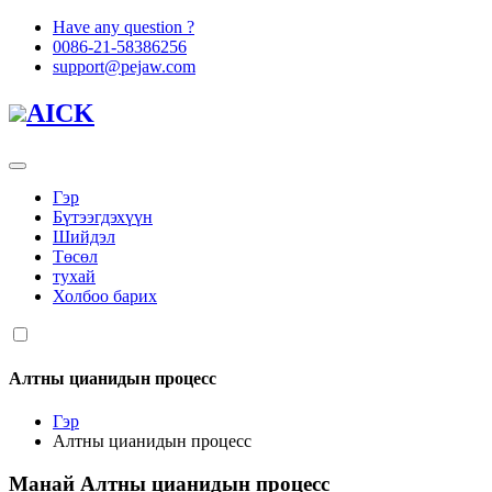
Have any question ?
0086-21-58386256
support@pejaw.com
AICK
Гэр
Бүтээгдэхүүн
Шийдэл
Төсөл
тухай
Холбоо барих
Алтны цианидын процесс
Гэр
Алтны цианидын процесс
Манай
Алтны цианидын процесс