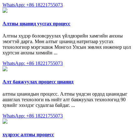
WhatsApp: +86 18221755073
Алтны цианид уусгах процесс
Алтны хүдэр боловсруулах үйлдвэрийн хамгийн анхны
эмэгтэй дарга. Мөн алтыг цианид натритаар уусгах
технологиор мэргэшиж Монгол Улсын зөвлөх инженер цол
хүртсэн анхны химийн ...
WhatsApp: +86 18221755073
Алт баяжуулах процесс цианид
алтны цианидын процесс. Алтны үндсэн ордод цианидыг
ашиглах технологи нь нийт алт баяжуулах технологид 90
хувийг эзэлдэг судалгаа байдаг. ...
WhatsApp: +86 18221755073
хүдрээс алтны процесс