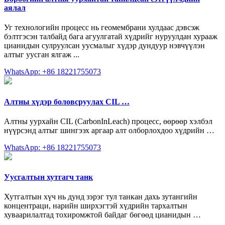
аялал
Уг технологийн процесс нь геомембрани хулдаас дэвсэж
бэлтгэсэн талбайд бага агуулгатай хүдрийг нуруулдан хурааж
цианидын сулруулсан уусмалыг хүдэр дундуур нэвчүүлэн
алтыг уусган ялгаж ...
WhatsApp: +86 18221755073
Алтны хүдэр боловсруулах CIL …
Алтны уурхайн CIL (CarbonInLeach) процесс, өөрөөр хэлбэл
нүүрсэнд алтыг шингээх аргаар алт олборлохдоо хүдрийн …
WhatsApp: +86 18221755073
Уусгалтын хутгагч танк
Хутгалтын хүч нь дунд зэрэг тул танкан дахь зутангийн
концентраци, нарийн ширхэгтэй хүдрийн тархалтын
хуваарилалтад тохиромжтой байдаг бөгөөд цианидын …