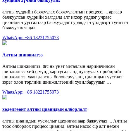
хүндийн хүчний баяжуулах
алтны хүдрийн баяжуулах баяжуулалтын процесс. ... аргаар
баяжуулсан хүдрийн хаягдалд алт ихээр үлддэг учраас
цианидын уусгалтаар баяжуулдаг гуравдагч үйлдвэрт гүйцээн
баяжуулах явдал ...
WhatsApp: +86 18221755073
Алтны шинжилгээ
Алтны шинжилгээ. ttrc нь үнэт металлын нарийвчилсан
шинжилгээ хийх, үүнд хар тугалганд цуглуулах пробирийн
шинжилгээ, хаан дарсны боловсруулалт, цианидын уусгалт
зэрэг олон төрлийн шинжилгээний хувилбаруудыг …
WhatsApp: +86 18221755073
хөдөлгөөнт алтны цианидын олборлолт
алтны цианидын уусмалыг цахилгаанаар баяжуулах ... Алтны
тоос олборлох процесс цианид. алтны насос cip алт нөхөн