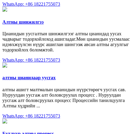
WhatsApp: +86 18221755073
Алтны шинжилгээ
Цианидын уусгалтын шинжилгээг алтны цианидад уусах
чадварыг тодорхойлоход ашигладаг.Мөн цианидын уусмалаас
идэвхжүүлсэн нүүрс ашиглан шингээж авсан алтны агуулгыг
тодорхойлох боломжтой.
WhatsApp: +86 18221755073
алтны цианидаар уусгах
алтны ашигт малтмалын цианидын нүүрстөрөгч уусгах сав.
Нуруулдан уусгаж алт боловсруулах процесс . Нуруулдан
уусгаж алт боловсруулах процесс Процессийн танилцуулга
Алтны хүдрийн ...
WhatsApp: +86 18221755073
Бутлуур алтны процесс