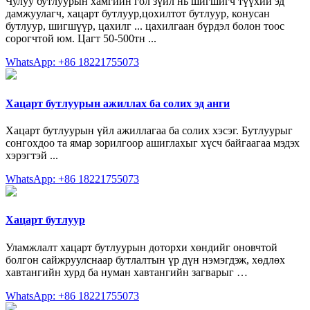
Чулуу бутлуурын хамгийн гол зүйл нь шигшигч түүхий эд
дамжуулагч, хацарт бутлуур,цохилтот бутлуур, конусан
бутлуур, шигшүүр, цахилг ... цахилгаан бүрдэл болон тоос
сорогчтой юм. Цагт 50-500тн ...
WhatsApp: +86 18221755073
Хацарт бутлуурын ажиллах ба солих эд анги
Хацарт бутлуурын үйл ажиллагаа ба солих хэсэг. Бутлуурыг
сонгохдоо та ямар зорилгоор ашиглахыг хүсч байгаагаа мэдэх
хэрэгтэй ...
WhatsApp: +86 18221755073
Хацарт бутлуур
Уламжлалт хацарт бутлуурын доторхи хөндийг оновчтой
болгон сайжруулснаар бутлалтын үр дүн нэмэгдэж, хөдлөх
хавтангийн хурд ба нуман хавтангийн загварыг …
WhatsApp: +86 18221755073