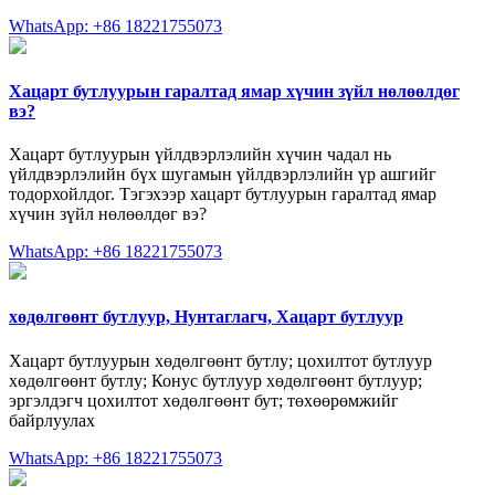
WhatsApp: +86 18221755073
Хацарт бутлуурын гаралтад ямар хүчин зүйл нөлөөлдөг
вэ?
Хацарт бутлуурын үйлдвэрлэлийн хүчин чадал нь
үйлдвэрлэлийн бүх шугамын үйлдвэрлэлийн үр ашгийг
тодорхойлдог. Тэгэхээр хацарт бутлуурын гаралтад ямар
хүчин зүйл нөлөөлдөг вэ?
WhatsApp: +86 18221755073
хөдөлгөөнт бутлуур, Нунтаглагч, Хацарт бутлуур
Хацарт бутлуурын хөдөлгөөнт бутлу; цохилтот бутлуур
хөдөлгөөнт бутлу; Конус бутлуур хөдөлгөөнт бутлуур;
эргэлдэгч цохилтот хөдөлгөөнт бут; төхөөрөмжийг
байрлуулах
WhatsApp: +86 18221755073