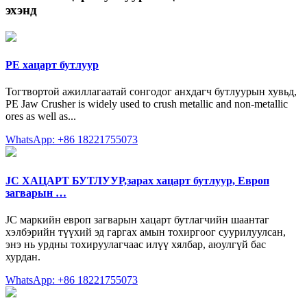
эхэнд
PE хацарт бутлуур
Тогтвортой ажиллагаатай сонгодог анхдагч бутлуурын хувьд,
PE Jaw Crusher is widely used to crush metallic and non-metallic
ores as well as...
WhatsApp: +86 18221755073
JC ХАЦАРТ БУТЛУУР,зарах хацарт бутлуур, Европ
загварын …
JC маркийн европ загварын хацарт бутлагчийн шаантаг
хэлбэрийн түүхий эд гаргах амын тохиргоог суурилуулсан,
энэ нь урдны тохируулагчаас илүү хялбар, аюулгүй бас
хурдан.
WhatsApp: +86 18221755073