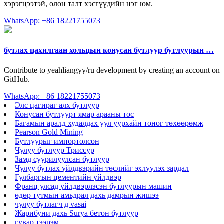
хэрэгцээтэй, олон талт хэсгүүдийн нэг юм.
WhatsApp: +86 18221755073
бутлах цахилгаан хольцын конусан бутлуур бутлуурын …
Contribute to yeahliangyy/ru development by creating an account on
GitHub.
WhatsApp: +86 18221755073
Элс цагираг алх бутлуур
Конусан бутлуурт ямар арааны тос
Багамын аралд худалдах уул уурхайн тоног төхөөрөмж
Pearson Gold Mining
Бутлуурыг импортолсон
Чулуу бутлуур Триссур
Замд суурилуулсан бутлуур
Чулуу бутлах үйлдвэрийн төслийг эхлүүлэх зардал
Гулбаргын цементийн үйлдвэр
Франц улсад үйлдвэрлэсэн бутлуурын машин
өдөр тутмын амьдрал дахь дамрын жишээ
чулуу бутлагч д vasai
Жарибуни дахь Surya бетон бутлуур
гувар тээрэм