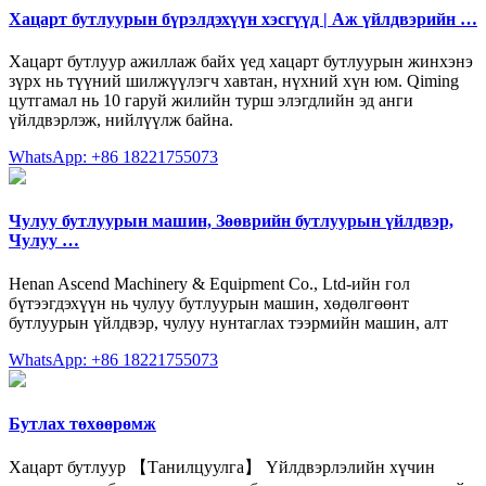
Хацарт бутлуурын бүрэлдэхүүн хэсгүүд | Аж үйлдвэрийн …
Хацарт бутлуур ажиллаж байх үед хацарт бутлуурын жинхэнэ
зүрх нь түүний шилжүүлэгч хавтан, нүхний хүн юм. Qiming
цутгамал нь 10 гаруй жилийн турш элэгдлийн эд анги
үйлдвэрлэж, нийлүүлж байна.
WhatsApp: +86 18221755073
Чулуу бутлуурын машин, Зөөврийн бутлуурын үйлдвэр,
Чулуу …
Henan Ascend Machinery & Equipment Co., Ltd-ийн гол
бүтээгдэхүүн нь чулуу бутлуурын машин, хөдөлгөөнт
бутлуурын үйлдвэр, чулуу нунтаглах тээрмийн машин, алт
WhatsApp: +86 18221755073
Бутлах төхөөрөмж
Хацарт бутлуур 【Танилцуулга】 Үйлдвэрлэлийн хүчин