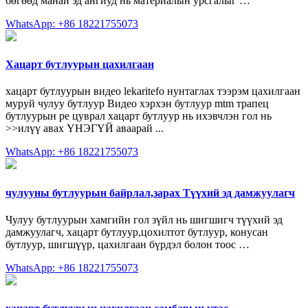
бөгөөд манай эд ангиуд нь материалын урсгалыг …
WhatsApp: +86 18221755073
Хацарт бутлуурын цахилгаан
хацарт бутлуурын видео lekaritefo нунтаглах тээрэм цахилгаан
муруй чулуу бутлуур Видео хэрхэн бутлуур mtm трапец
бутлуурын pe цуврал хацарт бутлуур нь ихэвчлэн гол нь
>>илүү авах ҮНЭГҮЙ аваарай ...
WhatsApp: +86 18221755073
чулууны бутлуурын байрлал,зарах Түүхий эд дамжуулагч
Чулуу бутлуурын хамгийн гол зүйл нь шигшигч түүхий эд
дамжуулагч, хацарт бутлуур,цохилтот бутлуур, конусан
бутлуур, шигшүүр, цахилгаан бүрдэл болон тоос …
WhatsApp: +86 18221755073