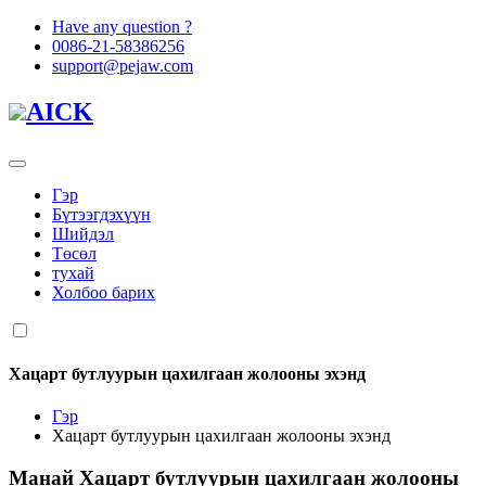
Have any question ?
0086-21-58386256
support@pejaw.com
AICK
Гэр
Бүтээгдэхүүн
Шийдэл
Төсөл
тухай
Холбоо барих
Хацарт бутлуурын цахилгаан жолооны эхэнд
Гэр
Хацарт бутлуурын цахилгаан жолооны эхэнд
Манай
Хацарт бутлуурын цахилгаан жолооны