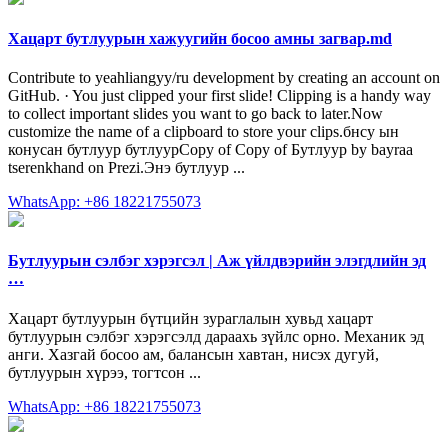
Хацарт бутлуурын хажуугийн босоо амны загвар.md
Contribute to yeahliangyy/ru development by creating an account on
GitHub. · You just clipped your first slide! Clipping is a handy way
to collect important slides you want to go back to later.Now
customize the name of a clipboard to store your clips.бнсу ын
конусан бутлуур бутлуурCopy of Copy of Бутлуур by bayraa
tserenkhand on Prezi.Энэ бутлуур ...
WhatsApp: +86 18221755073
Бутлуурын сэлбэг хэрэгсэл | Аж үйлдвэрийн элэгдлийн эд
…
Хацарт бутлуурын бүтцийн зураглалын хувьд хацарт
бутлуурын сэлбэг хэрэгсэлд дараахь зүйлс орно. Механик эд
анги. Хазгай босоо ам, балансын хавтан, нисэх дугуй,
бутлуурын хүрээ, тогтсон ...
WhatsApp: +86 18221755073