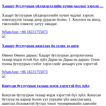
Хацарт бутлуурын үйлдвэрлэлийн хүчин чадлыг хэрхэн …
Хацарт бутлуурын үйлдвэрлэлийн хүчин чадлыг хэрхэн
нэмэгдүүлэх талаар доор дурдсан болно. 1. Хооллох нь жигд,
тэжээлийн хэмжээг хатуу хянадаг.
WhatsApp: +86 18221755073
Хацарт бутлуурын ажиллах ба солих эд анги
Өмнөх Өмнөх дараах: Хацарт бутлуурын доторлогооны
талаар мэдэх ёстой бүх зүйл Дараа нь Дараа нь дараах: Олон
тооны бутлуурын сэлбэг хэрэгслийг анхаарч үзэх хэрэгтэй
WhatsApp: +86 18221755073
Конусан бутлуурын талаар мэдэх хэрэгтэй бүх зүйл
Конусан бутлуурын талаар мэдэх хэрэгтэй бүх зүйл. Конусан
бутлуур нь карьер болон уул уурхайн үйл ажиллагаанд
ашиглах боломжтой бутлах тоног төхөөрөмжийн хамгийн