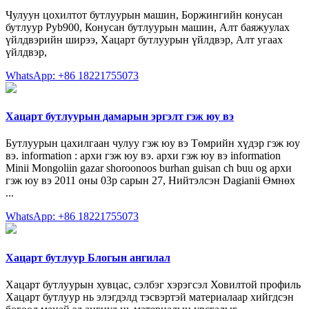
Чулуун цохилтот бутлуурын машин, Боржингийн конусан
бутлуур Pyb900, Конусан бутлуурын машин, Алт баяжуулах
үйлдвэрийн ширээ, Хацарт бутлуурын үйлдвэр, Алт угаах
үйлдвэр,
WhatsApp: +86 18221755073
Хацарт бутлуурын дамарын эргэлт гэж юу вэ
Бутлуурын цахилгаан чулуу гэж юу вэ Төмрийн хүдэр гэж юу
вэ. information : архи гэж юу вэ. архи гэж юу вэ information
Minii Mongoliin gazar shoroonoos burhan guisan ch buu og архи
гэж юу вэ 2011 оны 03р сарын 27, Нийтэлсэн Dagianii Өмнөх
...
WhatsApp: +86 18221755073
Хацарт бутлуур Блогын ангилал
Хацарт бутлуурын хувцас, сэлбэг хэрэгсэл Ховилтой профиль
Хацарт бутлуур нь элэгдэлд тэсвэртэй материалаар хийгдсэн