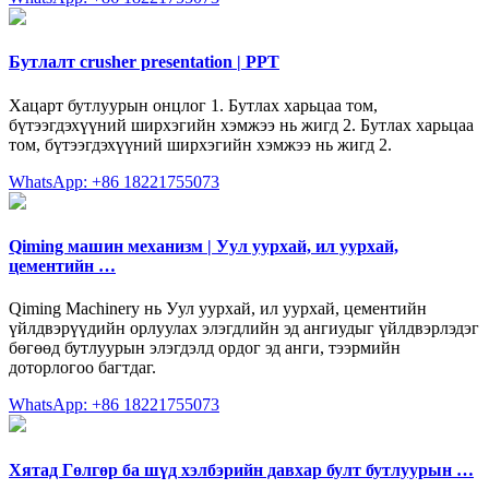
Бутлалт crusher presentation | PPT
Хацарт бутлуурын онцлог 1. Бутлах харьцаа том,
бүтээгдэхүүний ширхэгийн хэмжээ нь жигд 2. Бутлах харьцаа
том, бүтээгдэхүүний ширхэгийн хэмжээ нь жигд 2.
WhatsApp: +86 18221755073
Qiming машин механизм | Уул уурхай, ил уурхай,
цементийн …
Qiming Machinery нь Уул уурхай, ил уурхай, цементийн
үйлдвэрүүдийн орлуулах элэгдлийн эд ангиудыг үйлдвэрлэдэг
бөгөөд бутлуурын элэгдэлд ордог эд анги, тээрмийн
доторлогоо багтдаг.
WhatsApp: +86 18221755073
Хятад Гөлгөр ба шүд хэлбэрийн давхар булт бутлуурын …