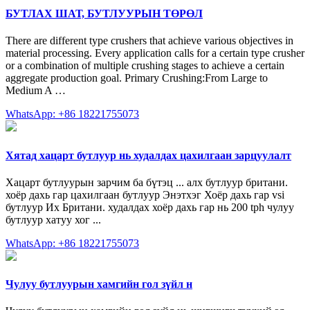
БУТЛАХ ШАТ, БУТЛУУРЫН ТӨРӨЛ
There are different type crushers that achieve various objectives in
material processing. Every application calls for a certain type crusher
or a combination of multiple crushing stages to achieve a certain
aggregate production goal. Primary Crushing:From Large to
Medium A …
WhatsApp: +86 18221755073
Хятад хацарт бутлуур нь худалдах цахилгаан зарцуулалт
Хацарт бутлуурын зарчим ба бүтэц ... алх бутлуур британи.
хоёр дахь гар цахилгаан бутлуур Энэтхэг Хоёр дахь гар vsi
бутлуур Их Британи. худалдах хоёр дахь гар нь 200 tph чулуу
бутлуур хатуу хог ...
WhatsApp: +86 18221755073
Чулуу бутлуурын хамгийн гол зүйл н