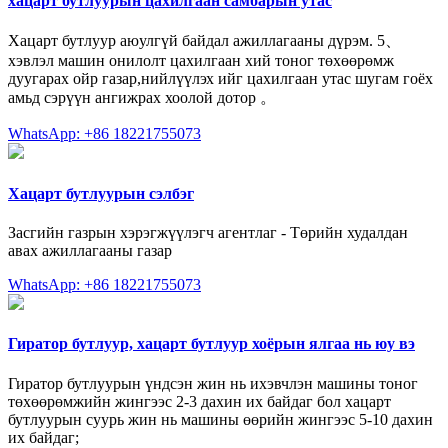
хацарт бутлуурын цахилгаан самбарын утас
Хацарт бутлуур аюулгүй байдал ажиллагааны дүрэм. 5、
хэвлэл машин онилолт цахилгаан хий тоног төхөөрөмж
дуугарах ойр газар,нийлүүлэх ийг цахилгаан утас шугам гоёх
амьд сэрүүн ангижрах хоолой дотор 。
WhatsApp: +86 18221755073
Хацарт бутлуурын сэлбэг
Засгийн газрын хэрэгжүүлэгч агентлаг - Төрийн худалдан
авах ажиллагааны газар
WhatsApp: +86 18221755073
Гиратор бутлуур, хацарт бутлуур хоёрын ялгаа нь юу вэ
Гиратор бутлуурын үндсэн жин нь ихэвчлэн машины тоног
төхөөрөмжийн жингээс 2-3 дахин их байдаг бол хацарт
бутлуурын суурь жин нь машины өөрийн жингээс 5-10 дахин
их байдаг;