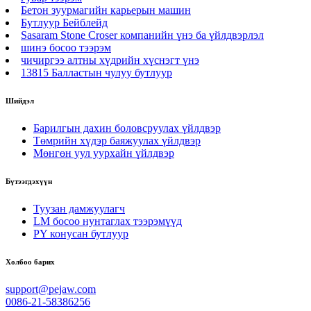
Бетон зуурмагийн карьерын машин
Бутлуур Бейблейд
Sasaram Stone Croser компанийн үнэ ба үйлдвэрлэл
шинэ босоо тээрэм
чичиргээ алтны хүдрийн хүснэгт үнэ
13815 Балластын чулуу бутлуур
Шийдэл
Барилгын дахин боловсруулах үйлдвэр
Төмрийн хүдэр баяжуулах үйлдвэр
Мөнгөн уул уурхайн үйлдвэр
Бүтээгдэхүүн
Туузан дамжуулагч
LM босоо нунтаглах тээрэмүүд
PY конусан бутлуур
Холбоо барих
support@pejaw.com
0086-21-58386256