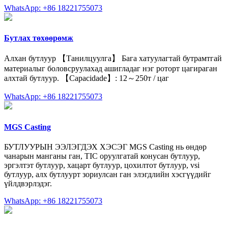
WhatsApp: +86 18221755073
Бутлах төхөөрөмж
Алхан бутлуур 【Танилцуулга】 Бага хатуулагтай бутрамтгай
материалыг боловсруулахад ашигладаг нэг роторт цагираган
алхтай бутлуур. 【Capacidade】: 12～250т / цаг
WhatsApp: +86 18221755073
MGS Casting
БУТЛУУРЫН ЭЭЛЭГДЭХ ХЭСЭГ MGS Casting нь өндөр
чанарын манганы ган, TIC оруулгатай конусан бутлуур,
эргэлтэт бутлуур, хацарт бутлуур, цохилтот бутлуур, vsi
бутлуур, алх бутлуурт зориулсан ган элэгдлийн хэсгүүдийг
үйлдвэрлэдэг.
WhatsApp: +86 18221755073