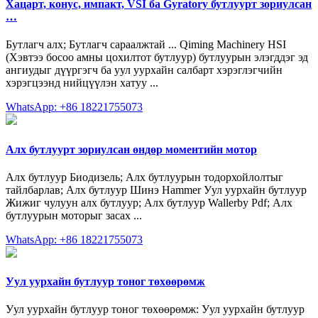
Хацарт, конус, импакт, VSI ба Gyratory бутлуурт зориулсан
…
Бутлагч алх; Бутлагч сараалжтай ... Qiming Machinery HSI
(Хэвтээ босоо амны цохилтот бутлуур) бутлуурын элэгддэг эд
ангиудыг дүүргэгч ба уул уурхайн салбарт хэрэглэгчийн
хэрэгцээнд нийцүүлэн хатуу ...
WhatsApp: +86 18221755073
Алх бутлуурт зориулсан өндөр моментийн мотор
Алх бутлуур Биодизель; Алх бутлуурын тодорхойлолтыг
тайлбарлав; Алх бутлуур Шинэ Hammer Уул уурхайн бутлуур
Жижиг чулуун алх бутлуур; Алх бутлуур Wallerby Pdf; Алх
бутлуурын моторыг засах ...
WhatsApp: +86 18221755073
Уул уурхайн бутлуур тоног төхөөрөмж
Уул уурхайн бутлуур тоног төхөөрөмж: Уул уурхайн бутлуур