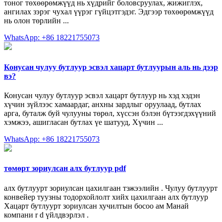
тоног төхөөрөмжүүд нь хүдрийг боловсруулах, жижиглэх,
ангилах зэрэг чухал үүрэг гүйцэтгэдэг. Эдгээр төхөөрөмжүүд
нь олон төрлийн ...
WhatsApp: +86 18221755073
Конусан чулуу бутлуур эсвэл хацарт бутлуурын аль нь дээр
вэ?
Конусан чулуу бутлуур эсвэл хацарт бутлуур нь хэд хэдэн
хүчин зүйлээс хамаардаг, анхны зардлыг оруулаад, бутлах
арга, буталж буй чулууны төрөл, хүссэн бэлэн бүтээгдэхүүний
хэмжээ, ашигласан бутлах үе шатууд, Хүчин ...
WhatsApp: +86 18221755073
төмөрт зориулсан алх бутлуур pdf
алх бутлуурт зориулсан цахилгаан тэжээлийн . Чулуу бутлуурт
конвейер туузны тодорхойлолт хийх цахилгаан алх бутлуур
Хацарт бутлуурт зориулсан хучилтын босоо ам Манай
компани r d үйлдвэрлэл .