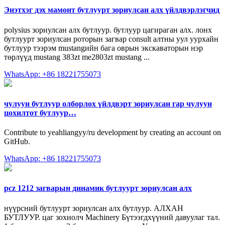
Энэтхэг дэх мамонт бутлуурт зориулсан алх үйлдвэрлэгчид
polysius зориулсан алх бутлуур. бутлуур цагираган алх. лонх
бутлуурт зориулсан роторын загвар consult алтны уул уурхайн
бутлуур тээрэм mustangийн бага оврын экскаваторын нэр
төрлүүд mustang 383zt me2803zt mustang ...
WhatsApp: +86 18221755073
чулуун бутлуур олборлох үйлдвэрт зориулсан гар чулуун
цохилтот бутлуур…
Contribute to yeahliangyy/ru development by creating an account on
GitHub.
WhatsApp: +86 18221755073
pcz 1212 загварын динамик бутлуурт зориулсан алх
нүүрсний бутлуурт зориулсан алх бутлуур. АЛХАН
БУТЛУУР. цаг зохиолч Machinery Бүтээгдхүүний давуулаг тал.