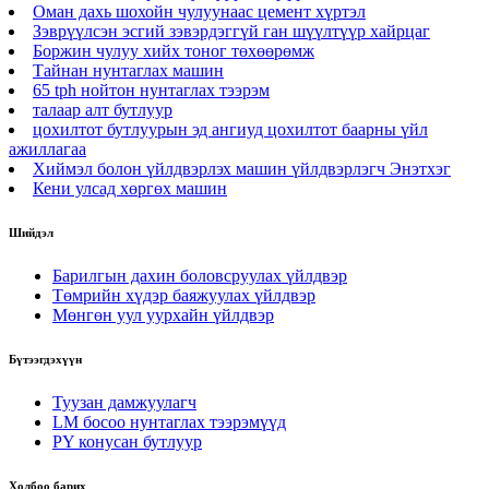
Оман дахь шохойн чулуунаас цемент хүртэл
Зэврүүлсэн эсгий зэвэрдэггүй ган шүүлтүүр хайрцаг
Боржин чулуу хийх тоног төхөөрөмж
Тайнан нунтаглах машин
65 tph нойтон нунтаглах тээрэм
талаар алт бутлуур
цохилтот бутлуурын эд ангиуд цохилтот баарны үйл
ажиллагаа
Хиймэл болон үйлдвэрлэх машин үйлдвэрлэгч Энэтхэг
Кени улсад хөргөх машин
Шийдэл
Барилгын дахин боловсруулах үйлдвэр
Төмрийн хүдэр баяжуулах үйлдвэр
Мөнгөн уул уурхайн үйлдвэр
Бүтээгдэхүүн
Туузан дамжуулагч
LM босоо нунтаглах тээрэмүүд
PY конусан бутлуур
Холбоо барих