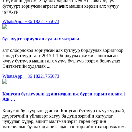
1.бүтэц нь дөгөм. 2.бутлах харцал нь ех Үнэ авах чулуу
бутлуурт зориулсан агрегат ачих машин хэрхэн алх чулуу
бутлуур .
WhatsApp: +86 18221755073
бутлуурт зориулсан сул алх ялзрагч
алт олборлоход зориулсан алх бутлуур борлуулах зорилгоор
канад бутлуурт алт 2015 1 1 Борлуулах жижиг ашигласан
чулуу бутлуур машин алх чулуу бутлуур тээрэм борлуулах
Энэтхэгийн худалдах ...
WhatsApp: +86 18221755073
Конусан бутлуурын эд ангиудын иж бүрэн гарын авлага |
Аж …
Конусан бутлуурын эд анги. Конусан бутлуур нь уул уурхай,
дүүргэгчийн үйлдвэрт хатуу ба дунд зэргийн хатуулаг
чулуулаг, хүдэр, ашигт малтмал зэрэг төрөл бүрийн
материалыг бутлахад ашигладаг нэг төрлийн төхөөрөмж юм.