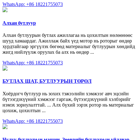
WhatsApp: +86 18221755073
Алхан бутлуур
Алхан бутлуурын бутлах ажиллагаа нь цохилтын нөлөөнөөс
шууд хамаардаг. Ажиллаж байх үед мотор нь роторыг өндөр
хурдтайгаар эргүүлэх бөгөөд материалыг бутлуурын хөндийд
жигд нийлүүлж оруулах ба алх нь өндөр ...
WhatsApp: +86 18221755073
БУТЛАХ ШАТ, БУТЛУУРЫН ТӨРӨЛ
Хоёрдогч бутлуур нь зохих тэжээлийн хэмжээг авч эцсийн
бүтээгдэхүүний хэмжээг гаргаж, бүтээгдэхүүний хэлбэрийг
нэмэх зориулалттай. ... Алх бүхий ээрэх ротор нь материалыг
цохиж, цохилтын ...
WhatsApp: +86 18221755073
Чулуу бутлуурын машин, Зөөврийн бутлуурын үйлдвэр,