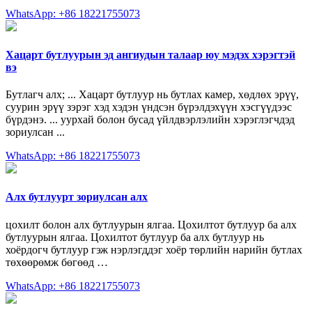
WhatsApp: +86 18221755073
Хацарт бутлуурын эд ангиудын талаар юу мэдэх хэрэгтэй
вэ
Бутлагч алх; ... Хацарт бутлуур нь бутлах камер, хөдлөх эрүү,
суурин эрүү зэрэг хэд хэдэн үндсэн бүрэлдэхүүн хэсгүүдээс
бүрдэнэ. ... уурхай болон бусад үйлдвэрлэлийн хэрэглэгчдэд
зориулсан ...
WhatsApp: +86 18221755073
Алх бутлуурт зориулсан алх
цохилт болон алх бутлуурын ялгаа. Цохилтот бутлуур ба алх
бутлуурын ялгаа. Цохилтот бутлуур ба алх бутлуур нь
хоёрдогч бутлуур гэж нэрлэгддэг хоёр төрлийн нарийн бутлах
төхөөрөмж бөгөөд …
WhatsApp: +86 18221755073