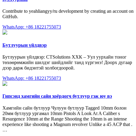
Contribute to yeahliangyy/ru development by creating an account on
GitHub.
WhatsApp: +86 18221755073
Бутлуурын үйлдвэр
Бутлуурын үйлдвэр: CTSolutions ХХК – Уул уурхайн тоног
төхөөрөмжийн шилдэг шийдлийг танд хүргэнэ! Доорх дугаар
дээр дарж бидэнтэй холбогдоорой.
WhatsApp: +86 18221755073
Гипсэнд хамгийн сайн хоёрдогч бутлуур гэж юу вэ
Хамгийн сайн бутлуур Чулуун бутлуур Tagged 10mm болон
20мм бутлуур ургамал 10mm Pistols A Look At A Caliber s
Resurgence 10mm at the Range Shooting the 10mm is an intense
experience like shooting a Magnum revolver Unlike a 45 ACP that .
…