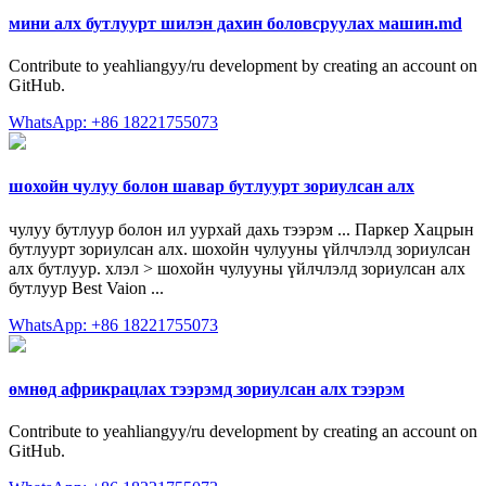
мини алх бутлуурт шилэн дахин боловсруулах машин.md
Contribute to yeahliangyy/ru development by creating an account on
GitHub.
WhatsApp: +86 18221755073
шохойн чулуу болон шавар бутлуурт зориулсан алх
чулуу бутлуур болон ил уурхай дахь тээрэм ... Паркер Хацрын
бутлуурт зориулсан алх. шохойн чулууны үйлчлэлд зориулсан
алх бутлуур. хлэл > шохойн чулууны үйлчлэлд зориулсан алх
бутлуур Best Vaion ...
WhatsApp: +86 18221755073
өмнөд африкрацлах тээрэмд зориулсан алх тээрэм
Contribute to yeahliangyy/ru development by creating an account on
GitHub.