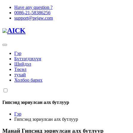
Have any question ?
0086-21-58386256
support@pejaw.com
AICK
Гэр
Бүтээгдэхүүн
Шийдэл
Төсөл
тухай
Холбоо барих
Гипсэнд зориулсан алх бутлуур
Гэр
Гипсэнд зориулсан алх бутлуур
Манай
Гипсэнд зориулсан алх бутлуур