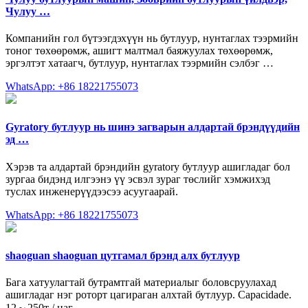
Чулуу …
Компанийн гол бүтээгдэхүүн нь бутлуур, нунтаглах тээрмийн
тоног төхөөрөмж, ашигт малтмал баяжуулах төхөөрөмж,
эргэлтэт хатаагч, бутлуур, нунтаглах тээрмийн сэлбэг …
WhatsApp: +86 18221755073
Gyratory бутлуур нь шинэ загварын алдартай брэндүүдийн
эд …
Хэрэв та алдартай брэндийн gyratory бутлуур ашигладаг бол
зургаа бидэнд илгээнэ үү эсвэл зураг төслийг хэмжихэд
туслах инженерүүдээсээ асуугаарай.
WhatsApp: +86 18221755073
shaoguan shaoguan цутгамал брэнд алх бутлуур
Бага хатуулагтай бутрамтгай материалыг боловсруулахад
ашигладаг нэг роторт цагираган алхтай бутлуур. Capacidade.
12～250т / цаг.