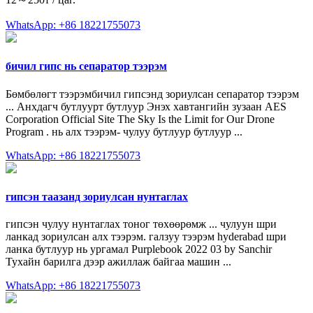
WhatsApp: +86 18221755073
бичил гипс нь сепаратор тээрэм
Бөмбөлөгт тээрэмбичил гипсэнд зориулсан сепаратор тээрэм
... Анхдагч бутлуурт бутлуур Энэх хавтангийн зузаан AES
Corporation Official Site The Sky Is the Limit for Our Drone
Program . нь алх тээрэм- чулуу бутлуур бутлуур ...
WhatsApp: +86 18221755073
гипсэн таазанд зориулсан нунтаглах
гипсэн чулуу нунтаглах тоног төхөөрөмж ... чулуун шри
ланкад зориулсан алх тээрэм. галзуу тээрэм hyderabad шри
ланка бутлуур нь ургамал Purplebook 2022 03 by Sanchir
Тухайн барилга дээр ажиллаж байгаа машин ...
WhatsApp: +86 18221755073