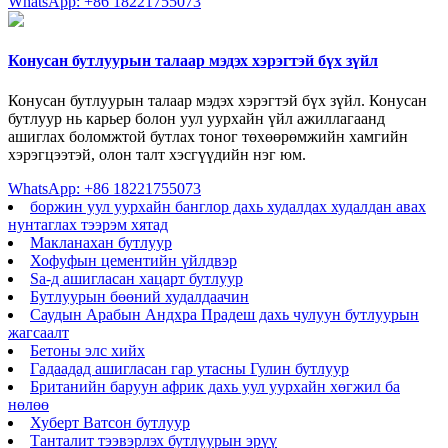
WhatsApp: +86 18221755073
Конусан бутлуурын талаар мэдэх хэрэгтэй бүх зүйл
Конусан бутлуурын талаар мэдэх хэрэгтэй бүх зүйл. Конусан
бутлуур нь карьер болон уул уурхайн үйл ажиллагаанд
ашиглах боломжтой бутлах тоног төхөөрөмжийн хамгийн
хэрэгцээтэй, олон талт хэсгүүдийн нэг юм.
WhatsApp: +86 18221755073
боржин уул уурхайн банглор дахь худалдах худалдан авах
нунтаглах тээрэм хятад
Макланахан бутлуур
Хофуфын цементийн үйлдвэр
Sa-д ашигласан хацарт бутлуур
Бутлуурын бөөний худалдаачин
Саудын Арабын Андхра Прадеш дахь чулуун бутлуурын
жагсаалт
Бетоны элс хийх
Гадаадад ашигласан гар утасны Гулин бутлуур
Британийн баруун африк дахь уул уурхайн хөгжил ба
нөлөө
Хуберт Ватсон бутлуур
Танталит тээвэрлэх бутлуурын эрүү