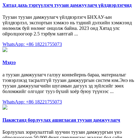
Хятад дахь тэргүүлэгч туузан дамжуулагч үйлдвэрлэгчид
Туузан туузан дамжуулагч үйлдвэрлэгч БНХАУ-ын
үйлдвэрлэл, экспортын хэмжээ нь тэдний дэлхийн хэмжээнд
нөлөөлж буй нөлөөг онцолж байна. 2023 онд Хятад улс
ойролцоогоор 2.5 тэрбум хавтгай ...
WhatsApp: +86 18221755073
Мэдээ
a туузан дамжуулагч галзуу конвейернь бараа, материалыг
тээвэрлэхэд тасралтгүй туузан дамжуургын систем юм.Энэ нь
туузан дамжуулагчийн шугамын дагуух эд зүйлсийг зөөх
боломжийг олгодог тууз бүхий хоёр буюу түүнээс ...
WhatsApp: +86 18221755073
Пакистанд борлуулах ашигласан туузан дамжуулагч
Борлуулах зориулалттай хуучин туузан дамжуургын үнэ
ойролцоогоор 50,000 фунт стерлингээс эхэлдэг бол сайн