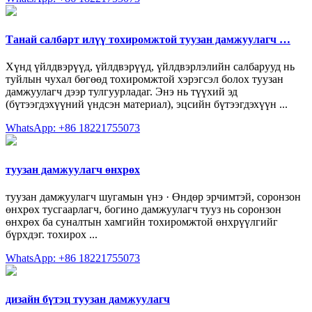
Танай салбарт илүү тохиромжтой туузан дамжуулагч …
Хүнд үйлдвэрүүд, үйлдвэрүүд, үйлдвэрлэлийн салбарууд нь
туйлын чухал бөгөөд тохиромжтой хэрэгсэл болох туузан
дамжуулагч дээр тулгуурладаг. Энэ нь түүхий эд
(бүтээгдэхүүний үндсэн материал), эцсийн бүтээгдэхүүн ...
WhatsApp: +86 18221755073
туузан дамжуулагч өнхрөх
туузан дамжуулагч шугамын үнэ · Өндөр эрчимтэй, соронзон
өнхрөх тусгаарлагч, богино дамжуулагч тууз нь соронзон
өнхрөх ба суналтын хамгийн тохиромжтой өнхрүүлгийг
бүрхдэг. тохирох ...
WhatsApp: +86 18221755073
дизайн бүтэц туузан дамжуулагч