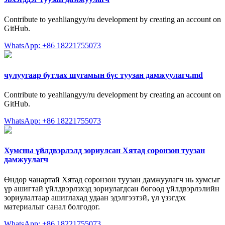
Contribute to yeahliangyy/ru development by creating an account on
GitHub.
WhatsApp: +86 18221755073
чулуугаар бутлах шугамын бүс туузан дамжуулагч.md
Contribute to yeahliangyy/ru development by creating an account on
GitHub.
WhatsApp: +86 18221755073
Хумсны үйлдвэрлэлд зориулсан Хятад соронзон туузан
дамжуулагч
Өндөр чанартай Хятад соронзон туузан дамжуулагч нь хумсыг
үр ашигтай үйлдвэрлэхэд зориулагдсан бөгөөд үйлдвэрлэлийн
зориулалтаар ашиглахад удаан эдэлгээтэй, үл үзэгдэх
материалыг санал болгодог.
WhatsApp: +86 18221755073