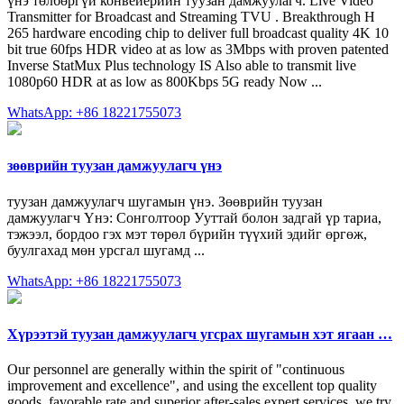
үнэ төлбөргүй конвейерийн туузан дамжуулагч. Live Video
Transmitter for Broadcast and Streaming TVU . Breakthrough H
265 hardware encoding chip to deliver full broadcast quality 4K 10
bit true 60fps HDR video at as low as 3Mbps with proven patented
Inverse StatMux Plus technology IS Also able to transmit live
1080p60 HDR at as low as 800Kbps 5G ready Now ...
WhatsApp: +86 18221755073
зөөврийн туузан дамжуулагч үнэ
туузан дамжуулагч шугамын үнэ. Зөөврийн туузан
дамжуулагч Үнэ: Сонголтоор Ууттай болон задгай үр тариа,
тэжээл, бордоо гэх мэт төрөл бүрийн түүхий эдийг өргөж,
буулгахад мөн урсгал шугамд ...
WhatsApp: +86 18221755073
Хүрээтэй туузан дамжуулагч угсрах шугамын хэт ягаан …
Our personnel are generally within the spirit of "continuous
improvement and excellence", and using the excellent top quality
goods, favorable rate and superior after-sales expert services, we try