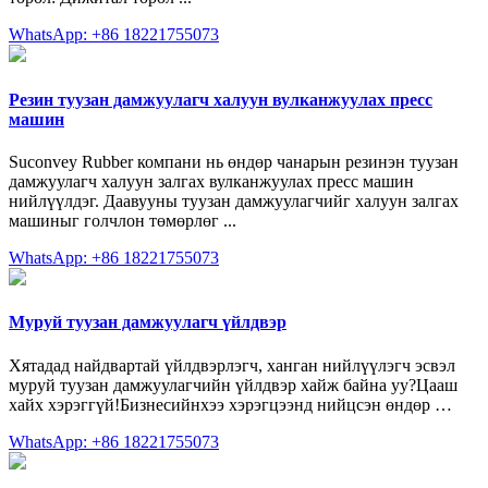
WhatsApp: +86 18221755073
Резин туузан дамжуулагч халуун вулканжуулах пресс
машин
Suconvey Rubber компани нь өндөр чанарын резинэн туузан
дамжуулагч халуун залгах вулканжуулах пресс машин
нийлүүлдэг. Даавууны туузан дамжуулагчийг халуун залгах
машиныг голчлон төмөрлөг ...
WhatsApp: +86 18221755073
Муруй туузан дамжуулагч үйлдвэр
Хятадад найдвартай үйлдвэрлэгч, ханган нийлүүлэгч эсвэл
муруй туузан дамжуулагчийн үйлдвэр хайж байна уу?Цааш
хайх хэрэггүй!Бизнесийнхээ хэрэгцээнд нийцсэн өндөр …
WhatsApp: +86 18221755073