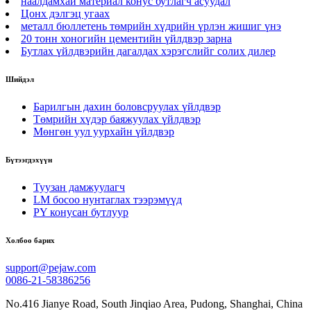
наалдамхай материал конус бутлагч асуудал
Цонх дэлгэц угаах
металл бюллетень төмрийн хүдрийн үрлэн жишиг үнэ
20 тонн хоногийн цементийн үйлдвэр зарна
Бутлах үйлдвэрийн дагалдах хэрэгслийг солих дилер
Шийдэл
Барилгын дахин боловсруулах үйлдвэр
Төмрийн хүдэр баяжуулах үйлдвэр
Мөнгөн уул уурхайн үйлдвэр
Бүтээгдэхүүн
Туузан дамжуулагч
LM босоо нунтаглах тээрэмүүд
PY конусан бутлуур
Холбоо барих
support@pejaw.com
0086-21-58386256
No.416 Jianye Road, South Jinqiao Area, Pudong, Shanghai, China