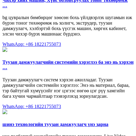
Чихэр хийх машин, Хүнс боловсруулах тоног төхөөрөмж
…
bg цувралын бөмбөрцөг хөөсөн бохь үйлдвэрлэх шугамын иж
бүрэн тоног төхөөрөмж нь холигч, экструдер, туузан
дамжуулагч, хэлбэртэй бохь үүсгэх машин, хөргөх кабинет,
элсэн чихэр бүрэх машинаас бүрдэнэ.
WhatsApp: +86 18221755073
Туузан дамжуулагчийн системийн хэрэглээ ба энэ нь хэрхэн
…
Туузан дамжуулагч систем хэрхэн ажилладаг. Туузан
дамжуулагчийн системийн хэрэглээ: Энэ нь материал, бараа,
тэр байтугай хүмүүсийг нэг цэгээс нөгөө цэг рүү хамгийн
бага хүчин чармайлтаар тээвэрлэхэд зориулагдсан.
WhatsApp: +86 18221755073
шинэ технологийн туузан дамжуулагч үнэ зарна