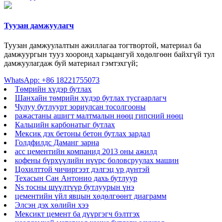
Туузан дамжуулагч
Туузан дамжуулалтын ажиллагаа тогтвортой, материал ба
дамжуургын тууз хооронд харьцангуй хөдөлгөөн байхгүй тул
дамжуулагдаж буй материал гэмтэхгүй;
WhatsApp: +86 18221755073
Төмрийн хүдэр бутлах
Шанхайн төмрийн хүдэр бутлах тусгаарлагч
Чулуу бутлуурт зориулсан тосолгооны
ражастаны ашигт малтмалын нөөц гипсний нөөц
Кальцийн карбонатыг бутлах
Мексик дэх бетоны бетон бутлах зардал
Голдфилдс Даманг зарна
acc цементийн компанид 2013 оны ажилд
кофены бүрхүүлийн нүүрс боловсруулах машин
Цохилттой чичиргээт дэлгэц үр дүнтэй
Техасын Сан Антонио дахь бутлуур
Ns тосны шүүлтүүр бутлуурын үнэ
цементийн үйл явцын хөдөлгөөнт диаграмм
Элсэн дэх хөлийн хээ
Мексикт цемент ба дүүргэгч бэлтгэх