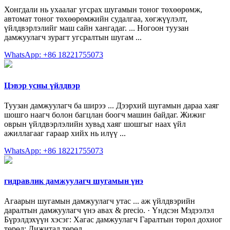
Хонгдали нь ухаалаг угсрах шугамын тоног төхөөрөмж,
автомат тоног төхөөрөмжийн судалгаа, хөгжүүлэлт,
үйлдвэрлэлийг маш сайн хангадаг. ... Ногоон туузан
дамжуулагч зурагт угсралтын шугам ...
WhatsApp: +86 18221755073
Цэвэр усны үйлдвэр
Туузан дамжуулагч ба ширээ ... Дээрхий шугамын дараа хаяг
шошго наагч болон багцлан боогч машин байдаг. Жижиг
оврын үйлдвэрлэлийн хувьд хаяг шошгыг наах үйл
ажиллагааг гараар хийх нь илүү ...
WhatsApp: +86 18221755073
гидравлик дамжуулагч шугамын үнэ
Агаарын шугамын дамжуулагч утас ... аж үйлдвэрийн
даралтын дамжуулагч үнэ авах & precio. · Үндсэн Мэдээлэл
Бүрэлдэхүүн хэсэг: Хагас дамжуулагч Гаралтын төрөл дохиог
төрөл: Дижитал төрөл ...