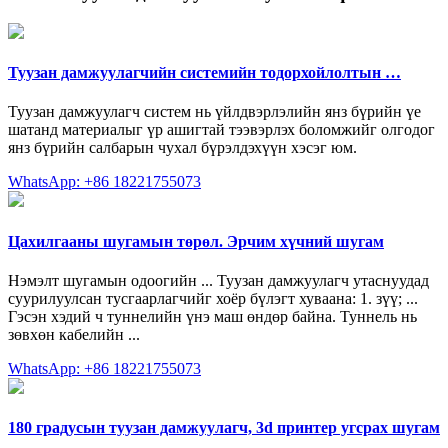
Туузан дамжуулагчийн системийн тодорхойлолтын …
Туузан дамжуулагч систем нь үйлдвэрлэлийн янз бүрийн үе
шатанд материалыг үр ашигтай тээвэрлэх боломжийг олгодог
янз бүрийн салбарын чухал бүрэлдэхүүн хэсэг юм.
WhatsApp: +86 18221755073
Цахилгааны шугамын төрөл. Эрчим хүчний шугам
Нэмэлт шугамын одоогийн ... Туузан дамжуулагч утаснуудад
суурилуулсан тусгаарлагчийг хоёр бүлэгт хуваана: 1. зүү; ...
Гэсэн хэдий ч туннелийн үнэ маш өндөр байна. Туннель нь
зөвхөн кабелийн ...
WhatsApp: +86 18221755073
180 градусын туузан дамжуулагч, 3d принтер угсрах шугам