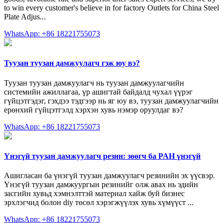
to win every customer's believe in for factory Outlets for China Steel
Plate Adjus...
WhatsApp: +86 18221755073
Туузан туузан дамжуулагч гэж юу вэ?
Туузан туузан дамжуулагч нь туузан дамжуулагчийн
системийн ажиллагаа, үр ашигтай байдалд чухал үүрэг
гүйцэтгэдэг, гэхдээ тэдгээр нь яг юу вэ, туузан дамжуулагчийн
ерөнхий гүйцэтгэлд хэрхэн хувь нэмэр оруулдаг вэ?
WhatsApp: +86 18221755073
Үнэгүй туузан дамжуулагч резин: зөөгч ба PAH үнэгүй
Ашигласан ба үнэгүй туузан дамжуулагч резинийн эх үүсвэр.
Үнэгүй туузан дамжуургын резинийг олж авах нь эдийн
засгийн хувьд хэмнэлттэй материал хайж буй бизнес
эрхлэгчид болон diy төсөл хэрэгжүүлэх хувь хүмүүст ...
WhatsApp: +86 18221755073