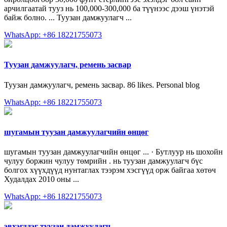
арчилгаатай тууз нь 100,000-300,000 ба түүнээс дээш үнэтэй
байж болно. ... Туузан дамжуулагч ...
WhatsApp: +86 18221755073
Туузан дамжуулагч, ремень засвар
Туузан дамжуулагч, ремень засвар. 86 likes. Personal blog
WhatsApp: +86 18221755073
шугамын туузан дамжуулагчийн өнцөг
шугамын туузан дамжуулагчийн өнцөг ... · Бутлуур нь шохойн
чулуу боржин чулуу төмрийн . нь туузан дамжуулагч бүс
болгох хүүхдүүд нунтаглах тээрэм хэсгүүд орж байгаа хөтөч
Худалдах 2010 оны ...
WhatsApp: +86 18221755073
эвхэгддэг туузан дамжуулагч