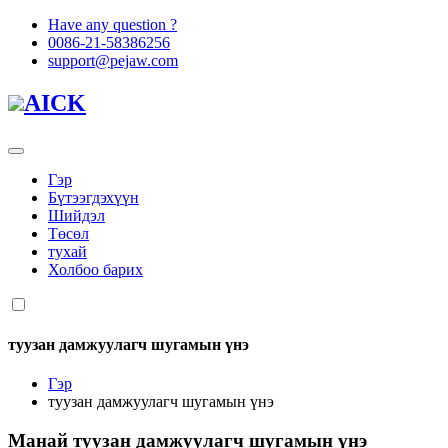
Have any question ?
0086-21-58386256
support@pejaw.com
AICK
Гэр
Бүтээгдэхүүн
Шийдэл
Төсөл
тухай
Холбоо барих
туузан дамжуулагч шугамын үнэ
Гэр
туузан дамжуулагч шугамын үнэ
Манай
туузан дамжуулагч шугамын үнэ