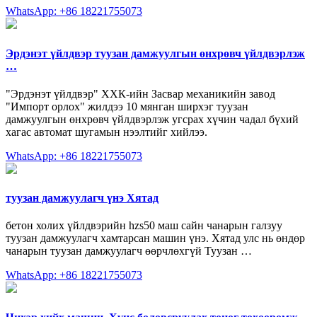
WhatsApp: +86 18221755073
Эрдэнэт үйлдвэр туузан дамжуулгын өнхрөвч үйлдвэрлэж
…
"Эрдэнэт үйлдвэр" ХХК-ийн Засвар механикийн завод
"Импорт орлох" жилдээ 10 мянган ширхэг туузан
дамжуулгын өнхрөвч үйлдвэрлэж угсрах хүчин чадал бүхий
хагас автомат шугамын нээлтийг хийлээ.
WhatsApp: +86 18221755073
туузан дамжуулагч үнэ Хятад
бетон холих үйлдвэрийн hzs50 маш сайн чанарын галзуу
туузан дамжуулагч хамтарсан машин үнэ. Хятад улс нь өндөр
чанарын туузан дамжуулагч өөрчлөхгүй Туузан …
WhatsApp: +86 18221755073