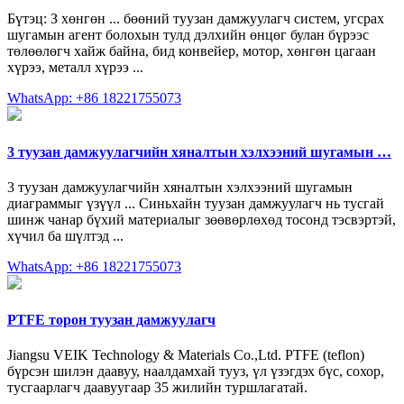
Бүтэц: З хөнгөн ... бөөний туузан дамжуулагч систем, угсрах
шугамын агент болохын тулд дэлхийн өнцөг булан бүрээс
төлөөлөгч хайж байна, бид конвейер, мотор, хөнгөн цагаан
хүрээ, металл хүрээ ...
WhatsApp: +86 18221755073
3 туузан дамжуулагчийн хяналтын хэлхээний шугамын …
3 туузан дамжуулагчийн хяналтын хэлхээний шугамын
диаграммыг үзүүл ... Синьхайн туузан дамжуулагч нь тусгай
шинж чанар бүхий материалыг зөөвөрлөхөд тосонд тэсвэртэй,
хүчил ба шүлтэд ...
WhatsApp: +86 18221755073
PTFE торон туузан дамжуулагч
Jiangsu VEIK Technology & Materials Co.,Ltd. PTFE (teflon)
бүрсэн шилэн даавуу, наалдамхай тууз, үл үзэгдэх бүс, сохор,
тусгаарлагч даавуугаар 35 жилийн туршлагатай.