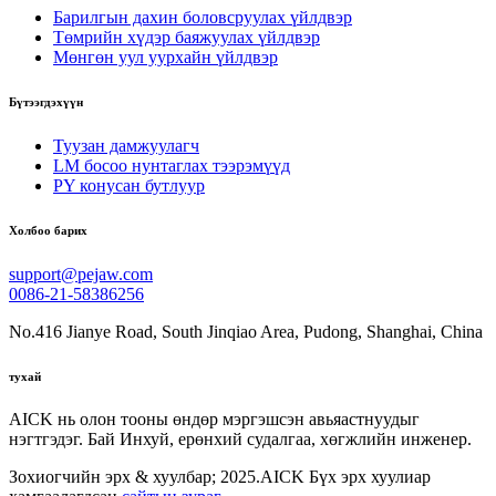
Барилгын дахин боловсруулах үйлдвэр
Төмрийн хүдэр баяжуулах үйлдвэр
Мөнгөн уул уурхайн үйлдвэр
Бүтээгдэхүүн
Туузан дамжуулагч
LM босоо нунтаглах тээрэмүүд
PY конусан бутлуур
Холбоо барих
support@pejaw.com
0086-21-58386256
No.416 Jianye Road, South Jinqiao Area, Pudong, Shanghai, China
тухай
AICK нь олон тооны өндөр мэргэшсэн авьяастнуудыг
нэгтгэдэг. Бай Инхуй, ерөнхий судалгаа, хөгжлийн инженер.
Зохиогчийн эрх & хуулбар; 2025.AICK Бүх эрх хуулиар