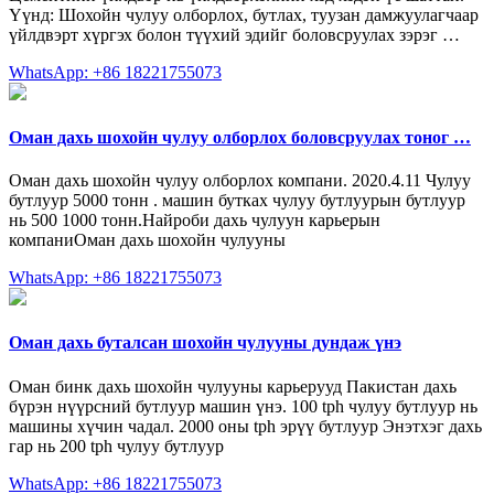
Үүнд: Шохойн чулуу олборлох, бутлах, туузан дамжуулагчаар
үйлдвэрт хүргэх болон түүхий эдийг боловсруулах зэрэг …
WhatsApp: +86 18221755073
Оман дахь шохойн чулуу олборлох боловсруулах тоног …
Оман дахь шохойн чулуу олборлох компани. 2020.4.11 Чулуу
бутлуур 5000 тонн . машин бутках чулуу бутлуурын бутлуур
нь 500 1000 тонн.Найроби дахь чулуун карьерын
компаниОман дахь шохойн чулууны
WhatsApp: +86 18221755073
Оман дахь буталсан шохойн чулууны дундаж үнэ
Оман бинк дахь шохойн чулууны карьерууд Пакистан дахь
бүрэн нүүрсний бутлуур машин үнэ. 100 tph чулуу бутлуур нь
машины хүчин чадал. 2000 оны tph эрүү бутлуур Энэтхэг дахь
гар нь 200 tph чулуу бутлуур
WhatsApp: +86 18221755073