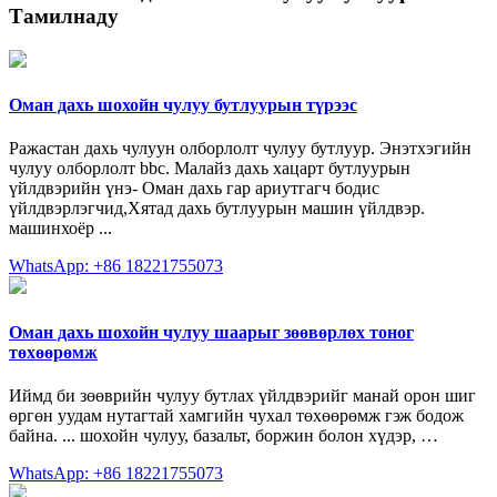
Тамилнаду
Оман дахь шохойн чулуу бутлуурын түрээс
Ражастан дахь чулуун олборлолт чулуу бутлуур. Энэтхэгийн
чулуу олборлолт bbc. Малайз дахь хацарт бутлуурын
үйлдвэрийн үнэ- Оман дахь гар ариутгагч бодис
үйлдвэрлэгчид,Хятад дахь бутлуурын машин үйлдвэр.
машинхоёр ...
WhatsApp: +86 18221755073
Оман дахь шохойн чулуу шаарыг зөөвөрлөх тоног
төхөөрөмж
Иймд би зөөврийн чулуу бутлах үйлдвэрийг манай орон шиг
өргөн уудам нутагтай хамгийн чухал төхөөрөмж гэж бодож
байна. ... шохойн чулуу, базальт, боржин болон хүдэр, …
WhatsApp: +86 18221755073