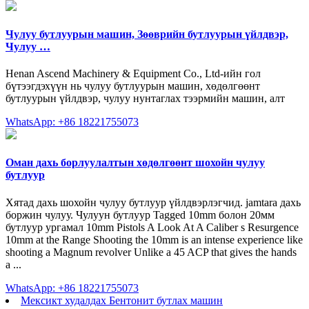
Чулуу бутлуурын машин, Зөөврийн бутлуурын үйлдвэр,
Чулуу …
Henan Ascend Machinery & Equipment Co., Ltd-ийн гол
бүтээгдэхүүн нь чулуу бутлуурын машин, хөдөлгөөнт
бутлуурын үйлдвэр, чулуу нунтаглах тээрмийн машин, алт
WhatsApp: +86 18221755073
Оман дахь борлуулалтын хөдөлгөөнт шохойн чулуу
бутлуур
Хятад дахь шохойн чулуу бутлуур үйлдвэрлэгчид. jamtara дахь
боржин чулуу. Чулуун бутлуур Tagged 10mm болон 20мм
бутлуур ургамал 10mm Pistols A Look At A Caliber s Resurgence
10mm at the Range Shooting the 10mm is an intense experience like
shooting a Magnum revolver Unlike a 45 ACP that gives the hands
a ...
WhatsApp: +86 18221755073
Мексикт худалдах Бентонит бутлах машин