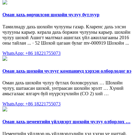
Оман дахь өөрчилсөн шохойн чулуу бутлуур
Тамилнаду дахь шохойн чулууны газар. Кларенс дахь элсэн
чулууны карьер. керала дахь боржин чулууны карьер. шохойн
чулуу шохой Ашигт малтмал ашиглах үйл ажиллагааны 2016
оны тайлан ... · 52 Шохой цагаан булаг mv-000919 Шохойн ...
WhatsApp: +86 18221755073
Оман дахь шохойн чулууг компаниуд хэрхэн олборлодог вэ
Оман дахь шохойн чулуу бутлах боловсруулах … Шохойн
чулуу, шатаасан шохой, унтраасан шохойн эрэлт … Хүний
амьсгалаас ялгарч буй нүүрсхүчлийн (СО 2) хий …
WhatsApp: +86 18221755073
Оман дахь цементийн үйлдвэрт шохойн чулуу олборлох …
Цементийн үйлдвэр нь үйлдвэрлэлийн хэд хэдэн үе шаттай.