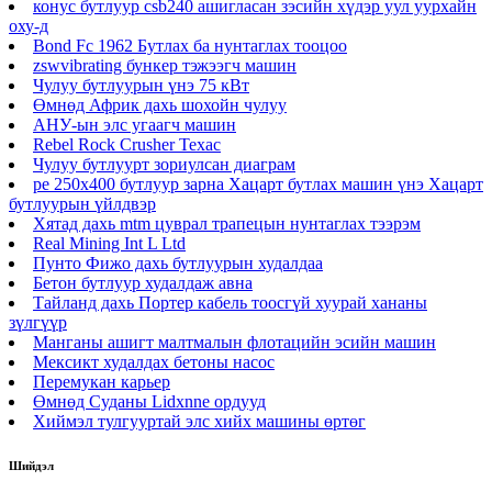
конус бутлуур csb240 ашигласан зэсийн хүдэр уул уурхайн
оху-д
Bond Fc 1962 Бутлах ба нунтаглах тооцоо
zswvibrating бункер тэжээгч машин
Чулуу бутлуурын үнэ 75 кВт
Өмнөд Африк дахь шохойн чулуу
АНУ-ын элс угаагч машин
Rebel Rock Crusher Техас
Чулуу бутлуурт зориулсан диаграм
pe 250x400 бутлуур зарна Хацарт бутлах машин үнэ Хацарт
бутлуурын үйлдвэр
Хятад дахь mtm цуврал трапецын нунтаглах тээрэм
Real Mining Int L Ltd
Пунто Фижо дахь бутлуурын худалдаа
Бетон бутлуур худалдаж авна
Тайланд дахь Портер кабель тоосгүй хуурай хананы
зүлгүүр
Манганы ашигт малтмалын флотацийн эсийн машин
Мексикт худалдах бетоны насос
Перемукан карьер
Өмнөд Суданы Lidxnne ордууд
Хиймэл тулгууртай элс хийх машины өртөг
Шийдэл