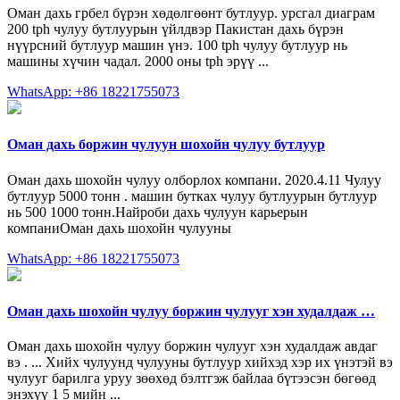
Оман дахь грбел бүрэн хөдөлгөөнт бутлуур. урсгал диаграм
200 tph чулуу бутлуурын үйлдвэр Пакистан дахь бүрэн
нүүрсний бутлуур машин үнэ. 100 tph чулуу бутлуур нь
машины хүчин чадал. 2000 оны tph эрүү ...
WhatsApp: +86 18221755073
Оман дахь боржин чулуун шохойн чулуу бутлуур
Оман дахь шохойн чулуу олборлох компани. 2020.4.11 Чулуу
бутлуур 5000 тонн . машин бутках чулуу бутлуурын бутлуур
нь 500 1000 тонн.Найроби дахь чулуун карьерын
компаниОман дахь шохойн чулууны
WhatsApp: +86 18221755073
Оман дахь шохойн чулуу боржин чулууг хэн худалдаж …
Оман дахь шохойн чулуу боржин чулууг хэн худалдаж авдаг
вэ . ... Хийх чулуунд чулууны бутлуур хийхэд хэр их үнэтэй вэ
чулууг барилга уруу зөөхөд бэлтгэж байлаа бүтээсэн бөгөөд
энэхүү 1 5 мийн ...