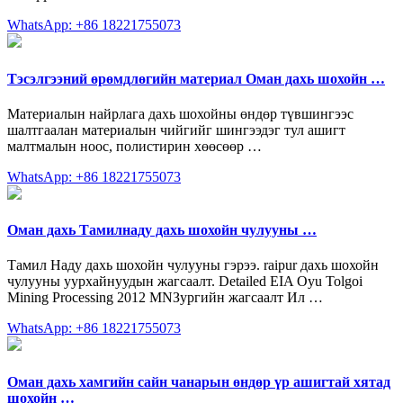
WhatsApp: +86 18221755073
Тэсэлгээний өрөмдлөгийн материал Оман дахь шохойн …
Материалын найрлага дахь шохойны өндөр түвшингээс
шалтгаалан материалын чийгийг шингээдэг тул ашигт
малтмалын ноос, полистирин хөөсөөр …
WhatsApp: +86 18221755073
Оман дахь Тамилнаду дахь шохойн чулууны …
Тамил Наду дахь шохойн чулууны гэрээ. raipur дахь шохойн
чулууны уурхайнуудын жагсаалт. Detailed EIA Oyu Tolgoi
Mining Processing 2012 MNЗургийн жагсаалт Ил …
WhatsApp: +86 18221755073
Оман дахь хамгийн сайн чанарын өндөр үр ашигтай хятад
шохойн …