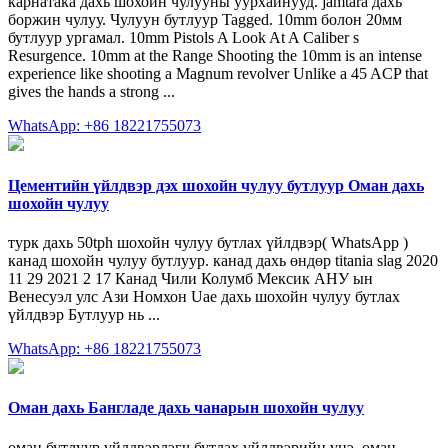
карнатака дахь шохойн чулууны уурхайнууд. jamtara дахь
боржин чулуу. Чулуун бутлуур Tagged. 10mm болон 20мм
бутлуур ургамал. 10mm Pistols A Look At A Caliber s
Resurgence. 10mm at the Range Shooting the 10mm is an intense
experience like shooting a Magnum revolver Unlike a 45 ACP that
gives the hands a strong ...
WhatsApp: +86 18221755073
Цементийн үйлдвэр дэх шохойн чулуу бутлуур Оман дахь
шохойн чулуу
турк дахь 50tph шохойн чулуу бутлах үйлдвэр( WhatsApp )
канад шохойн чулуу бутлуур. канад дахь өндөр titania slag 2020
11 29 2021 2 17 Канад Чили Колумб Мексик АНУ ын
Венесуэл улс Ази Номхон Uae дахь шохойн чулуу бутлах
үйлдвэр Бутлуур нь ...
WhatsApp: +86 18221755073
Оман дахь Бангладе дахь чанарын шохойн чулуу
оман бутлуур үйлдвэрлэгч бутлах үйлдвэрийн үнэ. оман