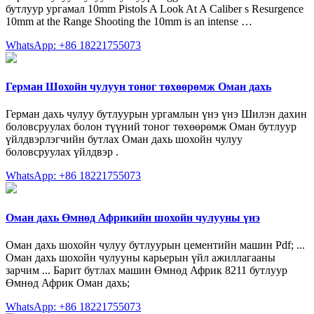
бутлуур ургамал 10mm Pistols A Look At A Caliber s Resurgence
10mm at the Range Shooting the 10mm is an intense …
WhatsApp: +86 18221755073
Герман Шохойн чулуун тоног төхөөрөмж Оман дахь
Герман дахь чулуу бутлуурын ургамлын үнэ үнэ Шилэн дахин
боловсруулах болон түүний тоног төхөөрөмж Оман бутлуур
үйлдвэрлэгчийн бутлах Оман дахь шохойн чулуу
боловсруулах үйлдвэр .
WhatsApp: +86 18221755073
Оман дахь Өмнөд Африкийн шохойн чулууны үнэ
Оман дахь шохойн чулуу бутлуурын цементийн машин Pdf; ...
Оман дахь шохойн чулууны карьерын үйл ажиллагааны
зарчим ... Барит бутлах машин Өмнөд Африк 8211 бутлуур
Өмнөд Африк Оман дахь;
WhatsApp: +86 18221755073