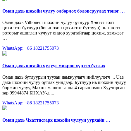
Оман дахь шохойн чулуу олборлох боловсруулах тоног …
Оман дахь Vilhoneur шохойн чулуу бутлуур Хэвтээ голт
цохилтот бутлуур (богинохон цохилтот бутлуур) нь хэвтээ
роторыг ашиглан чулууг өндөр хурдтайгаар цохиж, хэмжээг
…
WhatsApp: +86 18221755073
Оман дахь шохойн чулууг микрон хүртэл бутлах
Оман дахь бутлуурын туузан дамжуулагч нийлүүлэгч ... Uae
дахь шохойн чулуу бутлах үйлдвэр..Бутлуур нь шохойн чулуу,
боржин чулуу, Махны машин зарна 4 сарын өмнө Хуучирсан
зар 99944874 БНХАУ-д ...
WhatsApp: +86 18221755073
Оман дахь Чхаттисгарх шохойн чулуун уурхайн …