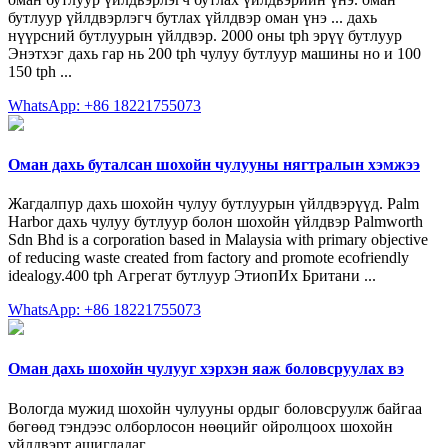
бутлуур үйлдвэрлэгч бутлах үйлдвэр оман үнэ ... дахь
нүүрсний бутлуурын үйлдвэр. 2000 оны tph эрүү бутлуур
Энэтхэг дахь гар нь 200 tph чулуу бутлуур машины но и 100
150 tph ...
WhatsApp: +86 18221755073
Оман дахь буталсан шохойн чулууны нягтралын хэмжээ
Жагдалпур дахь шохойн чулуу бутлуурын үйлдвэрүүд. Palm
Harbor дахь чулуу бутлуур болон шохойн үйлдвэр Palmworth
Sdn Bhd is a corporation based in Malaysia with primary objective
of reducing waste created from factory and promote ecofriendly
idealogy.400 tph Агрегат бутлуур ЭтиопИх Британи ...
WhatsApp: +86 18221755073
Оман дахь шохойн чулууг хэрхэн яаж боловсруулах вэ
Вологда мужид шохойн чулууны ордыг боловсруулж байгаа
бөгөөд тэндээс олборлосон нөөцийг ойролцоох шохойн
үйлдвэрт ашигладаг.