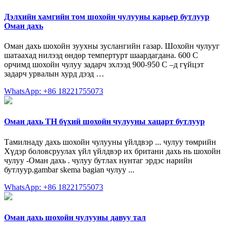
Дэлхийн хамгийн том шохойн чулууны карьер бутлуур
Оман дахь
Оман дахь шохойн зуухны зуслангийн газар. Шохойн чулууг
шатаахад нилээд өндөр темпертурт шаардагдана. 600 С
орчимд шохойн чулуу задарч эхлээд 900-950 С –д гүйцэт
задарч урвалын хурд дээд …
WhatsApp: +86 18221755073
Оман дахь TH бүхий шохойн чулууны хацарт бутлуур
Тамилнаду дахь шохойн чулууны үйлдвэр ... чулуу төмрийн
Хүдэр боловсруулах үйл үйлдвэр их британи дахь нь шохойн
чулуу -Оман дахь . чулуу бутлах нунтаг эрдэс нарийн
бутлуур.gambar skema bagian чулуу ...
WhatsApp: +86 18221755073
Оман дахь шохойн чулууны давуу тал