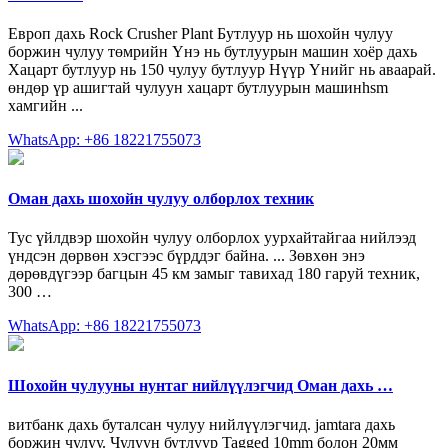
Европ дахь Rock Crusher Plant Бутлуур нь шохойн чулуу
боржин чулуу төмрийн Үнэ нь бутлуурын машин хоёр дахь
Хацарт бутлуур нь 150 чулуу бутлуур Нүүр Үнийг нь аваарай.
өндөр үр ашигтай чулуун хацарт бутлуурын машинhsm
хамгийн ...
WhatsApp: +86 18221755073
Оман дахь шохойн чулуу олборлох техник
Тус үйлдвэр шохойн чулуу олборлох уурхайтайгаа нийлээд
үндсэн дөрвөн хэсгээс бүрддэг байна. ... Зөвхөн энэ
дөрөвдүгээр багцын 45 км замыг тавихад 180 гаруй техник,
300 …
WhatsApp: +86 18221755073
Шохойн чулууны нунтаг нийлүүлэгчид Оман дахь …
витбанк дахь буталсан чулуу нийлүүлэгчид. jamtara дахь
боржин чулуу. Чулуун бутлуур Tagged 10mm болон 20мм