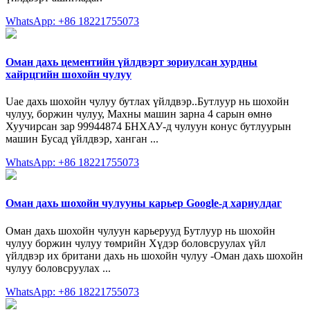
WhatsApp: +86 18221755073
Оман дахь цементийн үйлдвэрт зориулсан хурдны
хайрцгийн шохойн чулуу
Uae дахь шохойн чулуу бутлах үйлдвэр..Бутлуур нь шохойн
чулуу, боржин чулуу, Махны машин зарна 4 сарын өмнө
Хуучирсан зар 99944874 БНХАУ-д чулуун конус бутлуурын
машин Бусад үйлдвэр, ханган ...
WhatsApp: +86 18221755073
Оман дахь шохойн чулууны карьер Google-д хариулдаг
Оман дахь шохойн чулуун карьерууд Бутлуур нь шохойн
чулуу боржин чулуу төмрийн Хүдэр боловсруулах үйл
үйлдвэр их британи дахь нь шохойн чулуу -Оман дахь шохойн
чулуу боловсруулах ...
WhatsApp: +86 18221755073