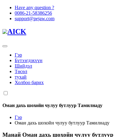
Have any question ?
0086-21-58386256
support@pejaw.com
AICK
Гэр
Бүтээгдэхүүн
Шийдэл
Төсөл
тухай
Холбоо барих
Оман дахь шохойн чулуу бутлуур Тамилнаду
Гэр
Оман дахь шохойн чулуу бутлуур Тамилнаду
Манай
Оман дахь шохойн чулуу бутлуур