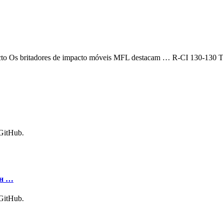
cto Os britadores de impacto móveis MFL destacam … R-CI 130-130 
 GitHub.
ын …
 GitHub.