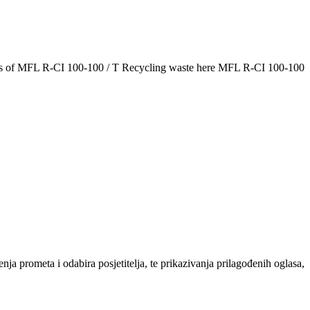
sories of MFL R-CI 100-100 / T Recycling waste here MFL R-CI 100-100
 prometa i odabira posjetitelja, te prikazivanja prilagođenih oglasa,