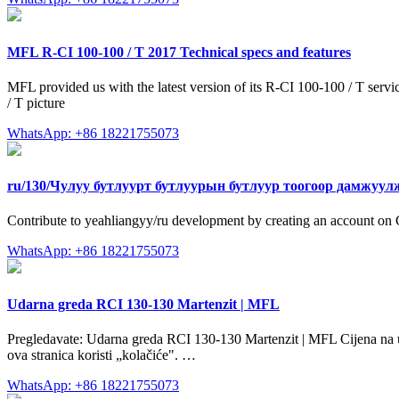
MFL R-CI 100-100 / T 2017 Technical specs and features
MFL provided us with the latest version of its R-CI 100-100 / T ser
/ T picture
WhatsApp: +86 18221755073
ru/130/Чулуу бутлуурт бутлуурын бутлуур тоогоор дамжуу
Contribute to yeahliangyy/ru development by creating an account on
WhatsApp: +86 18221755073
Udarna greda RCI 130-130 Martenzit | MFL
Pregledavate: Udarna greda RCI 130-130 Martenzit | MFL Cijena na upi
ova stranica koristi „kolačiće". …
WhatsApp: +86 18221755073