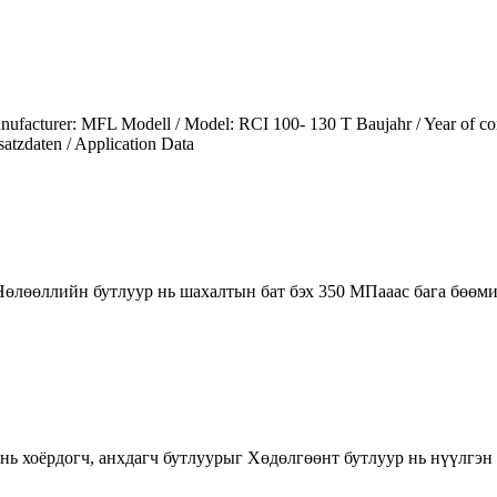
facturer: MFL Modell / Model: RCI 100- 130 T Baujahr / Year of const
atzdaten / Application Data
лөөллийн бутлуур нь шахалтын бат бэх 350 МПааас бага бөөмийн
 нь хоёрдогч, анхдагч бутлуурыг Хөдөлгөөнт бутлуур нь нүүлгэ