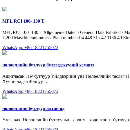
MFL RCI 100- 130 T
MFL RCI 100- 130 T Allgemeine Daten / General Data Fabrikat / Manu
7.200 Maschinennummer / Plant number: 04 448 31 / 42 1136 49 Eins
WhatsApp: +86 18221755073
нөлөөллийн бутлуур бүтээгдэхүүний хэмжээ
Ашигласан Jaw бутлуур Үйлдвэрийн үнэ Нөлөөллийн таслагч Нө
Хүчин чадал 40ш уут ...
WhatsApp: +86 18221755073
нөлөөллийн бутлуур алтан од
Үнэ авах; Нөлөөллийн бутлуурын зарчим . хөдөлгөөнт бутлуур
WhatsApp: +86 18221755073