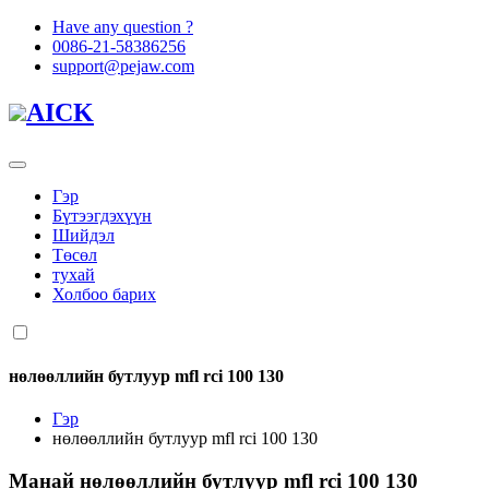
Have any question ?
0086-21-58386256
support@pejaw.com
AICK
Гэр
Бүтээгдэхүүн
Шийдэл
Төсөл
тухай
Холбоо барих
нөлөөллийн бутлуур mfl rci 100 130
Гэр
нөлөөллийн бутлуур mfl rci 100 130
Манай
нөлөөллийн бутлуур mfl rci 100 130