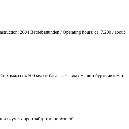
ruction: 2004 Betriebsstunden / Operating hours: ca. 7.200 / about
 хэмжээ нь 500 ммээс бага . ... Савлах машин бүрэн автомат
н шилжүүлэх орон зайд том ширхэгтэй …