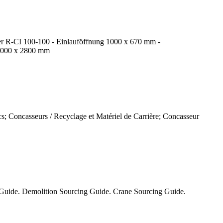
er R-CI 100-100 - Einlauföffnung 1000 x 670 mm -
 1000 x 2800 mm
ics; Concasseurs / Recyclage et Matériel de Carrière; Concasseur
 Guide. Demolition Sourcing Guide. Crane Sourcing Guide.