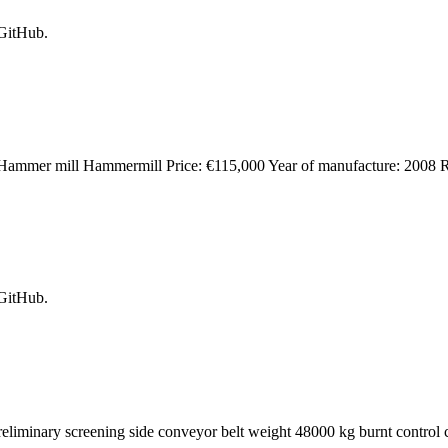
 GitHub.
Hammer mill Hammermill Price: €115,000 Year of manufacture: 2008 
 GitHub.
minary screening side conveyor belt weight 48000 kg burnt control ca