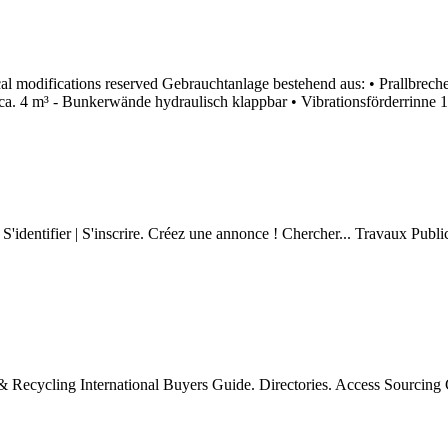
 modifications reserved Gebrauchtanlage bestehend aus: • Prallbrech
. 4 m³ - Bunkerwände hydraulisch klappbar • Vibrationsförderrinne
'identifier | S'inscrire. Créez une annonce ! Chercher... Travaux Publ
& Recycling International Buyers Guide. Directories. Access Sourcing