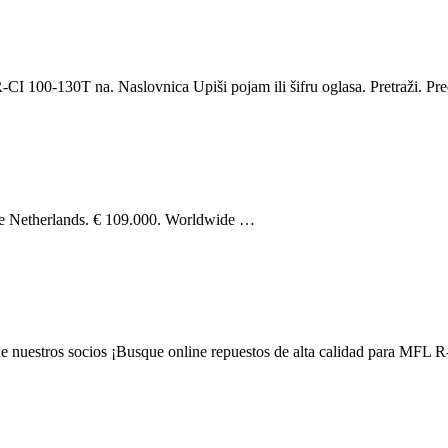
 100-130T na. Naslovnica Upiši pojam ili šifru oglasa. Pretraži. Pre
he Netherlands. € 109.000. Worldwide …
 nuestros socios ¡Busque online repuestos de alta calidad para MFL R-