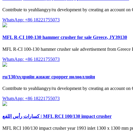
Contribute to yeahliangyy/ru development by creating an account on
WhatsApp: +86 18221755073
MFL R-CI 100-130 hammer crusher for sale Greece, JY39130
MFL R-CI 100-130 hammer crusher sale advertisement from Greece 
WhatsApp: +86 18221755073
ru/130/хүдрийн жижиг cpopper нөлөөллийн
Contribute to yeahliangyy/ru development by creating an account on
WhatsApp: +86 18221755073
كسارات رأس اللفع | MFL RCI 100/130 impact crusher
MFL RCI 100/130 impact crusher year 1993 inlet 1300 x 1300 mm preli