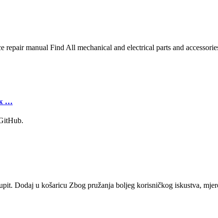
vice repair manual Find All mechanical and electrical parts and acces
лж …
 GitHub.
t. Dodaj u košaricu Zbog pružanja boljeg korisničkog iskustva, mjerenja