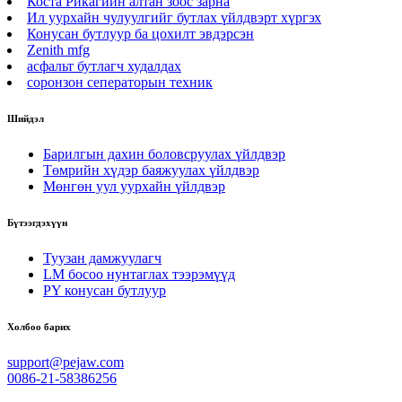
Коста Рикагийн алтан зоос зарна
Ил уурхайн чулуулгийг бутлах үйлдвэрт хүргэх
Конусан бутлуур ба цохилт эвдэрсэн
Zenith mfg
асфальт бутлагч худалдах
соронзон сеператорын техник
Шийдэл
Барилгын дахин боловсруулах үйлдвэр
Төмрийн хүдэр баяжуулах үйлдвэр
Мөнгөн уул уурхайн үйлдвэр
Бүтээгдэхүүн
Туузан дамжуулагч
LM босоо нунтаглах тээрэмүүд
PY конусан бутлуур
Холбоо барих
support@pejaw.com
0086-21-58386256