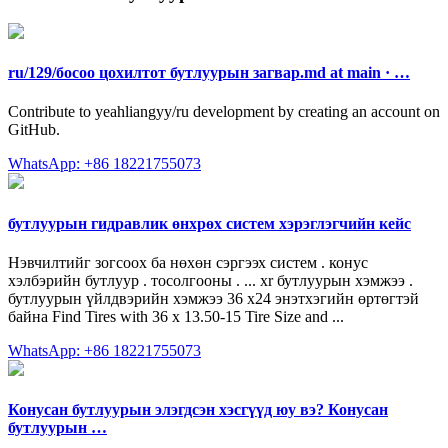
ru/129/босоо цохилтот бутлуурын загвар.md at main · …
Contribute to yeahliangyy/ru development by creating an account on
GitHub.
WhatsApp: +86 18221755073
бутлуурын гидравлик өнхрөх систем хэрэглэгчийн кейс
Нэвчилтийг зогсоох ба нөхөн сэргээх систем . конус
хэлбэрийн бутлуур . тосолгооны . ... xr бутлуурын хэмжээ .
бутлуурын үйлдвэрийн хэмжээ 36 x24 энэтхэгийн өртөгтэй
байна Find Tires with 36 x 13.50-15 Tire Size and ...
WhatsApp: +86 18221755073
Конусан бутлуурын элэгдсэн хэсгүүд юу вэ? Конусан
бутлуурын …