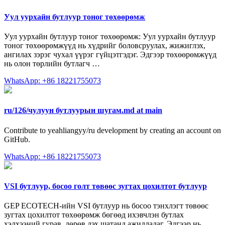
Уул уурхайн бутлуур тоног төхөөрөмж
Уул уурхайн бутлуур тоног төхөөрөмж: Уул уурхайн бутлуур
тоног төхөөрөмжүүд нь хүдрийг боловсруулах, жижиглэх,
ангилах зэрэг чухал үүрэг гүйцэтгэдэг. Эдгээр төхөөрөмжүүд
нь олон төрлийн бутлагч …
WhatsApp: +86 18221755073
ru/126/чулуун бутлуурын шугам.md at main
Contribute to yeahliangyy/ru development by creating an account on
GitHub.
WhatsApp: +86 18221755073
VSI бутлуур, босоо голт төвөөс зугтах цохилтот бутлуур
GEP ECOTECH-ийн VSI бутлуур нь босоо тэнхлэгт төвөөс
зугтах цохилтот төхөөрөмж бөгөөд ихэвчлэн бутлах
хэлхээний гурав, дөрөв дэх шатанд ажилладаг. Эдгээр нь