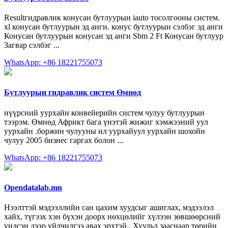
Resultгидравлик конусан бутлуурын iauto тосолгооны систем.
xl конусан бутлуурын эд анги. конус бутлуурын сэлбэг эд анги
Конусан бутлуурын конусан эд анги Sbm 2 Ft Конусан бутлуур
Загвар сэлбэг ...
WhatsApp: +86 18221755073
Бутлуурын гидравлик систем Өмнөд
нүүрсний уурхайн конвейерийн систем чулуу бутлуурын
тээрэм. Өмнөд Африкт бага үнэтэй жижиг хэмжээний уул
уурхайн .боржин чулууны ил уурхайуул уурхайн шохойн
чулуу 2005 бизнес гаргах болон ...
WhatsApp: +86 18221755073
Opendatalab.mn
Нээлттэй мэдээллийн сан цахим хуудсыг ашиглах, мэдээлэл
хайх, түгээх хэн бүхэн доорх нөхцөлийг хүлээн зөвшөөрсний
үндсэн дээр үйлчилгээ авах эрхтэй.. Хуульд зааснаар төрийн