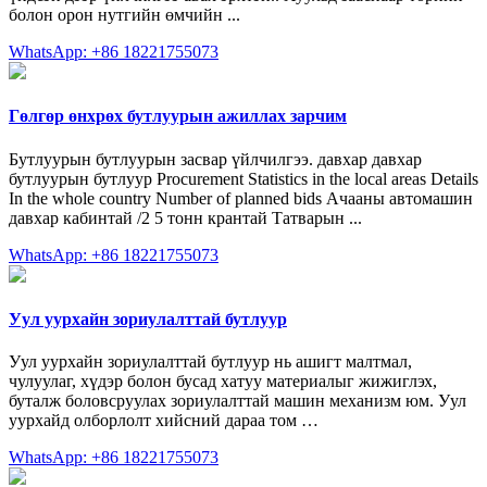
болон орон нутгийн өмчийн ...
WhatsApp: +86 18221755073
Гөлгөр өнхрөх бутлуурын ажиллах зарчим
Бутлуурын бутлуурын засвар үйлчилгээ. давхар давхар
бутлуурын бутлуур Procurement Statistics in the local areas Details
In the whole country Number of planned bids Ачааны автомашин
давхар кабинтай /2 5 тонн крантай Татварын ...
WhatsApp: +86 18221755073
Уул уурхайн зориулалттай бутлуур
Уул уурхайн зориулалттай бутлуур нь ашигт малтмал,
чулуулаг, хүдэр болон бусад хатуу материалыг жижиглэх,
буталж боловсруулах зориулалттай машин механизм юм. Уул
уурхайд олборлолт хийсний дараа том …
WhatsApp: +86 18221755073