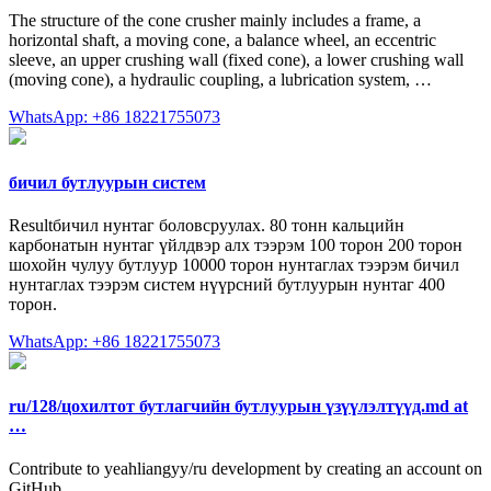
The structure of the cone crusher mainly includes a frame, a
horizontal shaft, a moving cone, a balance wheel, an eccentric
sleeve, an upper crushing wall (fixed cone), a lower crushing wall
(moving cone), a hydraulic coupling, a lubrication system, …
WhatsApp: +86 18221755073
бичил бутлуурын систем
Resultбичил нунтаг боловсруулах. 80 тонн кальцийн
карбонатын нунтаг үйлдвэр алх тээрэм 100 торон 200 торон
шохойн чулуу бутлуур 10000 торон нунтаглах тээрэм бичил
нунтаглах тээрэм систем нүүрсний бутлуурын нунтаг 400
торон.
WhatsApp: +86 18221755073
ru/128/цохилтот бутлагчийн бутлуурын үзүүлэлтүүд.md at
…
Contribute to yeahliangyy/ru development by creating an account on
GitHub.