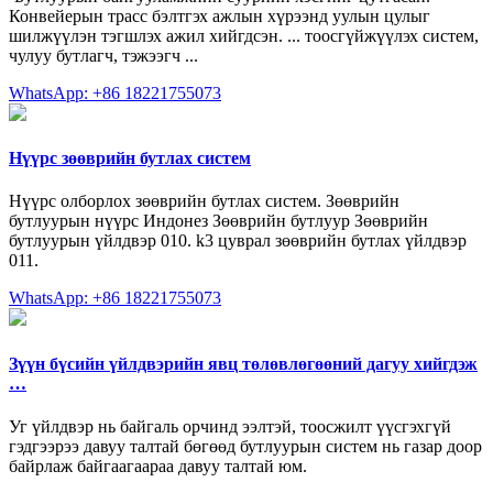
Конвейерын трасс бэлтгэх ажлын хүрээнд уулын цулыг
шилжүүлэн тэгшлэх ажил хийгдсэн. ... тоосгүйжүүлэх систем,
чулуу бутлагч, тэжээгч ...
WhatsApp: +86 18221755073
Нүүрс зөөврийн бутлах систем
Нүүрс олборлох зөөврийн бутлах систем. Зөөврийн
бутлуурын нүүрс Индонез Зөөврийн бутлуур Зөөврийн
бутлуурын үйлдвэр 010. k3 цуврал зөөврийн бутлах үйлдвэр
011.
WhatsApp: +86 18221755073
Зүүн бүсийн үйлдвэрийн явц төлөвлөгөөний дагуу хийгдэж
…
Уг үйлдвэр нь байгаль орчинд ээлтэй, тоосжилт үүсгэхгүй
гэдгээрээ давуу талтай бөгөөд бутлуурын систем нь газар доор
байрлаж байгаагаараа давуу талтай юм.