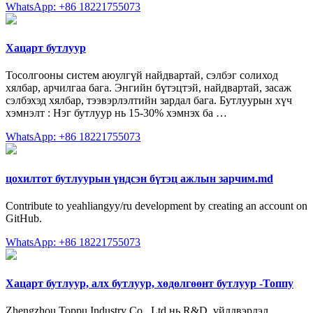
WhatsApp: +86 18221755073
Хацарт бутлуур
Тосолгооны систем аюулгүй найдвартай, сэлбэг солиход
хялбар, арчилгаа бага. Энгийн бүтэцтэй, найдвартай, засаж
сэлбэхэд хялбар, тээвэрлэлтийн зардал бага. Бутлуурын хүч
хэмнэлт : Нэг бутлуур нь 15-30% хэмнэх ба …
WhatsApp: +86 18221755073
цохилтот бутлуурын үндсэн бүтэц ажлын зарчим.md
Contribute to yeahliangyy/ru development by creating an account on
GitHub.
WhatsApp: +86 18221755073
Хацарт бутлуур, алх бутлуур, хөдөлгөөнт бутлуур -Топпу
Zhengzhou Toppu Industry Co., Ltd нь R&D, үйлдвэрлэл,