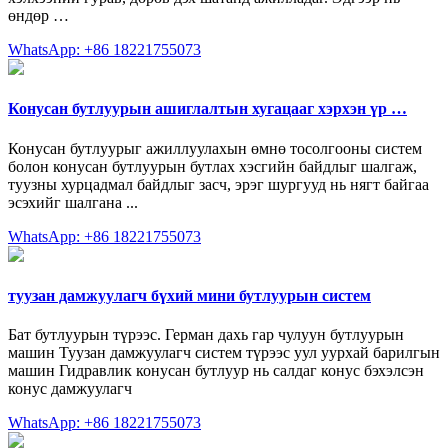
өндөр …
WhatsApp: +86 18221755073
Конусан бутлуурын ашиглалтын хугацааг хэрхэн үр …
Конусан бутлуурыг ажиллуулахын өмнө тосолгооны систем
болон конусан бутлуурын бутлах хэсгийн байдлыг шалгаж,
туузны хурцадмал байдлыг засч, эрэг шургууд нь нягт байгаа
эсэхийг шалгана ...
WhatsApp: +86 18221755073
туузан дамжуулагч бүхий мини бутлуурын систем
Бат бутлуурын түрээс. Герман дахь гар чулуун бутлуурын
машин Туузан дамжуулагч систем түрээс уул уурхай барилгын
машин Гидравлик конусан бутлуур нь салдаг конус бэхэлсэн
конус дамжуулагч
WhatsApp: +86 18221755073