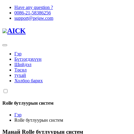
Have any question ?
0086-21-58386256
support@pejaw.com
AICK
Гэр
Бүтээгдэхүүн
Шийдэл
Төсөл
тухай
Холбоо барих
Rolle бутлуурын систем
Гэр
Rolle бутлуурын систем
Манай
Rolle бутлуурын систем