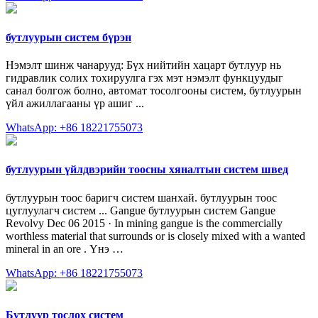
бутлуурын систем бүрэн
Нэмэлт шинж чанарууд: Бүх нийтийн хацарт бутлуур нь
гидравлик солих тохируулга гэх мэт нэмэлт функцуудыг
санал болгож болно, автомат тосолгооны систем, бутлуурын
үйл ажиллагааны үр ашиг ...
WhatsApp: +86 18221755073
бутлуурын үйлдвэрийн тоосны хяналтын систем швед
бутлуурын тоос баригч систем шанхай. бутлуурын тоос
цуглуулагч систем ... Gangue бутлуурын систем Gangue
Revolvy Dec 06 2015 · In mining gangue is the commercially
worthless material that surrounds or is closely mixed with a wanted
mineral in an ore . Үнэ …
WhatsApp: +86 18221755073
Бутлуур тослох систем