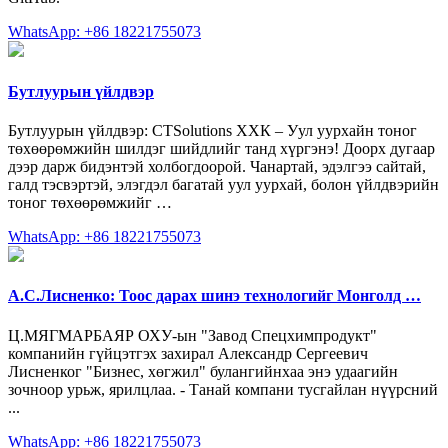
WhatsApp: +86 18221755073
Бутлуурын үйлдвэр
Бутлуурын үйлдвэр: CTSolutions ХХК – Уул уурхайн тоног
төхөөрөмжийн шилдэг шийдлийг танд хүргэнэ! Доорх дугаар
дээр дарж бидэнтэй холбогдоорой. Чанартай, эдэлгээ сайтай,
галд тэсвэртэй, элэгдэл багатай уул уурхай, болон үйлдвэрийн
тоног төхөөрөмжийг …
WhatsApp: +86 18221755073
А.С.Лисненко: Тоос дарах шинэ технологийг Монголд …
Ц.МЯГМАРБАЯР ОХУ-ын "Завод Спецхим­продукт"
компанийн гүйцэтгэх захирал Александр Сергеевич
Лисненког "Бизнес, хөгжил" булангийнхаа энэ удаагийн
зочноор урьж, ярилцлаа. - Танай компани тусгайлан нүүрсний
...
WhatsApp: +86 18221755073