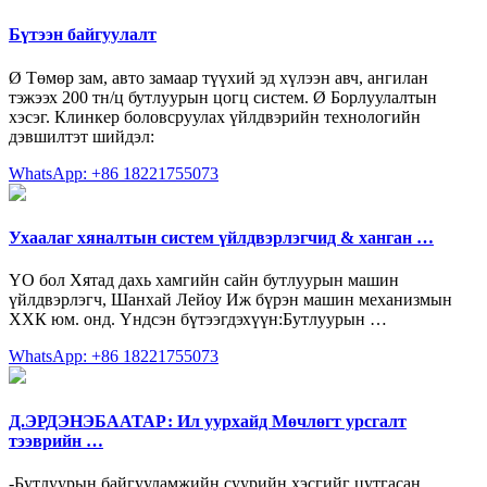
Бүтээн байгуулалт
Ø Төмөр зам, авто замаар түүхий эд хүлээн авч, ангилан
тэжээх 200 тн/ц бутлуурын цогц систем. Ø Борлуулалтын
хэсэг. Клинкер боловсруулах үйлдвэрийн технологийн
дэвшилтэт шийдэл:
WhatsApp: +86 18221755073
Ухаалаг хяналтын систем үйлдвэрлэгчид & ханган …
YO бол Хятад дахь хамгийн сайн бутлуурын машин
үйлдвэрлэгч, Шанхай Лейоу Иж бүрэн машин механизмын
ХХК юм. онд. Үндсэн бүтээгдэхүүн:Бутлуурын …
WhatsApp: +86 18221755073
Д.ЭРДЭНЭБААТАР: Ил уурхайд Мөчлөгт урсгалт
тээврийн …
-Бутлуурын байгууламжийн суурийн хэсгийг цутгасан.