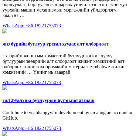
борлуулалт, борлуулалтын дараах үйлчилгээг нэгтгэсэн уул
уурхайн машин механизмын мэргэжлийн үйлдвэрлэгч
юм.Энэ …
WhatsApp: +86 18221755073
янз бүрийн бутлуур урсгал хуудас алт олборлолт
· хээрийн жонш мм хэмжээтэй бутлуур жижиг чулуу
бутлуурын зөөврийн алт олборлолт жижиг хэмжээний алт
олборлох тоног төхөөрөмжийн материал. zimbabwe жижиг
хэмжээний … Үнийг нь аваарай
WhatsApp: +86 18221755073
ru/129/алхны бутлуурын бүтэц.md at main
Contribute to yeahliangyy/ru development by creating an account on
GitHub.
WhatsApp: +86 18221755073