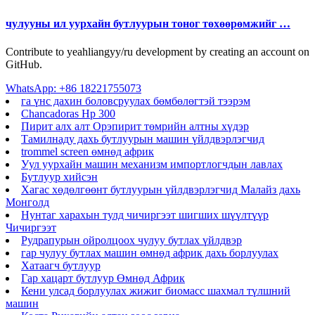
чулууны ил уурхайн бутлуурын тоног төхөөрөмжийг …
Contribute to yeahliangyy/ru development by creating an account on
GitHub.
WhatsApp: +86 18221755073
га үнс дахин боловсруулах бөмбөлөгтэй тээрэм
Chancadoras Hp 300
Пирит алх алт Орэпирит төмрийн алтны хүдэр
Тамилнаду дахь бутлуурын машин үйлдвэрлэгчид
trommel screen өмнөд африк
Уул уурхайн машин механизм импортлогчдын лавлах
Бутлуур хийсэн
Хагас хөдөлгөөнт бутлуурын үйлдвэрлэгчид Малайз дахь
Монголд
Нунтаг харахын тулд чичиргээт шигших шүүлтүүр
Чичиргээт
Рудрапурын ойролцоох чулуу бутлах үйлдвэр
гар чулуу бутлах машин өмнөд африк дахь борлуулах
Хатаагч бутлуур
Гар хацарт бутлуур Өмнөд Африк
Кени улсад борлуулах жижиг биомасс шахмал түлшний
машин