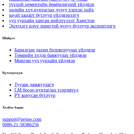
түүхий цементийн бөмбөлөгний үйлдвэр
хөлийн хүч нунтаглах чулуу хэрхэн хийх
sayaji хацарт бутлуур үйлдвэрлэгч
уул уурхайн ханган нийлүүлэлт Хьюстон
Энэтхэгт илүү зоригтой чулуу бутлуур экспортлогч
Шийдэл
Барилгын дахин боловсруулах үйлдвэр
Төмрийн хүдэр баяжуулах үйлдвэр
Мөнгөн уул уурхайн үйлдвэр
Бүтээгдэхүүн
Туузан дамжуулагч
LM босоо нунтаглах тээрэмүүд
PY конусан бутлуур
Холбоо барих
support@pejaw.com
0086-21-58386256