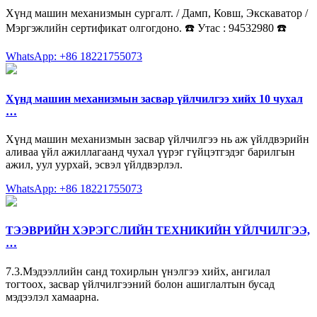
Хүнд машин механизмын сургалт. / Дамп, Ковш, Экскаватор /
Мэргэжлийн сертификат олгогдоно. ☎️ Утас : 94532980 ☎️
WhatsApp: +86 18221755073
Хүнд машин механизмын засвар үйлчилгээ хийх 10 чухал
…
Хүнд машин механизмын засвар үйлчилгээ нь аж үйлдвэрийн
аливаа үйл ажиллагаанд чухал үүрэг гүйцэтгэдэг барилгын
ажил, уул уурхай, эсвэл үйлдвэрлэл.
WhatsApp: +86 18221755073
ТЭЭВРИЙН ХЭРЭГСЛИЙН ТЕХНИКИЙН ҮЙЛЧИЛГЭЭ,
…
7.3.Мэдээллийн санд тохирлын үнэлгээ хийх, ангилал
тогтоох, засвар үйлчилгээний болон ашиглалтын бусад
мэдээлэл хамаарна.