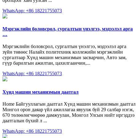
оролцоог хангуулсан ...
WhatsApp: +86 18221755073
Мэргэжлийн боловсрол, сургалтын үнэлгээ, мэдээлэл арга
…
Мэргэжлийн боловсрол, сургалтын үнэлгээ, мэдээлэл арга
зүйн төвөөс Налайх политехник коллежийн мэргэжлийн
сургалтаар Хүнд машин механизмын засварчин, Авто зам,
гүүр барилгын ажилтан, цахилгаанчин,...
WhatsApp: +86 18221755073
Хүнд машин механизмын даатгал
Home Байгууллагын даатгал Хүнд машин механизмын даатгал
Монгол орон даяар үйл ажиллагаа явуулж буй 29 салбар нэгж,
670 төлөөлөгчөөрөө дамжуулан, Монгол Улсын нийт иргэддээ
даатгалын бүхий л ...
WhatsApp: +86 18221755073