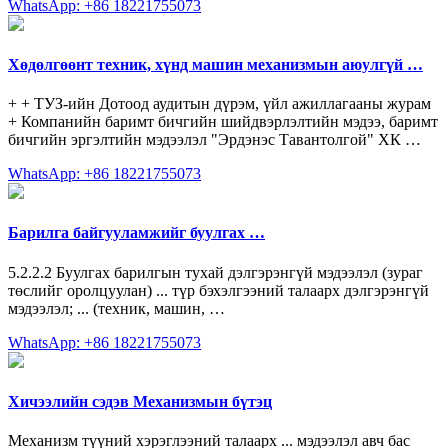
WhatsApp: +86 18221755073
Хөдөлгөөнт техник, хүнд машин механизмын аюулгүй …
+ + ТУЗ-ийн Дотоод аудитын дүрэм, үйл ажиллагааны журам
+ Компанийн баримт бичгийн шийдвэрлэлтийн мэдээ, баримт
бичгийн эргэлтийн мэдээлэл "Эрдэнэс Тавантолгой" ХК …
WhatsApp: +86 18221755073
Барилга байгууламжийг буулгах …
5.2.2.2 Буулгах барилгын тухай дэлгэрэнгүй мэдээлэл (зураг
төслийг оролцуулан) ... түр бэхэлгээний талаарх дэлгэрэнгүй
мэдээлэл; ... (техник, машин, …
WhatsApp: +86 18221755073
Хичээлийн сэдэв Механизмын бүтэц
Механизм түүний хэрэглээний талаарх ... мэдээлэл авч бас