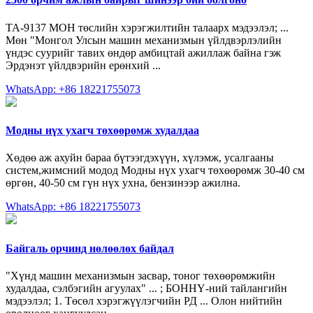
ТА-9137 МОН төслийн хэрэгжилтийн талаарх мэдээлэл; ...
Мөн "Монгол Улсын машин механизмын үйлдвэрлэлийн
үндэс суурийг тавих өндөр амбицтай ажиллаж байна гэж
Эрдэнэт үйлдвэрийн ерөнхий ...
WhatsApp: +86 18221755073
Модны нүх ухагч төхөөрөмж худалдаа
Хөдөө аж ахуйн бараа бүтээгдэхүүн, хүлэмж, усалгааны
систем,жимсний модод Модны нүх ухагч төхөөрөмж 30-40 см
өргөн, 40-50 см гүн нүх ухна, бензинээр ажилна.
WhatsApp: +86 18221755073
Байгаль орчинд нөлөөлөх байдал
"Хүнд машин механизмын засвар, тоног төхөөрөмжийн
худалдаа, сэлбэгийн агуулах" ... ; БОННҮ-ний тайлангийн
мэдээлэл; 1. Төсөл хэрэгжүүлэгчийн РД ... Олон нийтийн