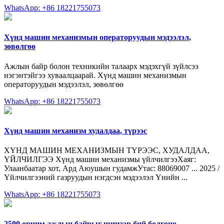
WhatsApp: +86 18221755073
Хүнд машин механизмын операторуудын мэдээлэл,
зөвөлгөө
Ажлын байр болон техникийн талаарх мэдэхгүй зүйлсээ
нэгэнтэйгээ хуваалцаарай. Хүнд машин механизмын
операторуудын мэдээлэл, зөвөлгөө
WhatsApp: +86 18221755073
Хүнд машин механизм худалдаа, түрээс
ХҮНД МАШИН МЕХАНИЗМЫН ТҮРЭЭС, ХУДАЛДАА,
ҮЙЛЧИЛГЭЭ Хүнд машин механизмы үйлчилгээХаяг:
Улаанбаатар хот, Ард Аюушын гудамжУтас: 88069007 ... 2025 /
Үйлчилгээний газруудын нэгдсэн мэдээлэл Үнийн ...
WhatsApp: +86 18221755073
2500 орчим ажлын байрыг шинээр бий болгоно