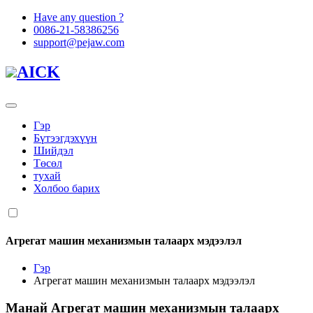
Have any question ?
0086-21-58386256
support@pejaw.com
AICK
Гэр
Бүтээгдэхүүн
Шийдэл
Төсөл
тухай
Холбоо барих
Агрегат машин механизмын талаарх мэдээлэл
Гэр
Агрегат машин механизмын талаарх мэдээлэл
Манай
Агрегат машин механизмын талаарх