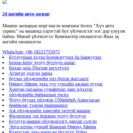
24 цагийн авто засвар
Машин засварын мэргэшсэн компани болох "Хүч авто
сервис" нь машинд хэрэгтэй бүх үйлчилгээг нэг дор үзүүлж
байна. Манай үйлчилгээ: Компьютер оношилгоо Явах эд
ангийн оношилгоо
WhatsApp: +86 18221755073
Бутлуураар хүдэр боловсруулах ба баяжуулах
broons kirpy чулуу бутлуур samac
Бихар дахь Discrate шүүлтүүр
Агрегат дэлгэц зарна
бутлах үйлдвэрийн үнэ бүрэн жагсаалт
Өмнөд Африк дахь уул уурхайн ажлын хуудас
Хөнгөн цагааны сульфатын давс идээлэх
үйлдвэрийн байршлын төсөл
Чулуу бутлах үйлдвэр 150tphètph Ашигласан
бөмбөлөг тээрэм maintanance
Аж үйлдвэрийн хамгийн үнэтэй машин
Филиппин дэх боржин чулуу бутлуур
Бутлуур машин үйлдвэрлэгч давхар сэлгэн
Эрго алтны уурхай Бракпан Өмнөд Африк
Казахстан дахь конусан бутлуур Voltas