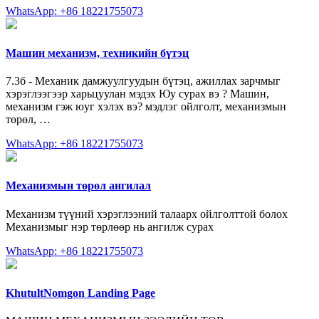
WhatsApp: +86 18221755073
Машин механизм, техникийн бүтэц
7.3б - Механик дамжуулгуудын бүтэц, ажиллах зарчмыг
хэрэглээгээр харьцуулан мэдэх Юу сурах вэ ? Машин,
механизм гэж юуг хэлэх вэ? мэдлэг ойлголт, механизмын
төрөл, …
WhatsApp: +86 18221755073
Механизмын төрөл ангилал
Механизм түүний хэрэглээний талаарх ойлголттой болох
Механизмыг нэр төрлөөр нь ангилж сурах
WhatsApp: +86 18221755073
KhutultNomgon Landing Page