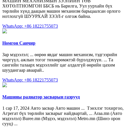
МАШИН МЕХАНИЗМЫН ЗЭЭЛИЙН ТӨВ
ХӨТӨЛТНОМГОН ББСБ нь Барилга, Уул уурхайн бүх
төрлийн хүнд даацын машин механизм барьцаалсан орлого
нотлохгүй ШУУРХАЙ ЗЭЭЛ-г олгож байна.
WhatsApp: +86 18221755073
Номгон Санчир
Зар мэдээлэл; ... өөрөө явдаг машин механизм, тэдгээрийн
чиргүүл, ажлын тогог төхөөрөмжтэй бүрэлдэхүүн. ... Та
сангийн талаарх мэдээллийг цаг алдалгүй өөрийн цахим
шуудангаар аваарай..
WhatsApp: +86 18221755073
Машины радиатор засварын газрууд
1 сар 17, 2024 Авто засвар Авто машин ... ️ Тэнхлэг тохиргоо,
Агрегат бүх төрлийн засварыг найдвартай, ... Araa.mn (Авто
мэдээлэл) Buree.mn (Мэдээ, мэдээлэл) Metro.mn (Шинэ орон
сууц) ...