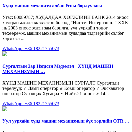
Хүнд машин механизм албан ёсны борлуулагч
Утас: 80089787; ХУДАЛДАА ХӨГЖЛИЙН БАНК 2014 оноос
хамтран ажиллаж эхэлсэн бөгөөд "Нисээч Интернэшнл" ХХК
нь 2003 оноос эхлэн зам барилга, уул уурхайн тоног
төхөөрөмж, машин механизмын худалдаа тэдгээрийн сэлбэг
хэрэгсэл ...
WhatsApp: +86 18221755073
Сургалтын Зар Нэгдсэн Мэдээлэл | ХҮНД МАШИН
МЕХАНИЗМЫН …
ХҮНД МАШИН МЕХАНИЗМЫН СУРГАЛТ Сургалтын
төрөлүүд: ‍♂️ Дамп оператор ‍♂️ Ковш оператор ‍♂️ Экскаватор
оператор Суралцах Хугацаа ‍♂️ Нийт-21 хоног ‍♂️ 14...
WhatsApp: +86 18221755073
Уул уурхайн хүнд машин механизмын бүх төрлийн OTR …