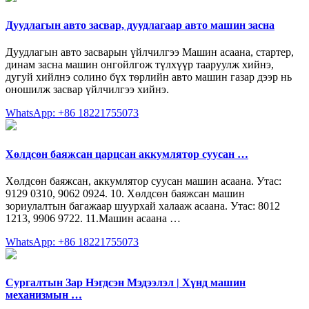
Дуудлагын авто засвар, дуудлагаар авто машин засна
Дуудлагын авто засварын үйлчилгээ Машин асаана, стартер,
динам засна машин онгойлгож түлхүүр тааруулж хийнэ,
дугуй хийлнэ солино бүх тѳрлийн авто машин газар дээр нь
оношилж засвар үйлчилгээ хийнэ.
WhatsApp: +86 18221755073
Хөлдсөн баяжсан царцсан аккумлятор суусан …
Хөлдсөн баяжсан, аккумлятор суусан машин асаана. Утас:
9129 0310, 9062 0924. 10. Хөлдсөн баяжсан машин
зориулалтын багажаар шуурхай халааж асаана. Утас: 8012
1213, 9906 9722. 11.Машин асаана …
WhatsApp: +86 18221755073
Сургалтын Зар Нэгдсэн Мэдээлэл | Хүнд машин
механизмын …