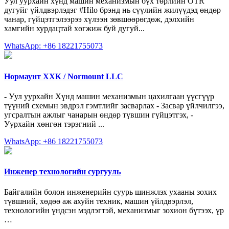
Уул уурхайн хүнд машин механизмын бүх төрлийн OTR
дугуйг үйлдвэрлэдэг #Hilo брэнд нь сүүлийн жилүүдэд өндөр
чанар, гүйцэтгэлээрээ хүлээн зөвшөөрөгдөж, дэлхийн
хамгийн хурдацтай хөгжиж буй дугуй...
WhatsApp: +86 18221755073
Нормаунт ХХК / Normount LLC
- Уул уурхайн Хүнд машин механизмын цахилгаан үүсгүүр
түүний схемын эвдрэл гэмтлийг засварлах - Засвар үйлчилгээ,
угсралтын ажлыг чанарын өндөр түвшин гүйцэтгэх, -
Уурхайн хөнгөн тэрэгний ...
WhatsApp: +86 18221755073
Инженер технологийн сургууль
Байгалийн болон инженерийн суурь шинжлэх ухааны зохих
түвшний, хөдөө аж ахуйн техник, машин үйлдвэрлэл,
технологийн үндсэн мэдлэгтэй, механизмыг зохион бүтээх, үр
…