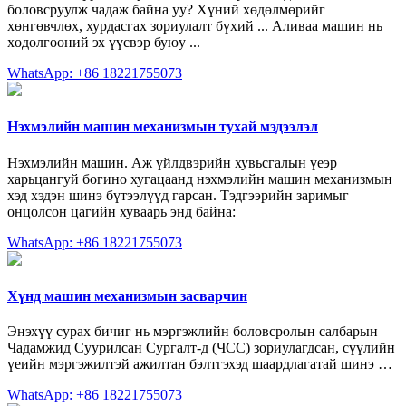
боловсруулж чадаж байна уу? Хүний хөдөлмөрийг
хөнгөвчлөх, хурдасгах зориулалт бүхий ... Аливаа машин нь
хөдөлгөөний эх үүсвэр буюу ...
WhatsApp: +86 18221755073
Нэхмэлийн машин механизмын тухай мэдээлэл
Нэхмэлийн машин. Аж үйлдвэрийн хувьсгалын үеэр
харьцангуй богино хугацаанд нэхмэлийн машин механизмын
хэд хэдэн шинэ бүтээлүүд гарсан. Тэдгээрийн заримыг
онцолсон цагийн хуваарь энд байна:
WhatsApp: +86 18221755073
Хүнд машин механизмын засварчин
Энэхүү сурах бичиг нь мэргэжлийн боловсролын салбарын
Чадамжид Суурилсан Сургалт-д (ЧСС) зориулагдсан, сүүлийн
үеийн мэргэжилтэй ажилтан бэлтгэхэд шаардлагатай шинэ …
WhatsApp: +86 18221755073