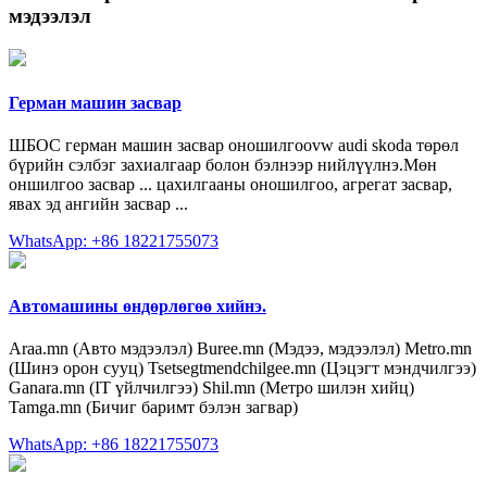
мэдээлэл
Герман машин засвар
ШБОС герман машин засвар оношилгооvw audi skoda төрөл
бүрийн сэлбэг захиалгаар болон бэлнээр нийлүүлнэ.Мөн
оншилгоо засвар ... цахилгааны оношилгоо, агрегат засвар,
явах эд ангийн засвар ...
WhatsApp: +86 18221755073
Автомашины өндөрлөгөө хийнэ.
Araa.mn (Авто мэдээлэл) Buree.mn (Мэдээ, мэдээлэл) Metro.mn
(Шинэ орон сууц) Tsetsegtmendchilgee.mn (Цэцэгт мэндчилгээ)
Ganara.mn (IT үйлчилгээ) Shil.mn (Метро шилэн хийц)
Tamga.mn (Бичиг баримт бэлэн загвар)
WhatsApp: +86 18221755073