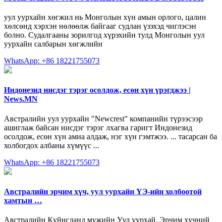
уул уурхайн хөгжил нь Монголын хүн амын орлого, цалин
хөлсөнд хэрхэн нөлөөлж байгааг судлан үзэхэд чиглэсэн
болно. Судалгааны зорилгод хүрэхийн тулд Монголын уул
уурхайн салбарын хөгжлийн
WhatsApp: +86 18221755073
Индонезид нисдэг тэрэг осолдож, есөн хүн үрэгджээ |
News.MN
Австралийн уул уурхайн "Newcrest" компанийн түрээсээр
ашиглаж байсан нисдэг тэрэг лхагва гаригт Индонезид
осолдож, есөн хүн амиа алдаж, нэг хүн гэмтжээ. ... тасарсан ба
холбогдох албаны хүмүүс ...
WhatsApp: +86 18221755073
Австралийн эрчим хүч, уул уурхайн ҮЭ-ийн холбоотой
хамтын …
Австралийн Күйнсланд мужийн Уул уурхай, Эрчим хүчний