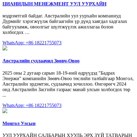
ЦИАНИДЫН МЕНЕЖМЕНТ УУЛ УУРХАЙН
мэдрэмтгий байдаг. Австралийн уул уурхайн компаниуд
Дүрмийг хэрэгжүүлж байгаагийн үр дүнд хаягдал хадгалах
байгууламж, овоолгыг шүлтжүүлэх ажиллагаа болон
холбогдох …
WhatsApp: +86 18221755073
Австралийн судлаачид Зөөвч-Овоо
2025 оны 2 дугаар сарын 18-19-ний өдрүүдэд "Бадрах
Энержи" компанийн Зөөвч-Овоо төслийн талбайгаар Монгол,
Австралийн эрдэмтэн, судлаачид зочиллоо. Өнгөрөгч 2024
онд Австралийн Засгийн газраас манай улсын холбогдох төр
...
WhatsApp: +86 18221755073
Монгол Улсын
УУЛ УУРХАЙН САЛБАРЫН ХУУЛЬ ЭРХ ЗҮЙ ТАТВАРЫН