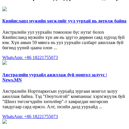
Квийнсланд мужийн хөгжлийг уул уурхай нь дөтөлж байна
Австралийн уул уурхайн томоохон бүс нутаг болох
Квийнсланд мужийн хүн ам нь эдүгээ дөрвөн саяд хүрээд буй
юм. Хүн амын 59 мянга нь уул уурхайн салбарт ажиллаж буй
бөгөөд үүний цаана олон ...
WhatsApp: +86 18221755073
Австралийн уурхайд ажиллаж буй монгол залуус |
News.MN
Австралийн Нортпаркесын уурхайд зургаан монгол залуу
ажиллаж байна. Тэд "Оюутолгой" компаниас хэрэгжүүлж буй
"Шинэ төгсөгчдийн хөтөлбөр"-т хамрагдан өнгөрсөн
тавдугаар сард иржээ. Алт, зэсийн далд уурхайд ...
WhatsApp: +86 18221755073