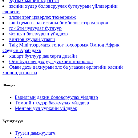
Бутлах машин хэрэгсэл
зэсийн хүдэр боловсруулах бутлуурын үйлдвэрийн
словени
элсэн эрэг цэвэрлэх төхөөрөмж
fauji цемент пакистаны бөмбөлөг тээрэм төрөл
rc 46тн чулуулаг бутлуур
Фэньян бутлуурын үйлдвэр
винтов хуурай угаагч
Taig Mini тээрэмдэх тоног төхөөрөмж Өмнөд Африк
Саудын Араб дахь
хацарт бутлуур давхарга дизайн
Ойн бүрхэвч дэх уул уурхайн нөлөөлөл
Оман дахь цахиурын элс ба угаасан өрлөгийн элсний
хоорондох ялгаа
Шийдэл
Барилгын дахин боловсруулах үйлдвэр
Төмрийн хүдэр баяжуулах үйлдвэр
Мөнгөн уул уурхайн үйлдвэр
Бүтээгдэхүүн
Туузан дамжуулагч