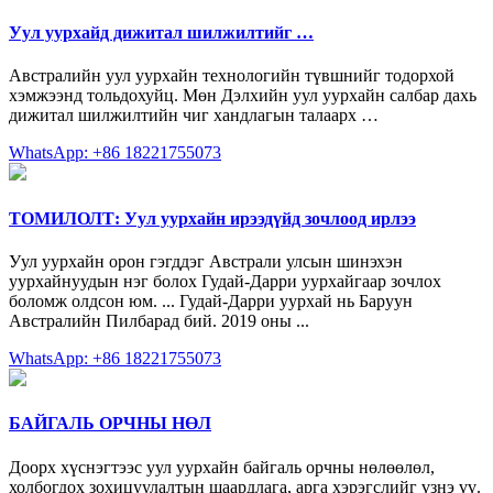
Уул уурхайд дижитал шилжилтийг …
Австралийн уул уурхайн технологийн түвшнийг тодорхой
хэмжээнд тольдохуйц. Мөн Дэлхийн уул уурхайн салбар дахь
дижитал шилжилтийн чиг хандлагын талаарх …
WhatsApp: +86 18221755073
ТОМИЛОЛТ: Уул уурхайн ирээдүйд зочлоод ирлээ
Уул уурхайн орон гэгддэг Австрали улсын шинэхэн
уурхайнуудын нэг болох Гудай-Дарри уурхайгаар зочлох
боломж олдсон юм. ... Гудай-Дарри уурхай нь Баруун
Австралийн Пилбарад бий. 2019 оны ...
WhatsApp: +86 18221755073
БАЙГАЛЬ ОРЧНЫ НӨЛ
Доорх хүснэгтээс уул уурхайн байгаль орчны нөлөөлөл,
холбогдох зохицуулалтын шаардлага, арга хэрэгслийг үзнэ үү.