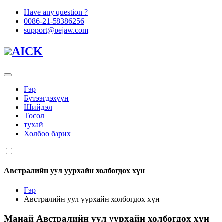
Have any question ?
0086-21-58386256
support@pejaw.com
AICK
Гэр
Бүтээгдэхүүн
Шийдэл
Төсөл
тухай
Холбоо барих
Австралийн уул уурхайн холбогдох хүн
Гэр
Австралийн уул уурхайн холбогдох хүн
Манай
Австралийн уул уурхайн холбогдох хүн