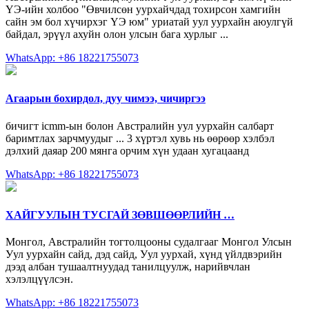
ҮЭ-ийн холбоо "Өвчилсөн уурхайчдад тохирсон хамгийн
сайн эм бол хүчирхэг ҮЭ юм" уриатай уул уурхайн аюулгүй
байдал, эрүүл ахуйн олон улсын бага хурлыг ...
WhatsApp: +86 18221755073
Агаарын бохирдол, дуу чимээ, чичиргээ
бичигт icmm-ын болон Австралийн уул уурхайн салбарт
баримтлах зарчмуудыг ... 3 хүртэл хувь нь өөрөөр хэлбэл
дэлхий даяар 200 мянга орчим хүн удаан хугацаанд
WhatsApp: +86 18221755073
ХАЙГУУЛЫН ТУСГАЙ ЗӨВШӨӨРЛИЙН …
Монгол, Австралийн тогтолцооны судалгааг Монгол Улсын
Уул уурхайн сайд, дэд сайд, Уул уурхай, хүнд үйлдвэрийн
дээд албан тушаалтнуудад танилцуулж, нарийвчлан
хэлэлцүүлсэн.
WhatsApp: +86 18221755073