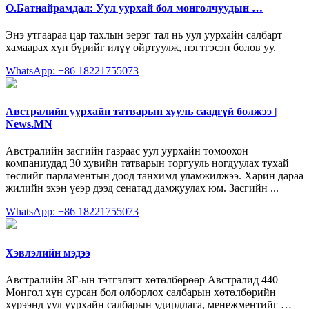
О.Батнайрамдал: Уул уурхай бол монголчуудын …
Энэ утгаараа цар тахлын эерэг тал нь уул уурхайн салбарт
хамаарах хүн бүрийг илүү ойртуулж, нэгтгэсэн болов уу.
WhatsApp: +86 18221755073
Австралийн уурхайн татварын хууль саадгүй болжээ |
News.MN
Австралийн засгийн газраас уул уурхайн томоохон
компаниудад 30 хувийн татварын торгууль ногдуулах тухай
төслийг парламентын доод танхимд уламжилжээ. Харин дараа
жилийн эхэн үеэр дээд сенатад дамжуулах юм. Засгийн ...
WhatsApp: +86 18221755073
Хэвлэлийн мэдээ
Австралийн ЗГ-ын тэтгэлэгт хөтөлбөрөөр Австралид 440
Монгол хүн сурсан бол олборлох салбарын хөтөлбөрийн
хүрээнд уул уурхайн салбарын удирдлага, менежментийг …