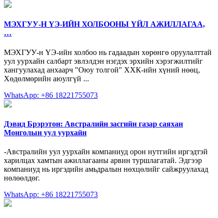
МЭХГУУ-Н ҮЭ-ИЙН ХОЛБООНЫ ҮЙЛ АЖИЛЛАГАА,
…
МЭХГУУ-н ҮЭ-ийн холбоо нь гадаадын хөрөнгө оруулалттай
уул уурхайн салбарт эвлэлдэн нэгдэх эрхийн хэрэгжилтийг
хангуулахад анхаарч "Оюу толгой" ХХК-ийн хүний нөөц,
Хөдөлмөрийн аюулгүй ...
WhatsApp: +86 18221755073
Дэвид Брэрэтон: Австралийн засгийн газар саяхан
Монголын уул уурхайн
-Австралийн уул уурхайн компаниуд орон нутгийн иргэдтэй
харилцах хамтын ажиллагааны арвин туршлагатай. Эдгээр
компаниуд нь иргэдийн амьдралын нөхцөлийг сайжруулахад
нөлөөлдөг.
WhatsApp: +86 18221755073