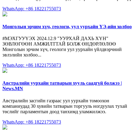
WhatsApp: +86 18221755073
Монголын эрчим хүч, геологи, уул уурхайн ҮЭ-ийн холбоо
#МЭХГУУҮЭХ 2024.12.9 "УУРХАЙ ДАХЬ ХҮН"
ЗӨВЛӨГӨӨН АМЖИЛТТАЙ БОЛЖ ӨНДӨРЛӨЛӨӨ
Монголын эрчим хүч, геологи уул уурхайн үйлдвэрчний
эвлэлийн холбоо...
WhatsApp: +86 18221755073
Австралийн уурхайн татварын хууль саадгүй болжээ |
News.MN
Австралийн засгийн газраас уул уурхайн томоохон
компаниудад 30 хувийн татварын торгууль ногдуулах тухай
төслийг парламентын доод танхимд уламжилжээ.
WhatsApp: +86 18221755073