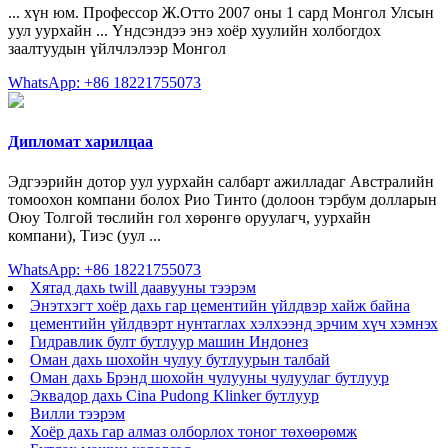
... хүн юм. Профессор Ж.Отто 2007 оны 1 сард Монгол Улсын
уул уурхайн ... Үндсэндээ энэ хоёр хуулийн холбогдох
заалтуудын үйлчлэлээр Монгол
WhatsApp: +86 18221755073
Дипломат харилцаа
Эдгээрийн дотор уул уурхайн салбарт ажилладаг Австралийн
томоохон компани болох Рио Тинто (долоон тэрбум долларын
Оюу Толгой төслийн гол хөрөнгө оруулагч, уурхайн
компани), Тиэс (уул ...
WhatsApp: +86 18221755073
Хятад дахь twill даавууны тээрэм
Энэтхэгт хоёр дахь гар цементийн үйлдвэр хайж байна
цементийн үйлдвэрт нунтаглах хэлхээнд эрчим хүч хэмнэх
Гидравлик булт бутлуур машин Индонез
Оман дахь шохойн чулуу бутлуурын талбай
Оман дахь Брэнд шохойн чулууны чулуулаг бутлуур
Эквадор дахь Cina Pudong Klinker бутлуур
Вилли тээрэм
Хоёр дахь гар алмаз олборлох тоног төхөөрөмж