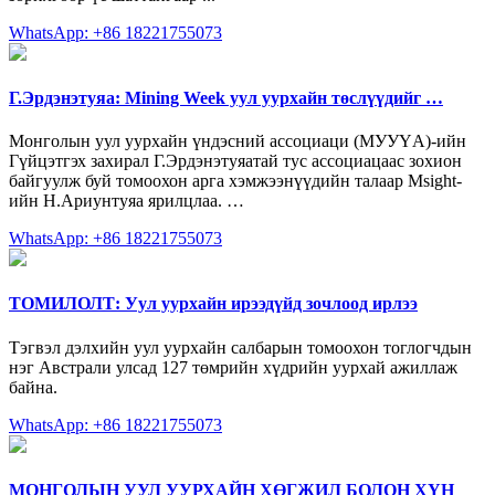
WhatsApp: +86 18221755073
Г.Эрдэнэтуяа: Mining Week уул уурхайн төслүүдийг …
Монголын уул уурхайн үндэсний ассоциаци (МУУҮА)-ийн
Гүйцэтгэх захирал Г.Эрдэнэтуяатай тус ассоциацаас зохион
байгуулж буй томоохон арга хэмжээнүүдийн талаар Msight-
ийн Н.Ариунтуяа ярилцлаа. …
WhatsApp: +86 18221755073
ТОМИЛОЛТ: Уул уурхайн ирээдүйд зочлоод ирлээ
Тэгвэл дэлхийн уул уурхайн салбарын томоохон тоглогчдын
нэг Австрали улсад 127 төмрийн хүдрийн уурхай ажиллаж
байна.
WhatsApp: +86 18221755073
МОНГОЛЫН УУЛ УУРХАЙН ХӨГЖИЛ БОЛОН ХҮН