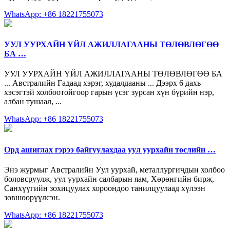
WhatsApp: +86 18221755073
УУЛ УУРХАЙН ҮЙЛ АЖИЛЛАГААНЫ ТӨЛӨВЛӨГӨӨ
БА …
УУЛ УУРХАЙН ҮЙЛ АЖИЛЛАГААНЫ ТӨЛӨВЛӨГӨӨ БА
... Австралийн Гадаад хэрэг, худалдааны ... Дээрх 6 дахь
хэсэгтэй холбоотойгоор гарын үсэг зурсан хүн бүрийн нэр,
албан тушаал, ...
WhatsApp: +86 18221755073
Орд ашиглах гэрээ байгуулахдаа уул уурхайн төслийн …
Энэ журмыг Австралийн Уул уурхай, металлургичдын холбоо
боловсруулж, уул уурхайн салбарын яам, Хөрөнгийн бирж,
Санхүүгийн зохицуулах хороондоо танилцуулаад хүлээн
зөвшөөрүүлсэн.
WhatsApp: +86 18221755073