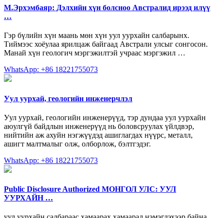
М.Эрхэмбаяр: Дэлхийн хүн болсноо Австралид ирээд илүү
…
Гэр бүлийн хүн маань мөн хүн уул уурхайн салбарынх.
Тиймээс хоёулаа ярилцаж байгаад Австрали улсыг сонгосон.
Манай хүн геологич мэргэжилтэй учраас мэргэжил …
WhatsApp: +86 18221755073
Уул уурхай, геологийн инженерчлэл
Уул уурхай, геологийн инженерүүд, тэр дундаа уул уурхайн
аюулгүй байдлын инженерүүд нь боловсруулах үйлдвэр,
нийтийн аж ахуйн нэгжүүдэд ашиглагдах нүүрс, металл,
ашигт малтмалыг олж, олборлож, бэлтгэдэг.
WhatsApp: +86 18221755073
Public Disclosure Authorized МОНГОЛ УЛС: УУЛ
УУРХАЙН …
уул уурхайн салбараас хамаарах хамаарал нэмэгдэхээр байна.