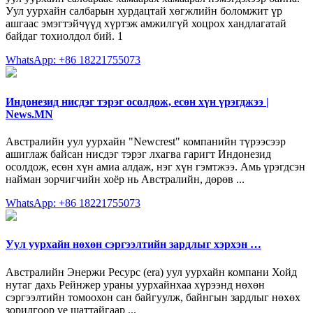
Уул уурхайн салбарын хурдацтай хөгжлийн боломжит үр
ашгаас эмэгтэйчүүд хүртэж амжилгүй хоцрох хандлагатай
байдаг тохиолдол бий. 1
WhatsApp: +86 18221755073
Индонезид нисдэг тэрэг осолдож, есөн хүн үрэгджээ |
News.MN
Австралийн уул уурхайн "Newcrest" компанийн түрээсээр
ашиглаж байсан нисдэг тэрэг лхагва гаригт Индонезид
осолдож, есөн хүн амиа алдаж, нэг хүн гэмтжээ. Амь үрэгдсэн
найман зорчигчийн хоёр нь Австралийн, дөрөв ...
WhatsApp: +86 18221755073
Уул уурхайн нөхөн сэргээлтийн зардлыг хэрхэн …
Австралийн Энержи Ресурс (era) уул уурхайн компани Хойд
нутаг дахь Рейнжер ураны уурхайнхаа хүрээнд нөхөн
сэргээлтийн томоохон сан байгуулж, байнгын зардлыг нөхөх
зорилгоор үе шаттайгаар ...