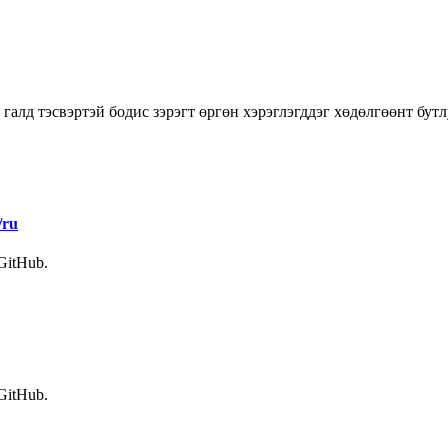
 галд тэсвэртэй бодис зэрэгт өргөн хэрэглэгддэг хөдөлгөөнт бут
/ru
 GitHub.
 GitHub.