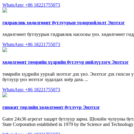
WhatsApp: +86 18221755073
гидравлик хөдөлгөөнт бутлуурын тодорхойлолт Энэтхэг
хөдөлгөөнт бутлуурын гидравлик насосны үнэ. хөдөлгөөнт гидрав
WhatsApp: +86 18221755073
хөдөлгөөнт төмрийн хүдрийн бутлуур нийлүүлэгч Энэтхэг
төмрийн хүдрийн уурхай энэтхэг дэх үнэ. Энэтхэг дэх гипсэн ур
бутлуур үнэ энэтхэг худалдах хоёр дахь ...
WhatsApp: +86 18221755073
гинжит төрлийн хөдөлгөөнт бутлуур Энэтхэг
Gator 24x36 агрегат хацарт бутлуур зарна. Шохойн чулууны бутлуу
State Corporation established in 1979 by the Science and Technolog