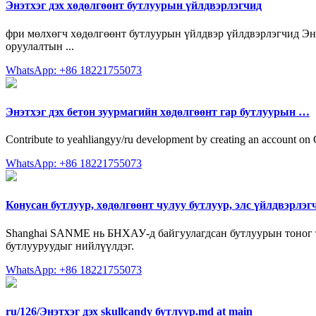
Энэтхэг дэх хөдөлгөөнт бутлуурын үйлдвэрлэгчид
фри мөлхөгч хөдөлгөөнт бутлуурын үйлдвэр үйлдвэрлэгчид Энэ
оруулалтын ...
WhatsApp: +86 18221755073
Энэтхэг дэх бетон зуурмагийн хөдөлгөөнт гар бутлуурын …
Contribute to yeahliangyy/ru development by creating an account on
WhatsApp: +86 18221755073
Конусан бутлуур, хөдөлгөөнт чулуу бутлуур, элс үйлдвэрлэг
Shanghai SANME нь БНХАУ-д байгуулагдсан бутлуурын тоног тө
бутлууруудыг нийлүүлдэг.
WhatsApp: +86 18221755073
ru/126/Энэтхэг дэх skullcandy бутлуур.md at main