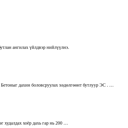
бутлан ангилах үйлдвэр нийлүүлнэ.
 Бетоныг дахин боловсруулах хөдөлгөөнт бутлуур ЭС . …
г худалдах хоёр дахь гар нь 200 …