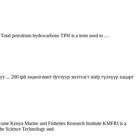
tal petroleum hydrocarbons TPH is a term used to …
у ... 200 tph хөдөлгөөнт бутлуур энэтхэгт хоёр түлхүүр хацарт
me Kenya Marine and Fisheries Research Institute KMFRI is a
 the Science Technology and