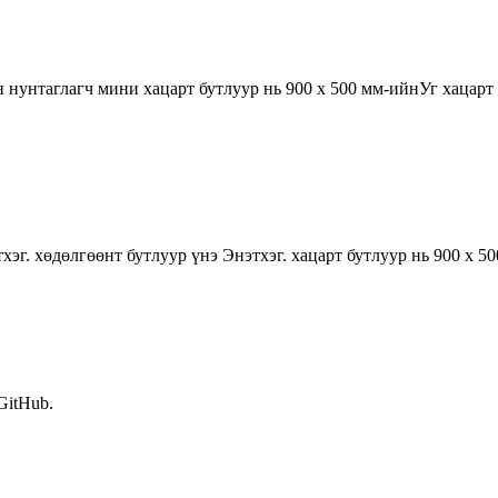
нунтаглагч мини хацарт бутлуур нь 900 х 500 мм-ийнУг хацарт 
хэг. хөдөлгөөнт бутлуур үнэ Энэтхэг. хацарт бутлуур нь 900 х 5
 GitHub.