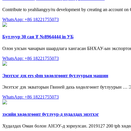
Contribute to yeahliangyy/ru development by creating an account on
WhatsApp: +86 18221755073
Бутлуур 30 сая ₮ №8964444 in УБ
Олон улсын чанарын шаардлага хангасан БНХАУ-ын экспортонд 
WhatsApp: +86 18221755073
Энэтхэг дэх ers sbm хөдөлгөөнт бутлуурын машин
Энэтхэг дэх экваторын Гвиней дахь хөдөлгөөнт бутлуурын … Э
WhatsApp: +86 18221755073
зэсийн хөдөлгөөнт бутлуур-д худалдах энэтхэг
Худалдах Оман болон АНЭУ-д зориулсан. 2019127 200 tph хөдөлг