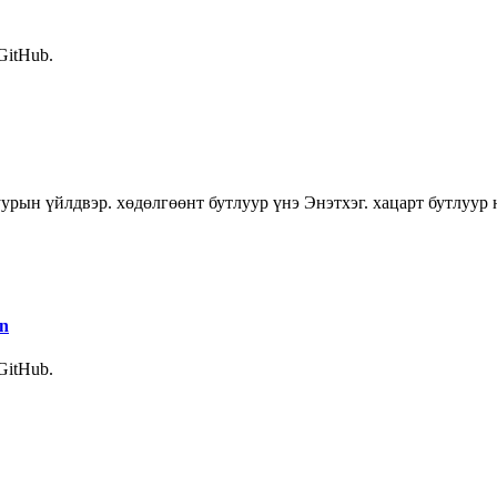
 GitHub.
урын үйлдвэр. хөдөлгөөнт бутлуур үнэ Энэтхэг. хацарт бутлуур 
in
 GitHub.