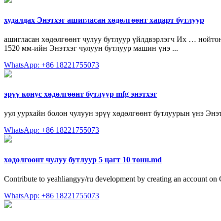
худалдах Энэтхэг ашигласан хөдөлгөөнт хацарт бутлуур
ашигласан хөдөлгөөнт чулуу бутлуур үйлдвэрлэгч Их … нойтон 
1520 мм-ийн Энэтхэг чулуун бутлуур машин үнэ ...
WhatsApp: +86 18221755073
эрүү конус хөдөлгөөнт бутлуур mfg энэтхэг
уул уурхайн болон чулуун эрүү хөдөлгөөнт бутлуурын үнэ Энэт
WhatsApp: +86 18221755073
хөдөлгөөнт чулуу бутлуур 5 цагт 10 тонн.md
Contribute to yeahliangyy/ru development by creating an account on
WhatsApp: +86 18221755073