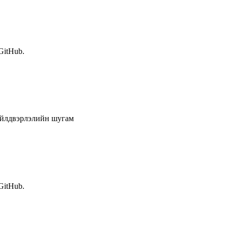
 GitHub.
үйлдвэрлэлийн шугам
 GitHub.