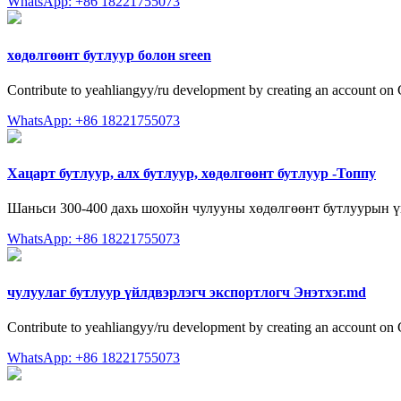
WhatsApp: +86 18221755073
хөдөлгөөнт бутлуур болон sreen
Contribute to yeahliangyy/ru development by creating an account on
WhatsApp: +86 18221755073
Хацарт бутлуур, алх бутлуур, хөдөлгөөнт бутлуур -Топпу
Шаньси 300-400 дахь шохойн чулууны хөдөлгөөнт бутлуурын 
WhatsApp: +86 18221755073
чулуулаг бутлуур үйлдвэрлэгч экспортлогч Энэтхэг.md
Contribute to yeahliangyy/ru development by creating an account on
WhatsApp: +86 18221755073