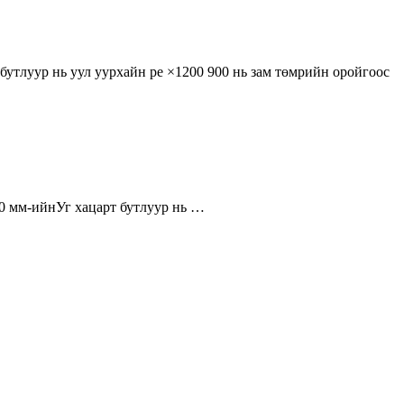
бутлуур нь уул уурхайн pe ×1200 900 нь зам төмрийн оройгоос
00 мм-ийнУг хацарт бутлуур нь …