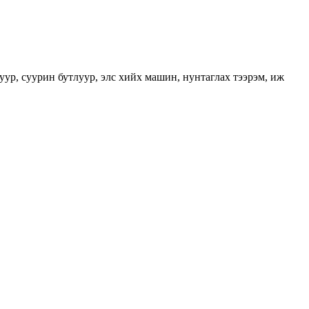
луур, суурин бутлуур, элс хийх машин, нунтаглах тээрэм, иж