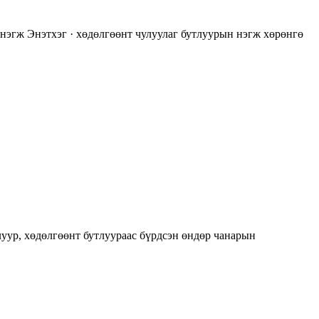
нэгж Энэтхэг · хөдөлгөөнт чулуулаг бутлуурын нэгж хөрөнгө
уур, хөдөлгөөнт бутлуураас бүрдсэн өндөр чанарын