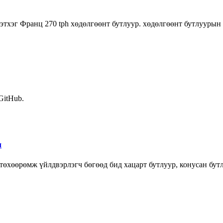
тхэг Франц 270 tph хөдөлгөөнт бутлуур. хөдөлгөөнт бутлуурын 
 GitHub.
ч
хөөрөмж үйлдвэрлэгч бөгөөд бид хацарт бутлуур, конусан бутл