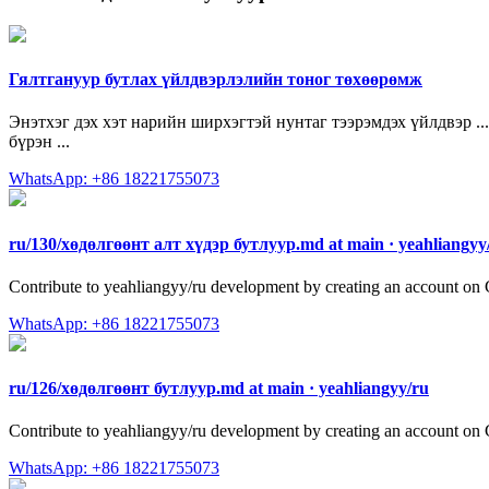
Гялтгануур бутлах үйлдвэрлэлийн тоног төхөөрөмж
Энэтхэг дэх хэт нарийн ширхэгтэй нунтаг тээрэмдэх үйлдвэр ...
бүрэн ...
WhatsApp: +86 18221755073
ru/130/хөдөлгөөнт алт хүдэр бутлуур.md at main · yeahliangyy
Contribute to yeahliangyy/ru development by creating an account on
WhatsApp: +86 18221755073
ru/126/хөдөлгөөнт бутлуур.md at main · yeahliangyy/ru
Contribute to yeahliangyy/ru development by creating an account on
WhatsApp: +86 18221755073