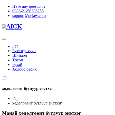
Have any question ?
0086-21-58386256
support@pejaw.com
AICK
Гэр
Бүтээгдэхүүн
Шийдэл
Төсөл
тухай
Холбоо барих
хөдөлгөөнт бутлуур энэтхэг
Гэр
хөдөлгөөнт бутлуур энэтхэг
Манай
хөдөлгөөнт бутлуур энэтхэг