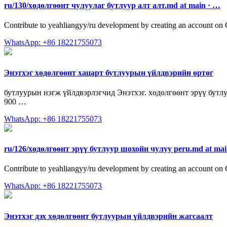
ru/130/хөдөлгөөнт чулуулаг бутлуур алт алт.md at main · …
Contribute to yeahliangyy/ru development by creating an account on
WhatsApp: +86 18221755073
Энэтхэг хөдөлгөөнт хацарт бутлуурын үйлдвэрийн өртөг
бутлуурын нэгж үйлдвэрлэгчид Энэтхэг. хөдөлгөөнт эрүү бутлу
900 …
WhatsApp: +86 18221755073
ru/126/хөдөлгөөнт эрүү бутлуур шохойн чулуу peru.md at ma
Contribute to yeahliangyy/ru development by creating an account on
WhatsApp: +86 18221755073
Энэтхэг дэх хөдөлгөөнт бутлуурын үйлдвэрийн жагсаалт