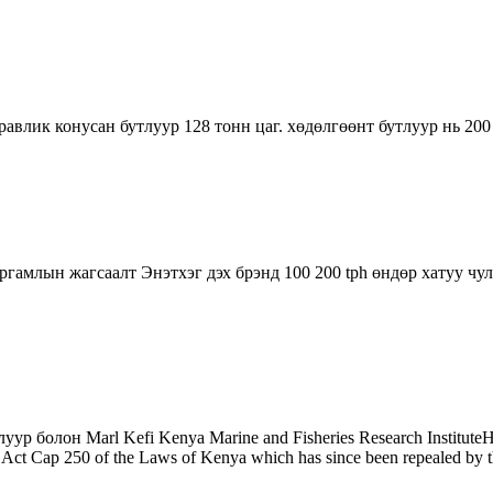
лик конусан бутлуур 128 тонн цаг. хөдөлгөөнт бутлуур нь 200 To
гамлын жагсаалт Энэтхэг дэх брэнд 100 200 tph өндөр хатуу чулу
р болон Marl Kefi Kenya Marine and Fisheries Research InstituteHo
y Act Cap 250 of the Laws of Kenya which has since been repealed by