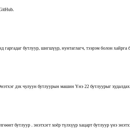
 GitHub.
гаргадаг бутлуур, шигшүүр, нунтаглагч, тээрэм болон хайрга 
нэтхэг дэх чулуун бутлуурын машин Үнэ 22 бутлуурыг худалдах
өөнт бутлуур . энэтхэгт хоёр түлхүүр хацарт бутлуур үнэ энэтхэ