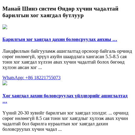
Манай
Шинэ систем Өндөр хүчин чадалтай
барилгын хог хаягдал бутлуур
Барилгын хог хаягдал дахин боловсруулах анхны …
Ландфиллын байгууламж ашиглалтад орсноор байгаль орчинд
сөрөг нөлөөгүй, эрүүл ахуйн шаардлага хангасан 5.5-8.5 сая
тонн хог хаягдал хүлээн авах хүчин чадалтай болох бөгөөд
хүлээн авсан хог ...
WhatsApp: +86 18221755073
Хог хаягдал дахин боловсруулах үйлдвэрийг ашиглалтад
…
Үүний 20-30 хувийг барилгын хог хаягдал эзэлдэг. ... орчинд
сөрөг нөлөөгүй 8.5 сая тонн хог хаягдлыг хүлээж авах хүчин
чадалтай бол барилга нураалтын хог хаягдал дахин
боловсруулах хүчин чадал ...