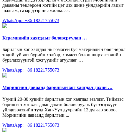
давааны төвлөрсөн хогийн цэг дэх шинэ үйлдвэрийн явцыг
шалгаж, газар дээр нь ажиллалаа.
WhatsApp: +86 18221755073
Керамикийн хаягдлыг боловсруулан …
Барилгын хог хаягдал нь гомоген бус материалын бөөгнөрөл
төдийгүй янз бүрийн хэлбэр, хэмжээ болон ширхэглэлийн
бүрэлдэхүүнтэй хэсгүүдийг агуулдаг …
WhatsApp: +86 18221755073
Морингийн даваанд барилгын хог хаягдал дахин …
Үүний 20-30 хувийг барилгын хог хаягдал эзэлдэг. Тиймээс
барилгын хог хаягдлыг дахин боловсруулж бүтээгдэхүүн
үйлдвэрлэхийн тулд Хан-Уул дүүргийн 12 дугаар хороо,
Морингийн даваанд барилгын ...
WhatsApp: +86 18221755073