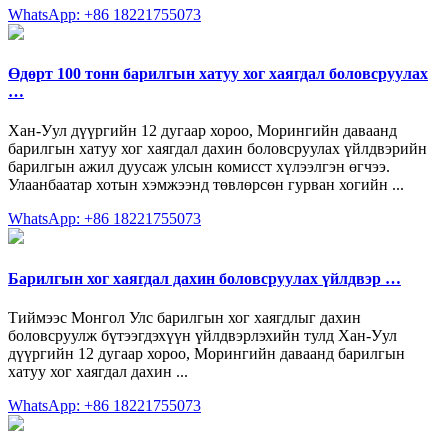
WhatsApp: +86 18221755073
Өдөрт 100 тонн барилгын хатуу хог хаягдал боловсруулах
…
Хан-Уул дүүргийн 12 дугаар хороо, Морингийн даваанд
барилгын хатуу хог хаягдал дахин боловсруулах үйлдвэрийн
барилгын ажил дуусаж улсын комисст хүлээлгэн өгчээ.
Улаанбаатар хотын хэмжээнд төвлөрсөн гурван хогийн ...
WhatsApp: +86 18221755073
Барилгын хог хаягдал дахин боловсруулах үйлдвэр …
Тиймээс Монгол Улс барилгын хог хаягдлыг дахин
боловсруулж бүтээгдэхүүн үйлдвэрлэхийн тулд Хан-Уул
дүүргийн 12 дугаар хороо, Морингийн даваанд барилгын
хатуу хог хаягдал дахин ...
WhatsApp: +86 18221755073