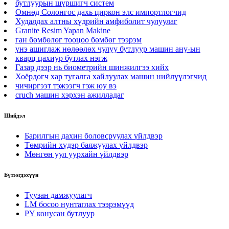
бутлуурын шүршигч систем
Өмнөд Солонгос дахь циркон элс импортлогчид
Худалдах алтны хүдрийн амфиболит чулуулаг
Granite Resim Yapan Makine
ган бөмбөлөг тооцоо бөмбөг тээрэм
үнэ ашиглаж нөлөөлөх чулуу бутлуур машин ану-ын
кварц цахиур бутлах нэгж
Газар дээр нь биометрийн шинжилгээ хийх
Хоёрдогч хар тугалга хайлуулах машин нийлүүлэгчид
чичиргээт тэжээгч гэж юу вэ
cruch машин хэрхэн ажилладаг
Шийдэл
Барилгын дахин боловсруулах үйлдвэр
Төмрийн хүдэр баяжуулах үйлдвэр
Мөнгөн уул уурхайн үйлдвэр
Бүтээгдэхүүн
Туузан дамжуулагч
LM босоо нунтаглах тээрэмүүд
PY конусан бутлуур