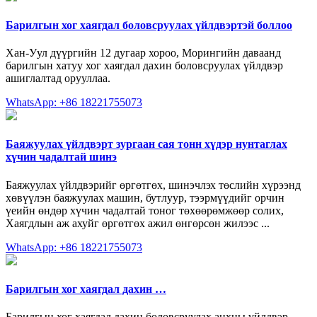
Барилгын хог хаягдал боловсруулах үйлдвэртэй боллоо
Хан-Уул дүүргийн 12 дугаар хороо, Морингийн даваанд
барилгын хатуу хог хаягдал дахин боловсруулах үйлдвэр
ашиглалтад орууллаа.
WhatsApp: +86 18221755073
Баяжуулах үйлдвэрт зургаан сая тонн хүдэр нунтаглах
хүчин чадалтай шинэ
Баяжуулах үйлдвэрийг өргөтгөх, шинэчлэх төслийн хүрээнд
хөвүүлэн баяжуулах машин, бутлуур, тээрмүүдийг орчин
үеийн өндөр хүчин чадалтай тоног төхөөрөмжөөр солих,
Хаягдлын аж ахуйг өргөтгөх ажил өнгөрсөн жилээс ...
WhatsApp: +86 18221755073
Барилгын хог хаягдал дахин …
Барилгын хог хаягдал дахин боловсруулах анхны үйлдвэр