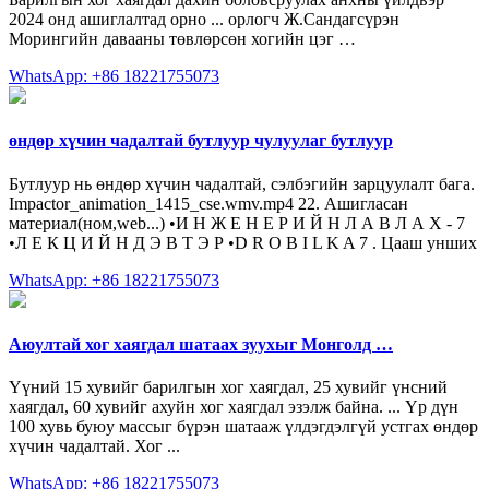
2024 онд ашиглалтад орно ... орлогч Ж.Сандагсүрэн
Морингийн давааны төвлөрсөн хогийн цэг …
WhatsApp: +86 18221755073
өндөр хүчин чадалтай бутлуур чулуулаг бутлуур
Бутлуур нь өндөр хүчин чадалтай, сэлбэгийн зарцуулалт бага.
Impactor_animation_1415_cse.wmv.mp4 22. Ашигласан
материал(ном,web...) •И Н Ж Е Н Е Р И Й Н Л А В Л А Х - 7
•Л Е К Ц И Й Н Д Э В Т Э Р •D R O B I L K A 7 . Цааш унших
WhatsApp: +86 18221755073
Аюултай хог хаягдал шатаах зуухыг Монголд …
Үүний 15 хувийг барилгын хог хаягдал, 25 хувийг үнсний
хаягдал, 60 хувийг ахуйн хог хаягдал эзэлж байна. ... Үр дүн
100 хувь буюу массыг бүрэн шатааж үлдэгдэлгүй устгах өндөр
хүчин чадалтай. Хог ...
WhatsApp: +86 18221755073