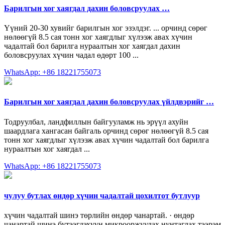
Барилгын хог хаягдал дахин боловсруулах …
Үүний 20-30 хувийг барилгын хог эзэлдэг. ... орчинд сөрөг
нөлөөгүй 8.5 сая тонн хог хаягдлыг хүлээж авах хүчин
чадалтай бол барилга нураалтын хог хаягдал дахин
боловсруулах хүчин чадал өдөрт 100 ...
WhatsApp: +86 18221755073
Барилгын хог хаягдал дахин боловсруулах үйлдвэрийг …
Тодруулбал, ландфиллын байгууламж нь эрүүл ахуйн
шаардлага хангасан байгаль орчинд сөрөг нөлөөгүй 8.5 сая
тонн хог хаягдлыг хүлээж авах хүчин чадалтай бол барилга
нураалтын хог хаягдал ...
WhatsApp: +86 18221755073
чулуу бутлах өндөр хүчин чадалтай цохилтот бутлуур
хүчин чадалтай шинэ төрлийн өндөр чанартай. · өндөр
чанартай шинэ бүтээгдэхүүн микрооржуулах нунтаглах тээрэм