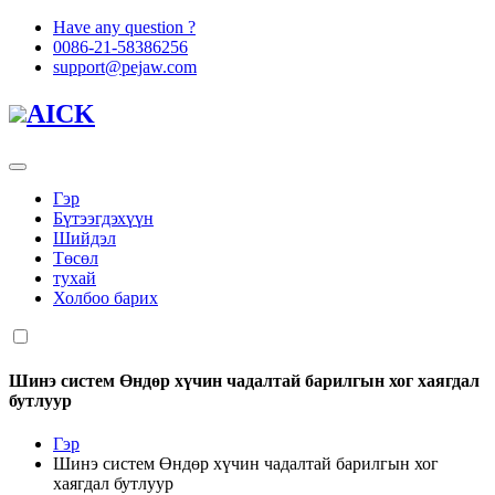
Have any question ?
0086-21-58386256
support@pejaw.com
AICK
Гэр
Бүтээгдэхүүн
Шийдэл
Төсөл
тухай
Холбоо барих
Шинэ систем Өндөр хүчин чадалтай барилгын хог хаягдал
бутлуур
Гэр
Шинэ систем Өндөр хүчин чадалтай барилгын хог
хаягдал бутлуур