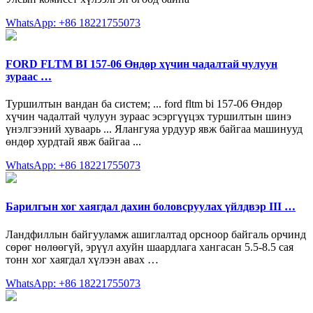
WhatsApp: +86 18221755073
FORD FLTM BI 157-06 Өндөр хүчин чадалтай чулуун
зураас …
Туршилтын вандан ба систем; ... ford fltm bi 157-06 Өндөр
хүчин чадалтай чулуун зураас эсэргүүцэх туршилтын шинэ
үнэлгээний хуваарь ... Ялангуяа урдуур явж байгаа машинууд
өндөр хурдтай явж байгаа ...
WhatsApp: +86 18221755073
Барилгын хог хаягдал дахин боловсруулах үйлдвэр III …
Ландфиллын байгууламж ашиглалтад орсноор байгаль орчинд
сөрөг нөлөөгүй, эрүүл ахуйн шаардлага хангасан 5.5-8.5 сая
тонн хог хаягдал хүлээн авах …
WhatsApp: +86 18221755073