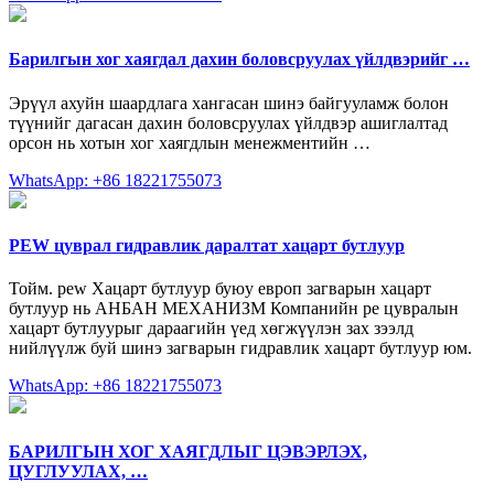
Барилгын хог хаягдал дахин боловсруулах үйлдвэрийг …
Эрүүл ахуйн шаардлага хангасан шинэ байгууламж болон
түүнийг дагасан дахин боловсруулах үйлдвэр ашиглалтад
орсон нь хотын хог хаягдлын менежментийн …
WhatsApp: +86 18221755073
PEW цуврал гидравлик даралтат хацарт бутлуур
Тойм. pew Хацарт бутлуур буюу европ загварын хацарт
бутлуур нь АНБАН МЕХАНИЗМ Компанийн pe цувралын
хацарт бутлуурыг дараагийн үед хөгжүүлэн зах зээлд
нийлүүлж буй шинэ загварын гидравлик хацарт бутлуур юм.
WhatsApp: +86 18221755073
БАРИЛГЫН ХОГ ХАЯГДЛЫГ ЦЭВЭРЛЭХ,
ЦУГЛУУЛАХ, …