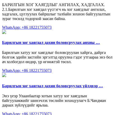
БАРИЛГЫН ХОГ ХАЯГДЛЫГ АНГИЛАХ, ХАДГАЛАХ.
2.1.Барилгын хог хаягдал үүсгэгч нь хог хаягдлыг ангилах,
хадгалах, цуглуулах байршлыг талбайн зохион байгуулалтын
зураг төсөлд тодорхой заасан байна.
WhatsApp: +86 18221755073
Барилгын хог хаягдал дахин боловсруулах анхны …
Барилгын хатуу хог хаягдлыг боловсруулан хайрга, дайрга
болгож эдийн засгийн эргэлтэд оруулна гэдэг утгаараа энэ бол
ач холбогдол өндөр, үр өгөөжтэй төсөл.
WhatsApp: +86 18221755073
Барилгын хог хаягдал дахин боловсруулах үйлдвэр …
Энэ үеэр Улаанбаатар хотын хатуу хог хаягдлын
байгууламжийг шинэчлэх төслийн зохицуулагч Б.Чандман
дараах зүйлүүдийг ярьлаа.
WhatsApp: +86 18221755073