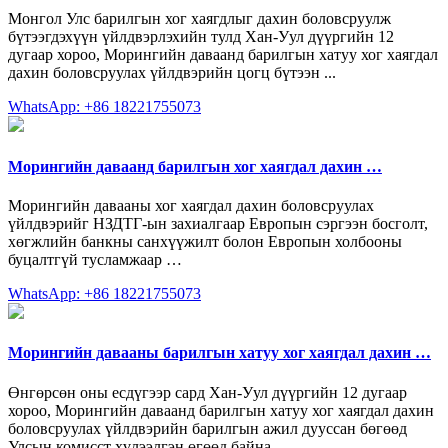
Монгол Улс барилгын хог хаягдлыг дахин боловсруулж
бүтээгдэхүүн үйлдвэрлэхийн тулд Хан-Уул дүүргийн 12
дугаар хороо, Морингийн даваанд барилгын хатуу хог хаягдал
дахин боловсруулах үйлдвэрийн цогц бүтээн ...
WhatsApp: +86 18221755073
Морингийн даваанд барилгын хог хаягдал дахин …
Морингийн давааны хог хаягдал дахин боловсруулах
үйлдвэрийг НЗДТГ-ын захиалгаар Европын сэргээн босголт,
хөгжлийн банкны санхүүжилт болон Европын холбооны
буцалтгүй тусламжаар …
WhatsApp: +86 18221755073
Морингийн давааны барилгын хатуу хог хаягдал дахин …
Өнгөрсөн оны есдүгээр сард Хан-Уул дүүргийн 12 дугаар
хороо, Морингийн даваанд барилгын хатуу хог хаягдал дахин
боловсруулах үйлдвэрийн барилгын ажил дууссан бөгөөд
Улсын комисст хүлээлгэн өгөөд байна