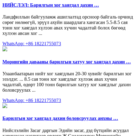
НИЙСЛЭЛ: Барилгын хог хаягдал дахин …
Ландфиллын байгууламж ашиглалтад орсноор байгаль орчинд
сөрөг нөлөөгүй, эрүүл ахуйн шаардлага хангасан 5.5-8.5 сая
тонн хог хаягдал хүлээн авах хүчин чадалтай болох бөгөөд
хүлээн авсан хог ...
WhatsApp: +86 18221755073
Морингийн давааны барилгын хатуу хог хаягдал дахин …
Улаанбаатарын нийт хог хаягдлын 20-30 хувийг барилгын хог
эзэлдэг. ... 8.5 сая тонн хог хаягдлыг хүлээж авах хүчин
чадалтай, өдөрт 100 тонн барилгын хатуу хог хаягдлыг дахин
боловсруулах ...
WhatsApp: +86 18221755073
Барилгын хог хаягдал дахин боловсруулах анхны …
Нийслэлийн Засаг даргын Эдийн засаг, дэд бүтцийн асуудал
хариуцсан нэгдүгээр орлогч Ж.Сандагсүрэн Морингийн