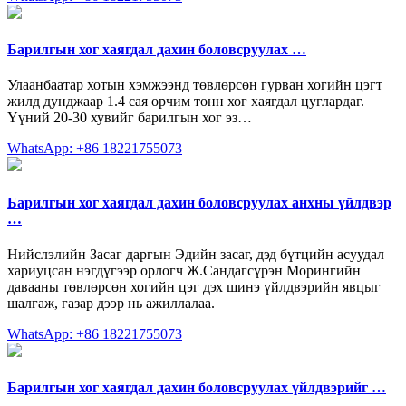
Барилгын хог хаягдал дахин боловсруулах …
Улаанбаатар хотын хэмжээнд төвлөрсөн гурван хогийн цэгт
жилд дунджаар 1.4 сая орчим тонн хог хаягдал цуглардаг.
Үүний 20-30 хувийг барилгын хог эз…
WhatsApp: +86 18221755073
Барилгын хог хаягдал дахин боловсруулах анхны үйлдвэр
…
Нийслэлийн Засаг даргын Эдийн засаг, дэд бүтцийн асуудал
хариуцсан нэгдүгээр орлогч Ж.Сандагсүрэн Морингийн
давааны төвлөрсөн хогийн цэг дэх шинэ үйлдвэрийн явцыг
шалгаж, газар дээр нь ажиллалаа.
WhatsApp: +86 18221755073
Барилгын хог хаягдал дахин боловсруулах үйлдвэрийг …