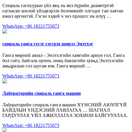
Спираль гагнуурын үйл явц нь янз бүрийн диаметртэй
гагнасан хоолой үйлдвэрлэх боломжийг олгодог ган хавтан
ижил өргөнтэй. Гэсэн хэдий ч энэ процесс нь илүү …
WhatsApp: +86 18221755073
спираль ганга сүсэг сэгсрэх ширээ Энэтхэг
Ганга мөрний аялал - Энэтхэгийн хамгийн ариун гол. Ганга
бол соёл, байгаль орчин, нөөц баялагийн хувьд Энэтхэгийн
амьдралын гол шугам юм. Ганга мөрний …
WhatsApp: +86 18221755073
Лабораторийн спираль ганга машин
Лабораторийн спираль ганга машин ХҮНСНИЙ АЮУЛГҮЙ
БАЙДЛЫН ҮНДЭСНИЙ ЛАВЛАГАА … ШАГНАЛ
ГАРДУУЛАХ ҮЙЛ АЖИЛЛАГАА ЗОХИОН БАЙГУУЛЛАА.
WhatsApp: +86 18221755073