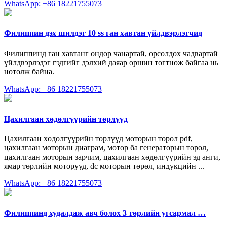
WhatsApp: +86 18221755073
Филиппин дэх шилдэг 10 ss ган хавтан үйлдвэрлэгчид
Филиппинд ган хавтанг өндөр чанартай, өрсөлдөх чадвартай
үйлдвэрлэдэг гэдгийг дэлхий даяар оршин тогтнож байгаа нь
нотолж байна.
WhatsApp: +86 18221755073
Цахилгаан хөдөлгүүрийн төрлүүд
Цахилгаан хөдөлгүүрийн төрлүүд моторын төрөл pdf,
цахилгаан моторын диаграм, мотор ба генераторын төрөл,
цахилгаан моторын зарчим, цахилгаан хөдөлгүүрийн эд анги,
ямар төрлийн моторууд, dc моторын төрөл, индукцийн ...
WhatsApp: +86 18221755073
Филиппинд худалдаж авч болох 3 төрлийн угсармал …