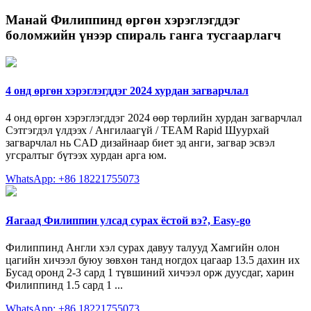
Манай
Филиппинд өргөн хэрэглэгддэг
боломжийн үнээр спираль ганга тусгаарлагч
4 онд өргөн хэрэглэгддэг 2024 хурдан загварчлал
4 онд өргөн хэрэглэгддэг 2024 өөр төрлийн хурдан загварчлал
Сэтгэгдэл үлдээх / Ангилаагүй / TEAM Rapid Шуурхай
загварчлал нь CAD дизайнаар биет эд анги, загвар эсвэл
угсралтыг бүтээх хурдан арга юм.
WhatsApp: +86 18221755073
Яагаад Филиппин улсад сурах ёстой вэ?, Easy-go
Филиппинд Англи хэл сурах давуу талууд Хамгийн олон
цагийн хичээл буюу зөвхөн танд ногдох цагаар 13.5 дахин их
Бусад оронд 2-3 сард 1 түвшиний хичээл орж дуусдаг, харин
Филиппинд 1.5 сард 1 ...
WhatsApp: +86 18221755073