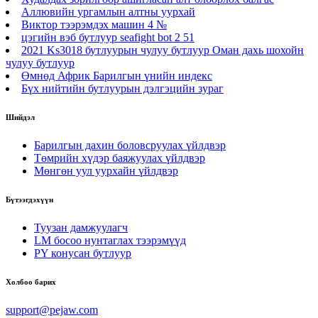
Аллювийн ургамлын алтны уурхай
Виктор тээрэмдэх машин 4 №
цэгийн вэб бутлуур seafight bot 2 51
2021 Ks3018 бутлуурын чулуу бутлуур Оман дахь шохойн
чулуу бутлуур
Өмнөд Африк Барилгын үнийн индекс
Бүх нийтийн бутлуурын дэлгэцийн зураг
Шийдэл
Барилгын дахин боловсруулах үйлдвэр
Төмрийн хүдэр баяжуулах үйлдвэр
Мөнгөн уул уурхайн үйлдвэр
Бүтээгдэхүүн
Туузан дамжуулагч
LM босоо нунтаглах тээрэмүүд
PY конусан бутлуур
Холбоо барих
support@pejaw.com