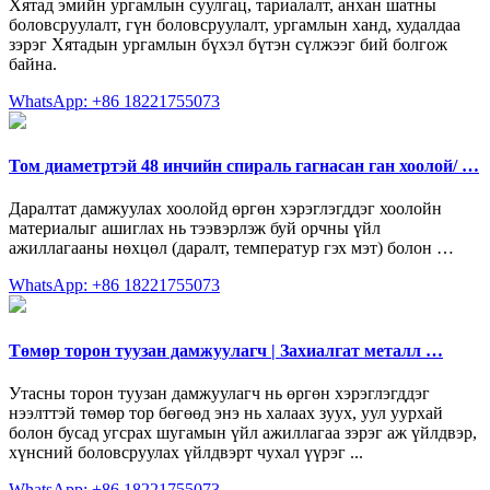
Хятад эмийн ургамлын суулгац, тариалалт, анхан шатны
боловсруулалт, гүн боловсруулалт, ургамлын ханд, худалдаа
зэрэг Хятадын ургамлын бүхэл бүтэн сүлжээг бий болгож
байна.
WhatsApp: +86 18221755073
Том диаметртэй 48 инчийн спираль гагнасан ган хоолой/ …
Даралтат дамжуулах хоолойд өргөн хэрэглэгддэг хоолойн
материалыг ашиглах нь тээвэрлэж буй орчны үйл
ажиллагааны нөхцөл (даралт, температур гэх мэт) болон …
WhatsApp: +86 18221755073
Төмөр торон туузан дамжуулагч | Захиалгат металл …
Утасны торон туузан дамжуулагч нь өргөн хэрэглэгддэг
нээлттэй төмөр тор бөгөөд энэ нь халаах зуух, уул уурхай
болон бусад угсрах шугамын үйл ажиллагаа зэрэг аж үйлдвэр,
хүнсний боловсруулах үйлдвэрт чухал үүрэг ...
WhatsApp: +86 18221755073