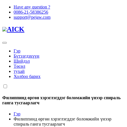
Have any question ?
0086-21-58386256
support@pejaw.com
AICK
Гэр
Бүтээгдэхүүн
Шийдэл
Төсөл
тухай
Холбоо барих
Филиппинд өргөн хэрэглэгддэг боломжийн үнээр спираль
ганга тусгаарлагч
Гэр
Филиппинд өргөн хэрэглэгддэг боломжийн үнээр
спираль ганга тусгаарлагч