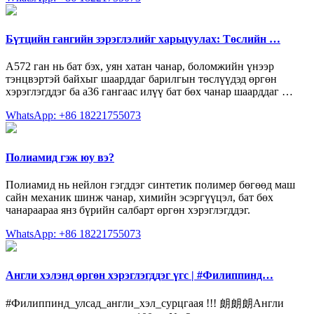
Бүтцийн гангийн зэрэглэлийг харьцуулах: Төслийн …
А572 ган нь бат бэх, уян хатан чанар, боломжийн үнээр
тэнцвэртэй байхыг шаарддаг барилгын төслүүдэд өргөн
хэрэглэгддэг ба a36 гангаас илүү бат бөх чанар шаарддаг …
WhatsApp: +86 18221755073
Полиамид гэж юу вэ?
Полиамид нь нейлон гэгддэг синтетик полимер бөгөөд маш
сайн механик шинж чанар, химийн эсэргүүцэл, бат бөх
чанараараа янз бүрийн салбарт өргөн хэрэглэгддэг.
WhatsApp: +86 18221755073
Англи хэлэнд өргөн хэрэглэгддэг үгс | #Филиппинд…
#Филиппинд_улсад_англи_хэл_сурцгаая !!! 朗朗朗Англи