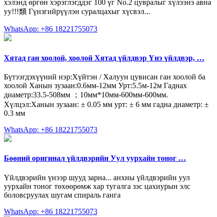
хэлэнд өргөн хэрэглэгддэг 100 үг No.2 цувралыг хүлээнэ авна
уу!!!類 Гүнзгийрүүлэн суралцахыг хүсвэл...
WhatsApp: +86 18221755073
Хятад ган хоолой, хоолой Хятад үйлдвэр Үнэ үйлдвэр, …
Бүтээгдэхүүний нэр:Хүйтэн / Халуун цувисан ган хоолой ба
хоолой Ханын зузаан:0.6мм-12мм Урт:5.5м-12м Гаднах
диаметр:33.5-508мм ；10мм*10мм-600мм-600мм.
Хүлцэл:Ханын зузаан: ± 0.05 мм урт: ± 6 мм гадна диаметр: ±
0.3 мм
WhatsApp: +86 18221755073
Бөөний оригинал үйлдвэрийн Уул уурхайн тоног …
Үйлдвэрийн үнээр шууд зарна... анхны үйлдвэрийн уул
уурхайн тоног төхөөрөмж хар тугалга зэс цахиурын элс
боловсруулах шугам спираль ганга
WhatsApp: +86 18221755073