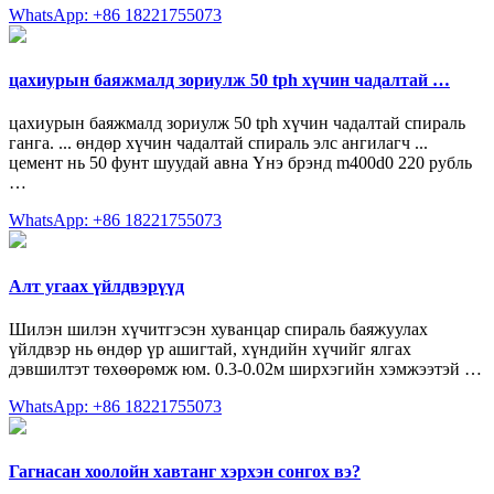
WhatsApp: +86 18221755073
цахиурын баяжмалд зориулж 50 tph хүчин чадалтай …
цахиурын баяжмалд зориулж 50 tph хүчин чадалтай спираль
ганга. ... өндөр хүчин чадалтай спираль элс ангилагч ...
цемент нь 50 фунт шуудай авна Үнэ брэнд m400d0 220 рубль
…
WhatsApp: +86 18221755073
Алт угаах үйлдвэрүүд
Шилэн шилэн хүчитгэсэн хуванцар спираль баяжуулах
үйлдвэр нь өндөр үр ашигтай, хүндийн хүчийг ялгах
дэвшилтэт төхөөрөмж юм. 0.3-0.02м ширхэгийн хэмжээтэй …
WhatsApp: +86 18221755073
Гагнасан хоолойн хавтанг хэрхэн сонгох вэ?