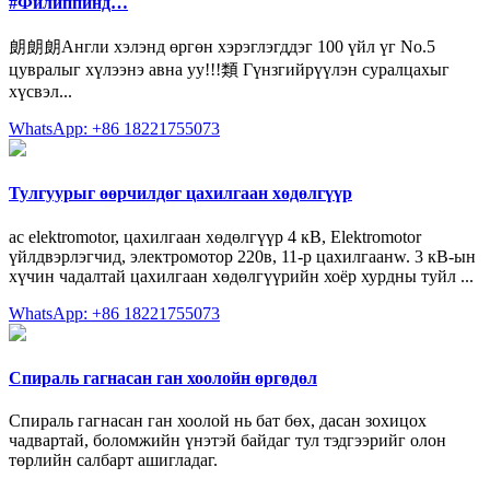
#Филиппинд…
朗朗朗Англи хэлэнд өргөн хэрэглэгддэг 100 үйл үг No.5
цувралыг хүлээнэ авна уу!!!類 Гүнзгийрүүлэн суралцахыг
хүсвэл...
WhatsApp: +86 18221755073
Тулгуурыг өөрчилдөг цахилгаан хөдөлгүүр
ac elektromotor, цахилгаан хөдөлгүүр 4 кВ, Elektromotor
үйлдвэрлэгчид, электромотор 220в, 11-р цахилгаанw. 3 кВ-ын
хүчин чадалтай цахилгаан хөдөлгүүрийн хоёр хурдны туйл ...
WhatsApp: +86 18221755073
Спираль гагнасан ган хоолойн өргөдөл
Спираль гагнасан ган хоолой нь бат бөх, дасан зохицох
чадвартай, боломжийн үнэтэй байдаг тул тэдгээрийг олон
төрлийн салбарт ашигладаг.