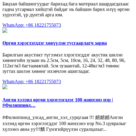
Бяцхан байшингуудыг барихад бага материал шаардагдахаас
гадна угсармал хийцтэй байдаг нь байшин барих илүү өргөн
хүрээтэй, үр дүнтэй арга юм.
WhatsApp: +86 18221755073
Өргөн хэрэглэгддэг хөвүүлэн тусгаарлагч зарна
Барилгын акустикт түгээмэл хэрэглэгддэг акустик шилэн
хөвөнгийн зузаан нь 2.5см, 5см, 10см, 16, 24, 32, 48, 80, 96,
112кг/м3 багтаамжтай. 5см зузаантай, 12-48кг/м3 төвөөс
зугтах шилэн хөвөнг ихэвчлэн ашигладаг.
WhatsApp: +86 18221755073
Англи хэлэнд өргөн хэрэглэгддэг 100 жинхэнэ нэр |
#Филиппинд…
#Филиппинд_улсад_англи_хэл_сурцгаая !!! 朗朗朗Англи
хэлэнд өргөн хэрэглэгддэг 100 жинхэнэ нэр No.3 цувралыг
хүлээнэ авна уу!!!類 Гүнзгийрүүлэн суралцахыг...