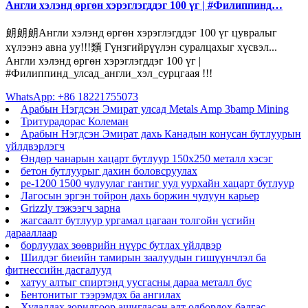
Англи хэлэнд өргөн хэрэглэгддэг 100 үг | #Филиппинд…
朗朗朗Англи хэлэнд өргөн хэрэглэгддэг 100 үг цувралыг
хүлээнэ авна уу!!!類 Гүнзгийрүүлэн суралцахыг хүсвэл...
Англи хэлэнд өргөн хэрэглэгддэг 100 үг |
#Филиппинд_улсад_англи_хэл_сурцгаая !!!
WhatsApp: +86 18221755073
Арабын Нэгдсэн Эмират улсад Metals Amp 3bamp Mining
Тритурадорас Колеман
Арабын Нэгдсэн Эмират дахь Канадын конусан бутлуурын
үйлдвэрлэгч
Өндөр чанарын хацарт бутлуур 150x250 металл хэсэг
бетон бутлуурыг дахин боловсруулах
pe-1200 1500 чулуулаг гантиг уул уурхайн хацарт бутлуур
Лагосын эргэн тойрон дахь боржин чулуун карьер
Grizzly тэжээгч зарна
жагсаалт бутлуур ургамал цагаан толгойн үсгийн
дарааллаар
борлуулах зөөврийн нүүрс бутлах үйлдвэр
Шилдэг биеийн тамирын заалуудын гишүүнчлэл ба
фитнессийн дасгалууд
хатуу алтыг спиртэнд уусгасны дараа металл бус
Бентонитыг тээрэмдэх ба ангилах
Худалдах зорилгоор ашигласан алт олборлох балгас