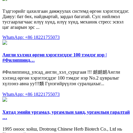
Тэдгээрийг цахилгаан дамжуулах системд өргөн хэрэглэгддэг.
Давуу: бат бөх, найдвартай, зардал багатай. Сул: нийлмэл
тусгаарлагчаас илүү хүнд, илүү хүнд, механик стресс эсвэл
цаг агаарын эрс ...
WhatsApp: +86 18221755073
Англи хэлэнд өргөн хэрэглэгддэг 100 тэмдэг нэр |
#Филиппинд…
#Филиппинд_улсад_англи_хэл_сурцгаая !!! 朗朗朗Англи
хэлэнд өргөн хэрэглэгддэг 100 тэмдэг нэр No.2 цувралыг
хүлээнэ авна уу!!!類 Гүнзгийрүүлэн суралцахыг...
WhatsApp: +86 18221755073
Хятад эмийн ургамал, ургамлын ханд, ургамлын гаралтай
…
1995 оноос хойш, Drotrong Chinese Herb Biotech Co., Ltd нь