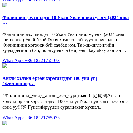
Филиппин дэх шилдэг 10 Укай Укай нийлүүлэгч (2024 оны
…
Филиппин дэх шилдэг 10 Укай Укай нийлүүлэгч (2024 оны
шинэчлэл) Укай Укай буюу хэмнэлттэй хуучин хувцас нь
Филиппинд хөгжиж буй салбар юм. Та жижиглэнгийн
худалдаачин ч бай, борлуулагч ч бай, зөв ukay ukay ханган ...
WhatsApp: +86 18221755073
Англи хэлэнд өргөн хэрэглэгддэг 100 үйл үг |
#Филиппинд…
#Филиппинд_улсад_англи_хэл_сурцгаая !!! 朗朗朗Англи
хэлэнд өргөн хэрэглэгддэг 100 үйл үг No.5 цувралыг хүлээнэ
авна уу!!!類 Гүнзгийрүүлэн суралцахыг хүсвэл...
WhatsApp: +86 18221755073