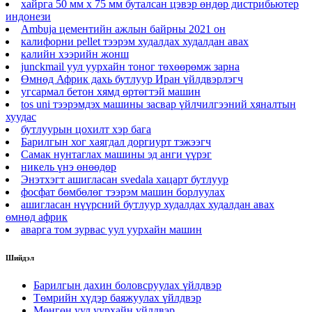
хайрга 50 мм х 75 мм буталсан цэвэр өндөр дистрибьютер
индонези
Ambuja цементийн ажлын байрны 2021 он
калифорни pellet тээрэм худалдах худалдан авах
калийн хээрийн жонш
junckmail уул уурхайн тоног төхөөрөмж зарна
Өмнөд Африк дахь бутлуур Иран үйлдвэрлэгч
угсармал бетон хямд өртөгтэй машин
tos uni тээрэмдэх машины засвар үйлчилгээний хяналтын
хуудас
бутлуурын цохилт хэр бага
Барилгын хог хаягдал доргиурт тэжээгч
Самак нунтаглах машины эд анги үүрэг
никель үнэ өнөөдөр
Энэтхэгт ашигласан svedala хацарт бутлуур
фосфат бөмбөлөг тээрэм машин борлуулах
ашигласан нүүрсний бутлуур худалдах худалдан авах
өмнөд африк
аварга том зурвас уул уурхайн машин
Шийдэл
Барилгын дахин боловсруулах үйлдвэр
Төмрийн хүдэр баяжуулах үйлдвэр
Мөнгөн уул уурхайн үйлдвэр