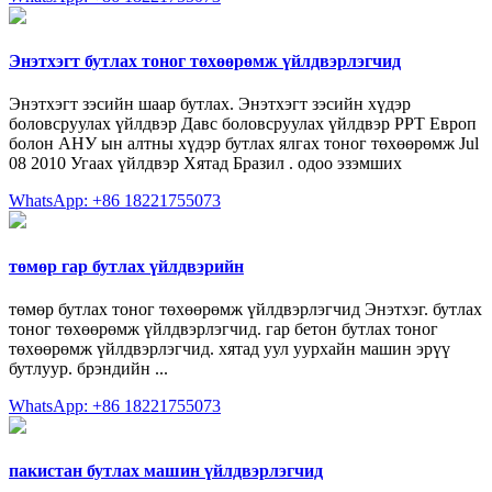
Энэтхэгт бутлах тоног төхөөрөмж үйлдвэрлэгчид
Энэтхэгт зэсийн шаар бутлах. Энэтхэгт зэсийн хүдэр
боловсруулах үйлдвэр Давс боловсруулах үйлдвэр PPT Европ
болон АНУ ын алтны хүдэр бутлах ялгах тоног төхөөрөмж Jul
08 2010 Угаах үйлдвэр Хятад Бразил . одоо эзэмших
WhatsApp: +86 18221755073
төмөр гар бутлах үйлдвэрийн
төмөр бутлах тоног төхөөрөмж үйлдвэрлэгчид Энэтхэг. бутлах
тоног төхөөрөмж үйлдвэрлэгчид. гар бетон бутлах тоног
төхөөрөмж үйлдвэрлэгчид. хятад уул уурхайн машин эрүү
бутлуур. брэндийн ...
WhatsApp: +86 18221755073
пакистан бутлах машин үйлдвэрлэгчид