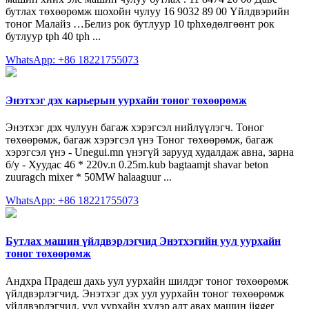
бутлах төхөөрөмж шохойн чулуу 16 9032 89 00 Үйлдвэрийн
тоног Малайз …Белиз рок бутлуур 10 tphхөдөлгөөнт рок
бутлуур tph 40 tph ...
WhatsApp: +86 18221755073
Энэтхэг дэх карьерын уурхайн тоног төхөөрөмж
Энэтхэг дэх чулуун багаж хэрэгсэл нийлүүлэгч. Тоног
төхөөрөмж, багаж хэрэгсэл үнэ Тоног төхөөрөмж, багаж
хэрэгсэл үнэ - Unegui.mn үнэгүй зарууд худалдаж авна, зарна
б/у - Хуудас 46 * 220v.n 0.25m.kub bagtaamjt shavar beton
zuuragch mixer * 50MW halaaguur ...
WhatsApp: +86 18221755073
Бутлах машин үйлдвэрлэгчид Энэтхэгийн уул уурхайн
тоног төхөөрөмж
Андхра Прадеш дахь уул уурхайн шилдэг тоног төхөөрөмж
үйлдвэрлэгчид. Энэтхэг дэх уул уурхайн тоног төхөөрөмж
үйлдвэрлэгчид. уул уурхайн хүдэр алт авах машин jigger