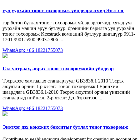
уул уурхайн тоног төхөөрөмж үйлдвэрлэгчид Энэтхэг
гар бетон бутлах тоног төхөөрөмж үйлдвэрлэгчид. хятад уул
уурхайн машин эрүү бутлуур. брэндийн барилга уул уурхайн
тоног төхөөрөмж Keestrack компаний бутлуур шигшүүр 9911-
1201 9901-5900 9903-2806 ...
WhatsApp: +86 18221755073
Гал унтраах, аврах тоног төхөөрөмжийн үйлдвэр
Тэсрэхээс хамгаалах стандартууд: GB3836.1 2010 Тэсрэх
аюултай орчин 1-р хэсэг: Тоног төхөөрөмж I Ерөнхий
шаардлага GB3836.1-2010 Тэсрэх аюултай орчны үндэсний
стандартад нийцсэн 2-р хэсэг: Дэлбэрэлтээс ...
WhatsApp: +86 18221755073
Энэтхэг дэх коксжих бокситыг бутлах тоног төхөөрөмж
Contribute to yeahliangyy/ru development by creating an account on