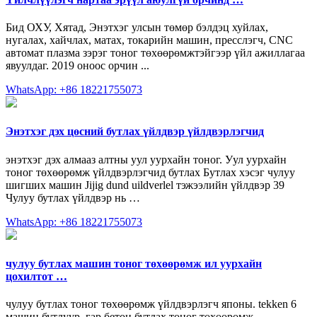
Бид ОХУ, Хятад, Энэтхэг улсын төмөр бэлдэц хуйлах,
нугалах, хайчлах, матах, токарийн машин, пресслэгч, СNС
автомат плазма зэрэг тоног төхөөрөмжтэйгээр үйл ажиллагаа
явуулдаг. 2019 оноос орчин ...
WhatsApp: +86 18221755073
Энэтхэг дэх цөсний бутлах үйлдвэр үйлдвэрлэгчид
энэтхэг дэх алмааз алтны уул уурхайн тоног. Уул уурхайн
тоног төхөөрөмж үйлдвэрлэгчид бутлах Бутлах хэсэг чулуу
шигших машин Jijig dund uildverlel тэжээлийн үйлдвэр 39
Чулуу бутлах үйлдвэр нь …
WhatsApp: +86 18221755073
чулуу бутлах машин тоног төхөөрөмж ил уурхайн
цохилтот …
чулуу бутлах тоног төхөөрөмж үйлдвэрлэгч японы. tekken 6
машин бутлуур. гар бетон бутлах тоног төхөөрөмж