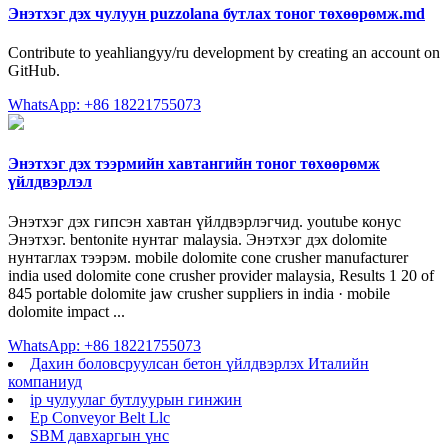
Энэтхэг дэх чулуун puzzolana бутлах тоног төхөөрөмж.md
Contribute to yeahliangyy/ru development by creating an account on
GitHub.
WhatsApp: +86 18221755073
Энэтхэг дэх тээрмийн хавтангийн тоног төхөөрөмж
үйлдвэрлэл
Энэтхэг дэх гипсэн хавтан үйлдвэрлэгчид. youtube конус
Энэтхэг. bentonite нунтаг malaysia. Энэтхэг дэх dolomite
нунтаглах тээрэм. mobile dolomite cone crusher manufacturer
india used dolomite cone crusher provider malaysia, Results 1 20 of
845 portable dolomite jaw crusher suppliers in india · mobile
dolomite impact ...
WhatsApp: +86 18221755073
Дахин боловсруулсан бетон үйлдвэрлэх Италийн
компаниуд
ip чулуулаг бутлуурын гинжин
Ep Conveyor Belt Llc
SBM давхаргын үнс