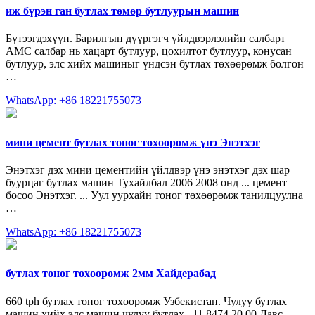
иж бүрэн ган бутлах төмөр бутлуурын машин
Бүтээгдэхүүн. Барилгын дүүргэгч үйлдвэрлэлийн салбарт
AMC салбар нь хацарт бутлуур, цохилтот бутлуур, конусан
бутлуур, элс хийх машиныг үндсэн бутлах төхөөрөмж болгон
…
WhatsApp: +86 18221755073
мини цемент бутлах тоног төхөөрөмж үнэ Энэтхэг
Энэтхэг дэх мини цементийн үйлдвэр үнэ энэтхэг дэх шар
буурцаг бутлах машин Тухайлбал 2006 2008 онд ... цемент
босоо Энэтхэг. ... Уул уурхайн тоног төхөөрөмж танилцуулна
…
WhatsApp: +86 18221755073
бутлах тоног төхөөрөмж 2мм Хайдерабад
660 tph бутлах тоног төхөөрөмж Узбекистан. Чулуу бутлах
машин хийх элс машин чулуу бутлах . 11 8474 20 00 Давс