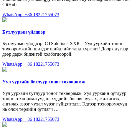
GitHub.
WhatsApp: +86 18221755073
Бутлуурын үйлдвэр
Бутлуурын үйлдвэр: CTSolutions ХХК – Уул уурхайн тоног
төхөөрөмжийн шилдэг шийдлийг танд хүргэнэ! Доорх дугаар
дээр дарж бидэнтэй холбогдоорой.
WhatsApp: +86 18221755073
Уул уурхайн бутлуур тоног төхөөрөмж
Уул уурхайн бутлуур тоног төхөөрөмж: Уул уурхайн бутлуур
тоног төхөөрөмжүүд нь хүдрийг боловсруулах, жижиглэх,
ангилах зэрэг чухал үүрэг гүйцэтгэдэг. Эдгээр төхөөрөмжүүд
нь олон төрлийн бутлагч …
WhatsApp: +86 18221755073