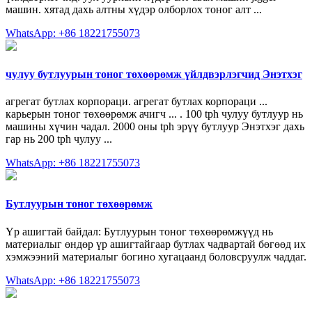
машин. хятад дахь алтны хүдэр олборлох тоног алт ...
WhatsApp: +86 18221755073
чулуу бутлуурын тоног төхөөрөмж үйлдвэрлэгчид Энэтхэг
агрегат бутлах корпораци. агрегат бутлах корпораци ...
карьерын тоног төхөөрөмж ачигч ... . 100 tph чулуу бутлуур нь
машины хүчин чадал. 2000 оны tph эрүү бутлуур Энэтхэг дахь
гар нь 200 tph чулуу ...
WhatsApp: +86 18221755073
Бутлуурын тоног төхөөрөмж
Үр ашигтай байдал: Бутлуурын тоног төхөөрөмжүүд нь
материалыг өндөр үр ашигтайгаар бутлах чадвартай бөгөөд их
хэмжээний материалыг богино хугацаанд боловсруулж чаддаг.
WhatsApp: +86 18221755073