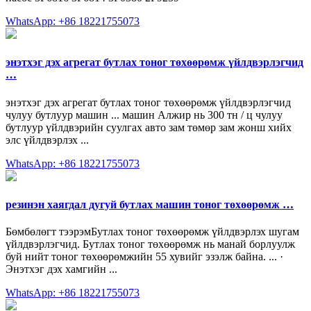
WhatsApp: +86 18221755073
энэтхэг дэх агрегат бутлах тоног төхөөрөмж үйлдвэрлэгчид
…
энэтхэг дэх агрегат бутлах тоног төхөөрөмж үйлдвэрлэгчид
чулуу бутлуур машин ... машин Алжир нь 300 тн / ц чулуу
бутлуур үйлдвэрийн суулгах авто зам төмөр зам жонш хийх
элс үйлдвэрлэх ...
WhatsApp: +86 18221755073
резинэн хаягдал дугуй бутлах машин тоног төхөөрөмж …
Бөмбөлөгт тээрэмБутлах тоног төхөөрөмж үйлдвэрлэх шугам
үйлдвэрлэгчид. Бутлах тоног төхөөрөмж нь манай борлуулж
буй нийт тоног төхөөрөмжийн 55 хувийг эзэлж байна. ... ·
Энэтхэг дэх хамгийн ...
WhatsApp: +86 18221755073