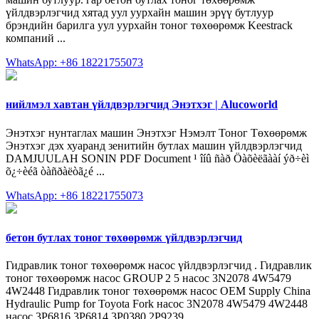
үйлдвэрлэгчид хятад уул уурхайн машин эрүү бутлуур
брэндийн барилга уул уурхайн тоног төхөөрөмж Keestrack
компаний ...
WhatsApp: +86 18221755073
нийлмэл хавтан үйлдвэрлэгчид Энэтхэг | Alucoworld
Энэтхэг нунтаглах машин Энэтхэг Нэмэлт Тоног Төхөөрөмж
Энэтхэг дэх хуаранд зенитийн бутлах машин үйлдвэрлэгчид
DAMJUULAH SONIN PDF Document ¹ îíû ñàð Öàõèëãààí ýð÷èì
õ¿÷èéã òàñðàëòã¿é ...
WhatsApp: +86 18221755073
бетон бутлах тоног төхөөрөмж үйлдвэрлэгчид
Гидравлик тоног төхөөрөмж насос үйлдвэрлэгчид . Гидравлик
тоног төхөөрөмж насос GROUP 2 5 насос 3N2078 4W5479
4W2448 Гидравлик тоног төхөөрөмж насос OEM Supply China
Hydraulic Pump for Toyota Fork насос 3N2078 4W5479 4W2448
насос 3P6816 3P6814 3P0380 2P9239