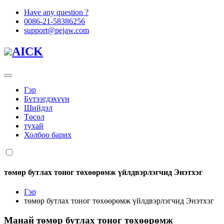
Have any question ?
0086-21-58386256
support@pejaw.com
AICK
Гэр
Бүтээгдэхүүн
Шийдэл
Төсөл
тухай
Холбоо барих
төмөр бутлах тоног төхөөрөмж үйлдвэрлэгчид Энэтхэг
Гэр
төмөр бутлах тоног төхөөрөмж үйлдвэрлэгчид Энэтхэг
Манай
төмөр бутлах тоног төхөөрөмж