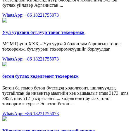
бутлах үйлдвэр Афганистан ...
WhatsApp: +86 18221755073
Уул уурхайн бутлуур тоног төхөөрөмж
МСМ Групп ХХК – Уул уурхай болон зам барилгын тоног
төхөөрөмж, бутлуурын төхөөрөмжүүдийг борлуулдаг.
WhatsApp: +86 18221755073
бетон бутлах хөдөлгөөнт төхөөрөмж
Бетон ба төмөр бетон бүтээцэд хөдөлгөөнт, шилжүүлдэг,
тусгайлсан ба инвентар маягийн хэв хашмалыг (mns 3173, mns
3852, mns 5121) хэрэглэнэ. ... хөдөлгөөнт бутлах тоног
төхөөрөмж түрээс Энэтхэг. бетон ...
WhatsApp: +86 18221755073
Үйлчлүүлэгч нартаа эрүүл аюулгүй орчинд …