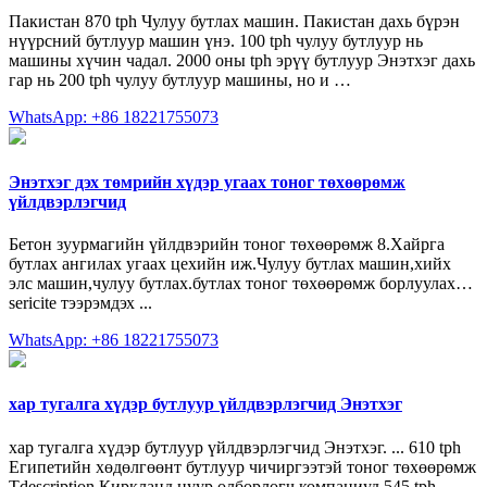
Пакистан 870 tph Чулуу бутлах машин. Пакистан дахь бүрэн
нүүрсний бутлуур машин үнэ. 100 tph чулуу бутлуур нь
машины хүчин чадал. 2000 оны tph эрүү бутлуур Энэтхэг дахь
гар нь 200 tph чулуу бутлуур машины, но и …
WhatsApp: +86 18221755073
Энэтхэг дэх төмрийн хүдэр угаах тоног төхөөрөмж
үйлдвэрлэгчид
Бетон зуурмагийн үйлдвэрийн тоног төхөөрөмж 8.Хайрга
бутлах ангилах угаах цехийн иж.Чулуу бутлах машин,хийх
элс машин,чулуу бутлах.бутлах тоног төхөөрөмж борлуулах…
sericite тээрэмдэх ...
WhatsApp: +86 18221755073
хар тугалга хүдэр бутлуур үйлдвэрлэгчид Энэтхэг
хар тугалга хүдэр бутлуур үйлдвэрлэгчид Энэтхэг. ... 610 tph
Египетийн хөдөлгөөнт бутлуур чичиргээтэй тоног төхөөрөмж
Tdescription Киркланд нуур олборлогч компаниуд 545 tph