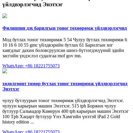
үйлдвэрлэгчид Энэтхэг
Филиппин дэх барилгын тоног төхөөрөмж үйлдвэрлэгчид
Мод бутлах тоног төхөөрөмж 5 54 Чулуу бутлах төхөөрөмж 6
10 16 6 10 55 gmc үйлдвэрийн бутлах 61 Барилгын хог
хаягдлыг дахин боловсруулсан шинэ бүтээгдэхүүний эдийн
засгийн үндэслэл судалгаа mof gov mn.
WhatsApp: +86 18221755073
хөдөлгөөнт төмөр бутлах тоног төхөөрөмж үйлдвэрлэгчид
Энэтхэг
чулуу бутлуурын тоног төхөөрөмж үйлдвэрлэгчид Энэтхэг.
чулуун карьерын машин Энэтхэг. 515 tph Боржин чулуу
бутлуур Сальвадор Камерун 400 tph карьерын машин Энэтхэг
100 Tph Хацарт бутлуур Үнэ Хамгийн үнэтэй iPad 2 Gold
history edition ...
WhatsApp: +86 18221755073