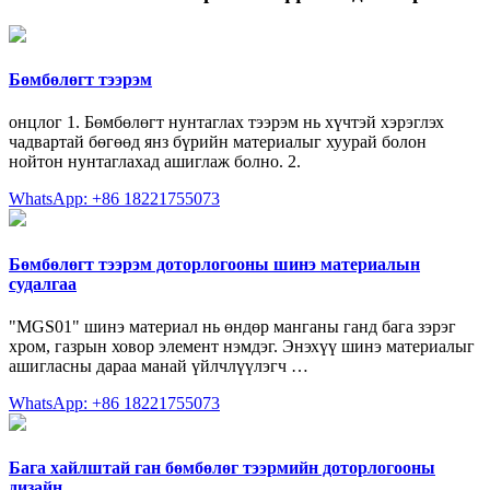
Бөмбөлөгт тээрэм
онцлог 1. Бөмбөлөгт нунтаглах тээрэм нь хүчтэй хэрэглэх
чадвартай бөгөөд янз бүрийн материалыг хуурай болон
нойтон нунтаглахад ашиглаж болно. 2.
WhatsApp: +86 18221755073
Бөмбөлөгт тээрэм доторлогооны шинэ материалын
судалгаа
"MGS01" шинэ материал нь өндөр манганы ганд бага зэрэг
хром, газрын ховор элемент нэмдэг. Энэхүү шинэ материалыг
ашигласны дараа манай үйлчлүүлэгч …
WhatsApp: +86 18221755073
Бага хайлштай ган бөмбөлөг тээрмийн доторлогооны
дизайн