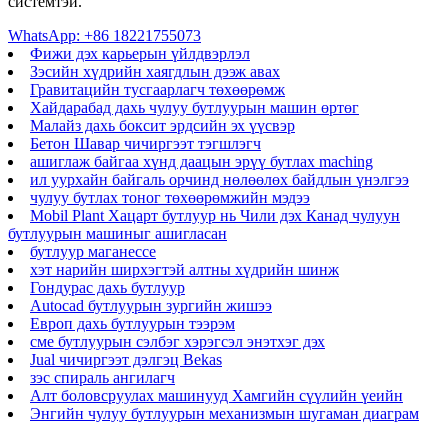
системтэй.
WhatsApp: +86 18221755073
Фижи дэх карьерын үйлдвэрлэл
Зэсийн хүдрийн хаягдлын дээж авах
Гравитацийн тусгаарлагч төхөөрөмж
Хайдарабад дахь чулуу бутлуурын машин өртөг
Малайз дахь боксит эрдсийн эх үүсвэр
Бетон Шавар чичиргээт тэгшлэгч
ашиглаж байгаа хүнд даацын эрүү бутлах maching
ил уурхайн байгаль орчинд нөлөөлөх байдлын үнэлгээ
чулуу бутлах тоног төхөөрөмжийн мэдээ
Mobil Plant Хацарт бутлуур нь Чили дэх Канад чулуун
бутлуурын машиныг ашигласан
бутлуур маганессе
хэт нарийн ширхэгтэй алтны хүдрийн шинж
Гондурас дахь бутлуур
Autocad бутлуурын зургийн жишээ
Европ дахь бутлуурын тээрэм
сме бутлуурын сэлбэг хэрэгсэл энэтхэг дэх
Jual чичиргээт дэлгэц Bekas
зэс спираль ангилагч
Алт боловсруулах машинууд Хамгийн сүүлийн үеийн
Энгийн чулуу бутлуурын механизмын шугаман диаграм