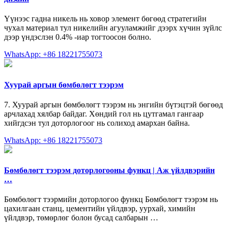
Үүнээс гадна никель нь ховор элемент бөгөөд стратегийн
чухал материал тул никелийн агууламжийг дээрх хүчин зүйлс
дээр үндэслэн 0.4% -иар тогтоосон болно.
WhatsApp: +86 18221755073
Хуурай аргын бөмбөлөгт тээрэм
7. Хуурай аргын бөмбөлөгт тээрэм нь энгийн бүтэцтэй бөгөөд
арчлахад хялбар байдаг. Хөндий гол нь цутгамал гангаар
хийгдсэн тул доторлогоог нь солиход амархан байна.
WhatsApp: +86 18221755073
Бөмбөлөгт тээрэм доторлогооны функц | Аж үйлдвэрийн
…
Бөмбөлөгт тээрмийн доторлогоо функц Бөмбөлөгт тээрэм нь
цахилгаан станц, цементийн үйлдвэр, уурхай, химийн
үйлдвэр, төмөрлөг болон бусад салбарын …