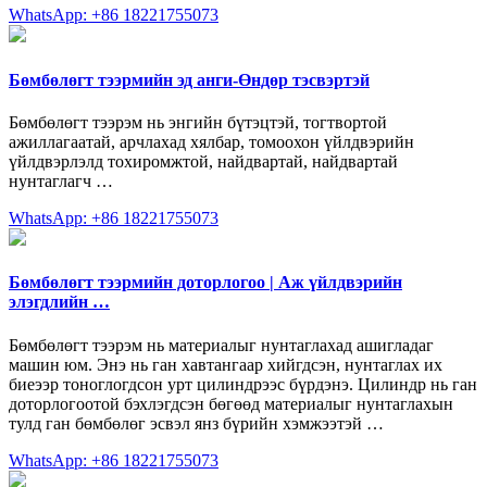
WhatsApp: +86 18221755073
Бөмбөлөгт тээрмийн эд анги-Өндөр тэсвэртэй
Бөмбөлөгт тээрэм нь энгийн бүтэцтэй, тогтвортой
ажиллагаатай, арчлахад хялбар, томоохон үйлдвэрийн
үйлдвэрлэлд тохиромжтой, найдвартай, найдвартай
нунтаглагч …
WhatsApp: +86 18221755073
Бөмбөлөгт тээрмийн доторлогоо | Аж үйлдвэрийн
элэгдлийн …
Бөмбөлөгт тээрэм нь материалыг нунтаглахад ашигладаг
машин юм. Энэ нь ган хавтангаар хийгдсэн, нунтаглах их
биеээр тоноглогдсон урт цилиндрээс бүрдэнэ. Цилиндр нь ган
доторлогоотой бэхлэгдсэн бөгөөд материалыг нунтаглахын
тулд ган бөмбөлөг эсвэл янз бүрийн хэмжээтэй …
WhatsApp: +86 18221755073