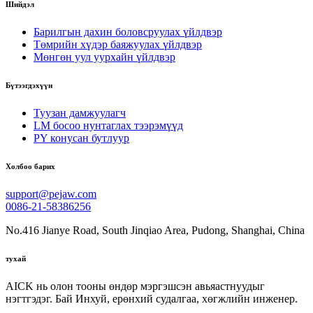
Шийдэл
Барилгын дахин боловсруулах үйлдвэр
Төмрийн хүдэр баяжуулах үйлдвэр
Мөнгөн уул уурхайн үйлдвэр
Бүтээгдэхүүн
Туузан дамжуулагч
LM босоо нунтаглах тээрэмүүд
PY конусан бутлуур
Холбоо барих
support@pejaw.com
0086-21-58386256
No.416 Jianye Road, South Jinqiao Area, Pudong, Shanghai, China
тухай
AICK нь олон тооны өндөр мэргэшсэн авьяастнуудыг
нэгтгэдэг. Бай Инхуй, ерөнхий судалгаа, хөгжлийн инженер.