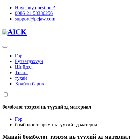
Have any question ?
0086-21-58386256
support@pejaw.com
AICK
Гэр
Бүтээгдэхүүн
Шийдэл
Төсөл
тухай
Холбоо барих
бөмбөлөг тээрэм нь түүхий эд материал
Гэр
бөмбөлөг тээрэм нь түүхий эд материал
Манай
бөмбөлөг тээрэм нь түүхий эд материал