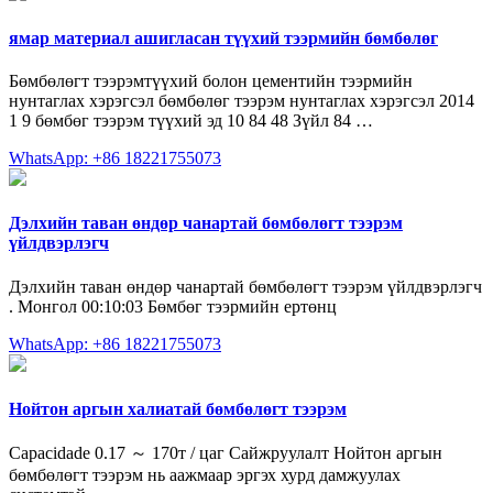
ямар материал ашигласан түүхий тээрмийн бөмбөлөг
Бөмбөлөгт тээрэмтүүхий болон цементийн тээрмийн
нунтаглах хэрэгсэл бөмбөлөг тээрэм нунтаглах хэрэгсэл 2014
1 9 бөмбөг тээрэм түүхий эд 10 84 48 Зүйл 84 …
WhatsApp: +86 18221755073
Дэлхийн таван өндөр чанартай бөмбөлөгт тээрэм
үйлдвэрлэгч
Дэлхийн таван өндөр чанартай бөмбөлөгт тээрэм үйлдвэрлэгч
. Монгол 00:10:03 Бөмбөг тээрмийн ертөнц
WhatsApp: +86 18221755073
Нойтон аргын халиатай бөмбөлөгт тээрэм
Capacidade 0.17 ～ 170т / цаг Сайжруулалт Нойтон аргын
бөмбөлөгт тээрэм нь аажмаар эргэх хурд дамжуулах