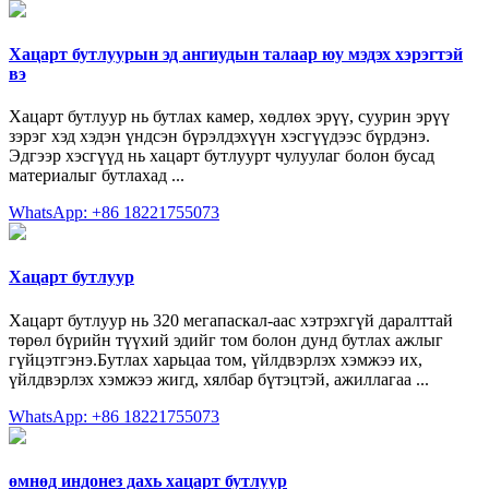
Хацарт бутлуурын эд ангиудын талаар юу мэдэх хэрэгтэй
вэ
Хацарт бутлуур нь бутлах камер, хөдлөх эрүү, суурин эрүү
зэрэг хэд хэдэн үндсэн бүрэлдэхүүн хэсгүүдээс бүрдэнэ.
Эдгээр хэсгүүд нь хацарт бутлуурт чулуулаг болон бусад
материалыг бутлахад ...
WhatsApp: +86 18221755073
Хацарт бутлуур
Хацарт бутлуур нь 320 мегапаскал-аас хэтрэхгүй даралттай
төрөл бүрийн түүхий эдийг том болон дунд бутлах ажлыг
гүйцэтгэнэ.Бутлах харьцаа том, үйлдвэрлэх хэмжээ их,
үйлдвэрлэх хэмжээ жигд, хялбар бүтэцтэй, ажиллагаа ...
WhatsApp: +86 18221755073
өмнөд индонез дахь хацарт бутлуур