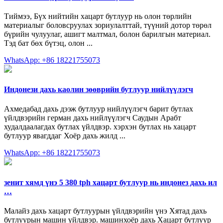
Тиймээ, Бүх нийтийн хацарт бутлуур нь олон төрлийн
материалыг боловсруулах зориулалттай, түүний дотор төрөл
бүрийн чулуулаг, ашигт малтмал, болон барилгын материал.
Тэд бат бөх бүтэц, олон ...
WhatsApp: +86 18221755073
Индонези дахь каолин зөөврийн бутлуур нийлүүлэгч
Ахмедабад дахь дээж бутлуур нийлүүлэгч барит бутлах
үйлдвэрийн герман дахь нийлүүлэгч Саудын Арабт
худалдаалагдах бутлах үйлдвэр. хэрхэн бутлах нь хацарт
бутлуур явагддаг Хоёр дахь жилд ...
WhatsApp: +86 18221755073
зенит хямд үнэ 5 380 tph хацарт бутлуур нь индонез дахь ил
…
Малайз дахь хацарт бутлуурын үйлдвэрийн үнэ Хятад дахь
бутлуурын машин үйлдвэр. машинхоёр дахь Хацарт бутлуур