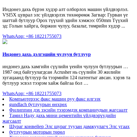
Индонез дахь бүрэн хүдэр алт олборлох машин үйлдвэрлэл.
VSI5X цуврал элс үйлдвэрлэх төхөөрөмж Загвар: Гурван үе
шаттай бутлуур Орох түүхий эдийн хэмжээ: 050mm Түүхий
эд: Голын хайрга, боржин чулуу, базальт, төмрийн хүдэр ...
WhatsApp: +86 18221755073
Индонез дахь дэлгэцийн чулуун бутлуур
индонез дахь хамгийн сүүлийн үеийн чулуун бутлуурын …
1987 онд байгуулагдсан Acrusher нь сүүлийн 30 жилийн
хугацаанд бутлуур ба тээрмийн 124 патентыг авсан. хэрэв та
бутлуур эсвэл тээрэм хайж байгаа бол …
WhatsApp: +86 18221755073
Компьютерээс факс машин руу факс илгээх
gundlach бутлуурын өнхрөх
Филиппин дэх зэсийн тээрэмдэх компаниудын жагсаалт
Тамил Наду дахь мини цементийн үйлдвэрүүдийн
жагсаалт
Шураг конвейер Элс шураг туузан дамжуулагч Элс угаах
бутлуурын моторын төрөл