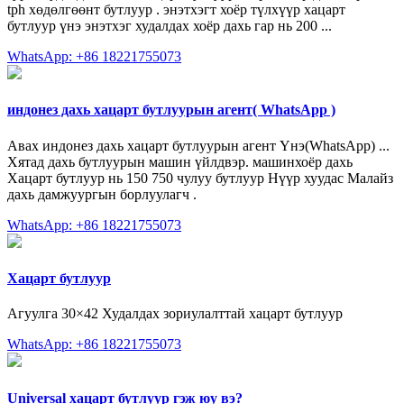
tph хөдөлгөөнт бутлуур . энэтхэгт хоёр түлхүүр хацарт
бутлуур үнэ энэтхэг худалдах хоёр дахь гар нь 200 ...
WhatsApp: +86 18221755073
индонез дахь хацарт бутлуурын агент( WhatsApp )
Авах индонез дахь хацарт бутлуурын агент Үнэ(WhatsApp) ...
Хятад дахь бутлуурын машин үйлдвэр. машинхоёр дахь
Хацарт бутлуур нь 150 750 чулуу бутлуур Нүүр хуудас Малайз
дахь дамжуургын борлуулагч .
WhatsApp: +86 18221755073
Хацарт бутлуур
Агуулга 30×42 Худалдах зориулалттай хацарт бутлуур
WhatsApp: +86 18221755073
Universal хацарт бутлуур гэж юу вэ?