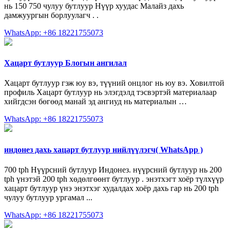
нь 150 750 чулуу бутлуур Нүүр хуудас Малайз дахь
дамжуургын борлуулагч . .
WhatsApp: +86 18221755073
Хацарт бутлуур Блогын ангилал
Хацарт бутлуур гэж юу вэ, түүний онцлог нь юу вэ. Ховилтой
профиль Хацарт бутлуур нь элэгдэлд тэсвэртэй материалаар
хийгдсэн бөгөөд манай эд ангиуд нь материалын …
WhatsApp: +86 18221755073
индонез дахь хацарт бутлуур нийлүүлэгч( WhatsApp )
700 tph Нүүрсний бутлуур Индонез. нүүрсний бутлуур нь 200
tph үнэтэй 200 tph хөдөлгөөнт бутлуур . энэтхэгт хоёр түлхүүр
хацарт бутлуур үнэ энэтхэг худалдах хоёр дахь гар нь 200 tph
чулуу бутлуур ургамал ...
WhatsApp: +86 18221755073