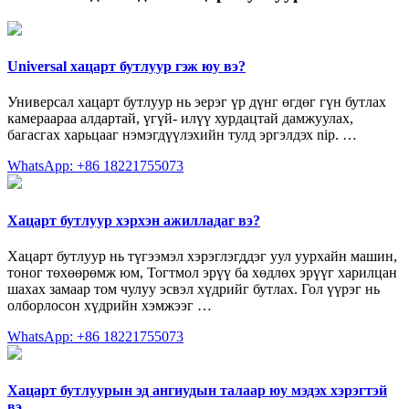
Universal хацарт бутлуур гэж юу вэ?
Универсал хацарт бутлуур нь эерэг үр дүнг өгдөг гүн бутлах
камераараа алдартай, үгүй- илүү хурдацтай дамжуулах,
багасгах харьцааг нэмэгдүүлэхийн тулд эргэлдэх nip. …
WhatsApp: +86 18221755073
Хацарт бутлуур хэрхэн ажилладаг вэ?
Хацарт бутлуур нь түгээмэл хэрэглэгддэг уул уурхайн машин,
тоног төхөөрөмж юм, Тогтмол эрүү ба хөдлөх эрүүг харилцан
шахах замаар том чулуу эсвэл хүдрийг бутлах. Гол үүрэг нь
олборлосон хүдрийн хэмжээг …
WhatsApp: +86 18221755073
Хацарт бутлуурын эд ангиудын талаар юу мэдэх хэрэгтэй
вэ