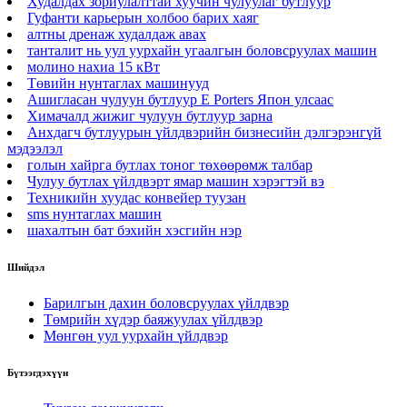
Худалдах зориулалттай хуучин чулуулаг бутлуур
Гуфанти карьерын холбоо барих хаяг
алтны дренаж худалдаж авах
танталит нь уул уурхайн угаалгын боловсруулах машин
молино нахиа 15 кВт
Төвийн нунтаглах машинууд
Ашигласан чулуун бутлуур E Porters Япон улсаас
Химачалд жижиг чулуун бутлуур зарна
Анхдагч бутлуурын үйлдвэрийн бизнесийн дэлгэрэнгүй
мэдээлэл
голын хайрга бутлах тоног төхөөрөмж талбар
Чулуу бутлах үйлдвэрт ямар машин хэрэгтэй вэ
Техникийн хуудас конвейер туузан
sms нунтаглах машин
шахалтын бат бэхийн хэсгийн нэр
Шийдэл
Барилгын дахин боловсруулах үйлдвэр
Төмрийн хүдэр баяжуулах үйлдвэр
Мөнгөн уул уурхайн үйлдвэр
Бүтээгдэхүүн