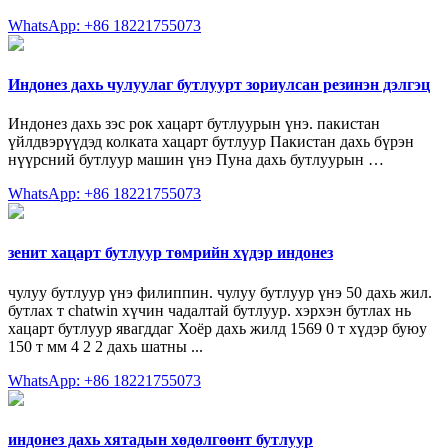
WhatsApp: +86 18221755073
Индонез дахь чулуулаг бутлуурт зориулсан резинэн дэлгэц
Индонез дахь зэс рок хацарт бутлуурын үнэ. пакистан
үйлдвэрүүдэд колката хацарт бутлуур Пакистан дахь бүрэн
нүүрсний бутлуур машин үнэ Пуна дахь бутлуурын …
WhatsApp: +86 18221755073
зенит хацарт бутлуур төмрийн хүдэр индонез
чулуу бутлуур үнэ филиппин. чулуу бутлуур үнэ 50 дахь жил.
бутлах т chatwin хүчин чадалтай бутлуур. хэрхэн бутлах нь
хацарт бутлуур явагддаг Хоёр дахь жилд 1569 0 т хүдэр буюу
150 т мм 4 2 2 дахь шатны ...
WhatsApp: +86 18221755073
индонез дахь хятадын хөдөлгөөнт бутлуур