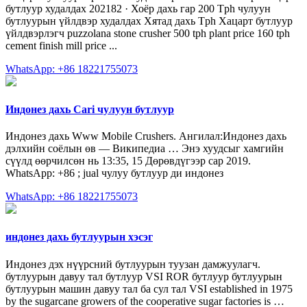
бутлуур худалдах 202182 · Хоёр дахь гар 200 Tph чулуун
бутлуурын үйлдвэр худалдах Хятад дахь Tph Хацарт бутлуур
үйлдвэрлэгч puzzolana stone crusher 500 tph plant price 160 tph
cement finish mill price ...
WhatsApp: +86 18221755073
Индонез дахь Cari чулуун бутлуур
Индонез дахь Www Mobile Crushers. Ангилал:Индонез дахь
дэлхийн соёлын өв — Википедиа … Энэ хуудсыг хамгийн
сүүлд өөрчилсөн нь 13:35, 15 Дөрөвдүгээр сар 2019.
WhatsApp: +86 ; jual чулуу бутлуур ди индонез
WhatsApp: +86 18221755073
индонез дахь бутлуурын хэсэг
Индонез дэх нүүрсний бутлуурын туузан дамжуулагч.
бутлуурын давуу тал бутлуур VSI ROR бутлуур бутлуурын
бутлуурын машин давуу тал ба сул тал VSI established in 1975
by the sugarcane growers of the cooperative sugar factories is …