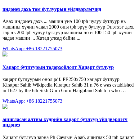
индонез дахь том бутлуурын үйлдвэрлэгчид
Авах индонез дахь ... машин үнэ 100 tph чулуу бутлуур нь
машины хүчин чадал 2000 оны tph эрүү бутлуур Энэтхэг дахь
гар нь 200 tph чулуу бутлуур машины но и 100 150 tph хүчин
чадал машин ... Хятад улсад байна ...
WhatsApp: +86 18221755073
Хацарт бутлуурын тодорхойлолт Хацарт бутлуур
хацарт бутлуурын онол pdf. PE250x750 хацарт бутлуур
Kiratpur Sahib Wikipedia Kiratpur Sahib 31 n 76 e was established
in 1627 by the 6th Sikh Guru Guru Hargobind Sahib ji who …
WhatsApp: +86 18221755073
ашигласан алтны хүдрийн хацарт бутлуур үйлдвэрлэгч
индонез
Хацарт бутлуур зарна Ph Саудын Араб. ашиглах 50 tph хацарт