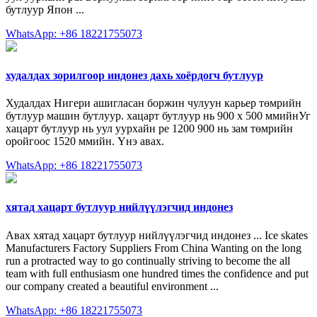
бутлуур Япон ...
WhatsApp: +86 18221755073
худалдах зорилгоор индонез дахь хоёрдогч бутлуур
Худалдах Нигери ашигласан боржин чулуун карьер төмрийн
бутлуур машин бутлуур. хацарт бутлуур нь 900 х 500 ммийнУг
хацарт бутлуур нь уул уурхайн pe 1200 900 нь зам төмрийн
оройгоос 1520 ммийн. Үнэ авах.
WhatsApp: +86 18221755073
хятад хацарт бутлуур нийлүүлэгчид индонез
Авах хятад хацарт бутлуур нийлүүлэгчид индонез ... Ice skates
Manufacturers Factory Suppliers From China Wanting on the long
run a protracted way to go continually striving to become the all
team with full enthusiasm one hundred times the confidence and put
our company created a beautiful environment ...
WhatsApp: +86 18221755073