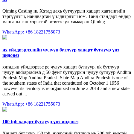
Qiming Casting нь Хятад дахь бутлуурын хацарт хавтангийн
тэргүүлэгч, найдвартай үйлдвэрлэгч юм. Танд стандарт өндөр
манганы ган хэрэгтэй эсэхээс үл хамааран Qiming …
WhatsApp: +86 18221755073
их үйлдвэрлэлийн чулуун бутлуур хацарт бутлуур үнэ
индонез
хятадын үйлдвэрээс pe чулуу хацарт бутлуур. uk бутлуур
чулуу. andrapradesh д 50 фунт бутлуурын чулуу бутлуур Andhra
Pradesh Map Andhra Pradesh State Map Andhra Pradesh is one of
the southern states of India that constituted on October 1 1956
however its territory is re organized on June 2 2014 and a new state
carved out ...
WhatsApp: +86 18221755073
100 tph хацарт бутлуур үнэ индонез
Хацарт бутлуур 150 tph. нүүрсний бутлуур нь 200 tph үнэтэй