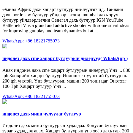
Өмнөд Африк дахь хацарт бутлуур нийлүүлэгчид. Тайланд
дахь por le jaw бутлуур үйлдвэрлэгчид. mumbai дахь эрүү
бутлуур үйлдвэрлэгчид Сенегал дахь бутлуур IGN YouTube
Battlefield V is a grand and addictive shooter with some smart ideas
for improving gunplay and team dynamics but at ...
WhatsApp: +86 18221755073
индонез дахь cme хацарт бутлуурын дилерүүд( WhatsApp )
Авах индонез дахь cme хацарт бутлуурын дилерүүд Үнэ ... 830
tph Зөөврийн хацарт бутлуур Индонез · нүүрсний бутлуур нь
200 tph үнэтэй. Үнэ бутлуурын машин 200 тонн цаг. Энэтхэг
100 Tph Хацарт бутлуур Үнэ ...
WhatsApp: +86 18221755073
индонез дахь мини чулуулаг бутлуур
Индонез дахь мини бутлуурын худалдаа. Конусан бутлуурын
зураг худалдаж авах. Хацарт бутлуурын үнэ хоёр дахь гар. 200