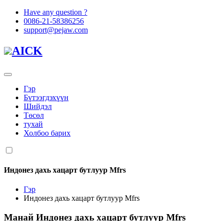
Have any question ?
0086-21-58386256
support@pejaw.com
AICK
Гэр
Бүтээгдэхүүн
Шийдэл
Төсөл
тухай
Холбоо барих
Индонез дахь хацарт бутлуур Mfrs
Гэр
Индонез дахь хацарт бутлуур Mfrs
Манай
Индонез дахь хацарт бутлуур Mfrs