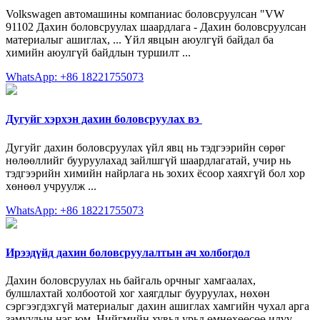
Volkswagen автомашины компаниас боловсруулсан "VW
91102 Дахин боловсруулах шаардлага - Дахин боловсруулсан
материалыг ашиглах, ... Үйл явцын аюулгүй байдал ба
химийн аюулгүй байдлын туршилт ...
WhatsApp: +86 18221755073
Дугуйг хэрхэн дахин боловсруулах вэ ️
Дугуйг дахин боловсруулах үйл явц нь тэдгээрийн сөрөг
нөлөөллийг бууруулахад зайлшгүй шаардлагатай, учир нь
тэдгээрийн химийн найрлага нь зохих ёсоор хаяхгүй бол хор
хөнөөл учруулж ...
WhatsApp: +86 18221755073
Ирээдүйд дахин боловсруулалтын ач холбогдол
Дахин боловсруулах нь байгаль орчныг хамгаалах,
булшлахтай холбоотой хог хаягдлыг бууруулах, нөхөн
сэргээгдэхгүй материалыг дахин ашиглах хамгийн чухал арга
замуудын нэг юм. Нийгмийн хувьд урьд өмнөхөөсөө илүү...