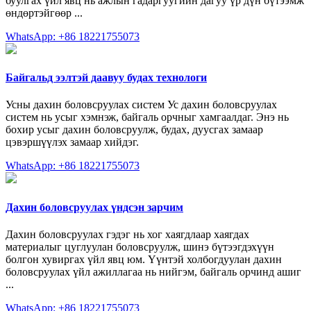
буулгах үйл явц нь ажлын гадаргуугийн дагуу үр дүн бүтээмж
өндөртэйгөөр ...
WhatsApp: +86 18221755073
Байгальд ээлтэй даавуу будах технологи
Усны дахин боловсруулах систем Ус дахин боловсруулах
систем нь усыг хэмнэж, байгаль орчныг хамгаалдаг. Энэ нь
бохир усыг дахин боловсруулж, будах, дуусгах замаар
цэвэршүүлэх замаар хийдэг.
WhatsApp: +86 18221755073
Дахин боловсруулах үндсэн зарчим
Дахин боловсруулах гэдэг нь хог хаягдлаар хаягдах
материалыг цуглуулан боловсруулж, шинэ бүтээгдэхүүн
болгон хувиргах үйл явц юм. Үүнтэй холбогдуулан дахин
боловсруулах үйл ажиллагаа нь нийгэм, байгаль орчинд ашиг
...
WhatsApp: +86 18221755073