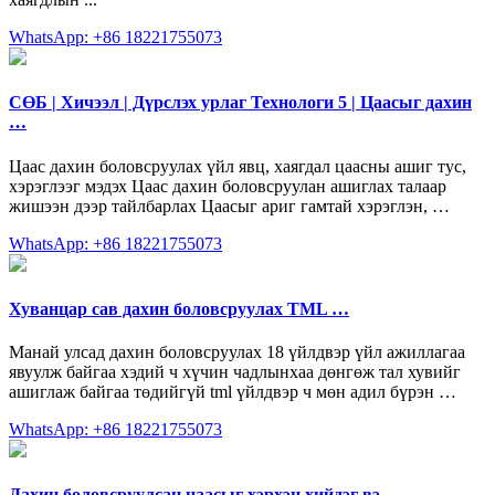
WhatsApp: +86 18221755073
СӨБ | Хичээл | Дүрслэх урлаг Технологи 5 | Цаасыг дахин
…
Цаас дахин боловсруулах үйл явц, хаягдал цаасны ашиг тус,
хэрэглээг мэдэх Цаас дахин боловсруулан ашиглах талаар
жишээн дээр тайлбарлах Цаасыг ариг гамтай хэрэглэн, …
WhatsApp: +86 18221755073
Хуванцар сав дахин боловсруулах TML …
Манай улсад дахин боловсруулах 18 үйлдвэр үйл ажиллагаа
явуулж байгаа хэдий ч хүчин чадлынхаа дөнгөж тал хувийг
ашиглаж байгаа төдийгүй tml үйлдвэр ч мөн адил бүрэн …
WhatsApp: +86 18221755073
Дахин боловсруулсан цаасыг хэрхэн хийдэг вэ – …