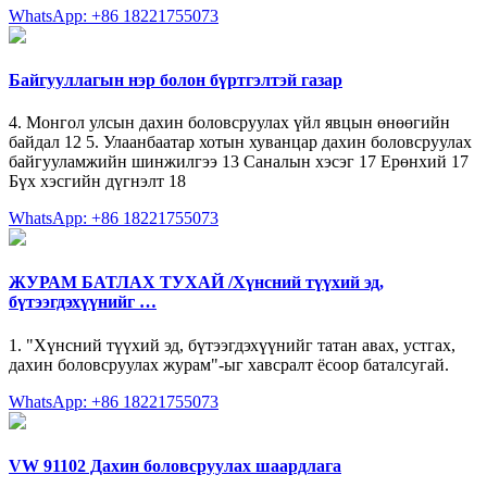
WhatsApp: +86 18221755073
Байгууллагын нэр болон бүртгэлтэй газар
4. Монгол улсын дахин боловсруулах үйл явцын өнөөгийн
байдал 12 5. Улаанбаатар хотын хуванцар дахин боловсруулах
байгууламжийн шинжилгээ 13 Саналын хэсэг 17 Ерөнхий 17
Бүх хэсгийн дүгнэлт 18
WhatsApp: +86 18221755073
ЖУРАМ БАТЛАХ ТУХАЙ /Хүнсний түүхий эд,
бүтээгдэхүүнийг …
1. "Хүнсний түүхий эд, бүтээгдэхүүнийг татан авах, устгах,
дахин боловсруулах журам"-ыг хавсралт ёсоор баталсугай.
WhatsApp: +86 18221755073
VW 91102 Дахин боловсруулах шаардлага