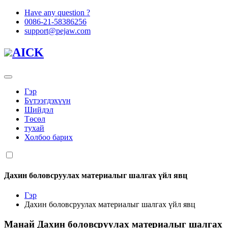
Have any question ?
0086-21-58386256
support@pejaw.com
AICK
Гэр
Бүтээгдэхүүн
Шийдэл
Төсөл
тухай
Холбоо барих
Дахин боловсруулах материалыг шалгах үйл явц
Гэр
Дахин боловсруулах материалыг шалгах үйл явц
Манай
Дахин боловсруулах материалыг шалгах