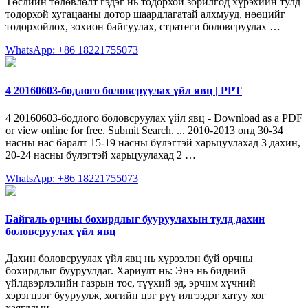
Төслийн төлөвлөлт гэдэг нь тодорхой зорилгод хүрэхийн тулд
тодорхой хугацааны дотор шаардлагатай алхмууд, нөөцийг
тодорхойлох, зохион байгуулах, стратеги боловсруулах …
WhatsApp: +86 18221755073
4 20160603-бодлого боловсруулах үйл явц | PPT
4 20160603-бодлого боловсруулах үйл явц - Download as a PDF
or view online for free. Submit Search. ... 2010-2013 онд 30-34
насны нас баралт 15-19 насны бүлэгтэй харьцуулахад 3 дахин,
20-24 насны бүлэгтэй харьцуулахад 2 …
WhatsApp: +86 18221755073
Байгаль орчны бохирдлыг бууруулахын тулд дахин
боловсруулах үйл явц
Дахин боловсруулах үйл явц нь хүрээлэн буй орчны
бохирдлыг бууруулдаг. Хариулт нь: Энэ нь бидний
үйлдвэрлэлийн газрын тос, түүхий эд, эрчим хүчний
хэрэгцээг бууруулж, хогийн цэг рүү илгээдэг хатуу хог
хаягдлын ...