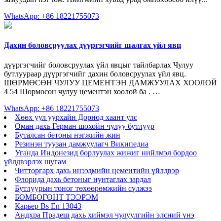
WhatsApp: +86 18221755073
Дахин боловсруулах дүүргэгчийг шалгах үйл явц
дүүргэгчийг боловсруулах үйл явцыг тайлбарлах Чулуу
бутлуураар дүүргэгчийг дахин боловсруулах үйл явц.
ШӨРМӨСӨН ЧУЛУУ ЦЕМЕНТЭН ДАМЖУУЛАХ ХООЛОЙ
4 54 Шөрмөсөн чулуу цементэн хоолой ба . …
WhatsApp: +86 18221755073
Хөөх уул уурхайн Дорнод хаант улс
Оман дахь Герман шохойн чулуу бутлуур
Буталсан бетоны нэгжийн жин
Резинэн туузан дамжуулагч Википедиа
Уганда Индонезид борлуулах жижиг нийлмэл бордоо
үйлдвэрлэх шугам
Читторгарх дахь инээдмийн цементийн үйлдвэр
Флорида дахь бетоныг нунтаглах зардал
Бутлуурын тоног төхөөрөмжийн сүлжээ
БӨМБӨГӨНТ ТЭЭРЭМ
Карьер Bs En 13043
Андхра Прадеш дахь хиймэл чулуулгийн элсний үнэ