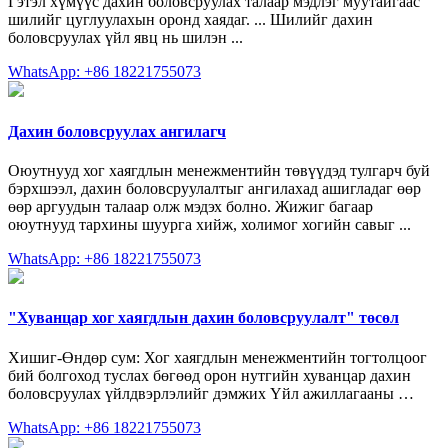
Гэтэл хүмүүс дахин боловсруулах талаар мэдлэг муутайгаас
шилийг цуглуулахын оронд хаядаг. ... Шилийг дахин
боловсруулах үйл явц нь шилэн ...
WhatsApp: +86 18221755073
Дахин боловсруулах ангилагч
Оюутнууд хог хаягдлын менежментийн төвүүдэд тулгарч буй
бэрхшээл, дахин боловсруулалтыг ангилахад ашигладаг өөр
өөр аргуудын талаар олж мэдэх болно. Жижиг багаар
оюутнууд тархины шуурга хийж, холимог хогийн савыг ...
WhatsApp: +86 18221755073
"Хуванцар хог хаягдлын дахин боловсруулалт" төсөл
Хишиг-Өндөр сум: Хог хаягдлын менежментийн тогтолцоог
бий болгоход туслах бөгөөд орон нутгийн хуванцар дахин
боловсруулах үйлдвэрлэлийг дэмжих Үйл ажиллагааны …
WhatsApp: +86 18221755073