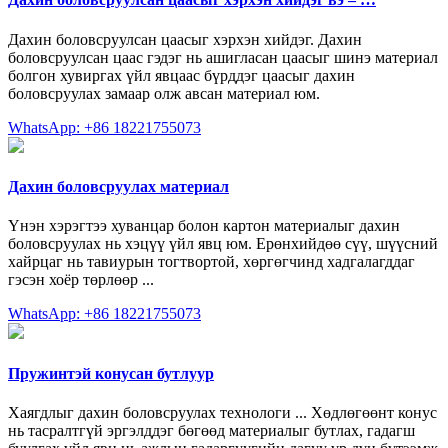
Дахин боловсруулсан цаасыг хэрхэн хийдэг. Дахин
боловсруулсан цаас гэдэг нь ашигласан цаасыг шинэ материал
болгон хувиргах үйл явцаас бүрддэг цаасыг дахин
боловсруулах замаар олж авсан материал юм.
WhatsApp: +86 18221755073
Дахин боловсруулах материал
Үнэн хэрэгтээ хуванцар болон картон материалыг дахин
боловсруулах нь хэцүү үйл явц юм. Ерөнхийдөө сүү, шүүсний
хайрцаг нь тавиурын тогтвортой, хөргөгчинд хадгалагддаг
гэсэн хоёр төрлөөр ...
WhatsApp: +86 18221755073
Пружинтэй конусан бутлуур
Хаягдлыг дахин боловсруулах технологи ... Хөдлөгөөнт конус
нь тасралтгүй эргэлддэг бөгөөд материалыг бутлах, гадагш