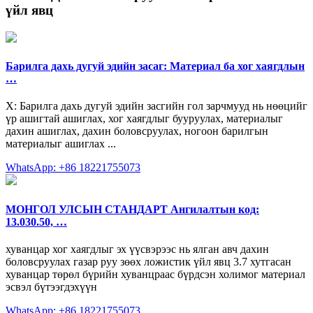
үйл явц
Барилга дахь дугуй эдийн засаг: Материал ба хог хаягдлын
…
Х: Барилга дахь дугуй эдийн засгийн гол зарчмууд нь нөөцийг
үр ашигтай ашиглах, хог хаягдлыг бууруулах, материалыг
дахин ашиглах, дахин боловсруулах, ногоон барилгын
материалыг ашиглах ...
WhatsApp: +86 18221755073
МОНГОЛ УЛСЫН СТАНДАРТ Ангилалтын код:
13.030.50, …
хуванцар хог хаягдлыг эх үүсвэрээс нь ялган авч дахин
боловсруулах газар руу зөөх ложистик үйл явц 3.7 хутгасан
хуванцар төрөл бүрийн хуванцраас бүрдсэн холимог материал
эсвэл бүтээгдэхүүн
WhatsApp: +86 18221755073