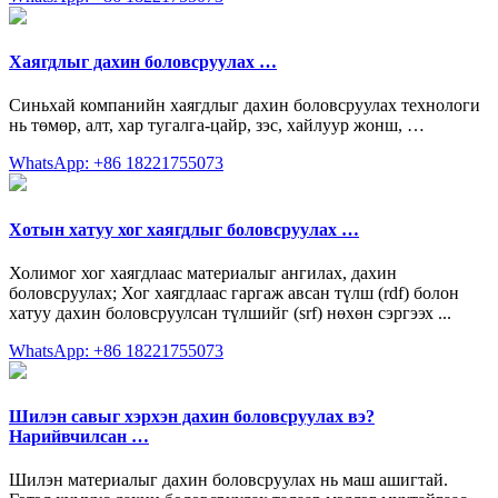
Хаягдлыг дахин боловсруулах …
Синьхай компанийн хаягдлыг дахин боловсруулах технологи
нь төмөр, алт, хар тугалга-цайр, зэс, хайлуур жонш, …
WhatsApp: +86 18221755073
Хотын хатуу хог хаягдлыг боловсруулах …
Холимог хог хаягдлаас материалыг ангилах, дахин
боловсруулах; Хог хаягдлаас гаргаж авсан түлш (rdf) болон
хатуу дахин боловсруулсан түлшийг (srf) нөхөн сэргээх ...
WhatsApp: +86 18221755073
Шилэн савыг хэрхэн дахин боловсруулах вэ?
Нарийвчилсан …
Шилэн материалыг дахин боловсруулах нь маш ашигтай.