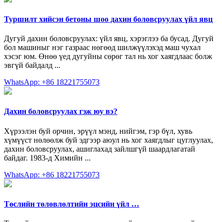
Туршилт хийсэн бетоны шоо дахин боловсруулах үйл явц
Дугуй дахин боловсруулах: үйл явц, хэрэглээ ба бусад. Дугуй
бол машиныг нэг газраас нөгөөд шилжүүлэхэд маш чухал
хэсэг юм. Өнөө үед дугуйны сөрөг тал нь хог хаягдлаас болж
эвгүй байдалд ...
WhatsApp: +86 18221755073
Дахин боловсруулах гэж юу вэ?
Хүрээлэн буй орчин, эрүүл мэнд, нийгэм, гэр бүл, хувь
хүмүүст нөлөөлж буй эдгээр аюул нь хог хаягдлыг цуглуулах,
дахин боловсруулах, ашиглахад зайлшгүй шаардлагатай
байдаг. 1983-д Химийн ...
WhatsApp: +86 18221755073
Төслийн төлөвлөлтийн эцсийн үйл …