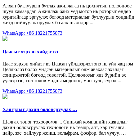
Алхан бутлуурын бутлах ажиллагаа нь цохилтын нөлөөнөөс
шууд хамаардаг. Ажиллаж байх үед мотор нь роторыг өндөр
хурдтайгаар эргүүлэх бөгөөд материалыг бутлуурын хөндийд
жигд нийлүүлж оруулах ба алх нь өндөр ...
WhatsApp: +86 18221755073
Цаасыг хэрхэн хийдэг вэ ️
Цаас хэрхэн хийдэг вэ Цаасан үйлдвэрлэл энэ нь үйл явц юм
Целлюлоз болох үндсэн материалыг олж авахаас эхэлдэг
сонирхолтой бөгөөд төвөгтэй. Целлюлозыг янз бүрийн эх
үүсвэрээс, гол төлөв модны модноос, мөн хулс, сүрэл ...
WhatsApp: +86 18221755073
Хаягдлыг дахин боловсруулах …
Шалгах тоног төхөөрөмж ... Синьхай компанийн хаягдлыг
дахин боловсруулах технологи нь төмөр, алт, хар тугалга-
цайр, зэс, хайлуур жонш, вольфрам, фосфор, бал чулуу, …