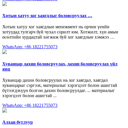
Хотын хатуу хог хаягдлыг боловсруулах …
Хотын хатуу хог хаягдлын менежмент нь орчин үеийн
хотуудад тулгарч буй чухал сорилт юм. Хотжилт, хүн амын
өсөлтийн хурдацтай хөгжиж буй хог хаягдлын хэмжээ …
WhatsApp: +86 18221755073
Хуванцар дахин боловсруулах, дахин боловсруулах үйл
явц
Хуванцар дахин боловсруулах нь хог хаягдал, хаягдал
хуванцарыг сэргээх, материалыг хэрэгцээт болон ашигтай
бүтээгдэхүүн болгон дахин боловсруулдаг. ... материалыг
хэрэгцээт болон ашигтай ...
WhatsApp: +86 18221755073
Алхан бутлуур