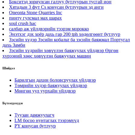
Бокситэд зориулсан галзуу бутлуурын тусгай ион
Хятадын 3 фут Cs конусан бутлуурын эд анги
Oneonta Stone Quarries Inc
пинту гулсмал мах шарах
soul crush hac
салбар аж үйлдвэрийн тээрэм морокко
Энэтхэг дэх хоёр дахь гар 200 tph хөдөлгөөнт бутлуур
Зэсийн хүдэр Зэсийн кобальт ба зэсийн баяжмал Португал
дахь Замби
Зэсийн хүдрийн хөвүүлэн баяжуулах үйлдвэр Өргөн
хүрээний хөөс хөвүүлэн баяжуулах машин
Шийдэл
Барилгын дахин боловсруулах үйлдвэр
Төмрийн хүдэр баяжуулах үйлдвэр
Мөнгөн уул уурхайн үйлдвэр
Бүтээгдэхүүн
Туузан дамжуулагч
LM босоо нунтаглах тээрэмүүд
PY конусан бутлуур