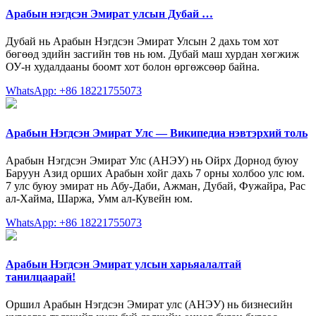
Арабын нэгдсэн Эмират улсын Дубай …
Дубай нь Арабын Нэгдсэн Эмират Улсын 2 дахь том хот
бөгөөд эдийн засгийн төв нь юм. Дубай маш хурдан хөгжиж
ОУ-н худалдааны боомт хот болон өргөжсөөр байна.
WhatsApp: +86 18221755073
Арабын Нэгдсэн Эмират Улс — Википедиа нэвтэрхий толь
Арабын Нэгдсэн Эмират Улс (АНЭУ) нь Ойрх Дорнод буюу
Баруун Азид орших Арабын хойг дахь 7 орны холбоо улс юм.
7 улс буюу эмират нь Абу-Даби, Ажман, Дубай, Фужайра, Рас
ал-Хайма, Шаржа, Умм ал-Кувейн юм.
WhatsApp: +86 18221755073
Арабын Нэгдсэн Эмират улсын харьяалалтай
танилцаарай!
Оршил Арабын Нэгдсэн Эмират улс (АНЭУ) нь бизнесийн