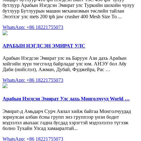
бутлуур Арабын Нэгдсэн Эмират улс Туркийн шохойн чулуу
бутлуур Бутлуурын машин механизмын төслийн тайлан
Энэтхэг улс mets 200 tph jaw crusher 400 Mesh Size To ...
WhatsApp: +86 18221755073
АРАБЫН НЭГДСЭН ЭМИРАТ УЛС
Арабын Нэгдсэн Эмират улс нь Баруун Ази дахь Арабын
хойгийн зүүн төгсгөлд байрладаг улс юм. АНЭУ бол Абу
Даби (нийслэл), Ажман, Дубай, Фуджейра, Рас …
WhatsApp: +86 18221755073
Арабын Нэгдсэн Эмират Улс дахь Монголчууд World …
Эмират-д Амьдарч Сурч Аялал хийж байгаа Монголчуудад
зориулсан албан ёсны групп энэ группээр үнэн бодит
мэдээлэл авахаас гадна бусдад хэрэгтэй мэдээлэлээ түгээж
болно Тухайн Улсад хамааралтай...
WhatsApp: +86 18221755073