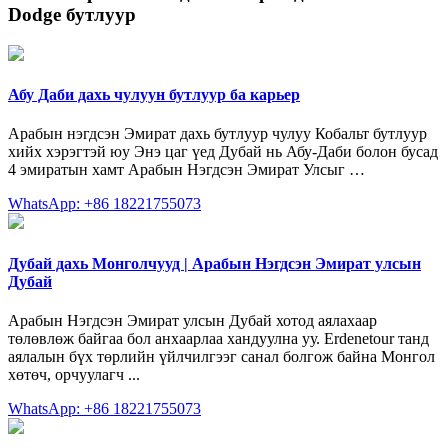
Dodge бутлуур
Абу Даби дахь чулуун бутлуур ба карьер
Арабын нэгдсэн Эмират дахь бутлуур чулуу Кобальт бутлуур
хийх хэрэгтэй юу Энэ цаг үед Дубай нь Абу-Даби болон бусад
4 эмиратын хамт Арабын Нэгдсэн Эмират Улсыг …
WhatsApp: +86 18221755073
Дубай дахь Монголчууд | Арабын Нэгдсэн Эмират улсын
Дубай
Арабын Нэгдсэн Эмират улсын Дубай хотод аялахаар
төлөвлөж байгаа бол анхаарлаа хандуулна уу. Erdenetour танд
аялалын бүх төрлийн үйлчилгээг санал болгож байна Монгол
хөтөч, орчуулагч ...
WhatsApp: +86 18221755073