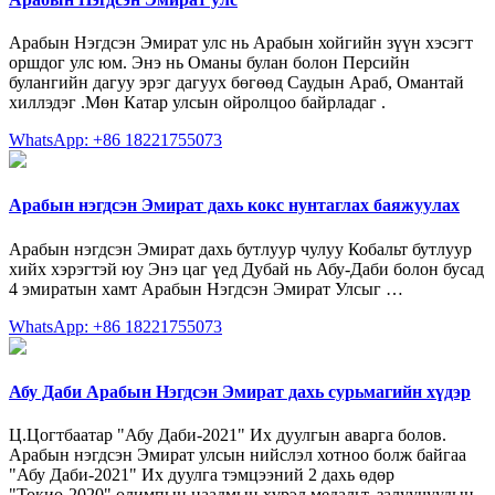
Арабын Нэгдсэн Эмират улс нь Арабын хойгийн зүүн хэсэгт
оршдог улс юм. Энэ нь Оманы булан болон Персийн
булангийн дагуу эрэг дагуух бөгөөд Саудын Араб, Омантай
хиллэдэг .Мөн Катар улсын ойролцоо байрладаг .
WhatsApp: +86 18221755073
Арабын нэгдсэн Эмират дахь кокс нунтаглах баяжуулах
Арабын нэгдсэн Эмират дахь бутлуур чулуу Кобальт бутлуур
хийх хэрэгтэй юу Энэ цаг үед Дубай нь Абу-Даби болон бусад
4 эмиратын хамт Арабын Нэгдсэн Эмират Улсыг …
WhatsApp: +86 18221755073
Абу Даби Арабын Нэгдсэн Эмират дахь сурьмагийн хүдэр
Ц.Цогтбаатар "Абу Даби-2021" Их дуулгын аварга болов.
Арабын нэгдсэн Эмират улсын нийслэл хотноо болж байгаа
"Абу Даби-2021" Их дуулга тэмцээний 2 дахь өдөр
"Токио-2020" олимпын наадмын хүрэл медальт, залуучуудын