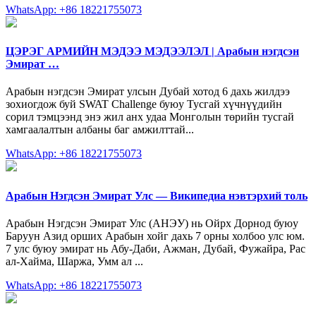
WhatsApp: +86 18221755073
ЦЭРЭГ АРМИЙН МЭДЭЭ МЭДЭЭЛЭЛ | Арабын нэгдсэн
Эмират …
Арабын нэгдсэн Эмират улсын Дубай хотод 6 дахь жилдээ
зохиогдож буй SWAT Challenge буюу Тусгай хүчнүүдийн
сорил тэмцээнд энэ жил анх удаа Монголын төрийн тусгай
хамгаалалтын албаны баг амжилттай...
WhatsApp: +86 18221755073
Арабын Нэгдсэн Эмират Улс — Википедиа нэвтэрхий толь
Арабын Нэгдсэн Эмират Улс (АНЭУ) нь Ойрх Дорнод буюу
Баруун Азид орших Арабын хойг дахь 7 орны холбоо улс юм.
7 улс буюу эмират нь Абу-Даби, Ажман, Дубай, Фужайра, Рас
ал-Хайма, Шаржа, Умм ал ...
WhatsApp: +86 18221755073