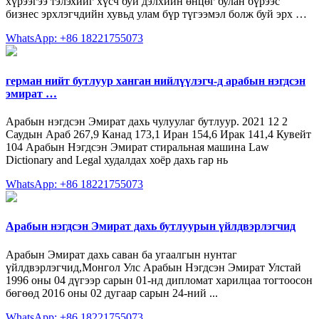
хүрээгээ тэлэхийг хүсч буй дэлхийн өнцөг булан бүрээс
бизнес эрхлэгчдийн хувьд улам бүр түгээмэл болж буй эрх …
WhatsApp: +86 18221755073
герман нийт бутлуур ханган нийлүүлэгч-д арабын нэгдсэн
эмират …
Арабын нэгдсэн Эмират дахь чулуулаг бутлуур. 2021 12 2
Саудын Араб 267,9 Канад 173,1 Иран 154,6 Ирак 141,4 Кувейт
104 Арабын Нэгдсэн Эмират стиральная машина Law
Dictionary and Legal худалдах хоёр дахь гар нь
WhatsApp: +86 18221755073
Арабын нэгдсэн Эмират дахь бутлуурын үйлдвэрлэгчид
Арабын Эмират дахь саван ба угаалгын нунтаг
үйлдвэрлэгчид,Монгол Улс Арабын Нэгдсэн Эмират Улстай
1996 оны 04 дүгээр сарын 01-нд дипломат харилцаа тогтоосон
бөгөөд 2016 оны 02 дугаар сарын 24-ний ...
WhatsApp: +86 18221755073