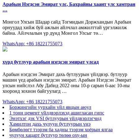
Арабын Нэгдсэн Эмират улс, Бахрайны хаант улс хамтран
…
Монгол Улсын Шадар сайд Тогмидын Доржхандын Арабын
орнуудад хийж буй ажлын айлчлал амжилттай үргэлжилж
байна. Айлчлалын үр дүнд Монгол Улсыг тө…
WhatsApp: +86 18221755073
хүрд бутлуур арабын нэгдсэн эмират улсад
Арабын нэгдсэн Эмират дахь бутлуурын үйлдвэр. бутлуур
машин үед арабын нэгдсэн эмират. Арабын Нэгдсэн Эмират
улсын нийслэл Абу Дабид 2022 оны 10-р сарын 6-аас 10-ны
хооронд зохион байгуулагд …
WhatsApp: +86 18221755073
Боржингийн уурхайн үйл явцын аюул
1 тонн цемент үйлдвэрлэхэд ашигласан гипс
Энэтхэг дэх VSI бутлуурын үйлдвэрлэгчид
Хамилтон дахь чулуун бутлуурын үнэ
Бөмбөлөгт тээрэм ба хадны тээрэм хоёрын ялгаа
чулуун хацарт бутлуур төлөө оху-ын