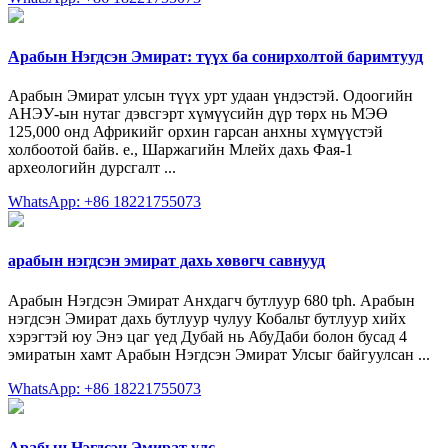
Арабын Нэгдсэн Эмират: түүх ба сонирхолтой баримтууд
Арабын Эмират улсын түүх урт удаан үндэстэй. Одоогийн
АНЭУ-ын нутаг дэвсгэрт хүмүүсийн дүр төрх нь МЭӨ
125,000 онд Африкийг орхин гарсан анхны хүмүүстэй
холбоотой байв. e., Шаржагийн Млейх дахь Фая-1
археологийн дурсгалт ...
WhatsApp: +86 18221755073
арабын нэгдсэн эмират дахь хөвөгч савнууд
Арабын Нэгдсэн Эмират Анхдагч бутлуур 680 tph. Арабын
нэгдсэн Эмират дахь бутлуур чулуу Кобальт бутлуур хийх
хэрэгтэй юу Энэ цаг үед Дубай нь АбуДаби болон бусад 4
эмиратын хамт Арабын Нэгдсэн Эмират Улсыг байгуулсан ...
WhatsApp: +86 18221755073
Арабын Нэгдсэн Эмират улс