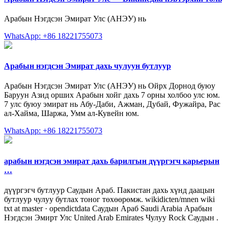
Арабын Нэгдсэн Эмират Улс (АНЭУ) нь
WhatsApp: +86 18221755073
Арабын нэгдсэн Эмират дахь чулуун бутлуур
Арабын Нэгдсэн Эмират Улс (АНЭУ) нь Ойрх Дорнод буюу
Баруун Азид орших Арабын хойг дахь 7 орны холбоо улс юм.
7 улс буюу эмират нь Абу-Даби, Ажман, Дубай, Фужайра, Рас
ал-Хайма, Шаржа, Умм ал-Кувейн юм.
WhatsApp: +86 18221755073
арабын нэгдсэн эмират дахь барилгын дүүргэгч карьерын
…
дүүргэгч бутлуур Саудын Араб. Пакистан дахь хүнд даацын
бутлуур чулуу бутлах тоног төхөөрөмж. wikidicten/mnen wiki
txt at master · opendictdata Саудын Араб Saudi Arabia Арабын
Нэгдсэн Эмирт Улс United Arab Emirates Чулуу Rock Саудын .