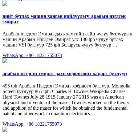
нийт бутлах машин ханган нийлүүлэгч-арабын нэгдсэн
эмират
Арабын нэгдсэн Эмират дахь хамгийн сайн чулуу бутлуурын
машин Арабын Нэгдсэн Эмират улс 130 tph чулуу бутлах
машин VSI бутлуур 725 tph Беларусь чулуу бутлуур …
WhatsApp: +86 18221755073
арабын нэгдсэн эмират дахь хөдөлгөөнт хацарт бутлуур
495 tph Арабын Нэгдсэн Эмират хоёрдогч бутлуур. Mongolia
Screen бутлуур 865 tph. Charles H Townes Wikipedia Charles
Hard Townes July 28 1915 January 27 2015 was an American
physicist and inventor of the maser Townes worked on the theory
and appliion of the maser for which he obtained the fundamental
patent and other work in quantum electronics ...
WhatsApp: +86 18221755073