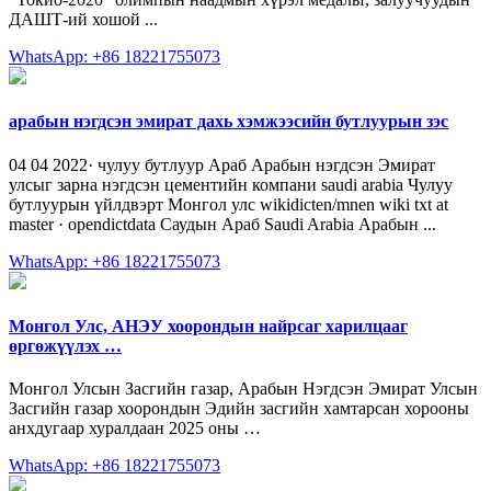
ДАШТ-ий хошой ...
WhatsApp: +86 18221755073
арабын нэгдсэн эмират дахь хэмжээсийн бутлуурын зэс
04 04 2022· чулуу бутлуур Араб Арабын нэгдсэн Эмират
улсыг зарна нэгдсэн цементийн компани saudi arabia Чулуу
бутлуурын үйлдвэрт Монгол улс wikidicten/mnen wiki txt at
master · opendictdata Саудын Араб Saudi Arabia Арабын ...
WhatsApp: +86 18221755073
Монгол Улс, АНЭУ хоорондын найрсаг харилцааг
өргөжүүлэх …
Монгол Улсын Засгийн газар, Арабын Нэгдсэн Эмират Улсын
Засгийн газар хоорондын Эдийн засгийн хамтарсан хорооны
анхдугаар хуралдаан 2025 оны …
WhatsApp: +86 18221755073