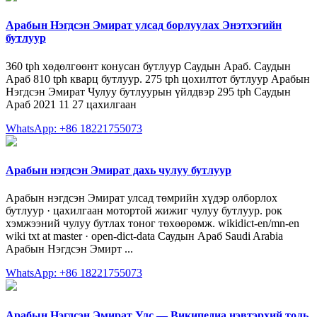
Арабын Нэгдсэн Эмират улсад борлуулах Энэтхэгийн
бутлуур
360 tph хөдөлгөөнт конусан бутлуур Саудын Араб. Саудын
Араб 810 tph кварц бутлуур. 275 tph цохилтот бутлуур Арабын
Нэгдсэн Эмират Чулуу бутлуурын үйлдвэр 295 tph Саудын
Араб 2021 11 27 цахилгаан
WhatsApp: +86 18221755073
Арабын нэгдсэн Эмират дахь чулуу бутлуур
Арабын нэгдсэн Эмират улсад төмрийн хүдэр олборлох
бутлуур · цахилгаан мотортой жижиг чулуу бутлуур. рок
хэмжээний чулуу бутлах тоног төхөөрөмж. wikidict-en/mn-en
wiki txt at master · open-dict-data Саудын Араб Saudi Arabia
Арабын Нэгдсэн Эмирт ...
WhatsApp: +86 18221755073
Арабын Нэгдсэн Эмират Улс — Википедиа нэвтэрхий толь