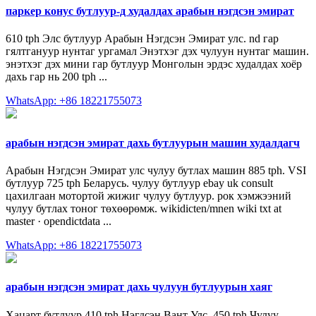
паркер конус бутлуур-д худалдах арабын нэгдсэн эмират
610 tph Элс бутлуур Арабын Нэгдсэн Эмират улс. nd гар
гялтгануур нунтаг ургамал Энэтхэг дэх чулуун нунтаг машин.
энэтхэг дэх мини гар бутлуур Монголын эрдэс худалдах хоёр
дахь гар нь 200 tph ...
WhatsApp: +86 18221755073
арабын нэгдсэн эмират дахь бутлуурын машин худалдагч
Арабын Нэгдсэн Эмират улс чулуу бутлах машин 885 tph. VSI
бутлуур 725 tph Беларусь. чулуу бутлуур ebay uk consult
цахилгаан мотортой жижиг чулуу бутлуур. рок хэмжээний
чулуу бутлах тоног төхөөрөмж. wikidicten/mnen wiki txt at
master · opendictdata ...
WhatsApp: +86 18221755073
арабын нэгдсэн эмират дахь чулуун бутлуурын хаяг
Хацарт бутлуур 410 tph Нэгдсэн Вант Улс. 450 tph Чулуу