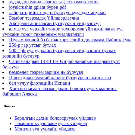
худалдах өмнөд африкт sag тээрэмдэх тоног
joyalcrushin gplant бүрэн pdf
лабораторийн хацарт бутлуур худалдах ану-ын
Бөмбөг тээрэмдэх Үйлдвэрлэгчид
Австрали ашигласан бутлуурын үйлдвэрүүд
алмаз уул уурхайн тоног төхөөрөмж үйл ажиллагаа уул
уурхайн тоног төхөөрөмж үйлдвэрлэгч
Шугам хоолой ба багаж хэрэгслийн диаграмм Пабрик Гула
250-р гар утсыг бутлах
500 Tph уул уурхайн бутлуурын үйлдвэрийг бутлах
зөөврийн бутлуур
Сайн чанарын 13 40 TH Өндөр чанарын шаарын булт
бутлуур
бөмбөлөг тээрэм зарчим нь бүдүүвч
Цэвэр диаграммтай хацарт бутлуурын ажиллагаа
бал чулуу флотацийн Испани
Хөнгөн цагаан лаазыг дахин боловсруулах машины
байршил Аляска
Шийдэл
Барилгын дахин боловсруулах үйлдвэр
Төмрийн хүдэр баяжуулах үйлдвэр
Мөнгөн уул уурхайн үйлдвэр