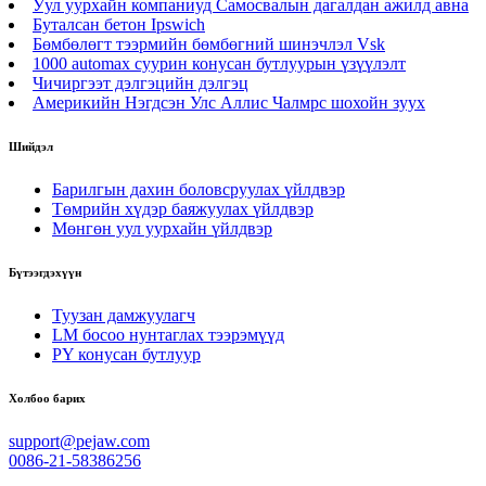
Уул уурхайн компаниуд Самосвалын дагалдан ажилд авна
Буталсан бетон Ipswich
Бөмбөлөгт тээрмийн бөмбөгний шинэчлэл Vsk
1000 automax суурин конусан бутлуурын үзүүлэлт
Чичиргээт дэлгэцийн дэлгэц
Америкийн Нэгдсэн Улс Аллис Чалмрс шохойн зуух
Шийдэл
Барилгын дахин боловсруулах үйлдвэр
Төмрийн хүдэр баяжуулах үйлдвэр
Мөнгөн уул уурхайн үйлдвэр
Бүтээгдэхүүн
Туузан дамжуулагч
LM босоо нунтаглах тээрэмүүд
PY конусан бутлуур
Холбоо барих
support@pejaw.com
0086-21-58386256