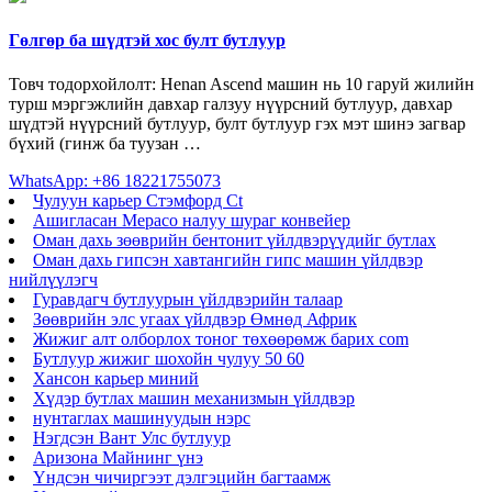
Гөлгөр ба шүдтэй хос булт бутлуур
Товч тодорхойлолт: Henan Ascend машин нь 10 гаруй жилийн
турш мэргэжлийн давхар галзуу нүүрсний бутлуур, давхар
шүдтэй нүүрсний бутлуур, булт бутлуур гэх мэт шинэ загвар
бүхий (гинж ба туузан …
WhatsApp: +86 18221755073
Чулуун карьер Стэмфорд Ct
Ашигласан Mepaco налуу шураг конвейер
Оман дахь зөөврийн бентонит үйлдвэрүүдийг бутлах
Оман дахь гипсэн хавтангийн гипс машин үйлдвэр
нийлүүлэгч
Гуравдагч бутлуурын үйлдвэрийн талаар
Зөөврийн элс угаах үйлдвэр Өмнөд Африк
Жижиг алт олборлох тоног төхөөрөмж барих com
Бутлуур жижиг шохойн чулуу 50 60
Хансон карьер миний
Хүдэр бутлах машин механизмын үйлдвэр
нунтаглах машинуудын нэрс
Нэгдсэн Вант Улс бутлуур
Аризона Майнинг үнэ
Үндсэн чичиргээт дэлгэцийн багтаамж