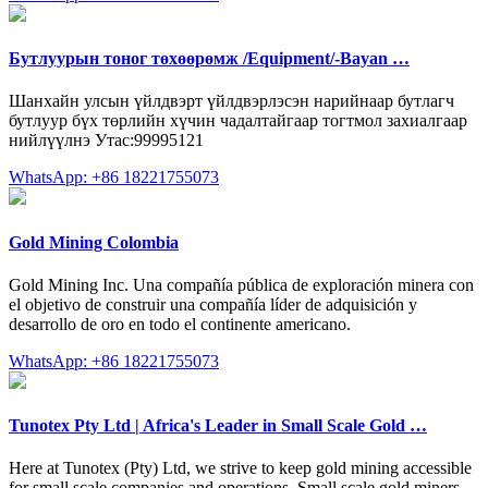
Бутлуурын тоног төхөөрөмж /Equipment/-Bayan …
Шанхайн улсын үйлдвэрт үйлдвэрлэсэн нарийнаар бутлагч
бутлуур бүх төрлийн хүчин чадалтайгаар тогтмол захиалгаар
нийлүүлнэ Утас:99995121
WhatsApp: +86 18221755073
Gold Mining Colombia
Gold Mining Inc. Una compañía pública de exploración minera con
el objetivo de construir una compañía líder de adquisición y
desarrollo de oro en todo el continente americano.
WhatsApp: +86 18221755073
Tunotex Pty Ltd | Africa's Leader in Small Scale Gold …
Here at Tunotex (Pty) Ltd, we strive to keep gold mining accessible
for small scale companies and operations. Small scale gold miners