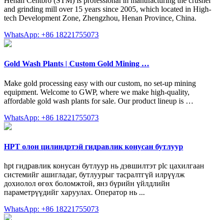
Henan Centbro (STM) is professional in manufacturing the crusher
and grinding mill over 15 years since 2005, which located in High-
tech Development Zone, Zhengzhou, Henan Province, China.
WhatsApp: +86 18221755073
Gold Wash Plants | Custom Gold Mining …
Make gold processing easy with our custom, no set-up mining
equipment. Welcome to GWP, where we make high-quality,
affordable gold wash plants for sale. Our product lineup is …
WhatsApp: +86 18221755073
HPT олон цилиндртэй гидравлик конусан бутлуур
hpt гидравлик конусан бутлуур нь дэвшилтэт plc цахилгаан
системийг ашигладаг, бутлуурыг тасралтгүй илрүүлж
дохиолол өгөх боломжтой, янз бүрийн үйлдлийн
параметрүүдийг харуулах. Оператор нь ...
WhatsApp: +86 18221755073