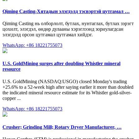
Qiming Casting-Хятадын элэгдэлд тэсвэртэй цутгамал …
Qiming Casting нь олборлолт, бутлах, нунтаглах, бутлах зэрэгт
цохилт, элэгдэл, өндөр дулааны хэрэглээнд зориулагдсан
элэгдэлд орсон цутгамал цутгамал хийдэг.
WhatsApp: +86 18221755073
U.S. GoldMining surges after doubling Whistler mineral
resource
U.S. GoldMining (NASDAQ:USGO) closed Monday's trading
+25.6% to a 52-week high after saying earlier it more than doubled
the indicated mineral resource estimate for its Whistler gold-silver-
copper ...
WhatsApp: +86 18221755073
Crusher; Grinding Mill; Rotary Dryer Manufacturer, …