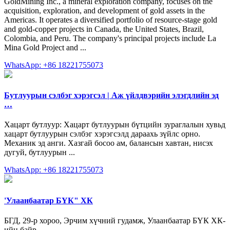
GoldMining Inc., a mineral exploration company, focuses on the
acquisition, exploration, and development of gold assets in the
Americas. It operates a diversified portfolio of resource-stage gold
and gold-copper projects in Canada, the United States, Brazil,
Colombia, and Peru. The company's principal projects include La
Mina Gold Project and ...
WhatsApp: +86 18221755073
Бутлуурын сэлбэг хэрэгсэл | Аж үйлдвэрийн элэгдлийн эд
…
Хацарт бутлуур: Хацарт бутлуурын бүтцийн зураглалын хувьд
хацарт бутлуурын сэлбэг хэрэгсэлд дараахь зүйлс орно.
Механик эд анги. Хазгай босоо ам, балансын хавтан, нисэх
дугуй, бутлуурын ...
WhatsApp: +86 18221755073
'Улаанбаатар БҮК" ХК
БГД, 29-р хороо, Эрчим хүчний гудамж, Улаанбаатар БҮК ХК-
ийн байр