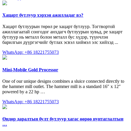
Хацарт бутлуур хэрхэн ажилладаг вэ?
Хацарт бутлуурын төрөл pe хацарт бутлуур. Тогтвортой
ажиллагаатай сонгодог анхдагч бутлуурын хувьд, pe хацарт
бутлуур нь металл болон металл бус хүдэр, түүнчлэн
барилгын дүүргэгчийг бутлах эсвэл хиймэл элс хийхэд ...
WhatsApp: +86 18221755073
Mini-Mobile Gold Processor
One of our unique designs combines a sluice connected directly to
the hammer mill outlet. The hammer mill is a standard 16″ x 12″
powered by a 22 hp …
WhatsApp: +86 18221755073
Өндөр даралтын булт бутлуур хагас өөрөө нунтаглалтын
…