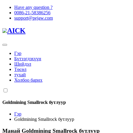
Have any question ?
0086-21-58386256
support@pejaw.com
AICK
Гэр
Бүтээгдэхүүн
Шийдэл
Төсөл
тухай
Холбоо барих
Goldmining Smallrock бутлуур
Гэр
Goldmining Smallrock бутлуур
Манай
Goldmining Smallrock бутлуур