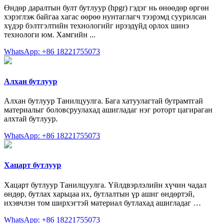
Өндөр даралтын булт бутлуур (hpgr) гэдэг нь өнөөдөр өргөн
хэрэглэж байгаа хагас өөрөө нунтаглагч тээрэмд суурилсан
хүдэр бэлтгэлтийн технологийг ирээдүйд орлох шинэ
технологи юм. Хамгийн ...
WhatsApp: +86 18221755073
Алхан бутлуур
Алхан бутлуур Танилцуулга. Бага хатуулагтай бутрамтгай
материалыг боловсруулахад ашигладаг нэг роторт цагираган
алхтай бутлуур.
WhatsApp: +86 18221755073
Хацарт бутлуур
Хацарт бутлуур Танилцуулга. Үйлдвэрлэлийн хүчин чадал
өндөр, бутлах харьцаа их, бутлалтын үр ашиг өндөртэй,
ихэвчлэн том ширхэгтэй материал бутлахад ашигладаг …
WhatsApp: +86 18221755073