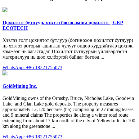
Цохилтот бутлуур, хэвтээ босоо амны цохилтот | GEP
ECOTECH
Хэвтээ голт цохилтот бутлуур (богинохон цохилтот бутлуур)
нь хэвтээ роторыг ашиглан чулууг өндөр хурдтайгаар цохиж,
хэмжээг нь багасгадаг. Цохилтот бутлуурын үйлдвэрлэсэн
материалууд нь шоо хэлбэртэй байдаг бөгөөд ...
WhatsApp: +86 18221755073
GoldMining Inc.
GoldMining owns of the Ormsby, Bruce, Nicholas Lake, Goodwin
Lake, and Clan Lake gold deposits. The property measures
approximately 12,120 hectares (ha) comprising of 27 mining leases
and 9 mineral claims The properties lie along a winter road route
extending from about 17 km north of the city of Yellowknife, to 100
km along the greenstone ...
WhatsApp: +86 18221755073