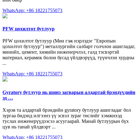
WhatsApp: +86 18221755073
PFW цохилтот бутлуур
PFW цохилтот бутлуур (Мөн гэж нэрлэдэг "Европын
цохилтот бутлуур") металлургийн салбарт голчлон ашигладаг,
минийх, цемент, химийн инженерчлэл, галд тэсвэртэй
материал, керамик болон бусад үйлдвэрүүд, түүнчлэн хурдны
...
WhatsApp: +86 18221755073
Gyratory бутлуур нь шинэ загварын алдартай брэндүүдийн
эд …
Хэрэв та алдартай брэндийн gyratory бутлуур ашигладаг бол
зургаа бидэнд илгээнэ үү эсвэл зураг төслийг хэмжихэд
туслах инженерүүдээсээ асуугаарай. Манай бутлуурын бүх
цув нь танай үйлдвэрт ...
WhatsApp: +86 18221755073