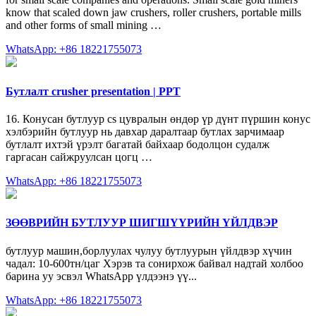
know that scaled down jaw crushers, roller crushers, portable mills
and other forms of small mining …
WhatsApp: +86 18221755073
Бутлалт crusher presentation | PPT
16. Конусан бутлуур cs цувралын өндөр үр дүнт пүршин конус
хэлбэрийн бутлуур нь давхар даралтаар бутлах зарчимаар
бутлалт ихтэй үрэлт багатай байхаар бодолцон судалж
гаргасан сайжруулсан цогц …
WhatsApp: +86 18221755073
ЗӨӨВРИЙН БУТЛУУР ШИГШҮҮРИЙН ҮЙЛДВЭР
бутлуур машин,борлуулах чулуу бутлуурын үйлдвэр хүчин
чадал: 10-600тн/цаг Хэрэв та сонирхож байвал надтай холбоо
барина уу эсвэл WhatsApp үлдээнэ үү...
WhatsApp: +86 18221755073