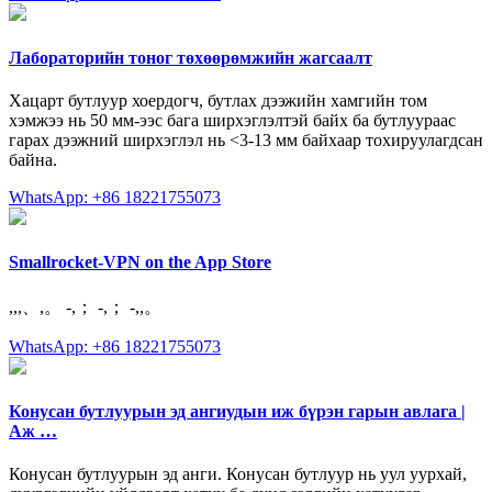
Лабораторийн тоног төхөөрөмжийн жагсаалт
Хацарт бутлуур хоердогч, бутлах дээжийн хамгийн том
хэмжээ нь 50 мм-ээс бага ширхэглэлтэй байх ба бутлуураас
гарах дээжний ширхэглэл нь <3-13 мм байхаар тохируулагдсан
байна.
WhatsApp: +86 18221755073
‎Smallrocket-VPN on the App Store
,,,、,。 -,； -,； -,,。
WhatsApp: +86 18221755073
Конусан бутлуурын эд ангиудын иж бүрэн гарын авлага |
Аж …
Конусан бутлуурын эд анги. Конусан бутлуур нь уул уурхай,