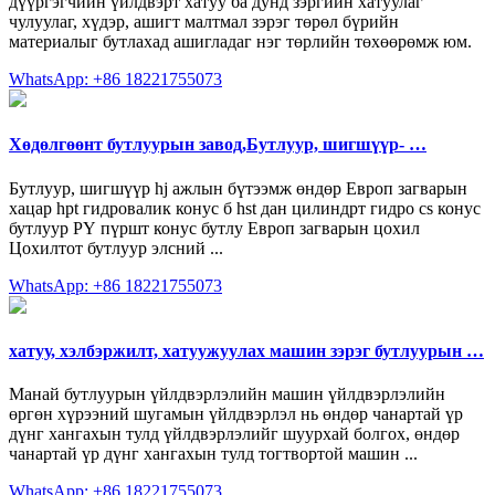
дүүргэгчийн үйлдвэрт хатуу ба дунд зэргийн хатуулаг
чулуулаг, хүдэр, ашигт малтмал зэрэг төрөл бүрийн
материалыг бутлахад ашигладаг нэг төрлийн төхөөрөмж юм.
WhatsApp: +86 18221755073
Хөдөлгөөнт бутлуурын завод,Бутлуур, шигшүүр- …
Бутлуур, шигшүүр hj ажлын бүтээмж өндөр Европ загварын
хацар hpt гидровалик конус б hst дан цилиндрт гидро cs конус
бутлуур РҮ пүршт конус бутлу Европ загварын цохил
Цохилтот бутлуур элсний ...
WhatsApp: +86 18221755073
хатуу, хэлбэржилт, хатуужуулах машин зэрэг бутлуурын …
Манай бутлуурын үйлдвэрлэлийн машин үйлдвэрлэлийн
өргөн хүрээний шугамын үйлдвэрлэл нь өндөр чанартай үр
дүнг хангахын тулд үйлдвэрлэлийг шуурхай болгох, өндөр
чанартай үр дүнг хангахын тулд тогтвортой машин ...
WhatsApp: +86 18221755073