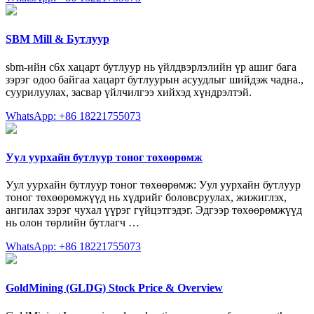
SBM Mill & Бутлуур
sbm-ийн c6x хацарт бутлуур нь үйлдвэрлэлийн үр ашиг бага
зэрэг одоо байгаа хацарт бутлуурын асуудлыг шийдэж чадна.,
суурилуулах, засвар үйлчилгээ хийхэд хүндрэлтэй.
WhatsApp: +86 18221755073
Уул уурхайн бутлуур тоног төхөөрөмж
Уул уурхайн бутлуур тоног төхөөрөмж: Уул уурхайн бутлуур
тоног төхөөрөмжүүд нь хүдрийг боловсруулах, жижиглэх,
ангилах зэрэг чухал үүрэг гүйцэтгэдэг. Эдгээр төхөөрөмжүүд
нь олон төрлийн бутлагч …
WhatsApp: +86 18221755073
GoldMining (GLDG) Stock Price & Overview