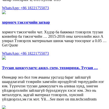
WhatsApp: +86 18221755073
хормогч тэжээгчийн загвар
хормогч тэжээгчийн чат. Хүдэр ба баяжмал тээвэрлэх туузан
конвейер ба тэжээгчийн … 2015-2016 оны хичээлийн жил А
улирал Тээвэрлэх материалын шинж чанар тоосорхог a 0.05 …
Get Quote
WhatsApp: +86 18221755073
Туузан дамжуулагч: ажил, схем, төхөөрөмж. Туузан …
Өнөөдөр энэ бол том ачааны урсгалд бараг зайлшгүй
шаардлагатай тээврийн хамгийн ирээдүйтэй төрлүүдийн нэг
юм. Түүнчлэн туузан дамжуулагч нь аливаа хүнд, хөнгөн
үйлдвэрлэлийн зайлшгүй бүрэлдэхүүн хэсэг юм. Энэ нь
металлурги, задгай материал тээвэрлэх, хүнсний
үйлдвэрлэл,эм гэх мэт. Үй…See more on mn.techconfronts