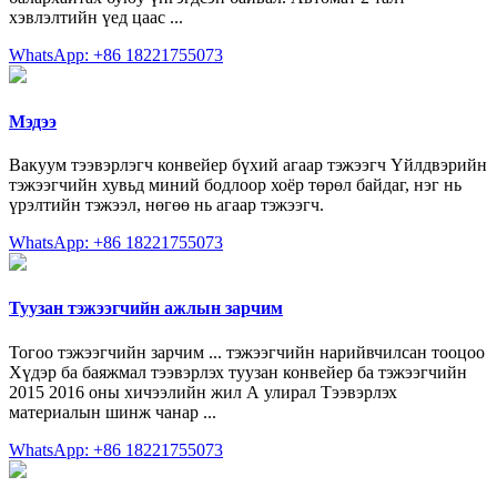
хэвлэлтийн үед цаас ...
WhatsApp: +86 18221755073
Мэдээ
Вакуум тээвэрлэгч конвейер бүхий агаар тэжээгч Үйлдвэрийн
тэжээгчийн хувьд миний бодлоор хоёр төрөл байдаг, нэг нь
үрэлтийн тэжээл, нөгөө нь агаар тэжээгч.
WhatsApp: +86 18221755073
Туузан тэжээгчийн ажлын зарчим
Тогоо тэжээгчийн зарчим ... тэжээгчийн нарийвчилсан тооцоо
Хүдэр ба баяжмал тээвэрлэх туузан конвейер ба тэжээгчийн
2015 2016 оны хичээлийн жил А улирал Тээвэрлэх
материалын шинж чанар ...
WhatsApp: +86 18221755073