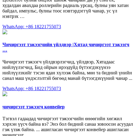
худалдан авахдаа роллерийн радиаль урсац, булны уян хатан
байдал, импульс, булны тоос нэвтэрдэггүй чанар, ус үл
нэвтрэх …
WhatsApp: +86 18221755073
Чичиргээт тэжээгчийн үйлдвэр |Хятад чичиргээт тэжээгч
…
Чичиргээт тэжээгч үйлдвэрлэгчид, үйлдвэр, Хятадаас
нийлүүлэгчид, Бид ойрын ирээдүйд бүтээгдэхүүнээ
нийлүүлэхийг тэсэн ядан хүлээж байна, мөн та бидний үнийн
санал маш үндэслэлтэй бөгөөд манай бүтээгдэхүүний чанар ...
WhatsApp: +86 18221755073
чичиргээт тэжээгч конвейер
Тэгвэл гадаадад чичиргээт тэжээгчийн өнөөгийн хөгжил
хэрхэн үүсч байна вэ? Энэ бол бидний санаа зовоосон асуудал
гэж үзэж байна. ... ашигласан чичиргээт конвейер ашигласан
чичиргээт ...