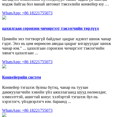
мэдэж байгаа бол манай автомат тэжээлийн конвейер юу …
WhatsApp: +86 18221755073
цахилгаан соронзон чичиргээт тэжээгчийн төрлүүд
Цөмийн энэ тогтворгүй байдлыг цацраг идэвхт шинж чанар
гэдэг. Энэ нь цөм өөрөөсөө аяндаа цацраг ялгаруулдаг шинж
чанар юм." ... цахилгаан соронзон чичиргээт тэжээгчийн
хянагч цахилгаан ...
WhatsApp: +86 18221755073
Конвейерийн систем
Конвейер тэгшлэх булны бүтэц, чанар нь туузан
дамжуулагчийн хэвийн үйл ажиллагаанд шууд нөлөөлдөг,
хэмнэлттэй, ашигтай конус хэлбэртэй тэгшлэх бул нь
хэрэглэгч, үйлдвэрлэгч юм. бараанд ...
WhatsApp: +86 18221755073