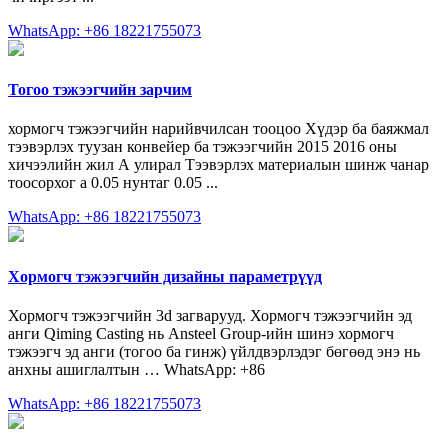
WhatsApp: +86 18221755073
Тогоо тэжээгчийн зарчим
хормогч тэжээгчийн нарийвчилсан тооцоо Хүдэр ба баяжмал
тээвэрлэх туузан конвейер ба тэжээгчийн 2015 2016 оны
хичээлийн жил А улирал Тээвэрлэх материалын шинж чанар
тоосорхог a 0.05 нунтаг 0.05 ...
WhatsApp: +86 18221755073
Хормогч тэжээгчийн дизайны параметрүүд
Хормогч тэжээгчийн 3d загварууд. Хормогч тэжээгчийн эд
анги Qiming Casting нь Ansteel Group-ийн шинэ хормогч
тэжээгч эд анги (тогоо ба гинж) үйлдвэрлэдэг бөгөөд энэ нь
анхны ашиглалтын … WhatsApp: +86
WhatsApp: +86 18221755073