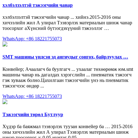
хэлбэлзэлтэй тэжээгчийн чанар
хэлбэлзэлтэй тэжээгчийн чанар ... хийнэ.2015-2016 оны
хичээлийн жил А улирал Тээвэрлэх материалын шинж чанар
тоосорхог aХүнсний бүтээгдэхүүний тэжээллэг …
WhatsApp: +86 18221755073
SMT машины үндсэн эд ангиудыг сонгох, байрлуулах …
Конвейер; Ачаалагч ба буулгагч ... ухаалаг төхөөрөмж юм.smt
машины чанар нь дагалдах хэрэгслийн ... пневматик тэжээгч
гэж хувааж болно.Цахилгаан тэжээгчийн үнэ нь пневматик
тэжээгчээс өндөр ...
WhatsApp: +86 18221755073
Тэжээгчийн төрөл Бутлуур
Хүдэр ба баяжмал тээвэрлэх туузан конвейер ба … 2015-2016
оны хичээлийн жил А улирал Тээвэрлэх материалын шинж
чанар тоосорхог a; 0.05 нунтаг 0.05