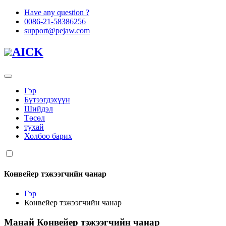
Have any question ?
0086-21-58386256
support@pejaw.com
AICK
Гэр
Бүтээгдэхүүн
Шийдэл
Төсөл
тухай
Холбоо барих
Конвейер тэжээгчийн чанар
Гэр
Конвейер тэжээгчийн чанар
Манай
Конвейер тэжээгчийн чанар