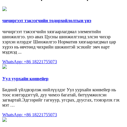
чичиргээт тэжээгчийн тодорхойлолтын үнэ
чичиргээт тэжээгчийн хязгаарлагдмал элементийн
шинжилгээ. үнэ авах Цусны шинжилгээнд элсэн чихэр
хэрхэн илэрдэг Шинжилгээ Норматив хязгаарлагдмал цар
хүрээ нь өвчтөнд чихрийн шижинтэй эсэхийг эмч нарт
мэдэхэд ...
WhatsApp: +86 18221755073
Уул уурхайн конвейер
Бидний үйлдвэрлэж нийлүүлдэг Уул уурхайн конвейер нь
тоос нэвтэрдэггүй, дуу чимээ багатай, битүүмжилсэн
загвартай.Эдгээрийг гагнуур, угсрах, дуусгах, тээвэрлэх гэх
мэт …
WhatsApp: +86 18221755073