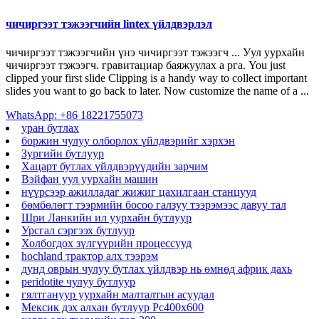
чичиргээт тэжээгчийн lintex үйлдвэрлэл
чичиргээт тэжээгчийн үнэ чичиргээт тэжээгч ... Уул уурхайн
чичиргээт тэжээгч. гравитациар баяжуулах а рга. You just
clipped your first slide Clipping is a handy way to collect important
slides you want to go back to later. Now customize the name of a ...
WhatsApp: +86 18221755073
уран бутлах
боржин чулуу олборлох үйлдвэрийг хэрхэн
Зургийн бутлуур
Хацарт бутлах үйлдвэрүүдийн зарчим
Вэйфан уул уурхайн машин
нүүрсээр ажилладаг жижиг цахилгаан станцууд
бөмбөлөгт тээрмийн босоо галзуу тээрэмээс давуу тал
Шри Ланкийн ил уурхайн бутлуур
Урсгал сэргээх бутлуур
Холбогдох зүлгүүрийн процессууд
hochland трактор алх тээрэм
дунд оврын чулуу бутлах үйлдвэр нь өмнөд африк дахь
peridotite чулуу бутлуур
гялтгануур уурхайн малталтын асуудал
Мексик дэх алхан бутлуур Pc400x600