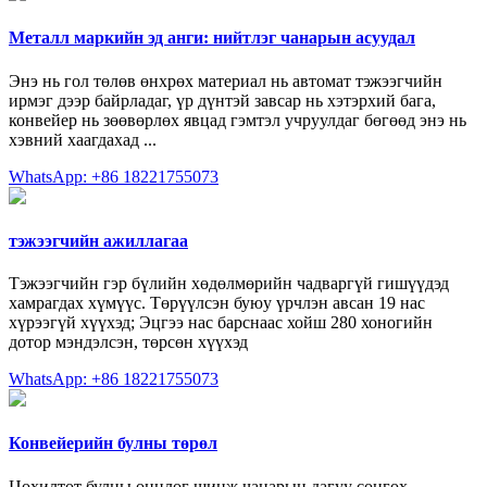
Металл маркийн эд анги: нийтлэг чанарын асуудал
Энэ нь гол төлөв өнхрөх материал нь автомат тэжээгчийн
ирмэг дээр байрладаг, үр дүнтэй завсар нь хэтэрхий бага,
конвейер нь зөөвөрлөх явцад гэмтэл учруулдаг бөгөөд энэ нь
хэвний хаагдахад ...
WhatsApp: +86 18221755073
тэжээгчийн ажиллагаа
Тэжээгчийн гэр бүлийн хөдөлмөрийн чадваргүй гишүүдэд
хамрагдах хүмүүс. Төрүүлсэн буюу үрчлэн авсан 19 нас
хүрээгүй хүүхэд; Эцгээ нас барснаас хойш 280 хоногийн
дотор мэндэлсэн, төрсөн хүүхэд
WhatsApp: +86 18221755073
Конвейерийн булны төрөл
Цохилтот булны онцлог шинж чанарын дагуу сонгох,