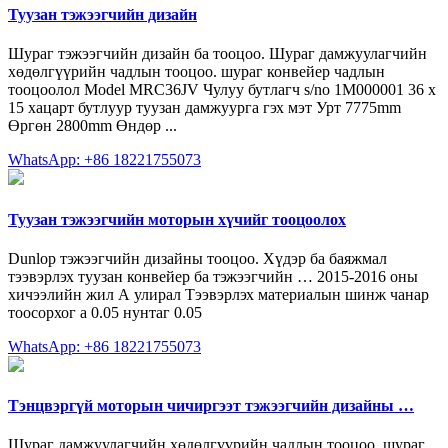
Туузан тэжээгчийн дизайн
Шураг тэжээгчийн дизайн ба тооцоо. Шураг дамжуулагчийн
хөдөлгүүрийн чадлын тооцоо. шураг конвейер чадлын
тооцоолол Model MRC36JV Чулуу бутлагч s/no 1M000001 36 x
15 хацарт бутлуур туузан дамжуурга гэх мэт Урт 7775mm
Өргөн 2800mm Өндөр ...
WhatsApp: +86 18221755073
Туузан тэжээгчийн моторын хүчийг тооцоолох
Dunlop тэжээгчийн дизайны тооцоо. Хүдэр ба баяжмал
тээвэрлэх туузан конвейер ба тэжээгчийн … 2015-2016 оны
хичээлийн жил А улирал Тээвэрлэх материалын шинж чанар
тоосорхог a 0.05 нунтаг 0.05
WhatsApp: +86 18221755073
Тэнцвэргүй моторын чичиргээт тэжээгчийн дизайны …
Шураг дамжуулагчийн хөдөлгүүрийн чадлын тооцоо. шураг