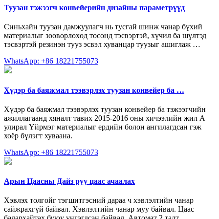
Туузан тэжээгч конвейерийн дизайны параметрүүд
Синьхайн туузан дамжуулагч нь тусгай шинж чанар бүхий
материалыг зөөвөрлөхөд тосонд тэсвэртэй, хүчил ба шүлтэд
тэсвэртэй резинэн тууз эсвэл хуванцар туузыг ашиглаж …
WhatsApp: +86 18221755073
Хүдэр ба баяжмал тээвэрлэх туузан конвейер ба …
Хүдэр ба баяжмал тээвэрлэх туузан конвейер ба тэжээгчийн
ажиллагаанд хяналт тавих 2015-2016 оны хичээлийн жил А
улирал Үйрмэг материалыг ердийн болон ангилагдсан гэж
хоёр бүлэгт хуваана.
WhatsApp: +86 18221755073
Арын Цаасны Дайз руу цаас ачаалах
Хэвлэх толгойг тэгшитгэсний дараа ч хэвлэлтийн чанар
сайжрахгүй байвал. Хэвлэлтийн чанар муу байвал. Цаас
балархайтах буюу үнгэгдсэн байвал. Автомат 2 талт