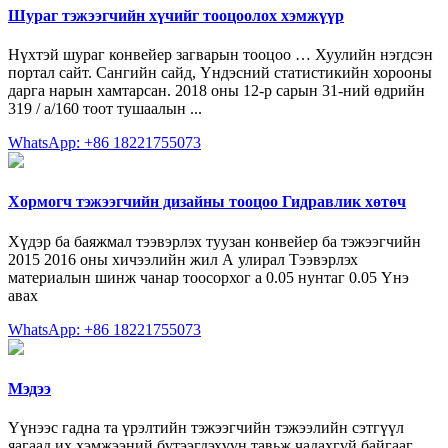
Шураг тэжээгчийн хүчийг тооцоолох хэмжүүр
Нүхтэй шураг конвейер загварын тооцоо … Хуулийн нэгдсэн
портал сайт. Сангийн сайд, Үндэсний статистикийн хорооны
дарга нарын хамтарсан. 2018 оны 12-р сарын 31-ний өдрийн
319 / a/160 тоот тушаалын ...
WhatsApp: +86 18221755073
Хормогч тэжээгчийн дизайны тооцоо Гидравлик хөтөч
Хүдэр ба баяжмал тээвэрлэх туузан конвейер ба тэжээгчийн
2015 2016 оны хичээлийн жил А улирал Тээвэрлэх
материалын шинж чанар тоосорхог a 0.05 нунтаг 0.05 Үнэ
авах
WhatsApp: +86 18221755073
Мэдээ
Үүнээс гадна та үрэлтийн тэжээгчийн тэжээлийн сэтгүүл
яагаад их хэмжээний бүтээгдэхүүн тавьж чадахгүй байгааг