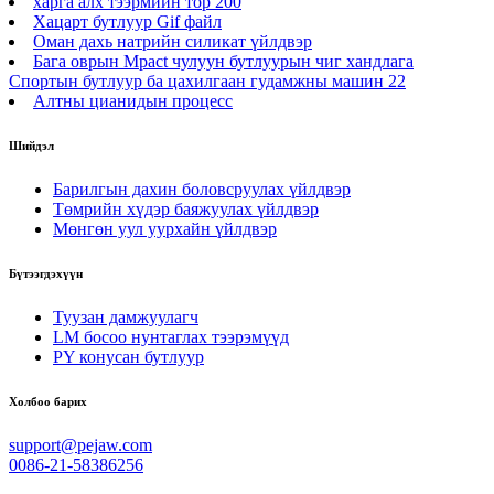
харга алх тээрмийн тор 200
Хацарт бутлуур Gif файл
Оман дахь натрийн силикат үйлдвэр
Бага оврын Mpact чулуун бутлуурын чиг хандлага
Спортын бутлуур ба цахилгаан гудамжны машин 22
Алтны цианидын процесс
Шийдэл
Барилгын дахин боловсруулах үйлдвэр
Төмрийн хүдэр баяжуулах үйлдвэр
Мөнгөн уул уурхайн үйлдвэр
Бүтээгдэхүүн
Туузан дамжуулагч
LM босоо нунтаглах тээрэмүүд
PY конусан бутлуур
Холбоо барих
support@pejaw.com
0086-21-58386256