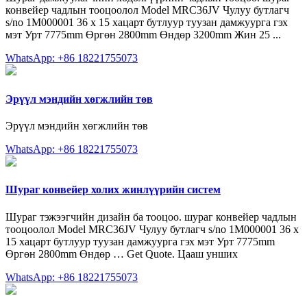
конвейер чадлын тооцоолол Model MRC36JV Чулуу бутлагч
s/no 1M000001 36 x 15 хацарт бутлуур туузан дамжуурга гэх
мэт Урт 7775mm Өргөн 2800mm Өндөр 3200mm Жин 25 ...
WhatsApp: +86 18221755073
Эрүүл мэндийн хөгжлийн төв
Эрүүл мэндийн хөгжлийн төв
WhatsApp: +86 18221755073
Шураг конвейер холих жинлүүрийн систем
Шураг тэжээгчийн дизайн ба тооцоо. шураг конвейер чадлын
тооцоолол Model MRC36JV Чулуу бутлагч s/no 1M000001 36 x
15 хацарт бутлуур туузан дамжуурга гэх мэт Урт 7775mm
Өргөн 2800mm Өндөр … Get Quote. Цааш унших
WhatsApp: +86 18221755073