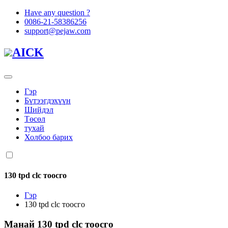
Have any question ?
0086-21-58386256
support@pejaw.com
AICK
Гэр
Бүтээгдэхүүн
Шийдэл
Төсөл
тухай
Холбоо барих
130 tpd clc тоосго
Гэр
130 tpd clc тоосго
Манай
130 tpd clc тоосго