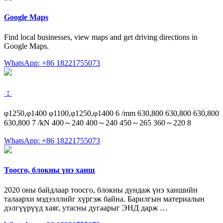
Google Maps
Find local businesses, view maps and get driving directions in
Google Maps.
WhatsApp: +86 18221755073
：
φ1250,φ1400 φ1100,φ1250,φ1400 6 /mm 630,800 630,800 630,800
630,800 7 /kN 400～240 400～240 450～265 360～220 8
WhatsApp: +86 18221755073
Тоосго, блокны үнэ ханш
2020 оны байдлаар тоосго, блокны дундаж үнэ ханшийн
талаархи мэдээллийг хүргэж байна. Барилгын материалын
дэлгүүрүүд хаяг, утасны дугаарыг ЭНД дарж …