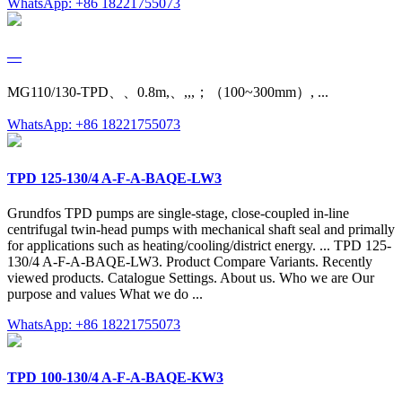
WhatsApp: +86 18221755073
—
MG110/130-TPD、、0.8m,、,,,；（100~300mm）, ...
WhatsApp: +86 18221755073
TPD 125-130/4 A-F-A-BAQE-LW3
Grundfos TPD pumps are single-stage, close-coupled in-line
centrifugal twin-head pumps with mechanical shaft seal and primally
for applications such as heating/cooling/district energy. ... TPD 125-
130/4 A-F-A-BAQE-LW3. Product Compare Variants. Recently
viewed products. Catalogue Settings. About us. Who we are Our
purpose and values What we do ...
WhatsApp: +86 18221755073
TPD 100-130/4 A-F-A-BAQE-KW3