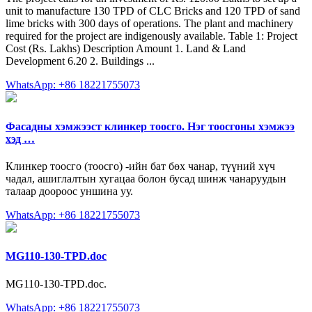
unit to manufacture 130 TPD of CLC Bricks and 120 TPD of sand
lime bricks with 300 days of operations. The plant and machinery
required for the project are indigenously available. Table 1: Project
Cost (Rs. Lakhs) Description Amount 1. Land & Land
Development 6.20 2. Buildings ...
WhatsApp: +86 18221755073
Фасадны хэмжээст клинкер тоосго. Нэг тоосгоны хэмжээ
хэд …
Клинкер тоосго (тоосго) -ийн бат бөх чанар, түүний хүч
чадал, ашиглалтын хугацаа болон бусад шинж чанаруудын
талаар доороос уншина уу.
WhatsApp: +86 18221755073
MG110-130-TPD.doc
MG110-130-TPD.doc.
WhatsApp: +86 18221755073