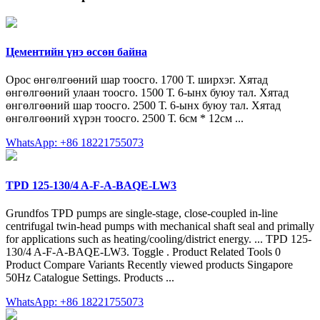
Цементийн үнэ өссөн байна
Орос өнгөлгөөний шар тоосго. 1700 Т. ширхэг. Хятад
өнгөлгөөний улаан тоосго. 1500 Т. 6-ынх буюу тал. Хятад
өнгөлгөөний шар тоосго. 2500 Т. 6-ынх буюу тал. Хятад
өнгөлгөөний хүрэн тоосго. 2500 Т. 6см * 12см ...
WhatsApp: +86 18221755073
TPD 125-130/4 A-F-A-BAQE-LW3
Grundfos TPD pumps are single-stage, close-coupled in-line
centrifugal twin-head pumps with mechanical shaft seal and primally
for applications such as heating/cooling/district energy. ... TPD 125-
130/4 A-F-A-BAQE-LW3. Toggle . Product Related Tools 0
Product Compare Variants Recently viewed products Singapore
50Hz Catalogue Settings. Products ...
WhatsApp: +86 18221755073