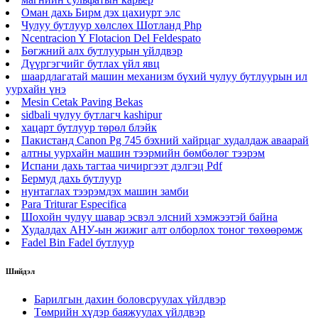
Оман дахь Бирм дэх цахиурт элс
Чулуу бутлуур хөлслөх Шотланд Php
Ncentracion Y Flotacion Del Feldespato
Бөгжний алх бутлуурын үйлдвэр
Дүүргэгчийг бутлах үйл явц
шаардлагатай машин механизм бүхий чулуу бутлуурын ил
уурхайн үнэ
Mesin Cetak Paving Bekas
sidbali чулуу бутлагч kashipur
хацарт бутлуур төрөл блэйк
Пакистанд Canon Pg 745 бэхний хайрцаг худалдаж аваарай
алтны уурхайн машин тээрмийн бөмбөлөг тээрэм
Испани дахь тагтаа чичиргээт дэлгэц Pdf
Бермуд дахь бутлуур
нунтаглах тээрэмдэх машин замби
Para Triturar Especifica
Шохойн чулуу шавар эсвэл элсний хэмжээтэй байна
Худалдах АНУ-ын жижиг алт олборлох тоног төхөөрөмж
Fadel Bin Fadel бутлуур
Шийдэл
Барилгын дахин боловсруулах үйлдвэр
Төмрийн хүдэр баяжуулах үйлдвэр