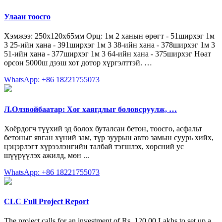
Улаан тоосго
Хэмжээ: 250x120x65мм Орц: 1м 2 ханын өрөгт - 51ширхэг 1м
3 25-ийн хана - 391ширхэг 1м 3 38-ийн хана - 378ширхэг 1м 3
51-ийн хана - 377ширхэг 1м 3 64-ийн хана - 375ширхэг Нөат
орсон 5000ш дээш хот дотор хүргэлттэй. …
WhatsApp: +86 18221755073
Л.Олзвойбаатар: Хог хаягдлыг боловсруулж, …
Хоёрдогч түүхий эд болох буталсан бетон, тоосго, асфальт
бетоныг явган хүний зам, түр зуурын авто замын суурь хийх,
цэцэрлэгт хүрээлэнгийн талбай тэгшлэх, хөрсний ус
шүүрүүлэх ажилд, мөн ...
WhatsApp: +86 18221755073
CLC Full Project Report
The project calls for an investment of Rs. 120.00 Lakhs to set up a