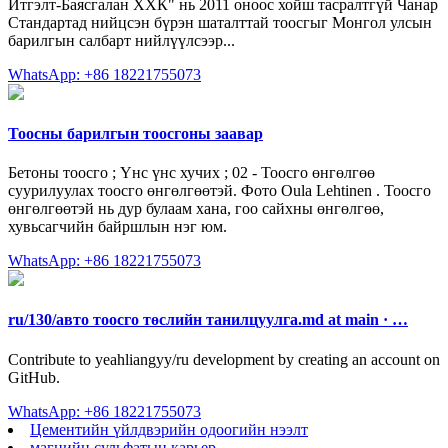
Итгэлт-Баясгалан ХХК" нь 2011 оноос хойш тасралтгүй Чанар
Стандартад нийцсэн бүрэн шаталттай тоосгыг Монгол улсын
барилгын салбарт нийлүүлсээр...
WhatsApp: +86 18221755073
Тоосны барилгын тоосгоны заавар
Бетоны тоосго ; Үнс үнс хучих ; 02 - Тоосго өнгөлгөө
суурилуулах тоосго өнгөлгөөтэй. Фото Oula Lehtinen . Тоосго
өнгөлгөөтэй нь дур булаам хана, гоо сайхны өнгөлгөө,
хувьсагчийн байршлын нэг юм.
WhatsApp: +86 18221755073
ru/130/авто тоосго төслийн танилцуулга.md at main · …
Contribute to yeahliangyy/ru development by creating an account on
GitHub.
WhatsApp: +86 18221755073
Цементийн үйлдвэрийн одоогийн нээлт
магнийн сульфатын карьер