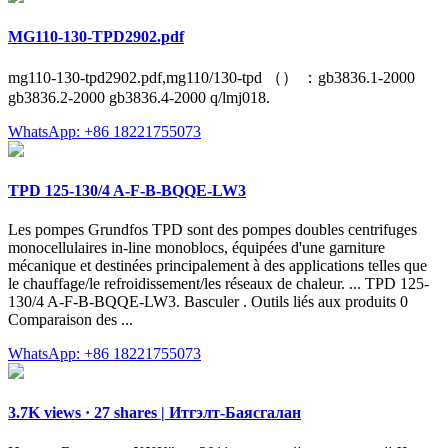
MG110-130-TPD2902.pdf
mg110-130-tpd2902.pdf,mg110/130-tpd （） ：gb3836.1-2000
gb3836.2-2000 gb3836.4-2000 q/lmj018.
WhatsApp: +86 18221755073
TPD 125-130/4 A-F-B-BQQE-LW3
Les pompes Grundfos TPD sont des pompes doubles centrifuges
monocellulaires in-line monoblocs, équipées d'une garniture
mécanique et destinées principalement à des applications telles que
le chauffage/le refroidissement/les réseaux de chaleur. ... TPD 125-
130/4 A-F-B-BQQE-LW3. Basculer . Outils liés aux produits 0
Comparaison des ...
WhatsApp: +86 18221755073
3.7K views · 27 shares | Итгэлт-Баясгалан