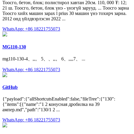
Тоосго, бетон, блок; полистирол хавтан 20см. 110, 000 ₮: 12;
21 ш. Тоосго, бетон, блок үнэ - үнэгүй зарууд. ... Тоосго зарна
Тоосго хийх машин зарах l prius 30 машин үнэ тохирч зарна.
2012 онд үйлдвэрлэсэн 2022 ...
WhatsApp: +86 18221755073
MG110-130
mg110-130-4、,,。 5、、,,。 6、,,,,7、 ...
WhatsApp: +86 18221755073
GitHub
{"payload":{"allShortcutsEnabled":false,"fileTree":{"130":
{"items":[{"name":"1 2 конусная дробилка на 39
ампер.md","path":"130/1 2 ...
WhatsApp: +86 18221755073