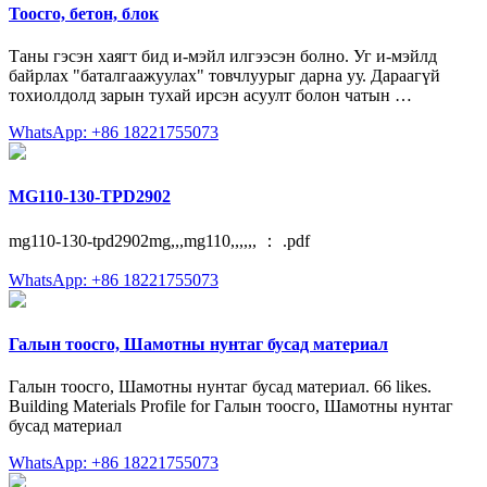
Тоосго, бетон, блок
Таны гэсэн хаягт бид и-мэйл илгээсэн болно. Уг и-мэйлд
байрлах "баталгаажуулах" товчлуурыг дарна уу. Дараагүй
тохиолдолд зарын тухай ирсэн асуулт болон чатын …
WhatsApp: +86 18221755073
MG110-130-TPD2902
mg110-130-tpd2902mg,,,mg110,,,,,, ： .pdf
WhatsApp: +86 18221755073
Галын тоосго, Шамотны нунтаг бусад материал
Галын тоосго, Шамотны нунтаг бусад материал. 66 likes.
Building Materials Profile for Галын тоосго, Шамотны нунтаг
бусад материал
WhatsApp: +86 18221755073