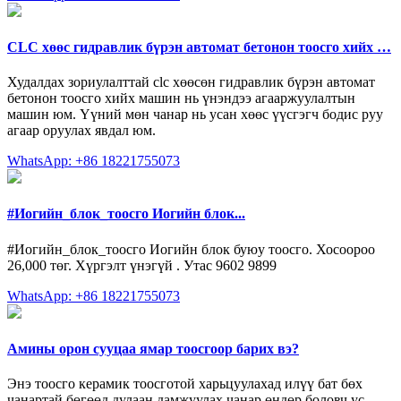
CLC хөөс гидравлик бүрэн автомат бетонон тоосго хийх …
Худалдах зориулалттай clc хөөсөн гидравлик бүрэн автомат
бетонон тоосго хийх машин нь үнэндээ агааржуулалтын
машин юм. Үүний мөн чанар нь усан хөөс үүсгэгч бодис руу
агаар оруулах явдал юм.
WhatsApp: +86 18221755073
#Иогийн_блок_тоосго Иогийн блок...
#Иогийн_блок_тоосго Иогийн блок буюу тоосго. Хосоороо
26,000 төг. Хүргэлт үнэгүй . Утас 9602 9899
WhatsApp: +86 18221755073
Амины орон сууцаа ямар тоосгоор барих вэ?
Энэ тоосго керамик тоосготой харьцуулахад илүү бат бөх
чанартай бөгөөд дулаан дамжуулах чанар өндөр боловч ус