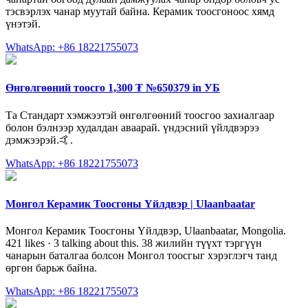
тэсвэрлэх чанар муутай байна. Керамик тоосгоноос хямд
үнэтэй.
WhatsApp: +86 18221755073
Өнгөлгөөний тоосго 1,300 ₮ №650379 in УБ
Та Стандарт хэмжээтэй өнгөлгөөний тоосгоо захиалгаар
болон бэлнээр худалдан аваарай. үндэсний үйлдвэрээ
дэмжээрэй.🤙.
WhatsApp: +86 18221755073
Монгол Керамик Тоосгоны Үйлдвэр | Ulaanbaatar
Монгол Керамик Тоосгоны Үйлдвэр, Ulaanbaatar, Mongolia.
421 likes · 3 talking about this. 38 жилийн түүхт тэргүүн
чанарын баталгаа болсон Монгол тоосгыг хэрэглэгч танд
өргөн барьж байна.
WhatsApp: +86 18221755073