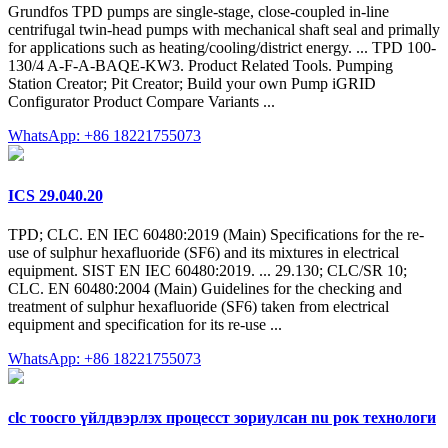
Grundfos TPD pumps are single-stage, close-coupled in-line
centrifugal twin-head pumps with mechanical shaft seal and primally
for applications such as heating/cooling/district energy. ... TPD 100-
130/4 A-F-A-BAQE-KW3. Product Related Tools. Pumping
Station Creator; Pit Creator; Build your own Pump iGRID
Configurator Product Compare Variants ...
WhatsApp: +86 18221755073
ICS 29.040.20
TPD; CLC. EN IEC 60480:2019 (Main) Specifications for the re-
use of sulphur hexafluoride (SF6) and its mixtures in electrical
equipment. SIST EN IEC 60480:2019. ... 29.130; CLC/SR 10;
CLC. EN 60480:2004 (Main) Guidelines for the checking and
treatment of sulphur hexafluoride (SF6) taken from electrical
equipment and specification for its re-use ...
WhatsApp: +86 18221755073
clc тоосго үйлдвэрлэх процесст зориулсан nu рок технологи