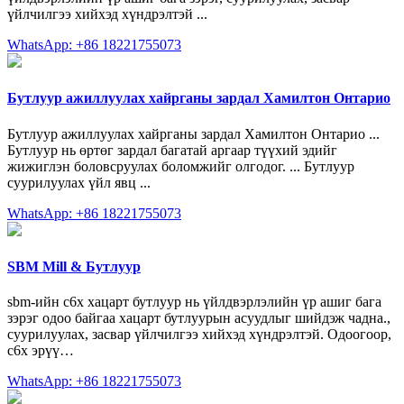
үйлчилгээ хийхэд хүндрэлтэй ...
WhatsApp: +86 18221755073
Бутлуур ажиллуулах хайрганы зардал Хамилтон Онтарио
Бутлуур ажиллуулах хайрганы зардал Хамилтон Онтарио ...
Бутлуур нь өртөг зардал багатай аргаар түүхий эдийг
жижиглэн боловсруулах боломжийг олгодог. ... Бутлуур
суурилуулах үйл явц ...
WhatsApp: +86 18221755073
SBM Mill & Бутлуур
sbm-ийн c6x хацарт бутлуур нь үйлдвэрлэлийн үр ашиг бага
зэрэг одоо байгаа хацарт бутлуурын асуудлыг шийдэж чадна.,
суурилуулах, засвар үйлчилгээ хийхэд хүндрэлтэй. Одоогоор,
c6x эрүү…
WhatsApp: +86 18221755073