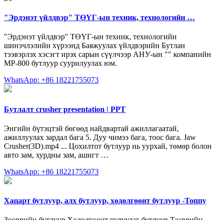
"Эрдэнэт үйлдвэр" ТӨҮГ-ын техник, технологийн …
"Эрдэнэт үйлдвэр" ТӨҮГ-ын техник, технологийн
шинэчлэлийн хүрээнд Баяжуулах үйлдвэрийн Бутлан
тээвэрлэх хэсэгт ирэх сарын сүүлчээр АНУ-ын "" компанийн
МР-800 бутлуур суурилуулах юм.
WhatsApp: +86 18221755073
Бутлалт crusher presentation | PPT
Энгийн бүтэцтэй бөгөөд найдвартай ажиллагаатай,
ажиллуулах зардал бага 5. Дуу чимээ бага, тоос бага. Jaw
Crusher(3D).mp4 ... Цохилтот бутлуур нь уурхай, төмөр болон
авто зам, хурдны зам, ашигт …
WhatsApp: +86 18221755073
Хацарт бутлуур, алх бутлуур, хөдөлгөөнт бутлуур -Топпу
Зөөврийн бутлуур Хөдөлгөөнт чулуулаг бутлуур Тээврийн