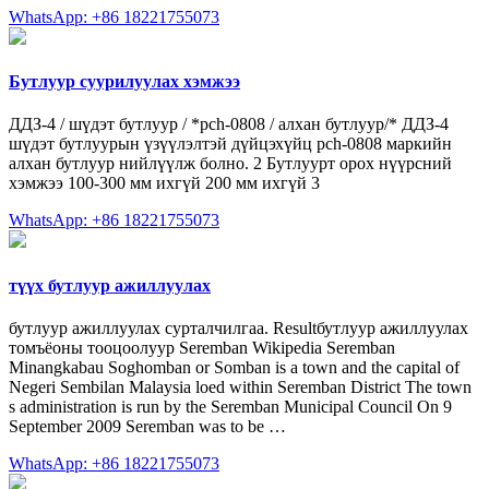
WhatsApp: +86 18221755073
Бутлуур суурилуулах хэмжээ
ДДЗ-4 / шүдэт бутлуур / *pch-0808 / алхан бутлуур/* ДДЗ-4
шүдэт бутлуурын үзүүлэлтэй дүйцэхүйц pch-0808 маркийн
алхан бутлуур нийлүүлж болно. 2 Бутлуурт орох нүүрсний
хэмжээ 100-300 мм ихгүй 200 мм ихгүй 3
WhatsApp: +86 18221755073
түүх бутлуур ажиллуулах
бутлуур ажиллуулах сурталчилгаа. Resultбутлуур ажиллуулах
томъёоны тооцоолуур Seremban Wikipedia Seremban
Minangkabau Soghomban or Somban is a town and the capital of
Negeri Sembilan Malaysia loed within Seremban District The town
s administration is run by the Seremban Municipal Council On 9
September 2009 Seremban was to be …
WhatsApp: +86 18221755073