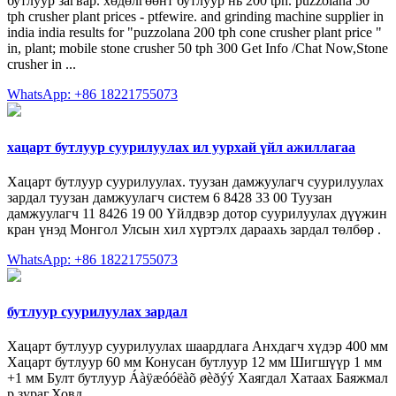
бутлуур загвар. хөдөлгөөнт бутлуур нь 200 tph. puzzolana 50
tph crusher plant prices - ptfewire. and grinding machine supplier in
india india results for "puzzolana 200 tph cone crusher plant price "
in, plant; mobile stone crusher 50 tph 300 Get Info /Chat Now,Stone
crusher in ...
WhatsApp: +86 18221755073
хацарт бутлуур суурилуулах ил уурхай үйл ажиллагаа
Хацарт бутлуур суурилуулах. туузан дамжуулагч суурилуулах
зардал туузан дамжуулагч систем 6 8428 33 00 Туузан
дамжуулагч 11 8426 19 00 Үйлдвэр дотор суурилуулах дүүжин
кран үнэд Монгол Улсын хил хүртэлх дараахь зардал төлбөр .
WhatsApp: +86 18221755073
бутлуур суурилуулах зардал
Хацарт бутлуур суурилуулах шаардлага Анхдагч хүдэр 400 мм
Хацарт бутлуур 60 мм Конусан бутлуур 12 мм Шигшүүр 1 мм
+1 мм Булт бутлуур Áàÿæóóëàõ øèðýý Хаягдал Хатаах Баяжмал
р зураг.Ховд