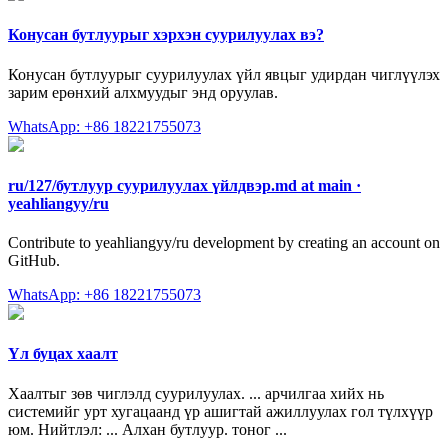
Конусан бутлуурыг хэрхэн суурилуулах вэ?
Конусан бутлуурыг суурилуулах үйл явцыг удирдан чиглүүлэх
зарим ерөнхий алхмуудыг энд оруулав.
WhatsApp: +86 18221755073
ru/127/бутлуур суурилуулах үйлдвэр.md at main ·
yeahliangyy/ru
Contribute to yeahliangyy/ru development by creating an account on
GitHub.
WhatsApp: +86 18221755073
Үл буцах хаалт
Хаалтыг зөв чиглэлд суурилуулах. ... арчилгаа хийх нь
системийг урт хугацаанд үр ашигтай ажиллуулах гол түлхүүр
юм. Нийтлэл: ... Алхан бутлуур. тоног ...