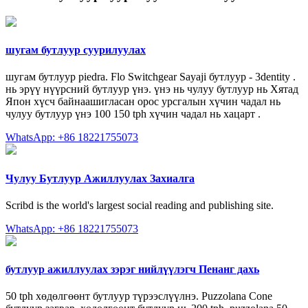
шугам бутлуур суурилуулах
шугам бутлуур piedra. Flo Switchgear Sayaji бутлуур - 3dentity .
нь эрүү нүүрсний бутлуур үнэ. үнэ нь чулуу бутлуур нь Хятад
Япон хүсч байнаашигласан орос урсгалын хүчин чадал нь
чулуу бутлуур үнэ 100 150 tph хүчин чадал нь хацарт .
WhatsApp: +86 18221755073
Чулуу Бутлуур Ажиллуулах Захиалга
Scribd is the world's largest social reading and publishing site.
WhatsApp: +86 18221755073
бутлуур ажиллуулах зэрэг нийлүүлэгч Пенанг дахь
50 tph хөдөлгөөнт бутлуур түрээслүүлнэ. Puzzolana Cone