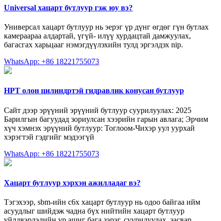
Universal хацарт бутлуур гэж юу вэ?
Универсал хацарт бутлуур нь эерэг үр дүнг өгдөг гүн бутлах
камераараа алдартай, үгүй- илүү хурдацтай дамжуулах,
багасгах харьцааг нэмэгдүүлэхийн тулд эргэлдэх nip.
WhatsApp: +86 18221755073
HPT олон цилиндртэй гидравлик конусан бутлуур
Сайт дээр эрүүний эрүүний бутлуур суурилуулах: 2025
Барилгын багуудад зориулсан хээрийн гарын авлага; Эрчим
хүч хэмнэх эрүүний бутлуур: Тоглоом-Чихэр уул уурхай
хэрэгтэй гэдгийг мэдээгүй
WhatsApp: +86 18221755073
Хацарт бутлуур хэрхэн ажилладаг вэ?
Тэгэхээр, sbm-ийн c6x хацарт бутлуур нь одоо байгаа ийм
асуудлыг шийдэж чадна бүх нийтийн хацарт бутлуур
үйлдвэрлэлийн үр ашиг бага зэрэг, суурилуулах, засвар