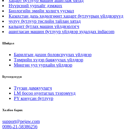
хацарт бутлуур машин ашиглаж хятад
Нүүрсний уурхайг дэмжих
Биологийн эмийн холигч уусмал
Казахстан дахь хөдөлгөөнт хацарт бутлуурын үйлдвэрүүд
чулуу бутлуур төслийн тайлан хятад
кальцит бутлах машин үйлдвэрлэгч
ашигласан машин бутлуур үйлдвэр худалдах indiacom
Шийдэл
Барилгын дахин боловсруулах үйлдвэр
Төмрийн хүдэр баяжуулах үйлдвэр
Мөнгөн уул уурхайн үйлдвэр
Бүтээгдэхүүн
Туузан дамжуулагч
LM босоо нунтаглах тээрэмүүд
PY конусан бутлуур
Холбоо барих
support@pejaw.com
0086-21-58386256