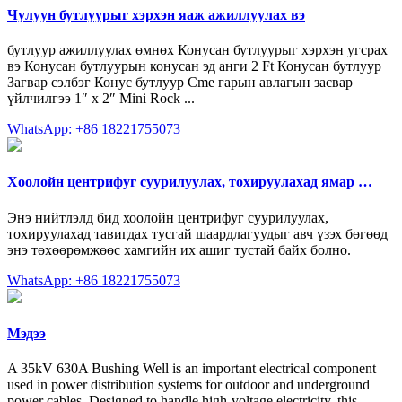
Чулуун бутлуурыг хэрхэн яаж ажиллуулах вэ
бутлуур ажиллуулах өмнөх Конусан бутлуурыг хэрхэн угсрах
вэ Конусан бутлуурын конусан эд анги 2 Ft Конусан бутлуур
Загвар сэлбэг Конус бутлуур Cme гарын авлагын засвар
үйлчилгээ 1″ x 2″ Mini Rock ...
WhatsApp: +86 18221755073
Хоолойн центрифуг суурилуулах, тохируулахад ямар …
Энэ нийтлэлд бид хоолойн центрифуг суурилуулах,
тохируулахад тавигдах тусгай шаардлагуудыг авч үзэх бөгөөд
энэ төхөөрөмжөөс хамгийн их ашиг тустай байх болно.
WhatsApp: +86 18221755073
Мэдээ
A 35kV 630A Bushing Well is an important electrical component
used in power distribution systems for outdoor and underground
power cables. Designed to handle high-voltage electricity, this