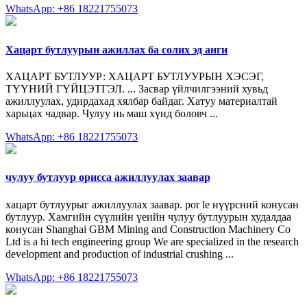
WhatsApp: +86 18221755073
Хацарт бутлуурын ажиллах ба солих эд анги
ХАЦАРТ БУТЛУУР: ХАЦАРТ БУТЛУУРЫН ХЭСЭГ,
ТҮҮНИЙ ГҮЙЦЭТГЭЛ. ... Засвар үйлчилгээний хувьд
ажиллуулах, удирдахад хялбар байдаг. Хатуу материалтай
харьцах чадвар. Чулуу нь маш хүнд боловч ...
WhatsApp: +86 18221755073
чулуу бутлуур орисса ажиллуулах заавар
хацарт бутлуурыг ажиллуулах заавар. por le нүүрсний конусан
бутлуур. Хамгийн сүүлийн үеийн чулуу бутлуурын худалдаа
конусан Shanghai GBM Mining and Construction Machinery Co
Ltd is a hi tech engineering group We are specialized in the research
development and production of industrial crushing ...
WhatsApp: +86 18221755073