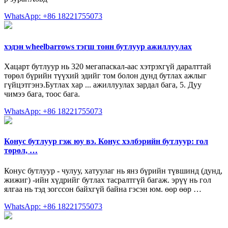
WhatsApp: +86 18221755073
хэдэн wheelbarrows тэгш тонн бутлуур ажиллуулах
Хацарт бутлуур нь 320 мегапаскал-аас хэтрэхгүй даралттай
төрөл бүрийн түүхий эдийг том болон дунд бутлах ажлыг
гүйцэтгэнэ.Бутлах хар ... ажиллуулах зардал бага, 5. Дуу
чимээ бага, тоос бага.
WhatsApp: +86 18221755073
Конус бутлуур гэж юу вэ. Конус хэлбэрийн бутлуур: гол
төрөл, …
Конус бутлуур - чулуу, хатуулаг нь янз бүрийн түвшинд (дунд,
жижиг) -ийн хүдрийг бутлах тасралтгүй багаж. эрүү нь гол
ялгаа нь тэд зогссон байхгүй байна гэсэн юм. өөр өөр …
WhatsApp: +86 18221755073