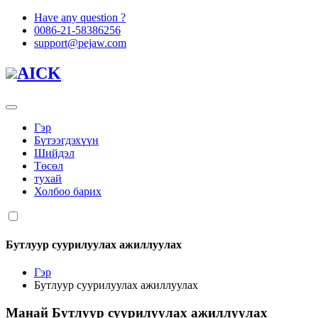
Have any question ?
0086-21-58386256
support@pejaw.com
AICK
Гэр
Бүтээгдэхүүн
Шийдэл
Төсөл
тухай
Холбоо барих
Бутлуур суурилуулах ажиллуулах
Гэр
Бутлуур суурилуулах ажиллуулах
Манай
Бутлуур суурилуулах ажиллуулах