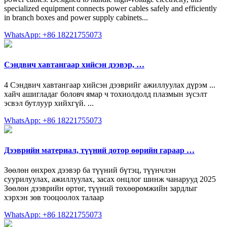
specialized equipment connects power cables safely and efficiently
in branch boxes and power supply cabinets...
WhatsApp: +86 18221755073
Сэндвич хавтангаар хийсэн дээвэр, …
4 Сэндвич хавтангаар хийсэн дээврийг ажиллуулах дүрэм ...
хайч ашигладаг боловч ямар ч тохиолдолд плазмын зүсэлт
эсвэл бутлуур хийхгүй. ...
WhatsApp: +86 18221755073
Дээврийн материал, түүний дотор өөрийн гараар …
Зөөлөн өнхрөх дээвэр ба түүний бүтэц, түүнчлэн
суурилуулах, ажиллуулах, засах онцлог шинж чанарууд 2025
Зөөлөн дээврийн өртөг, түүний төхөөрөмжийн зардлыг
хэрхэн зөв тооцоолох талаар
WhatsApp: +86 18221755073