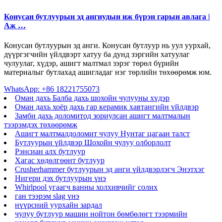
Конусан бутлуурын эд ангиудын иж бүрэн гарын авлага |
Аж …
Конусан бутлуурын эд анги. Конусан бутлуур нь уул уурхай,
дүүргэгчийн үйлдвэрт хатуу ба дунд зэргийн хатуулаг
чулуулаг, хүдэр, ашигт малтмал зэрэг төрөл бүрийн
материалыг бутлахад ашигладаг нэг төрлийн төхөөрөмж юм.
WhatsApp: +86 18221755073
Оман дахь Балба дахь шохойн чулууны хүдэр
Оман дахь хоёр дахь гар керамик хавтангийн үйлдвэр
Замби дахь доломитод зориулсан ашигт малтмалын
тээрэмдэх төхөөрөмж
Ашигт малтмалдоломит чулуу Нунтаг цагаан талст
Бутлуурын үйлдвэр Шохойн чулуу олборлолт
Рэнсиан алх бутлуур
Хагас хөдөлгөөнт бутлуур
Crusherhammer бутлуурын эд анги үйлдвэрлэгч Энэтхэг
Нигери дэх бутлуурын үнэ
Whirlpool угаагч ванны холхивчийг солих
ган тээрэм slag үнэ
нүүрсний уурхайн зардал
чулуу бутлуур машин нойтон бөмбөлөгт тээрмийн