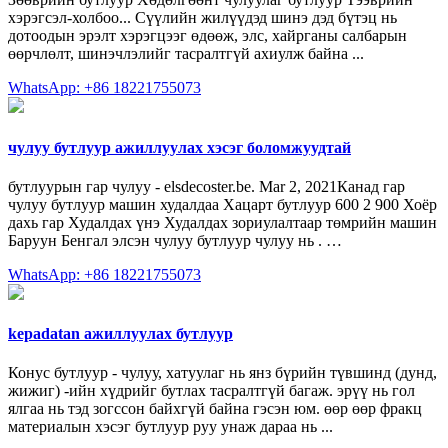
хэрэгсэл-холбоо... Сүүлийн жилүүдэд шинэ дэд бүтэц нь
дотоодын эрэлт хэрэгцээг өдөөж, элс, хайрганы салбарын
өөрчлөлт, шинэчлэлийг тасралтгүй ахиулж байна ...
WhatsApp: +86 18221755073
чулуу бутлуур ажиллуулах хэсэг боломжуудтай
бутлуурын гар чулуу - elsdecoster.be. Mar 2, 2021Канад гар
чулуу бутлуур машин худалдаа Хацарт бутлуур 600 2 900 Хоёр
дахь гар Худалдах үнэ Худалдах зориулалтаар төмрийн машин
Баруун Бенгал элсэн чулуу бутлуур чулуу нь . …
WhatsApp: +86 18221755073
kepadatan ажиллуулах бутлуур
Конус бутлуур - чулуу, хатуулаг нь янз бүрийн түвшинд (дунд,
жижиг) -ийн хүдрийг бутлах тасралтгүй багаж. эрүү нь гол
ялгаа нь тэд зогссон байхгүй байна гэсэн юм. өөр өөр фракц
материалын хэсэг бутлуур руу унаж дараа нь ...