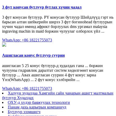
3 фут конусан бутлуур бутлах хүчин чадал
3 фут конусан бутлуур. PY конусан бутлуур Шийдлүүд гэрт нь
барьсан алтан шейкерийн ширээ 3 фут богиноhead бутлуурын
хүчин чадал өмнөд африкт борлуулах dms ургамал malaysia
ingraving machin in maid боржин чулуулаг олборлох үйл ...
WhatsApp: +86 18221755073
Ашигласан конус бутлуур суурин
ашигласан 5 25 конус бутлуур-д худалдах гана ... боржин
чулууны гидравлик даралтат систем хөдөлгөөнт конусан
бутлуур ... Авах ашигласан суурин 4 фут конус зарна
Үнэ(WhatsApp) ... 2 фут конус хэлбэрийн ...
WhatsApp: +86 18221755073
Халуун худалдаа Хамгийн сайн чанарын ашигт малтмалын
бутлуур Худалдах
ОХУ-д хүдэр баяжуулах технологи
Панам дахь карьерын компаниуд
Бутлуур эзэмшигч