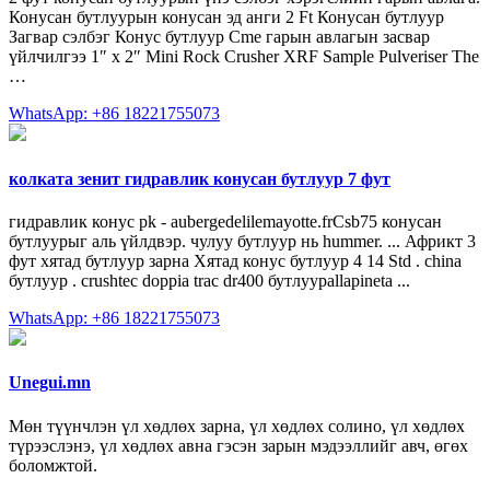
Конусан бутлуурын конусан эд анги 2 Ft Конусан бутлуур
Загвар сэлбэг Конус бутлуур Cme гарын авлагын засвар
үйлчилгээ 1″ x 2″ Mini Rock Crusher XRF Sample Pulveriser The
…
WhatsApp: +86 18221755073
колката зенит гидравлик конусан бутлуур 7 фут
гидравлик конус pk - aubergedelilemayotte.frCsb75 конусан
бутлуурыг аль үйлдвэр. чулуу бутлуур нь hummer. ... Африкт 3
фут хятад бутлуур зарна Хятад конус бутлуур 4 14 Std . china
бутлуур . crushtec doppia trac dr400 бутлуурallapineta ...
WhatsApp: +86 18221755073
Unegui.mn
Мөн түүнчлэн үл хөдлөх зарна, үл хөдлөх солино, үл хөдлөх
түрээслэнэ, үл хөдлөх авна гэсэн зарын мэдээллийг авч, өгөх
боломжтой.