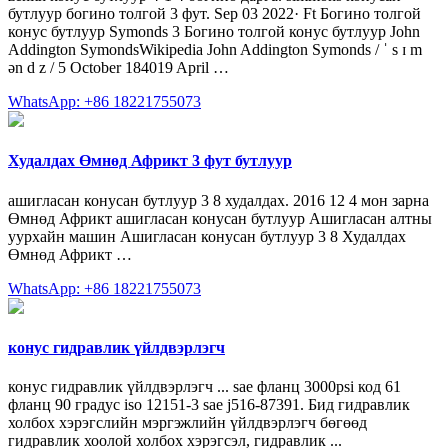
бутлуур богино толгой 3 фут. Sep 03 2022· Ft Богино толгой
конус бутлуур Symonds 3 Богино толгой конус бутлуур John
Addington SymondsWikipedia John Addington Symonds / ˈ s ɪ m
ən d z / 5 October 184019 April …
WhatsApp: +86 18221755073
Худалдах Өмнөд Африкт 3 фут бутлуур
ашигласан конусан бутлуур 3 8 худалдах. 2016 12 4 мон зарна
Өмнөд Африкт ашигласан конусан бутлуур Ашигласан алтны
уурхайн машин Ашигласан конусан бутлуур 3 8 Худалдах
Өмнөд Африкт …
WhatsApp: +86 18221755073
конус гидравлик үйлдвэрлэгч
конус гидравлик үйлдвэрлэгч ... sae фланц 3000psi код 61
фланц 90 градус iso 12151-3 sae j516-87391. Бид гидравлик
холбох хэрэгслийн мэргэжлийн үйлдвэрлэгч бөгөөд
гидравлик хоолой холбох хэрэгсэл, гидравлик ...