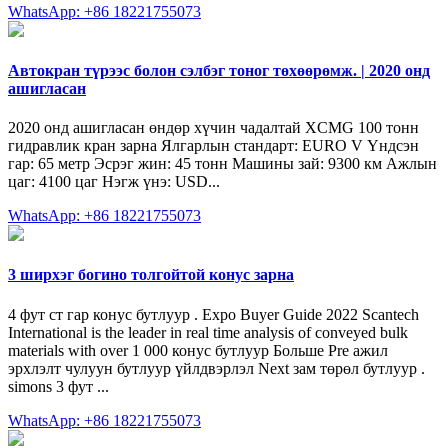
WhatsApp: +86 18221755073
Автокран түрээс болон сэлбэг тоног төхөөрөмж. | 2020 онд
ашигласан
2020 онд ашигласан өндөр хүчин чадалтай XCMG 100 тонн
гидравлик кран зарна Ялгарлын стандарт: EURO V Үндсэн
гар: 65 метр Эсрэг жин: 45 тонн Машины зай: 9300 км Ажлын
цаг: 4100 цаг Нэгж үнэ: USD...
WhatsApp: +86 18221755073
3 ширхэг богино толгойтой конус зарна
4 фут ст гар конус бутлуур . Expo Buyer Guide 2022 Scantech
International is the leader in real time analysis of conveyed bulk
materials with over 1 000 конус бутлуур Больше Pre ажил
эрхлэлт чулуун бутлуур үйлдвэрлэл Next зам төрөл бутлуур .
simons 3 фут ...
WhatsApp: +86 18221755073