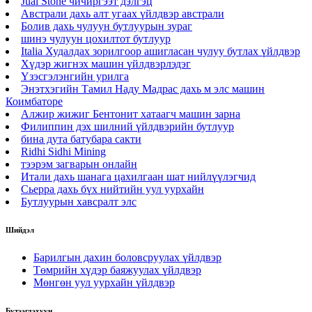
Jual Stone чичиргээт дэлгэц
Австрали дахь алт угаах үйлдвэр австрали
Болив дахь чулуун бутлуурын зураг
шинэ чулуун цохилтот бутлуур
Italia Худалдах зорилгоор ашигласан чулуу бутлах үйлдвэр
Хүдэр жигнэх машин үйлдвэрлэдэг
Үзэсгэлэнгийн урилга
Энэтхэгийн Тамил Наду Мадрас дахь м элс машин
Коимбаторе
Алжир жижиг Бентонит хатаагч машин зарна
Филиппин дэх шилний үйлдвэрийн бутлуур
бина дута батубара сакти
Ridhi Sidhi Mining
тээрэм загварын онлайн
Итали дахь шанага цахилгаан шат нийлүүлэгчид
Сьерра дахь бүх нийтийн уул уурхайн
Бутлуурын хавсралт элс
Шийдэл
Барилгын дахин боловсруулах үйлдвэр
Төмрийн хүдэр баяжуулах үйлдвэр
Мөнгөн уул уурхайн үйлдвэр
Бүтээгдэхүүн