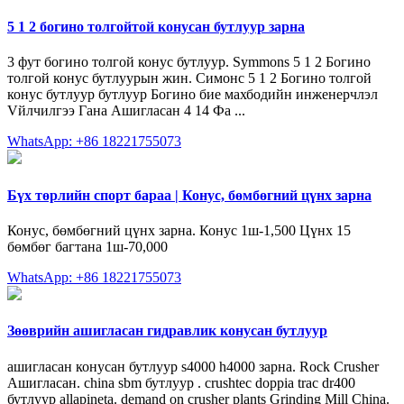
5 1 2 богино толгойтой конусан бутлуур зарна
3 фут богино толгой конус бутлуур. Symmons 5 1 2 Богино
толгой конус бутлуурын жин. Симонс 5 1 2 Богино толгой
конус бутлуур бутлуур Богино бие махбодийн инженерчлэл
Vйлчилгээ Гана Ашигласан 4 14 Фа ...
WhatsApp: +86 18221755073
Бүх төрлийн спорт бараа | Конус, бөмбөгний цүнх зарна
Конус, бөмбөгний цүнх зарна. Конус 1ш-1,500 Цүнх 15
бөмбөг багтана 1ш-70,000
WhatsApp: +86 18221755073
Зөөврийн ашигласан гидравлик конусан бутлуур
ашигласан конусан бутлуур s4000 h4000 зарна. Rock Crusher
Ашигласан. china sbm бутлуур . crushtec doppia trac dr400
бутлуур allapineta. demand on crusher plants Grinding Mill China.