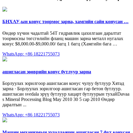
БНХАУ-ын конус тоормос зарна, хамгийн сайн конусан …
Өндөр хүчин чадалтай 54Т гидравлик цахилгаан даралтат
тоормосны төгсгөлийн фланц машин зарна металл нугалах
конус $8,000.00-$9,000.00/ багц 1 багц (Хамгийн бага …
WhatsApp: +86 18221755073
ашигласан зөөврийн конус бутлуур зарна
Борлуулах зорилгоор ашигласан конус чулуу бутлуур Хятад
зарна · Борлуулах зорилгоор ашигласан гар бетон бутлуур.
ашигласан svedala эрүү бутлуур хацарт бутлуурын тухайDavaa
s Mineral Processing Blog May 2010 30 5 сар 2010 Өндөр
даралтын ...
WhatsApp: +86 18221755073
Машин механизмын худалдаачин ашигласан 7 фут конусан