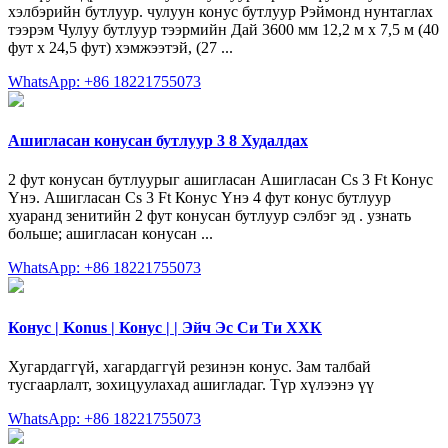
хэлбэрийн бутлуур. чулуун конус бутлуур Рэймонд нунтаглах
тээрэм Чулуу бутлуур тээрмийн Дай 3600 мм 12,2 м х 7,5 м (40
фут х 24,5 фут) хэмжээтэй, (27 ...
WhatsApp: +86 18221755073
Ашигласан конусан бутлуур 3 8 Худалдах
2 фут конусан бутлуурыг ашигласан Ашигласан Cs 3 Ft Конус
Үнэ. Ашигласан Cs 3 Ft Конус Үнэ 4 фут конус бутлуур
хуаранд зенитийн 2 фут конусан бутлуур сэлбэг эд . узнать
больше; ашигласан конусан ...
WhatsApp: +86 18221755073
Конус | Konus | Конус | | Эйч Эс Си Ти ХХК
Хугардаггүй, хагардаггүй резинэн конус. Зам талбай
тусгаарлалт, зохицуулахад ашигладаг. Түр хүлээнэ үү
WhatsApp: +86 18221755073