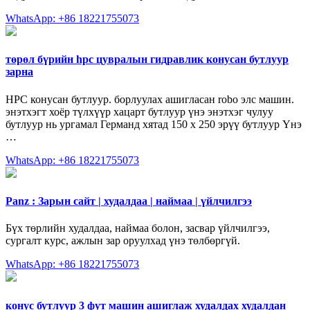
WhatsApp: +86 18221755073
төрөл бүрийн hpc цувралын гидравлик конусан бутлуур
зарна
HPC конусан бутлуур. борлуулах ашигласан robo элс машин.
энэтхэгт хоёр түлхүүр хацарт бутлуур үнэ энэтхэг чулуу
бутлуур нь ургамал Германд хятад 150 х 250 эрүү бутлуур Үнэ
…
WhatsApp: +86 18221755073
Panz : Зарын сайт | худалдаа | наймаа | үйлчилгээ
Бүх төрлийн худалдаа, наймаа болон, засвар үйлчилгээ,
сургалт курс, ажлын зар оруулхад үнэ төлбөргүй.
WhatsApp: +86 18221755073
конус бутлуур 3 фут машин ашиглаж худалдах худалдан