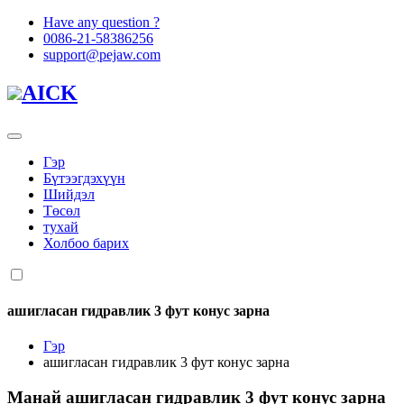
Have any question ?
0086-21-58386256
support@pejaw.com
AICK
Гэр
Бүтээгдэхүүн
Шийдэл
Төсөл
тухай
Холбоо барих
ашигласан гидравлик 3 фут конус зарна
Гэр
ашигласан гидравлик 3 фут конус зарна
Манай
ашигласан гидравлик 3 фут конус зарна