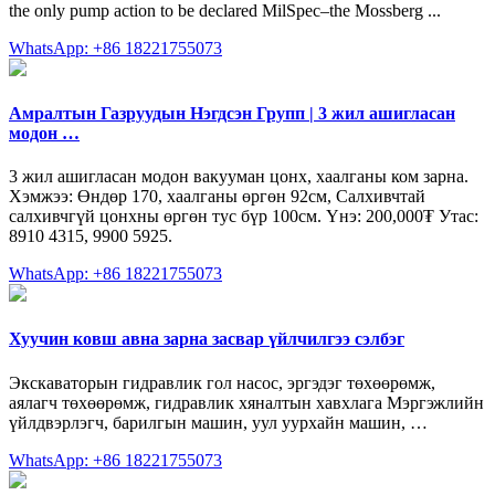
the only pump action to be declared MilSpec–the Mossberg ...
WhatsApp: +86 18221755073
Амралтын Газруудын Нэгдсэн Групп | 3 жил ашигласан
модон …
3 жил ашигласан модон вакууман цонх, хаалганы ком зарна.
Хэмжээ: Өндөр 170, хаалганы өргөн 92см, Салхивчтай
салхивчгүй цонхны өргөн тус бүр 100см. Үнэ: 200,000₮ Утас:
8910 4315, 9900 5925.
WhatsApp: +86 18221755073
Хуучин ковш авна зарна засвар үйлчилгээ сэлбэг
Экскаваторын гидравлик гол насос, эргэдэг төхөөрөмж,
аялагч төхөөрөмж, гидравлик хяналтын хавхлага Мэргэжлийн
үйлдвэрлэгч, барилгын машин, уул уурхайн машин, …
WhatsApp: +86 18221755073