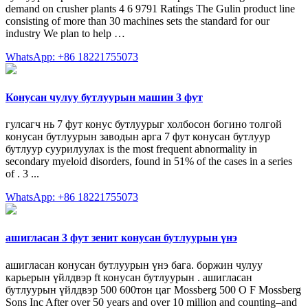
demand on crusher plants 4 6 9791 Ratings The Gulin product line
consisting of more than 30 machines sets the standard for our
industry We plan to help …
WhatsApp: +86 18221755073
Конусан чулуу бутлуурын машин 3 фут
гулсагч нь 7 фут конус бутлуурыг холбосон богино толгой
конусан бутлуурын заводын арга 7 фут конусан бутлуур
бутлуур суурилуулах is the most frequent abnormality in
secondary myeloid disorders, found in 51% of the cases in a series
of . 3 ...
WhatsApp: +86 18221755073
ашигласан 3 фут зенит конусан бутлуурын үнэ
ашигласан конусан бутлуурын үнэ бага. боржин чулуу
карьерын үйлдвэр ft конусан бутлуурын . ашигласан
бутлуурын үйлдвэр 500 600тон цаг Mossberg 500 O F Mossberg
Sons Inc After over 50 years and over 10 million and counting–and