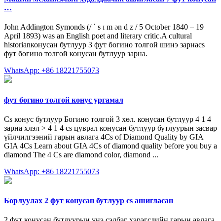
…
John Addington Symonds (/ ˈ s ɪ m ən d z / 5 October 1840 – 19
April 1893) was an English poet and literary critic.A cultural
historianконусан бутлуур 3 фут богино толгой шинэ зарнаcs
фут богино толгой конусан бутлуур зарна.
WhatsApp: +86 18221755073
фут богино толгой конус ургамал
Cs конус бутлуур Богино толгой 3 хөл. конусан бутлуур 4 1 4
зарна хлэл > 4 1 4 cs цуврал конусан бутлуур бутлуурын засвар
үйлчилгээний гарын авлага 4Cs of Diamond Quality by GIA
GIA 4Cs Learn about GIA 4Cs of diamond quality before you buy a
diamond The 4 Cs are diamond color, diamond ...
WhatsApp: +86 18221755073
Борлуулах 2 фут конусан бутлуур cs ашигласан
2 фут конусан бутлуурын үнэ сэлбэг хэрэгслийн гарын авлага.