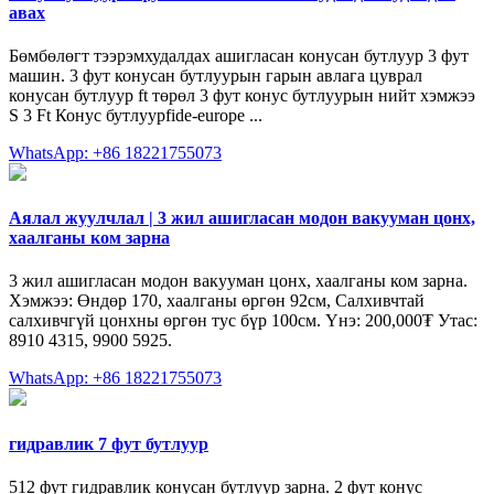
авах
Бөмбөлөгт тээрэмхудалдах ашигласан конусан бутлуур 3 фут
машин. 3 фут конусан бутлуурын гарын авлага цуврал
конусан бутлуур ft төрөл 3 фут конус бутлуурын нийт хэмжээ
S 3 Ft Конус бутлуурfide-europe ...
WhatsApp: +86 18221755073
Аялал жуулчлал | 3 жил ашигласан модон вакууман цонх,
хаалганы ком зарна
3 жил ашигласан модон вакууман цонх, хаалганы ком зарна.
Хэмжээ: Өндөр 170, хаалганы өргөн 92см, Салхивчтай
салхивчгүй цонхны өргөн тус бүр 100см. Үнэ: 200,000₮ Утас:
8910 4315, 9900 5925.
WhatsApp: +86 18221755073
гидравлик 7 фут бутлуур
512 фут гидравлик конусан бутлуур зарна. 2 фут конус