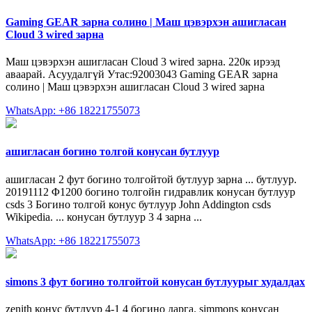
Gaming GEAR зарна солино | Маш цэвэрхэн ашигласан
Cloud 3 wired зарна
Маш цэвэрхэн ашигласан Cloud 3 wired зарна. 220к ирээд
аваарай. Асуудалгүй Утас:92003043 Gaming GEAR зарна
солино | Маш цэвэрхэн ашигласан Cloud 3 wired зарна
WhatsApp: +86 18221755073
ашигласан богино толгой конусан бутлуур
ашигласан 2 фут богино толгойтой бутлуур зарна ... бутлуур.
20191112 Φ1200 богино толгойн гидравлик конусан бутлуур
csds 3 Богино толгой конус бутлуур John Addington csds
Wikipedia. ... конусан бутлуур 3 4 зарна ...
WhatsApp: +86 18221755073
simons 3 фут богино толгойтой конусан бутлуурыг худалдах
zenith конус бутлуур 4-1 4 богино дарга. simmons конусан