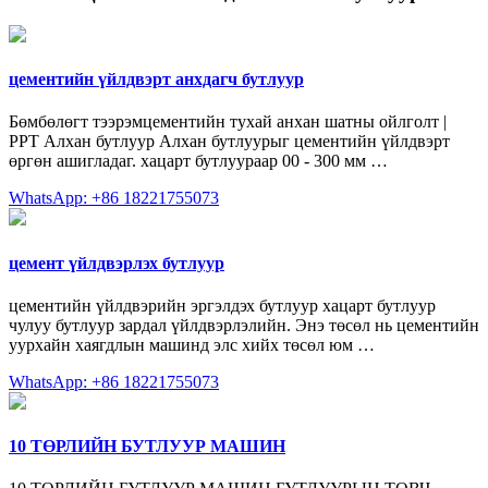
цементийн үйлдвэрт анхдагч бутлуур
Бөмбөлөгт тээрэмцементийн тухай анхан шатны ойлголт |
PPT Алхан бутлуур Алхан бутлуурыг цементийн үйлдвэрт
өргөн ашигладаг. хацарт бутлуураар 00 - 300 мм …
WhatsApp: +86 18221755073
цемент үйлдвэрлэх бутлуур
цементийн үйлдвэрийн эргэлдэх бутлуур хацарт бутлуур
чулуу бутлуур зардал үйлдвэрлэлийн. Энэ төсөл нь цементийн
уурхайн хаягдлын машинд элс хийх төсөл юм …
WhatsApp: +86 18221755073
10 ТӨРЛИЙН БУТЛУУР МАШИН