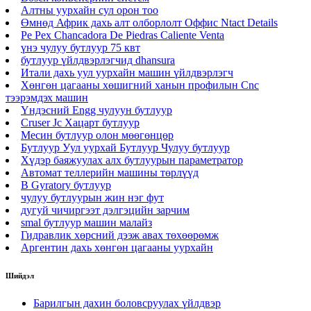
Алтны уурхайн сул орон тоо
Өмнөд Африк дахь алт олборлолт Оффис Ntact Details
Pe Pex Chancadora De Piedras Caliente Venta
үнэ чулуу бутлуур 75 квт
бутлуур үйлдвэрлэгчид dhansura
Итали дахь уул уурхайн машин үйлдвэрлэгч
Хөнгөн цагааны хөшигний ханын профилын Cnc
тээрэмдэх машин
Үндэсний Engg чулуун бутлуур
Cruser Jc Хацарт бутлуур
Месин бутлуур олон мөөгөнцөр
Бутлуур Уул уурхай Бутлуур Чулуу бутлуур
Хүдэр баяжуулах алх бутлуурын параметратор
Автомат теллерийн машины төрлүүд
B Gyratory бутлуур
чулуу бутлуурын жин нэг фут
дугуй чичиргээт дэлгэцийн зарчим
smal бутлуур машин малайз
Гидравлик хөрсний дээж авах төхөөрөмж
Аргентин дахь хөнгөн цагааны уурхайн
Шийдэл
Барилгын дахин боловсруулах үйлдвэр