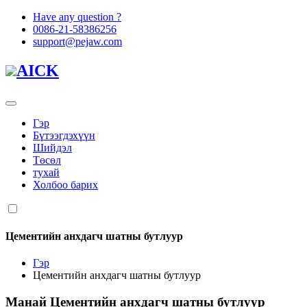
Have any question ?
0086-21-58386256
support@pejaw.com
AICK
Гэр
Бүтээгдэхүүн
Шийдэл
Төсөл
тухай
Холбоо барих
Цементийн анхдагч шатны бутлуур
Гэр
Цементийн анхдагч шатны бутлуур
Манай
Цементийн анхдагч шатны бутлуур