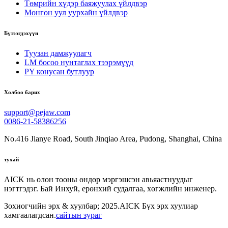
Төмрийн хүдэр баяжуулах үйлдвэр
Мөнгөн уул уурхайн үйлдвэр
Бүтээгдэхүүн
Туузан дамжуулагч
LM босоо нунтаглах тээрэмүүд
PY конусан бутлуур
Холбоо барих
support@pejaw.com
0086-21-58386256
No.416 Jianye Road, South Jinqiao Area, Pudong, Shanghai, China
тухай
AICK нь олон тооны өндөр мэргэшсэн авьяастнуудыг
нэгтгэдэг. Бай Инхуй, ерөнхий судалгаа, хөгжлийн инженер.
Зохиогчийн эрх & хуулбар; 2025.AICK Бүх эрх хуулиар
хамгаалагдсан.
сайтын зураг