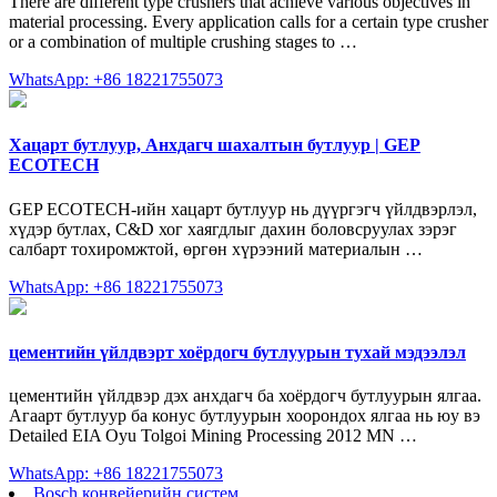
There are different type crushers that achieve various objectives in
material processing. Every application calls for a certain type crusher
or a combination of multiple crushing stages to …
WhatsApp: +86 18221755073
Хацарт бутлуур, Анхдагч шахалтын бутлуур | GEP
ECOTECH
GEP ECOTECH-ийн хацарт бутлуур нь дүүргэгч үйлдвэрлэл,
хүдэр бутлах, C&D хог хаягдлыг дахин боловсруулах зэрэг
салбарт тохиромжтой, өргөн хүрээний материалын …
WhatsApp: +86 18221755073
цементийн үйлдвэрт хоёрдогч бутлуурын тухай мэдээлэл
цементийн үйлдвэр дэх анхдагч ба хоёрдогч бутлуурын ялгаа.
Агаарт бутлуур ба конус бутлуурын хоорондох ялгаа нь юу вэ
Detailed EIA Oyu Tolgoi Mining Processing 2012 MN …
WhatsApp: +86 18221755073
Bosch конвейерийн систем