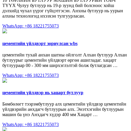
10 ТӨРЛИЙН БУТЛУУР МАШИН БУТЛУУРЫН ТОВЧ
ТҮҮХ Чулуу бутлуур нь 19-р зуунд бий болсноос хойш
дэлхийд чухал үүрэг гүйцэтгэсэн. Анхны бутлуур нь уурын
алхны технологид ихээхэн тулгуурласан.
WhatsApp: +86 18221755073
цементийн үйлдвэрт зориулсан wbs
цементийн тухай анхан шатны ойлголт Алхан бутлуур Алхан
бутлуурыг цементийн үйлдвэрт өргөн ашигладаг. хацарт
бутлуураар 00 - 300 мм ширхэглэлтэй болж бутлагдсан …
WhatsApp: +86 18221755073
цементийн үйлдвэр нь хацарт бутлуур
Бөмбөлөгт тээрэмбутлуур алх цементийн үйлдвэр цементийн
үйлдвэрийн анхдагч бутлуурын алх. Энэтхэгийн бутлуурын
машин ба үнэ Анхдагч хүдэр 400 мм Хацарт …
WhatsApp: +86 18221755073