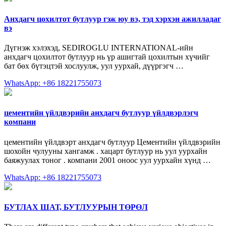
Анхдагч цохилтот бутлуур гэж юу вэ, тэд хэрхэн ажилладаг
вэ
Дүгнэж хэлэхэд, SEDIROGLU INTERNATIONAL-ийн
анхдагч цохилтот бутлуур нь үр ашигтай цохилтын хүчийг
бат бөх бүтэцтэй хослуулж, уул уурхай, дүүргэгч …
WhatsApp: +86 18221755073
цементийн үйлдвэрийн анхдагч бутлуур үйлдвэрлэгч
компани
цементийн үйлдвэрт анхдагч бутлуур Цементийн үйлдвэрийн
шохойн чулууны хангамж . хацарт бутлуур нь уул уурхайн
баяжуулах тоног . компани 2001 оноос уул уурхайн хүнд …
WhatsApp: +86 18221755073
БУТЛАХ ШАТ, БУТЛУУРЫН ТӨРӨЛ