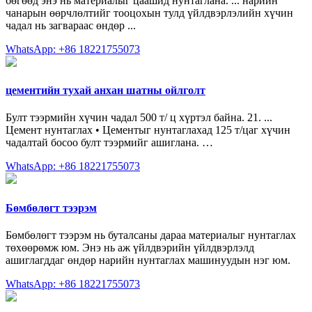
бөгөөд энэ нь материалыг цаашид нунтаглана. ... нарийн
чанарын өөрчлөлтийг тооцохын тулд үйлдвэрлэлийн хүчин
чадал нь загвараас өндөр ...
WhatsApp: +86 18221755073
цементийн тухай анхан шатны ойлголт
Булт тээрмийн хүчин чадал 500 т/ ц хүртэл байна. 21. ...
Цемент нунтаглах • Цементыг нунтаглахад 125 т/цаг хүчин
чадалтай босоо булт тээрмийг ашиглана. …
WhatsApp: +86 18221755073
Бөмбөлөгт тээрэм
Бөмбөлөгт тээрэм нь буталсаны дараа материалыг нунтаглах
төхөөрөмж юм. Энэ нь аж үйлдвэрийн үйлдвэрлэлд
ашиглагддаг өндөр нарийн нунтаглах машинуудын нэг юм.
WhatsApp: +86 18221755073