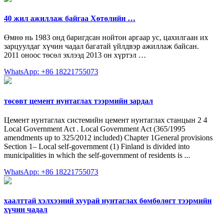
40 жил ажиллаж байгаа Хөтөлийн …
Өмнө нь 1983 онд баригдсан нойтон аргаар ус, цахилгаан их
зарцуулдаг хүчин чадал багатай үйлдвэр ажиллаж байсан.
2011 оноос төсөл эхлээд 2013 он хүртэл …
WhatsApp: +86 18221755073
төсөвт цемент нунтаглах тээрмийн зардал
Цемент нунтаглах системийн цемент нунтаглах станцын 2 4
Local Government Act . Local Government Act (365/1995
amendments up to 325/2012 included) Chapter 1General provisions
Section 1– Local self-government (1) Finland is divided into
municipalities in which the self-government of residents is ...
WhatsApp: +86 18221755073
хаалттай хэлхээний хуурай нунтаглах бөмбөлөгт тээрмийн
хүчин чадал