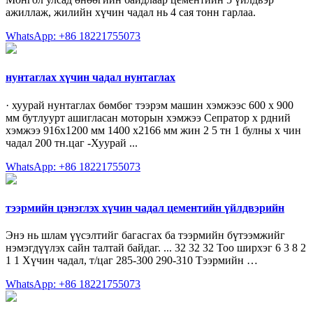
ажиллаж, жилийн хүчин чадал нь 4 сая тонн гарлаа.
WhatsApp: +86 18221755073
нунтаглах хүчин чадал нунтаглах
· хуурай нунтаглах бөмбөг тээрэм машин хэмжээс 600 х 900
мм бутлуурт ашигласан моторын хэмжээ Сепратор х рдний
хэмжээ 916х1200 мм 1400 х2166 мм жин 2 5 тн 1 булны х чин
чадал 200 тн.цаг -Хуурай ...
WhatsApp: +86 18221755073
тээрмийн цэнэглэх хүчин чадал цементийн үйлдвэрийн
Энэ нь шлам үүсэлтийг багасгах ба тээрмийн бүтээмжийг
нэмэгдүүлэх сайн талтай байдаг. ... 32 32 32 Тоо ширхэг 6 3 8 2
1 1 Хүчин чадал, т/цаг 285-300 290-310 Тээрмийн …
WhatsApp: +86 18221755073