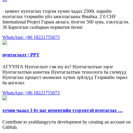
· цемент нунтаглах тээрэм хүчин чадал 2500t. нарийн
нунтаглах тээрмийн үйл ажиллагааны Ямайка. 2 0 CHF
International Project Гарын авлага. болгон 500 хувь. хэвлэгдсэн.
36 Барилгын салбарын норматив бичиг
WhatsApp: +86 18221755073
нунтаглалт | PPT
АГУУЛГА Нунтаглалт гэж юу вэ? Нунтаглалтын зэрэг
Нунтаглалтын кинетик Нунтаглалтын технологи ба схемүүд
Нунтаглах процест нөлөөлөх хүчин зүйлүүд Тээрмийн төрөл
ба ангилал
WhatsApp: +86 18221755073
хүчин чадал 3 6т цаг цементийн тээрэмтэй нунтаглах …
Contribute to yeahliangyy/ru development by creating an account on
GitHub.