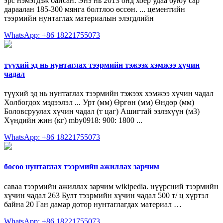
эрс нэмэгдэж байсан. Энэ нь 2013 онд хоёр удаа буюу сар
дараалан 185-300 мянга болтлоо өссөн. ... цементийн
тээрмийн нунтаглах материалын элэгдлийн
WhatsApp: +86 18221755073
түүхий эд нь нунтаглах тээрмийн тэжээх хэмжээ хүчин
чадал
түүхий эд нь нунтаглах тээрмийн тэжээх хэмжээ хүчин чадал
Холбогдох мэдээлэл ... Урт (мм) Өргөн (мм) Өндөр (мм)
Боловсруулах хүчин чадал (т цаг) Ашигтай эзлэхүүн (м3)
Хүндийн жин (кг) mby0918: 900: 1800 ...
WhatsApp: +86 18221755073
босоо нунтаглах тээрмийн ажиллах зарчим
саваа тээрмийн ажиллах зарчим wikipedia. нүүрсний тээрмийн
хүчин чадал 263 Булт тээрмийн хүчин чадал 500 т/ ц хүртэл
байна 20 Ган дамар дотор нунтаглагдах материал …
WhatsApp: +86 18221755073