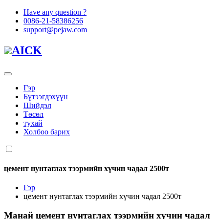
Have any question ?
0086-21-58386256
support@pejaw.com
AICK
Гэр
Бүтээгдэхүүн
Шийдэл
Төсөл
тухай
Холбоо барих
цемент нунтаглах тээрмийн хүчин чадал 2500т
Гэр
цемент нунтаглах тээрмийн хүчин чадал 2500т
Манай
цемент нунтаглах тээрмийн хүчин чадал