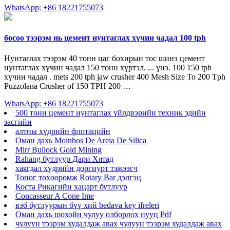
WhatsApp: +86 18221755073
босоо тээрэм нь цемент нунтаглах хүчин чадал 100 tph
Нунтаглах тээрэм 40 тонн цаг бохирын тос шинэ цемент
нунтаглах хүчин чадал 150 тонн хүртэл. ... үнэ. 100 150 tph
хүчин чадал . mets 200 tph jaw crusher 400 Mesh Size To 200 Tph
Puzzolana Crusher of 150 TPH 200 …
WhatsApp: +86 18221755073
500 тонн цемент нунтаглах үйлдвэрийн техник эдийн
засгийн
алтны хүдрийн флотацийн
Оман дахь Moinhos De Areia De Silica
Mirr Bullock Gold Mining
Rahang бутлуур Дари Хятад
хаягдал хүдрийн доргиурт тэжээгч
Тоног төхөөрөмж Rotary Bar дэлгэц
Коста Рикагийн хацарт бутлуур
Concasseur A Cone Ime
вэб бутлуурын бүү хий bedava key ifreleri
Оман дахь шохойн чулуу олборлох нууц Pdf
чулуун тээрэм худалдаж авах чулуун тээрэм худалдаж авах