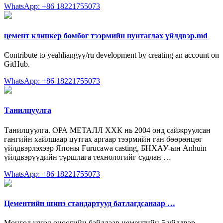
WhatsApp: +86 18221755073
цемент клинкер бөмбөг тээрмийн нунтаглах үйлдвэр.md
Contribute to yeahliangyy/ru development by creating an account on
GitHub.
WhatsApp: +86 18221755073
Танилцуулга
Танилцуулга. ОРА МЕТАЛЛ ХХК нь 2004 онд сайжруулсан
гангийн хайлшаар цутгах аргаар тээрмийн ган бөөрөнцөг
үйлдвэрлэхээр Японы Furucawa casting, БНХАУ-ын Anhuin
үйлдвэрүүдийн туршлага технологийг судлан …
WhatsApp: +86 18221755073
Цементийн шинэ стандартууд батлагдсанаар …
Монгол улсад өнөөгийн байдлаар цементийн 5 үйлдвэр