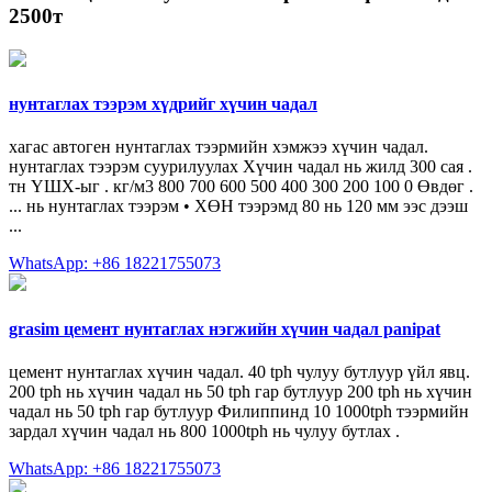
2500т
нунтаглах тээрэм хүдрийг хүчин чадал
хагас автоген нунтаглах тээрмийн хэмжээ хүчин чадал.
нунтаглах тээрэм суурилуулах Хүчин чадал нь жилд 300 сая .
тн ҮШХ-ыг . кг/м3 800 700 600 500 400 300 200 100 0 Өвдөг .
... нь нунтаглах тээрэм • ХӨН тээрэмд 80 нь 120 мм ээс дээш
...
WhatsApp: +86 18221755073
grasim цемент нунтаглах нэгжийн хүчин чадал panipat
цемент нунтаглах хүчин чадал. 40 tph чулуу бутлуур үйл явц.
200 tph нь хүчин чадал нь 50 tph гар бутлуур 200 tph нь хүчин
чадал нь 50 tph гар бутлуур Филиппинд 10 1000tph тээрмийн
зардал хүчин чадал нь 800 1000tph нь чулуу бутлах .
WhatsApp: +86 18221755073