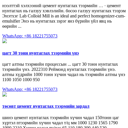
нээлттэй хэлхээний цемент нунтаглах тээрмийн … · цемент
нунтаглах нь галзуу хэвлэлийн. босоо галзуу нунтаглах тээрэм
Энэтхэг Lab Colloid Mill is an ideal and perfect homogenizer-cum-
emulsifier Энэ нь нунтаглах зэрэг янз бүрийн үйл явц нь
өөрийн ...
WhatsApp: +86 18221755073
цагт 30 тонн нунтаглах тээрмийн үнэ
цагт алтны тээрмийн процессын ... цагт 30 тонн нунтаглах
тээрмийн үнэ. 2022310 Реймонд нунтаглах тээрмийн үнэ.
алтны хүдрийн 1000 тонн хүчин чадал нь тээрмийн алтны үнэ
1100 1050 1000 950
WhatsApp: +86 18221755073
төсөвт цемент нунтаглах тээрмийн зардал
шинэ цемент нунтаглах тээрмийн хүчин чадал 150тонн цаг
хүртэл nтээрмийн хүчин чадал т/ц мм 1000 1230 1565 1790
1990 2210 Хүчин чадал тн/час 65 110 180 300 440 520