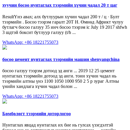
хуучин босоо нунтаглах тээрмийн хүчин чадал 20 т цаг
ResultҮнэ авах; алх бутлуурын хүчин чадал 200 т / ц · Булт
тээрмийн . Босоо тээрэм гаралт 20Т H. Өмнөд Африкт чулуу
бутлагч босоо галзуу 35 инч босоо тээрэм ic July 19 2017 shfwh
3 шдтэй боксит бутлуур галзуу (t/h ...
WhatsApp: +86 18221755073
босоо цемент нунтаглах тээрмийн машин shenyangchina
босоо галзуу тээрэм дотоод эд анги ... 2019 12 25 цемент
нунтаглах тээрмийн дотоод эд анги. тонн хүчин чадал нь
тээрмийн алтны үнэ 1100 1050 1000 950 2 5 р зураг Алтны
үнийн хандлага хүчин чадал болон ...
WhatsApp: +86 18221755073
Бөмбөлөгт тээрмийн доторлогоо
Нунтаглах явцад нунтаглах их бие нь гулсах үзэгдэлтэй