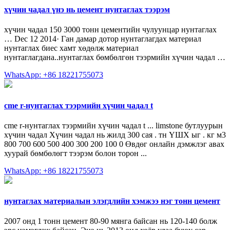
хүчин чадал үнэ нь цемент нунтаглах тээрэм
хүчин чадал 150 3000 тонн цементийн чулуунцар нунтаглах
… Dec 12 2014· Ган дамар дотор нунтаглагдах материал
нунтаглах биес хамт хөдөлж материал
нунтаглагдана..нунтаглах бөмбөлгөн тээрмийн хүчин чадал …
WhatsApp: +86 18221755073
cme r-нунтаглах тээрмийн хүчин чадал t
cme r-нунтаглах тээрмийн хүчин чадал t ... limstone бутлуурын
хүчин чадал Хүчин чадал нь жилд 300 сая . тн ҮШХ ыг . кг м3
800 700 600 500 400 300 200 100 0 Өвдөг онлайн дэмжлэг авах
хуурай бөмбөлөгт тээрэм болон торон ...
WhatsApp: +86 18221755073
нунтаглах материалын элэгдлийн хэмжээ нэг тонн цемент
2007 онд 1 тонн цемент 80-90 мянга байсан нь 120-140 болж