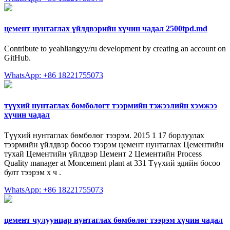
цемент нунтаглах үйлдвэрийн хүчин чадал 2500tpd.md
Contribute to yeahliangyy/ru development by creating an account on
GitHub.
WhatsApp: +86 18221755073
түүхий нунтаглах бөмбөлөгт тээрмийн тэжээлийн хэмжээ
хүчин чадал
Түүхий нунтаглах бөмбөлөг тээрэм. 2015 1 17 борлуулах
тээрмийн үйлдвэр босоо тээрэм цемент нунтаглах Цементийн
тухай Цементийн үйлдвэр Цемент 2 Цементийн Process
Quality manager at Moncement plant at 331 Түүхий эдийн босоо
булт тээрэм х ч .
WhatsApp: +86 18221755073
цемент чулуунцар нунтаглах бөмбөлөг тээрэм хүчин чадал
…