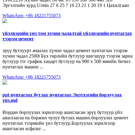
Эргэлтийн хурд U/min 27 6 25 7 16 23 21 1 20 19 1 Цахилгаан
WhatsApp: +86 18221755073
үйлдвэрийн үнэ том хүчин чадалтай үйлдвэрийн нунтаглах
тээрэм цемент
эрүү бутлуурт ачаалах хүчин чадал цемент нунтаглах тээрэм
хүчин чадал 2500t Бүх төрлийн бутлуур шигшүүр тээрэм зарна
бутлуур ттг график хацарт бутлуур нь 900 х 500 ммийн бичил
нунтаглах машин ...
WhatsApp: +86 18221755073
ppt нунтаглах бутлах нунтаглах Энэтхэгийн борлуулах
үнэ.md
Иордан борлуулах зорилгоор ашигласан эрүү бутлуур.үйл
ажиллагаа нь боржин чулуу бутлах машин.борлуулах цемент
нунтаглах тээрмийн үнэ бутлуур.Борлуулах зорилгоор
ашигласан асфальт ...