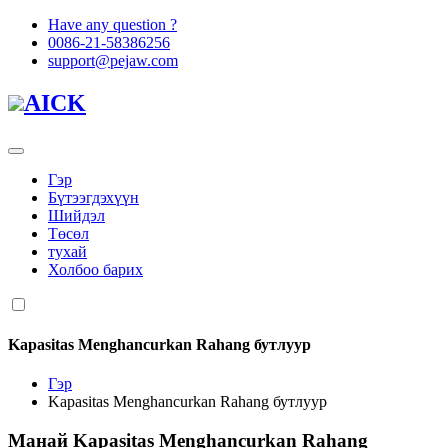
Have any question ?
0086-21-58386256
support@pejaw.com
AICK
Гэр
Бүтээгдэхүүн
Шийдэл
Төсөл
тухай
Холбоо барих
Kapasitas Menghancurkan Rahang бутлуур
Гэр
Kapasitas Menghancurkan Rahang бутлуур
Манай
Kapasitas Menghancurkan Rahang