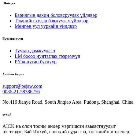
Шийдэл
Барилгын дахин боловсруулах үйлдвэр
Төмрийн хүдэр баяжуулах үйлдвэр
Мөнгөн уул уурхайн үйлдвэр
Бүтээгдэхүүн
Туузан дамжуулагч
LM босоо нунтаглах тээрэмүүд
PY конусан бутлуур
Холбоо барих
support@pejaw.com
0086-21-58386256
No.416 Jianye Road, South Jinqiao Area, Pudong, Shanghai, China
тухай
AICK нь олон тооны өндөр мэргэшсэн авьяастнуудыг
нэгтгэдэг. Бай Инхуй, ерөнхий судалгаа, хөгжлийн инженер.