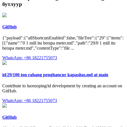
бутлуур
GitHub
{"payload":{"allShortcutsEnabled":false,"fileTree":{"29":{"items":
[{"name":"0 1 mill itu berapa meter.md","path":"29/0 1 mill itu
berapa meter.md","contentType":"file ...
WhatsApp: +86 18221755073
id/29/100 ton rahang penghancur kapasitas.md at main
Contribute to luoruoping/id development by creating an account on
GitHub.
WhatsApp: +86 18221755073
GitHub