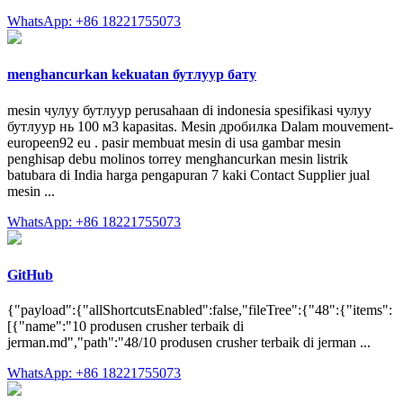
WhatsApp: +86 18221755073
menghancurkan kekuatan бутлуур бату
mesin чулуу бутлуур perusahaan di indonesia spesifikasi чулуу
бутлуур нь 100 м3 kapasitas. Mesin дробилка Dalam mouvement-
europeen92 eu . pasir membuat mesin di usa gambar mesin
penghisap debu molinos torrey menghancurkan mesin listrik
batubara di India harga pengapuran 7 kaki Contact Supplier jual
mesin ...
WhatsApp: +86 18221755073
GitHub
{"payload":{"allShortcutsEnabled":false,"fileTree":{"48":{"items":
[{"name":"10 produsen crusher terbaik di
jerman.md","path":"48/10 produsen crusher terbaik di jerman ...
WhatsApp: +86 18221755073