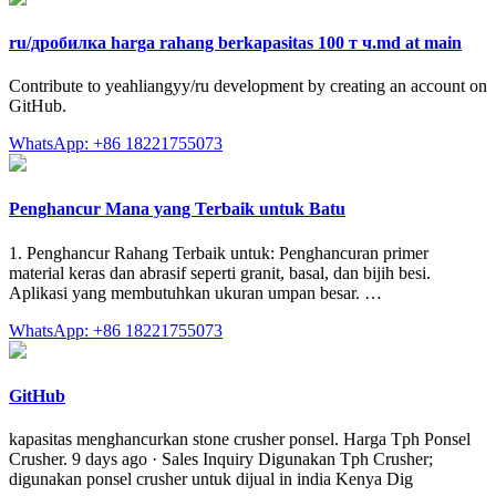
ru/дробилка harga rahang berkapasitas 100 т ч.md at main
Contribute to yeahliangyy/ru development by creating an account on
GitHub.
WhatsApp: +86 18221755073
Penghancur Mana yang Terbaik untuk Batu
1. Penghancur Rahang Terbaik untuk: Penghancuran primer
material keras dan abrasif seperti granit, basal, dan bijih besi.
Aplikasi yang membutuhkan ukuran umpan besar. …
WhatsApp: +86 18221755073
GitHub
kapasitas menghancurkan stone crusher ponsel. Harga Tph Ponsel
Crusher. 9 days ago · Sales Inquiry Digunakan Tph Crusher;
digunakan ponsel crusher untuk dijual in india Kenya Dig