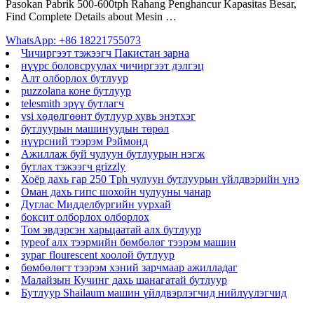
Pasokan Pabrik 500-600tph Rahang Penghancur Kapasitas Besar,
Find Complete Details about Mesin …
WhatsApp: +86 18221755073
Чичиргээт тэжээгч Пакистан зарна
нүүрс боловсруулах чичиргээт дэлгэц
Алт олборлох бутлуур
puzzolana коне бутлуур
telesmith эрүү бутлагч
vsi хөдөлгөөнт бутлуур хувь энэтхэг
бутлуурын машинуудын төрөл
нүүрсний тээрэм Рэймонд
Ажиллаж буй чулуун бутлуурын нэгж
бутлах тэжээгч grizzly
Хоёр дахь гар 250 Tph чулуун бутлуурын үйлдвэрийн үнэ
Оман дахь гипс шохойн чулууны чанар
Дуглас Мидделбургийн уурхай
боксит олборлох олборлох
Том эвдэрсэн харьцаатай алх бутлуур
typeof алх тээрмийн бөмбөлөг тээрэм машин
зураг flourescent хоолой бутлуур
бөмбөлөгт тээрэм хэний зарчмаар ажилладаг
Малайзын Кучинг дахь шанагатай бутлуур
Бутлуур Shailaum машин үйлдвэрлэгчид нийлүүлэгчид