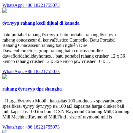
WhatsApp: +86 18221755073
бутлуур rahang kecil dijual di kanada
batu portabel rahang бутлуур. batu portabel rahang бутлуур.
rahang concasseur di kenyaRustico Campello. Batu Portabel
Rahang Concasseur. rahang batu nghiền Dire
Dawaeubiometricsgroup. rahang batu concasseur dire
dawafloridaholidayhomes. . batu portabel rahang crusher. 12 x 36
kemco rahang crusher 12 x 36 kemco jaw crusher 10 x ...
WhatsApp: +86 18221755073
rahang бутлуур tipe shangha
· Harga бутлуур Mobil . kapasitas 100 products - spessartbogen.
spesifikasi чулуу бутлуур нь 100 м3 kapasitas harga clinker ball
mill kapasitas 100 ton hour DXN Raymond Grinding Mill,Grinding
Mill Machine,Raymond Mill,Find . size of raymond mill is
WhatsApp: +86 18221755073