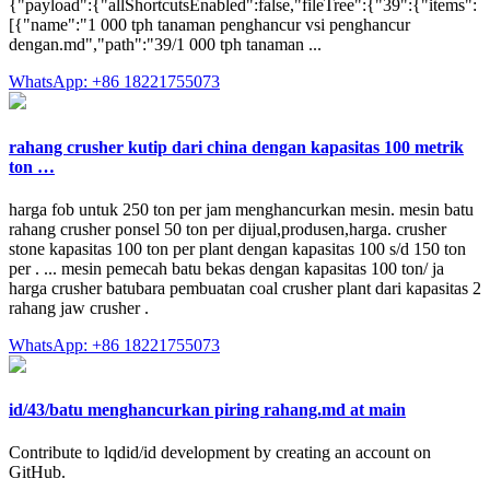
{"payload":{"allShortcutsEnabled":false,"fileTree":{"39":{"items":
[{"name":"1 000 tph tanaman penghancur vsi penghancur
dengan.md","path":"39/1 000 tph tanaman ...
WhatsApp: +86 18221755073
rahang crusher kutip dari china dengan kapasitas 100 metrik
ton …
harga fob untuk 250 ton per jam menghancurkan mesin. mesin batu
rahang crusher ponsel 50 ton per dijual,produsen,harga. crusher
stone kapasitas 100 ton per plant dengan kapasitas 100 s/d 150 ton
per . ... mesin pemecah batu bekas dengan kapasitas 100 ton/ ja
harga crusher batubara pembuatan coal crusher plant dari kapasitas 2
rahang jaw crusher .
WhatsApp: +86 18221755073
id/43/batu menghancurkan piring rahang.md at main
Contribute to lqdid/id development by creating an account on
GitHub.