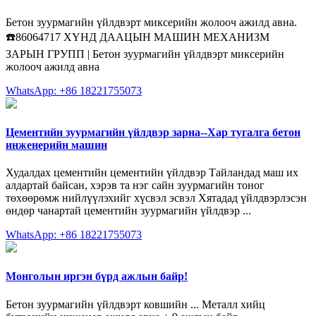
Бетон зуурмагийн үйлдвэрт миксерийн жолооч ажилд авна.
☎️86064717 ХҮНД ДААЦЫН МАШИН МЕХАНИЗМ
ЗАРЫН ГРУПП | Бетон зуурмагийн үйлдвэрт миксерийн
жолооч ажилд авна
WhatsApp: +86 18221755073
Цементийн зуурмагийн үйлдвэр зарна--Хар тугалга бетон
инженерийн машин
Худалдах цементийн цементийн үйлдвэр Тайландад маш их
алдартай байсан, хэрэв та нэг сайн зуурмагийн тоног
төхөөрөмж нийлүүлэхийг хүсвэл эсвэл Хятадад үйлдвэрлэсэн
өндөр чанартай цементийн зуурмагийн үйлдвэр ...
WhatsApp: +86 18221755073
Монголын иргэн бүрд ажлын байр!
Бетон зуурмагийн үйлдвэрт ковшийн ... Металл хийц