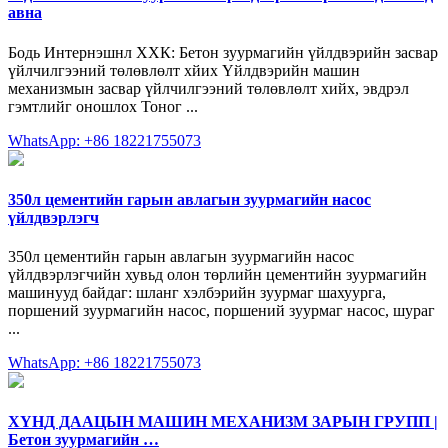
авна
Бодь Интернэшнл ХХК: Бетон зуурмагийн үйлдвэрийн засвар
үйлчилгээний төлөвлөлт хйих Үйлдвэрийн машин
механизмын засвар үйлчилгээний төлөвлөлт хийх, эвдрэл
гэмтлийг оношлох Тоног ...
WhatsApp: +86 18221755073
350л цементийн гарын авлагын зуурмагийн насос
үйлдвэрлэгч
350л цементийн гарын авлагын зуурмагийн насос
үйлдвэрлэгчийн хувьд олон төрлийн цементийн зуурмагийн
машинууд байдаг: шланг хэлбэрийн зуурмаг шахуурга,
поршений зуурмагийн насос, поршений зуурмаг насос, шураг
...
WhatsApp: +86 18221755073
ХҮНД ДААЦЫН МАШИН МЕХАНИЗМ ЗАРЫН ГРУПП |
Бетон зуурмагийн …