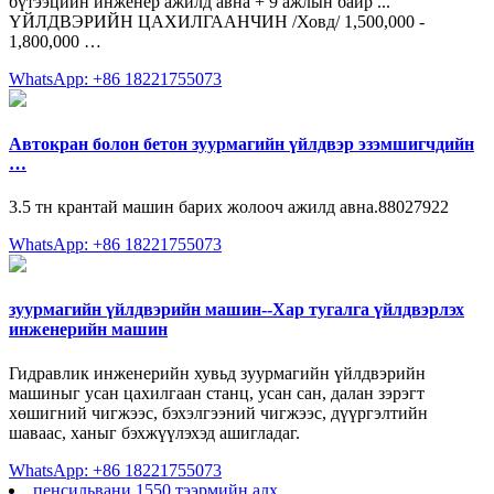
бүтээцийн инженер ажилд авна + 9 ажлын байр ...
ҮЙЛДВЭРИЙН ЦАХИЛГААНЧИН /Ховд/ 1,500,000 -
1,800,000 …
WhatsApp: +86 18221755073
Автокран болон бетон зуурмагийн үйлдвэр эзэмшигчдийн
…
3.5 тн крантай машин барих жолооч ажилд авна.88027922
WhatsApp: +86 18221755073
зуурмагийн үйлдвэрийн машин--Хар тугалга үйлдвэрлэх
инженерийн машин
Гидравлик инженерийн хувьд зуурмагийн үйлдвэрийн
машиныг усан цахилгаан станц, усан сан, далан зэрэгт
хөшигний чигжээс, бэхэлгээний чигжээс, дүүргэлтийн
шаваас, ханыг бэхжүүлэхэд ашигладаг.
WhatsApp: +86 18221755073
пенсильвани 1550 тээрмийн алх