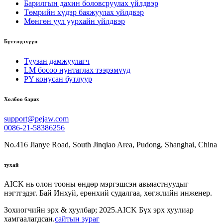
Барилгын дахин боловсруулах үйлдвэр
Төмрийн хүдэр баяжуулах үйлдвэр
Мөнгөн уул уурхайн үйлдвэр
Бүтээгдэхүүн
Туузан дамжуулагч
LM босоо нунтаглах тээрэмүүд
PY конусан бутлуур
Холбоо барих
support@pejaw.com
0086-21-58386256
No.416 Jianye Road, South Jinqiao Area, Pudong, Shanghai, China
тухай
AICK нь олон тооны өндөр мэргэшсэн авьяастнуудыг
нэгтгэдэг. Бай Инхуй, ерөнхий судалгаа, хөгжлийн инженер.
Зохиогчийн эрх & хуулбар; 2025.AICK Бүх эрх хуулиар
хамгаалагдсан.
сайтын зураг