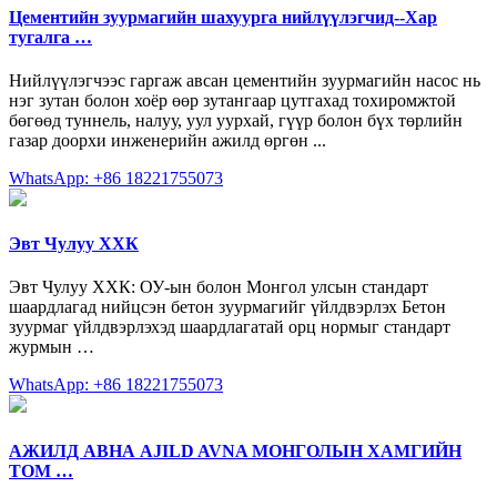
Цементийн зуурмагийн шахуурга нийлүүлэгчид--Хар
тугалга …
Нийлүүлэгчээс гаргаж авсан цементийн зуурмагийн насос нь
нэг зутан болон хоёр өөр зутангаар цутгахад тохиромжтой
бөгөөд туннель, налуу, уул уурхай, гүүр болон бүх төрлийн
газар доорхи инженерийн ажилд өргөн ...
WhatsApp: +86 18221755073
Эвт Чулуу ХХК
Эвт Чулуу ХХК: ОУ-ын болон Монгол улсын стандарт
шаардлагад нийцсэн бетон зуурмагийг үйлдвэрлэх Бетон
зуурмаг үйлдвэрлэхэд шаардлагатай орц нормыг стандарт
журмын …
WhatsApp: +86 18221755073
АЖИЛД АВНА AJILD AVNA МОНГОЛЫН ХАМГИЙН
ТОМ …