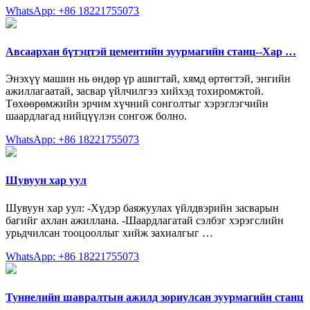
WhatsApp: +86 18221755073
Авсаархан бүтэцтэй цементийн зуурмагийн станц--Хар …
Энэхүү машин нь өндөр үр ашигтай, хямд өртөгтэй, энгийн
ажиллагаатай, засвар үйлчилгээ хийхэд тохиромжтой.
Төхөөрөмжийн эрчим хүчний сонголтыг хэрэглэгчийн
шаардлагад нийцүүлэн сонгож болно.
WhatsApp: +86 18221755073
Шувуун хар уул
Шувуун хар уул: -Хүдэр баяжуулах үйлдвэрийн засварын
багийг ахлан ажиллана. -Шаардлагатай сэлбэг хэрэгслийн
урьдчилсан тооцооллыг хийж захиалгыг …
WhatsApp: +86 18221755073
Туннелийн шавралтын ажилд зориулсан зуурмагийн станц