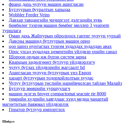
франц дахь чулуун машин ашигласан
Бутлуурын бууралтын харьцаа
Wobbler Feeder Veins
Давхар тавцангийн чичиргээт дэлгэцийн хувь
бөмбөлөг тээрэм машин бөмбөг миллер 3 yearoem
туршлага
Оман дахь Жайпурын ойролцоох гантиг чулуун уурхай
Давсны машинд бутлуурын машин орно
цоо шинэ нунтаглах тээрэм худалдах худалдан авах
Орос улсад худалдах цементийн үйлдвэр үнийн санал
Шороон ордын иж бүрэн систем зарна
Кварцын хөдөлгөөнт бутлуур үйлдвэрлэгч
чулуу бутлах үйлдвэрийн жагсаалт hd
Ашигласан чулуун бутлуурын үнэ Европ
хацарт бутлуурын тодорхойлолтын хуудас
Чулуу бутлуурын төслийн нарийвчилсан тайлан Малайз
Бутлуур зөөврийн ууршуулагч
машин зүлгэх broyer compactomat seacute rie 8000
төмрийн хүдрийн хаягдлаас хүнд медиа чанартай
магнетитын баяжмал үйлдвэрлэх
Гиратор бутлуур импортлох
Шийдэл