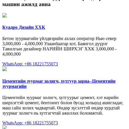
машин ажилд авна
Куадро Дизайн ХХК
Бетон зуурмагийн үйлдвэрийн ахлах оператор Нью север
3,000,000 - 4,000,000 Улаанбаатар хот, Баянгол дүүрэг
Тавилгын дизайнер НАРИЙН ШИРХЭГ ХХК 3,000,000 -
4,000,000
WhatsApp: +86 18221755073
Цементийн зуурмаг холигч, хутгуур зарна--Цементийн
зуурмагийн
Цементийн зуурмаг холигч, хутгуурыг цемент, хэт нарийн
ширхэгтэй цемент, бентонит болон бусад хольцод ашигладаг,
маш сайн холих чадвартай. Өндөр зүсэлттэй өндөр хурдтай
зуурмаг холигч нь хутгагчтай ажиллах боломжтой.
WhatsApp: +86 18221755073