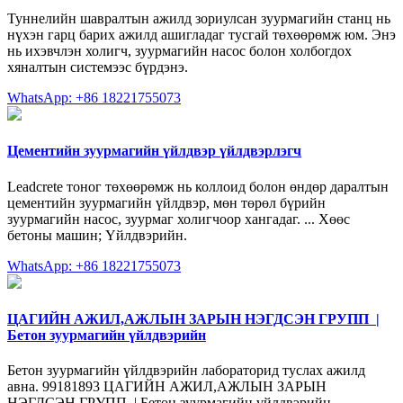
Туннелийн шавралтын ажилд зориулсан зуурмагийн станц нь
нүхэн гарц барих ажилд ашигладаг тусгай төхөөрөмж юм. Энэ
нь ихэвчлэн холигч, зуурмагийн насос болон холбогдох
хяналтын системээс бүрдэнэ.
WhatsApp: +86 18221755073
Цементийн зуурмагийн үйлдвэр үйлдвэрлэгч
Leadcrete тоног төхөөрөмж нь коллоид болон өндөр даралтын
цементийн зуурмагийн үйлдвэр, мөн төрөл бүрийн
зуурмагийн насос, зуурмаг холигчоор хангадаг. ... Хөөс
бетоны машин; Үйлдвэрийн.
WhatsApp: +86 18221755073
️ЦАГИЙН АЖИЛ,АЖЛЫН ЗАРЫН НЭГДСЭН ГРУПП ️ |
Бетон зуурмагийн үйлдвэрийн
Бетон зуурмагийн үйлдвэрийн лабораторид туслах ажилд
авна. 99181893 ️ЦАГИЙН АЖИЛ,АЖЛЫН ЗАРЫН
НЭГДСЭН ГРУПП ️ | Бетон зуурмагийн үйлдвэрийн