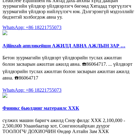
Leadcrete Equimment нь Хятад дахь анхны хүнд даацын
зуурмагийн үйлдвэр үйлдвэрлэгч бөгөөд Хятадад тэргүүлэгч
зуурмагийн үйлдвэр нийлүүлэгч юм. Дэлгэрэнгүй мэдээллийг
бидэнтэй холбогдож авна уу.
WhatsApp: +86 18221755073
Ajliinzah аппликейшн АЖИЛД АВНА АЖЛЫН ЗАР …
Бетон зуурмагийн үйлдвэрт үйлдвэрийн туслах ажилтан
болон засварын ажилтан ажилд авна. ☎️86064717. ... үйлдвэрт
үйлдвэрийн туслах ажилтан болон засварын ажилтан ажилд
авна. ☎️86064717
WhatsApp: +86 18221755073
Финикс бьюлдинг матераилс ХХК
сүлжих машин баригч ажилд Сноу филдс ХХК 2,100,000 -
2,500,000 Улаанбаатар хот, Сонгинохайрхан дүүрэг
ТООЛОГЧ/ ДОХИОЧИН Өндөр Алтайн Зам ХХК