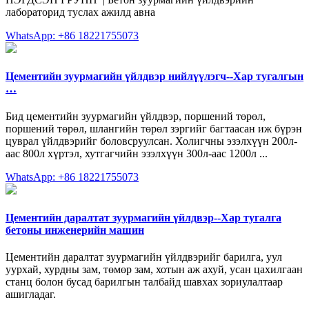
лабораторид туслах ажилд авна
WhatsApp: +86 18221755073
Цементийн зуурмагийн үйлдвэр нийлүүлэгч--Хар тугалгын
…
Бид цементийн зуурмагийн үйлдвэр, поршений төрөл,
поршений төрөл, шлангийн төрөл зэргийг багтаасан иж бүрэн
цуврал үйлдвэрийг боловсруулсан. Холигчны эзэлхүүн 200л-
аас 800л хүртэл, хутгагчийн эзэлхүүн 300л-аас 1200л ...
WhatsApp: +86 18221755073
Цементийн даралтат зуурмагийн үйлдвэр--Хар тугалга
бетоны инженерийн машин
Цементийн даралтат зуурмагийн үйлдвэрийг барилга, уул
уурхай, хурдны зам, төмөр зам, хотын аж ахуй, усан цахилгаан
станц болон бусад барилгын талбайд шавхах зориулалтаар
ашигладаг.