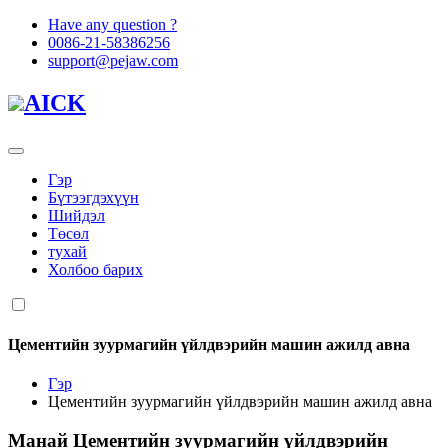
Have any question ?
0086-21-58386256
support@pejaw.com
AICK
Гэр
Бүтээгдэхүүн
Шийдэл
Төсөл
тухай
Холбоо барих
Цементийн зуурмагийн үйлдвэрийн машин ажилд авна
Гэр
Цементийн зуурмагийн үйлдвэрийн машин ажилд авна
Манай
Цементийн зуурмагийн үйлдвэрийн