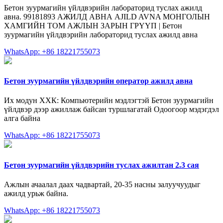
Бетон зуурмагийн үйлдвэрийн лабораторид туслах ажилд
авна. 99181893 АЖИЛД АВНА AJILD AVNA МОНГОЛЫН
ХАМГИЙН ТОМ АЖЛЫН ЗАРЫН ГРҮҮП | Бетон
зуурмагийн үйлдвэрийн лабораторид туслах ажилд авна
WhatsApp: +86 18221755073
Бетон зуурмагийн үйлдвэрийн оператор ажилд авна
Их модун ХХК: Компьютерийн мэдлэгтэй Бетон зуурмагийн
үйлдвэр дээр ажиллаж байсан туршлагатай Одоогоор мэдэгдэл
алга байна
WhatsApp: +86 18221755073
Бетон зуурмагийн үйлдвэрийн туслах ажилтан 2.3 сая
Ажлын ачаалал даах чадвартай, 20-35 насны залуучуудыг
ажилд урьж байна.
WhatsApp: +86 18221755073