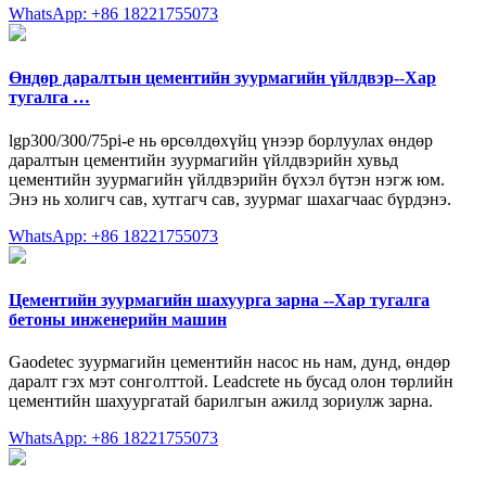
WhatsApp: +86 18221755073
Өндөр даралтын цементийн зуурмагийн үйлдвэр--Хар
тугалга …
lgp300/300/75pi-e нь өрсөлдөхүйц үнээр борлуулах өндөр
даралтын цементийн зуурмагийн үйлдвэрийн хувьд
цементийн зуурмагийн үйлдвэрийн бүхэл бүтэн нэгж юм.
Энэ нь холигч сав, хутгагч сав, зуурмаг шахагчаас бүрдэнэ.
WhatsApp: +86 18221755073
Цементийн зуурмагийн шахуурга зарна --Хар тугалга
бетоны инженерийн машин
Gaodetec зуурмагийн цементийн насос нь нам, дунд, өндөр
даралт гэх мэт сонголттой. Leadcrete нь бусад олон төрлийн
цементийн шахуургатай барилгын ажилд зориулж зарна.
WhatsApp: +86 18221755073