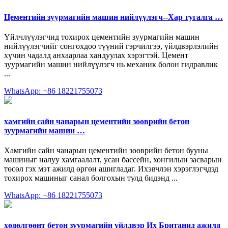
Цементийн зуурмагийн машин нийлүүлэгч--Хар тугалга …
Үйлчлүүлэгчид тохирох цементийн зуурмагийн машин
нийлүүлэгчийг сонгохдоо түүний гэрчилгээ, үйлдвэрлэлийн
хүчин чадалд анхаарлаа хандуулах хэрэгтэй. Цемент
зуурмагийн машин нийлүүлэгч нь механик болон гидравлик
...
WhatsApp: +86 18221755073
хамгийн сайн чанарын цементийн зөөврийн бетон
зуурмагийн машин …
Хамгийн сайн чанарын цементийн зөөврийн бетон бууны
машиныг налуу хамгаалалт, усан бассейн, хонгилын засварын
төсөл гэх мэт ажилд өргөн ашигладаг. Ихэвчлэн хэрэглэгчдэд
тохирох машиныг санал болгохын тулд бидэнд ...
WhatsApp: +86 18221755073
хөдөлгөөнт бетон зуурмагийн үйлдвэр Их Британид ажилд