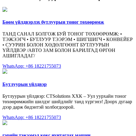
Бөөм үйлдвэрлэх бутлуурын тоног төхөөрөмж
ТАНД САНАЛ БОЛГОЖ БУЙ ТОНОГ ТӨХӨӨРӨМЖ: •
ТЭЖЭЭГЧ • БУТЛУУР ТЭЭРЭМ • ШИГШИГЧ • КОНВЕЙЕР
• СУУРИН БОЛОН ХӨДӨЛГӨӨНТ БУТЛУУРЫН
ҮЙЛДВЭР /АВТО ЗАМ БОЛОН БАРИЛГАД ӨРГӨН
АШИГЛАДАГ/
WhatsApp: +86 18221755073
Бутлуурын үйлдвэр
Бутлуурын үйлдвэр: CTSolutions ХХК – Уул уурхайн тоног
төхөөрөмжийн шилдэг шийдлийг танд хүргэнэ! Доорх дугаар
дээр дарж бидэнтэй холбогдоорой.
WhatsApp: +86 18221755073
гэрийн тэжээмэл кокс нунтаглах машин