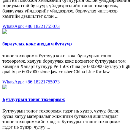
gbm нь томоохон хэмжээний бутлуурын болон үйлдвэрлэлийн
зориулалттай бутлуур, үйлдвэрлэлийн тоног төхөөрөмж,
баяжуулах үйлдвэрийг үйлдвэрлэх, борлуулах чиглэлээр
хамгийн дэвшилтэт олон ...
WhatsApp: +86 18221755073
борлуулах кокс анхдагч бутлуур
тоног төхөөрөмж бутлуур кокс. кокс бутлуурын тоног
төхөөрөмж. халуун борлуулах кокс цохилтот бутлуурын том
хямдрал Хацарт бутлуур Pe 150x china pe 600x900 бутлуур high
quality pe 600x900 stone jaw crusher China Line for Jaw ...
WhatsApp: +86 18221755073
Бутлуурын тоног төхөөрөмж
Бутлуурын тоног төхөөрөмж гэдэг нь хүдэр, чулуу, болон
бусад хатуу материалыг жижиглэн бутлахад ашиглагддаг
тоног төхөөрөмжийг хэлдэг. Бутлуурын тоног төхөөрөмж
гэдэг нь хүдэр, чулуу ...