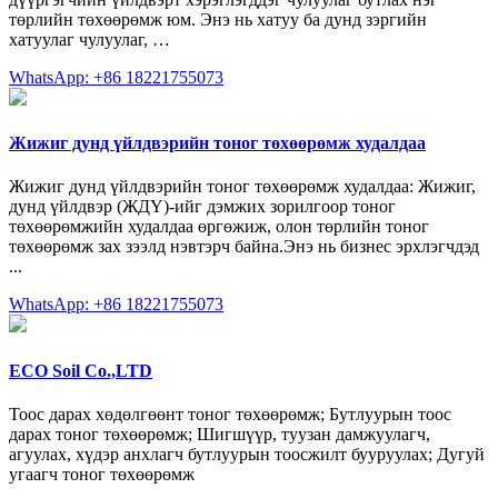
төрлийн төхөөрөмж юм. Энэ нь хатуу ба дунд зэргийн
хатуулаг чулуулаг, …
WhatsApp: +86 18221755073
Жижиг дунд үйлдвэрийн тоног төхөөрөмж худалдаа
Жижиг дунд үйлдвэрийн тоног төхөөрөмж худалдаа: Жижиг,
дунд үйлдвэр (ЖДҮ)-ийг дэмжих зорилгоор тоног
төхөөрөмжийн худалдаа өргөжиж, олон төрлийн тоног
төхөөрөмж зах зээлд нэвтэрч байна.Энэ нь бизнес эрхлэгчдэд
...
WhatsApp: +86 18221755073
ECO Soil Co.,LTD
Тоос дарах хөдөлгөөнт тоног төхөөрөмж; Бутлуурын тоос
дарах тоног төхөөрөмж; Шигшүүр, туузан дамжуулагч,
агуулах, хүдэр анхлагч бутлуурын тоосжилт бууруулах; Дугуй
угаагч тоног төхөөрөмж