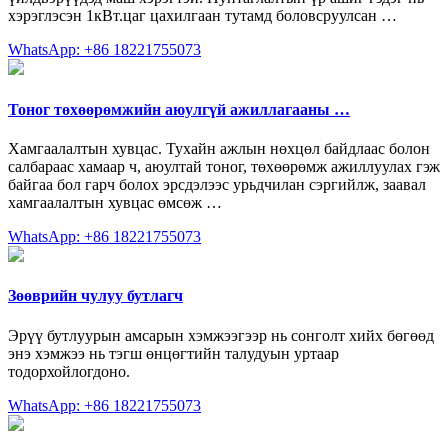
хэрэглэсэн 1кВт.цаг цахилгаан тутамд боловсруулсан …
WhatsApp: +86 18221755073
Тоног төхөөрөмжийн аюулгүй ажиллагааны …
Хамгаалалтын хувцас. Тухайн ажлын нөхцөл байдлаас болон
салбараас хамаар ч, аюултай тоног, төхөөрөмж ажиллуулах гэж
байгаа бол гарч болох эрсдэлээс урьдчилан сэргийлж, заавал
хамгаалалтын хувцас өмсөж …
WhatsApp: +86 18221755073
Зөөврийн чулуу бутлагч
Эрүү бутлуурын амсарын хэмжээгээр нь сонголт хийх бөгөөд
энэ хэмжээ нь тэгш өнцөгтийн талудуын уртаар
тодорхойлогдоно.
WhatsApp: +86 18221755073