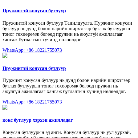
Пружинтэй конусан бутлуур
Пружинтэй конусан бутлуур Танилцуулга. Пуржинт конусан
бутлуур нь дунд болон нарийн ширхэгээр бутлах бутлуурын
тоног төхөөрөмж бөгөөд пружин нь аюулгүй ажиллагааг
хангаж бутлалтын хүчинд нөлөөлдөг.
WhatsApp: +86 18221755073
Пружинтэй конусан бутлуур
Пуржинт конусан бутлуур нь дунд болон нарийн ширхэгээр
бутлах бутлуурын тоног төхөөрөмж бөгөөд пружин нь
аюулгүй ажиллагааг хангаж бутлалтын хүчинд нөлөөлдөг.
WhatsApp: +86 18221755073
кокс бутлуур хэрхэн ажилладаг
Конусан бутлуурын эд анги. Конусан бутлуур нь уул уурхай,
дүүргэгчийн үйлдвэрт хэрэглэгддэг чулуулаг бутлах нэг