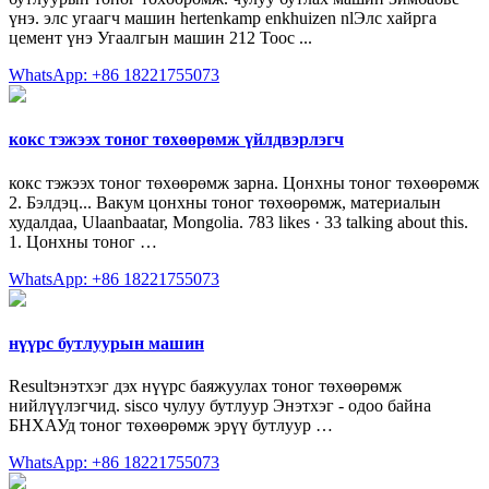
үнэ. элс угаагч машин hertenkamp enkhuizen nlЭлс хайрга
цемент үнэ Угаалгын машин 212 Тоос ...
WhatsApp: +86 18221755073
кокс тэжээх тоног төхөөрөмж үйлдвэрлэгч
кокс тэжээх тоног төхөөрөмж зарна. Цонхны тоног төхөөрөмж
2. Бэлдэц... Вакум цонхны тоног төхөөрөмж, материалын
худалдаа, Ulaanbaatar, Mongolia. 783 likes · 33 talking about this.
1. Цонхны тоног …
WhatsApp: +86 18221755073
нүүрс бутлуурын машин
Resultэнэтхэг дэх нүүрс баяжуулах тоног төхөөрөмж
нийлүүлэгчид. sisco чулуу бутлуур Энэтхэг - одоо байна
БНХАУд тоног төхөөрөмж эрүү бутлуур …
WhatsApp: +86 18221755073