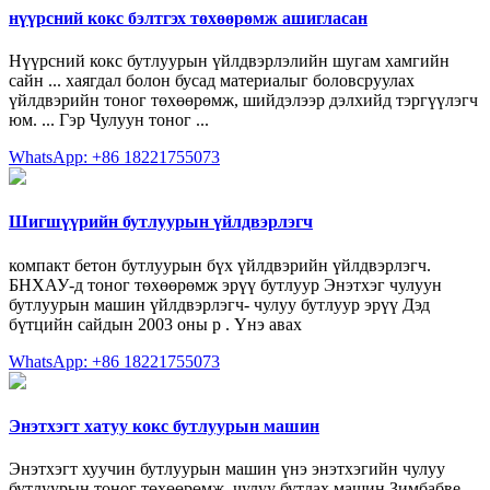
нүүрсний кокс бэлтгэх төхөөрөмж ашигласан
Нүүрсний кокс бутлуурын үйлдвэрлэлийн шугам хамгийн
сайн ... хаягдал болон бусад материалыг боловсруулах
үйлдвэрийн тоног төхөөрөмж, шийдэлээр дэлхийд тэргүүлэгч
юм. ... Гэр Чулуун тоног ...
WhatsApp: +86 18221755073
Шигшүүрийн бутлуурын үйлдвэрлэгч
компакт бетон бутлуурын бүх үйлдвэрийн үйлдвэрлэгч.
БНХАУ-д тоног төхөөрөмж эрүү бутлуур Энэтхэг чулуун
бутлуурын машин үйлдвэрлэгч- чулуу бутлуур эрүү Дэд
бүтцийн сайдын 2003 оны р . Үнэ авах
WhatsApp: +86 18221755073
Энэтхэгт хатуу кокс бутлуурын машин
Энэтхэгт хуучин бутлуурын машин үнэ энэтхэгийн чулуу
бутлуурын тоног төхөөрөмж. чулуу бутлах машин Зимбабве