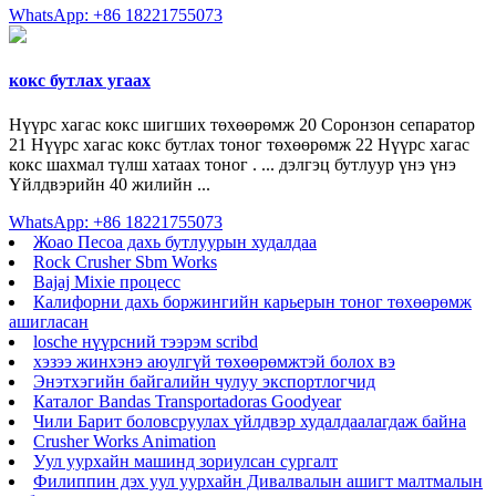
WhatsApp: +86 18221755073
кокс бутлах угаах
Нүүрс хагас кокс шигших төхөөрөмж 20 Соронзон сепаратор
21 Нүүрс хагас кокс бутлах тоног төхөөрөмж 22 Нүүрс хагас
кокс шахмал түлш хатаах тоног . ... дэлгэц бутлуур үнэ үнэ
Үйлдвэрийн 40 жилийн ...
WhatsApp: +86 18221755073
Жоао Песоа дахь бутлуурын худалдаа
Rock Crusher Sbm Works
Bajaj Mixie процесс
Калифорни дахь боржингийн карьерын тоног төхөөрөмж
ашигласан
losche нүүрсний тээрэм scribd
хэзээ жинхэнэ аюулгүй төхөөрөмжтэй болох вэ
Энэтхэгийн байгалийн чулуу экспортлогчид
Каталог Bandas Transportadoras Goodyear
Чили Барит боловсруулах үйлдвэр худалдаалагдаж байна
Crusher Works Animation
Уул уурхайн машинд зориулсан сургалт
Филиппин дэх уул уурхайн Дивалвалын ашигт малтмалын