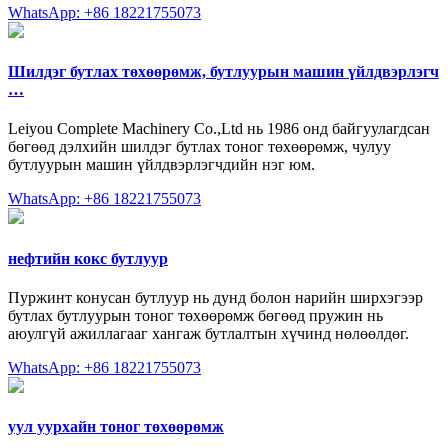
WhatsApp: +86 18221755073
Шилдэг бутлах төхөөрөмж, бутлуурын машин үйлдвэрлэгч
…
Leiyou Complete Machinery Co.,Ltd нь 1986 онд байгуулагдсан
бөгөөд дэлхийн шилдэг бутлах тоног төхөөрөмж, чулуу
бутлуурын машин үйлдвэрлэгчдийн нэг юм.
WhatsApp: +86 18221755073
нефтийн кокс бутлуур
Пуржинт конусан бутлуур нь дунд болон нарийн ширхэгээр
бутлах бутлуурын тоног төхөөрөмж бөгөөд пружин нь
аюулгүй ажиллагааг хангаж бутлалтын хүчинд нөлөөлдөг.
WhatsApp: +86 18221755073
уул уурхайн тоног төхөөрөмж