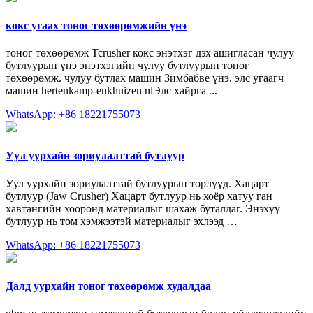
кокс угаах тоног төхөөрөмжийн үнэ
тоног төхөөрөмж Tcrusher кокс энэтхэг дэх ашигласан чулуу
бутлуурын үнэ энэтхэгийн чулуу бутлуурын тоног
төхөөрөмж. чулуу бутлах машин Зимбабве үнэ. элс угаагч
машин hertenkamp-enkhuizen nlЭлс хайрга ...
WhatsApp: +86 18221755073
Уул уурхайн зориулалттай бутлуур
Уул уурхайн зориулалттай бутлуурын төрлүүд. Хацарт
бутлуур (Jaw Crusher) Хацарт бутлуур нь хоёр хатуу ган
хавтангийн хооронд материалыг шахаж буталдаг. Энэхүү
бутлуур нь том хэмжээтэй материалыг эхлээд …
WhatsApp: +86 18221755073
Далд уурхайн тоног төхөөрөмж худалдаа