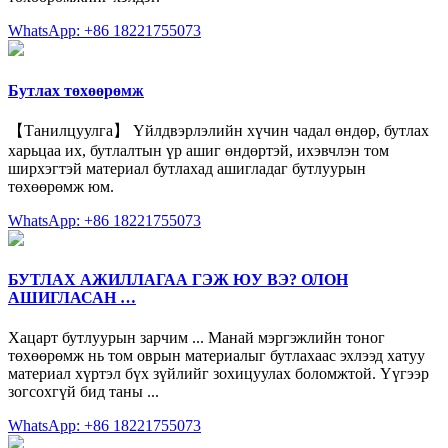
WhatsApp: +86 18221755073
Бутлах төхөөрөмж
【Танилцуулга】 Үйлдвэрлэлийн хүчин чадал өндөр, бутлах
харьцаа их, бутлалтын үр ашиг өндөртэй, ихэвчлэн том
ширхэгтэй материал бутлахад ашигладаг бутлуурын
төхөөрөмж юм.
WhatsApp: +86 18221755073
БУТЛАХ АЖИЛЛАГАА ГЭЖ ЮУ ВЭ? ОЛОН
АШИГЛАСАН …
Хацарт бутлуурын зарчим ... Манай мэргэжлийн тоног
төхөөрөмж нь том оврын материалыг бутлахаас эхлээд хатуу
материал хүртэл бүх зүйлийг зохицуулах боломжтой. Үүгээр
зогсохгүй бид таны ...
WhatsApp: +86 18221755073