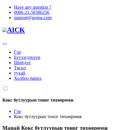
Have any question ?
0086-21-58386256
support@pejaw.com
AICK
Гэр
Бүтээгдэхүүн
Шийдэл
Төсөл
тухай
Холбоо барих
Кокс бутлуурын тоног төхөөрөмж
Гэр
Кокс бутлуурын тоног төхөөрөмж
Манай
Кокс бутлуурын тоног төхөөрөмж