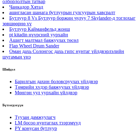
олборлолтын татвар
Чанкадор Хятад
ашигласан шанага бутлуурын гулсуурын хавсралт
Бутлуур 8 Vs Бутлуур боржин чулуу 7 Skylander-д тоглохыг
зөвшөөрнө үү
Бутлуур Кайманфельд жонш
pt kitadin нүүрсний уурхайн
Ашигт малтмал баяжуулах төсөл
Flap Wheel Drum Sander
Оман дахь Солонгос дахь гипс нунтаг үйлдвэрлэлийн
шугамын үнэ
Шийдэл
Барилгын дахин боловсруулах үйлдвэр
Төмрийн хүдэр баяжуулах үйлдвэр
Мөнгөн уул уурхайн үйлдвэр
Бүтээгдэхүүн
Туузан дамжуулагч
LM босоо нунтаглах тээрэмүүд
PY конусан бутлуур