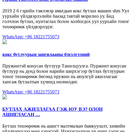
2019 2 6 гэрийн тэжээвэр амьтдын кокс бутлах машин shm Уул
уурхайн үйлдвэрлэлийн баазад тавтай морилно уу. Бид
голчлон бутлах, нунтаглах болон холбогдох уул уурхайн тоног
төхөөрөмж үйлдвэрлэдэг.
WhatsApp: +86 18221755073
кокс бутлуурын зангилааны бэхэлгээний
Пружинтэй конусан бутлуур Танилцуулга. Пуржинт конусан
бутлуур нь дунд болон нарийн ширхэгээр бутлах бутлуурын
тоног төхөөрөмж бөгөөд пружин нь аюулгүй ажиллагааг
хангаж бутлалтын хүчинд нөлөөлдөг.
WhatsApp: +86 18221755073
БУТЛАХ АЖИЛЛАГАА ГЭЖ ЮУ ВЭ? ОЛОН
АШИГЛАСАН …
Бутлах төхөөрөмж нь ашигт малтмалын баяжуулалт, химийн
үйлдвэрүүдэд маш хэрэгтэй. Нунтаглалтын үр ашиг гэдэг нь