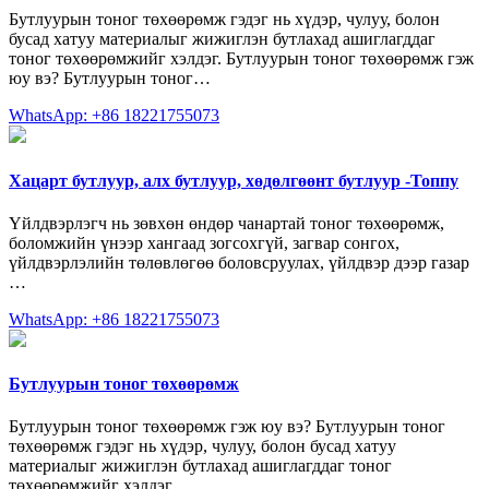
Бутлуурын тоног төхөөрөмж гэдэг нь хүдэр, чулуу, болон
бусад хатуу материалыг жижиглэн бутлахад ашиглагддаг
тоног төхөөрөмжийг хэлдэг. Бутлуурын тоног төхөөрөмж гэж
юу вэ? Бутлуурын тоног…
WhatsApp: +86 18221755073
Хацарт бутлуур, алх бутлуур, хөдөлгөөнт бутлуур -Топпу
Үйлдвэрлэгч нь зөвхөн өндөр чанартай тоног төхөөрөмж,
боломжийн үнээр хангаад зогсохгүй, загвар сонгох,
үйлдвэрлэлийн төлөвлөгөө боловсруулах, үйлдвэр дээр газар
…
WhatsApp: +86 18221755073
Бутлуурын тоног төхөөрөмж
Бутлуурын тоног төхөөрөмж гэж юу вэ? Бутлуурын тоног
төхөөрөмж гэдэг нь хүдэр, чулуу, болон бусад хатуу
материалыг жижиглэн бутлахад ашиглагддаг тоног
төхөөрөмжийг хэлдэг.