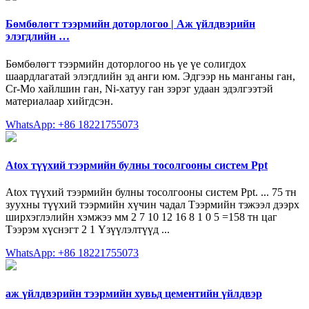
Бөмбөлөгт тээрмийн доторлогоо | Аж үйлдвэрийн
элэгдлийн …
Бөмбөлөгт тээрмийн доторлогоо нь үе үе солигдох
шаардлагатай элэгдлийн эд анги юм. Эдгээр нь манганы ган,
Cr-Mo хайлшин ган, Ni-хатуу ган зэрэг удаан эдэлгээтэй
материалаар хийгдсэн.
WhatsApp: +86 18221755073
Atox түүхий тээрмийн булны тосолгооны систем Ppt
Atox түүхий тээрмийн булны тосолгооны систем Ppt. ... 75 тн
зуухны түүхий тээрмийн хүчин чадал Тээрмийн тэжээл дээрх
ширхэглэлийн хэмжээ мм 2 7 10 12 16 8 1 0 5 =158 тн цаг
Тээрэм хүснэгт 2 1 Үзүүлэлтүүд ...
WhatsApp: +86 18221755073
аж үйлдвэрийн тээрмийн хувьд цементийн үйлдвэр