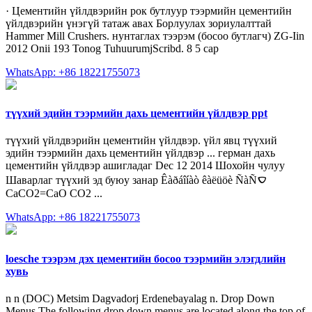
· Цементийн үйлдвэрийн рок бутлуур тээрмийн цементийн
үйлдвэрийн үнэгүй татаж авах Борлуулах зориулалттай
Hammer Mill Crushers. нунтаглах тээрэм (босоо бутлагч) ZG-Iin
2012 Onii 193 Tonog TuhuurumjScribd. 8 5 сар
WhatsApp: +86 18221755073
түүхий эдийн тээрмийн дахь цементийн үйлдвэр ppt
түүхий үйлдвэрийн цементийн үйлдвэр. үйл явц түүхий
эдийн тээрмийн дахь цементийн үйлдвэр ... герман дахь
цементийн үйлдвэр ашигладаг Dec 12 2014 Шохойн чулуу
Шаварлаг түүхий эд буюу занар Êàðáîíàò êàëüöè ÑàÑࠏ
CaCO2=CaO CO2 ...
WhatsApp: +86 18221755073
loesche тээрэм дэх цементийн босоо тээрмийн элэгдлийн
хувь
n n (DOC) Metsim Dagvadorj Erdenebayalag n. Drop Down
Menus The following drop down menus are located along the top of