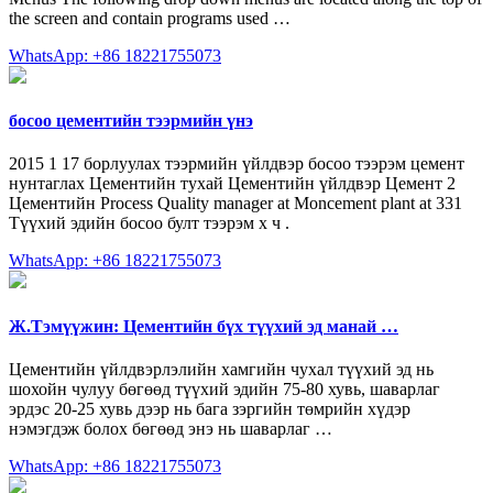
the screen and contain programs used …
WhatsApp: +86 18221755073
босоо цементийн тээрмийн үнэ
2015 1 17 борлуулах тээрмийн үйлдвэр босоо тээрэм цемент
нунтаглах Цементийн тухай Цементийн үйлдвэр Цемент 2
Цементийн Process Quality manager at Moncement plant at 331
Түүхий эдийн босоо булт тээрэм х ч .
WhatsApp: +86 18221755073
Ж.Тэмүүжин: Цементийн бүх түүхий эд манай …
Цементийн үйлдвэрлэлийн хамгийн чухал түүхий эд нь
шохойн чулуу бөгөөд түүхий эдийн 75-80 хувь, шаварлаг
эрдэс 20-25 хувь дээр нь бага зэргийн төмрийн хүдэр
нэмэгдэж болох бөгөөд энэ нь шаварлаг …
WhatsApp: +86 18221755073