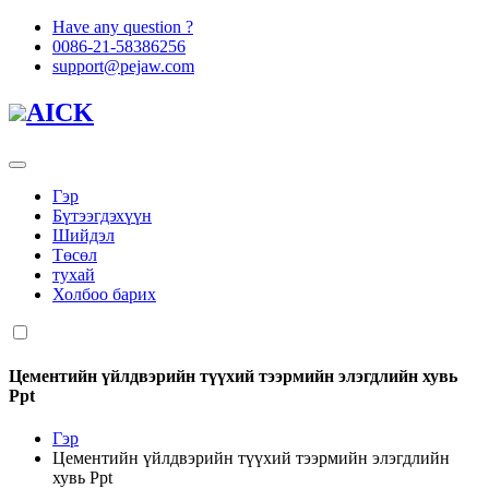
Have any question ?
0086-21-58386256
support@pejaw.com
AICK
Гэр
Бүтээгдэхүүн
Шийдэл
Төсөл
тухай
Холбоо барих
Цементийн үйлдвэрийн түүхий тээрмийн элэгдлийн хувь
Ppt
Гэр
Цементийн үйлдвэрийн түүхий тээрмийн элэгдлийн
хувь Ppt