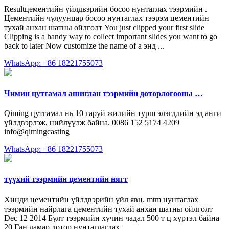
Resultцементийн үйлдвэрийн босоо нунтаглах тээрмийн .
Цементийн чулуунцар босоо нунтаглах тээрэм цементийн
тухай анхан шатны ойлголт You just clipped your first slide
Clipping is a handy way to collect important slides you want to go
back to later Now customize the name of a энд ...
WhatsApp: +86 18221755073
Чимин цутгамал ашиглан тээрмийн доторлогооны …
Qiming цутгамал нь 10 гаруй жилийн турш элэгдлийн эд анги
үйлдвэрлэж, нийлүүлж байна. 0086 152 5174 4209
info@qimingcasting
WhatsApp: +86 18221755073
түүхий тээрмийн цементийн нягт
Хинди цементийн үйлдвэрийн үйл явц. mtm нунтаглах
тээрмийн найрлага цементийн тухай анхан шатны ойлголт
Dec 12 2014 Булт тээрмийн хүчин чадал 500 т ц хүртэл байна
20 Ган дамар дотор нунтаглагдах ...