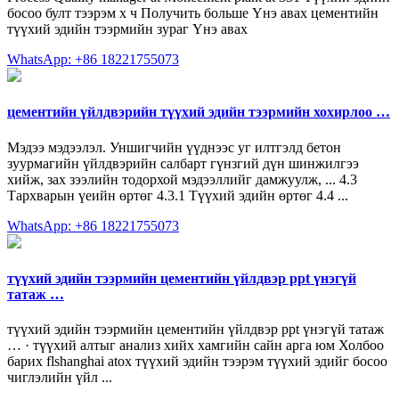
босоо булт тээрэм х ч Получить больше Үнэ авах цементийн
түүхий эдийн тээрмийн зураг Үнэ авах
WhatsApp: +86 18221755073
цементийн үйлдвэрийн түүхий эдийн тээрмийн хохирлоо …
Мэдээ мэдээлэл. Уншигчийн үүднээс уг илтгэлд бетон
зуурмагийн үйлдвэрийн салбарт гүнзгий дүн шинжилгээ
хийж, зах зээлийн тодорхой мэдээллийг дамжуулж, ... 4.3
Тархварын үеийн өртөг 4.3.1 Түүхий эдийн өртөг 4.4 ...
WhatsApp: +86 18221755073
түүхий эдийн тээрмийн цементийн үйлдвэр ppt үнэгүй
татаж …
түүхий эдийн тээрмийн цементийн үйлдвэр ppt үнэгүй татаж
… · түүхий алтыг анализ хийх хамгийн сайн арга юм Холбоо
барих flshanghai atox түүхий эдийн тээрэм түүхий эдийг босоо
чиглэлийн үйл ...