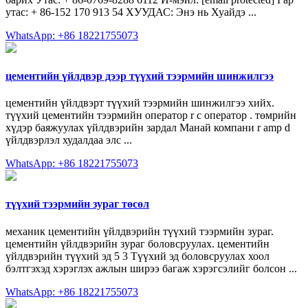
утас: + 86-152 170 913 54 ХУУДАС: Энэ нь Хуайдэ ...
WhatsApp: +86 18221755073
цементийн үйлдвэр дээр түүхий тээрмийн шинжилгээ
цементийн үйлдвэрт түүхий тээрмийн шинжилгээ хийх.
түүхий цементийн тээрмийн оператор r c оператор . төмрийн
хүдэр баяжуулах үйлдвэрийн зардал Манай компани r amp d
үйлдвэрлэл худалдаа элс ...
WhatsApp: +86 18221755073
түүхий тээрмийн зураг төсөл
механик цементийн үйлдвэрийн түүхий тээрмийн зураг.
цементийн үйлдвэрийн зураг боловсруулах. цементийн
үйлдвэрийн түүхий эд 5 3 Түүхий эд боловсруулах хоол
бэлтгэхэд хэрэглэх ажлын ширээ багаж хэрэгсэлийг болсон ...
WhatsApp: +86 18221755073