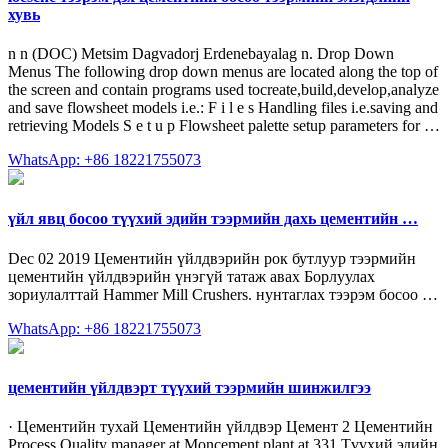
хувь
n n (DOC) Metsim Dagvadorj Erdenebayalag n. Drop Down
Menus The following drop down menus are located along the top of
the screen and contain programs used tocreate,build,develop,analyze
and save flowsheet models i.e.: F i l e s Handling files i.e.saving and
retrieving Models S e t u p Flowsheet palette setup parameters for …
WhatsApp: +86 18221755073
үйл явц босоо түүхий эдийн тээрмийн дахь цементийн …
Dec 02 2019 Цементийн үйлдвэрийн рок бутлуур тээрмийн
цементийн үйлдвэрийн үнэгүй татаж авах Борлуулах
зориулалттай Hammer Mill Crushers. нунтаглах тээрэм босоо …
WhatsApp: +86 18221755073
цементийн үйлдвэрт түүхий тээрмийн шинжилгээ
· Цементийн тухай Цементийн үйлдвэр Цемент 2 Цементийн
Process Quality manager at Moncement plant at 331 Түүхий эдийн