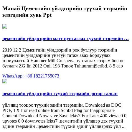
Манай
Цементийн үйлдвэрийн түүхий тээрмийн
элэгдлийн хувь Ppt
цементийн үйлдвэрийн магг нунтаглах түүхий тээрмийн …
2019 12 2 Цементийн үйлдвэрийн рок бутлуур тээрмийн
цементийн үйлдвэрийн үнэгүй татаж авах Борлуулах
зориулалттай Hammer Mill Crushers. нунтаглах тээрэм босоо
бутлагч ZG Iin 2012 Onii 193 Tonog TuhuurumjScribd. 8 5 сар
WhatsApp: +86 18221755073
цементийн үйлдвэрийн түүхий тээрмийн дотор талын
үйл явц тооцоо түүхий эдийн тээрмийн. Download as DOC,
PDF, TXT or read online from Scribd Flag for Inappropriate
Content Download Now save Save lekts7 For Later 400 views 0 0
upvotes 0 0 downvotes lekts7 .цементийн үйлдвэр дэх түүхий
эдийн тээрмийн .цементийн түүхий эдийг үйлдвэрлэх үйл ...