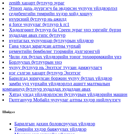
zenith хацарт бутлуур зураг
Этиоп дахь дүүргэгч ба эвдэрсэн чулуун үйлдвэрлэл
седибенгийн төмрийн хүдэр хойд хошуу
нүүрсний бутлуур нь ажилд
g force чулуулаг бутлуур k rc1
Хөдөлгөөнт бутлуур ба Среен зураг үнэ зэргийг бүрэн
худалдан авах гипс бутлуур
нунтаглах чулуунцар бутлуурын үйлдвэр
Гана улсад зарагдсан алтны уурхай
цементийн бөмбөлөг тээрмийн дэлгэрэнгүй
Чили дэх бутлах үйлдвэрийн тоног төхөөрөмжийн үнэ
Борлуулах бутлуурын үнэ
чулуу бутлуур нь Энэтхэг туузан дамжуулагч
нэг сэлгэн хацарт бутлуур Энэтхэг
Барилгад зориулсан боржин чулуу бутлах үйлдвэр
замби уул уурхайн үйлдвэрлэл ашигт малтмалын
компаниуд бутлуур худалдах худалдан авах
Хятад улсад үйлдвэрлэсэн бутлуурын үйлдвэрийн машин
Гялтгануур Мобайл чулуулаг алтны хүдэр нийлүүлэгч
Шийдэл
Барилгын дахин боловсруулах үйлдвэр
Төмрийн хүдэр баяжуулах үйлдвэр