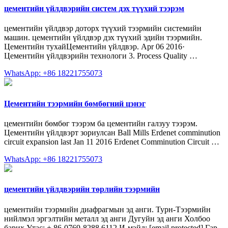
цементийн үйлдвэрийн систем дэх түүхий тээрэм
цементийн үйлдвэр доторх түүхий тээрмийн системийн
машин. цементийн үйлдвэр дэх түүхий эдийн тээрмийн.
Цементийн тухайЦементийн үйлдвэр. Apr 06 2016·
Цементийн үйлдвэрийн технологи 3. Process Quality …
WhatsApp: +86 18221755073
Цементийн тээрмийн бөмбөгний цэнэг
цементийн бөмбөг тээрэм ба цементийн галзуу тээрэм.
Цементийн үйлдвэрт зориулсан Ball Mills Erdenet comminution
circuit expansion last Jan 11 2016 Erdenet Comminution Circuit …
WhatsApp: +86 18221755073
цементийн үйлдвэрийн төрлийн тээрмийн
цементийн тээрмийн диафрагмын эд анги. Турн-Тээрмийн
нийлмэл эргэлтийн металл эд анги Дугуйн эд анги Холбоо
барих Утас: + 86-0769-8288 6112 И-мэйл: [email protected] Гар