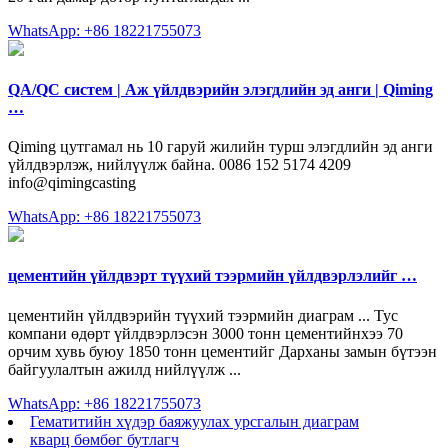
WhatsApp: +86 18221755073
QA/QC систем | Аж үйлдвэрийн элэгдлийн эд анги | Qiming
…
Qiming цутгамал нь 10 гаруй жилийн турш элэгдлийн эд анги
үйлдвэрлэж, нийлүүлж байна. 0086 152 5174 4209
info@qimingcasting
WhatsApp: +86 18221755073
цементийн үйлдвэрт түүхий тээрмийн үйлдвэрлэлийг …
цементийн үйлдвэрийн түүхий тээрмийн диаграм ... Тус
компани өдөрт үйлдвэрлэсэн 3000 тонн цементийнхээ 70
орчим хувь буюу 1850 тонн цементийг Дарханы замын бүтээн
байгуулалтын ажилд нийлүүлж ...
WhatsApp: +86 18221755073
Гематитийн хүдэр баяжуулах урсгалын диаграм
кварц бөмбөг бутлагч