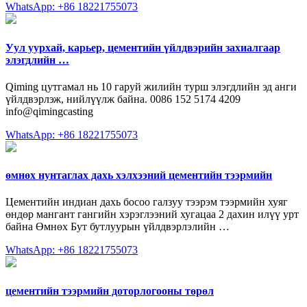
WhatsApp: +86 18221755073
Уул уурхай, карьер, цементийн үйлдвэрийн захиалгаар
элэгдлийн …
Qiming цутгамал нь 10 гаруй жилийн турш элэгдлийн эд анги
үйлдвэрлэж, нийлүүлж байна. 0086 152 5174 4209
info@qimingcasting
WhatsApp: +86 18221755073
өмнөх нунтаглах дахь хэлхээний цементийн тээрмийн
Цементийн индиан дахь босоо галзуу тээрэм тээрмийн хуяг
өндөр мангант гангийн хэрэглээний хугацаа 2 дахин илүү урт
байна Өмнөх Бут бутлуурын үйлдвэрлэлийн …
WhatsApp: +86 18221755073
цементийн тээрмийн доторлогооны төрөл