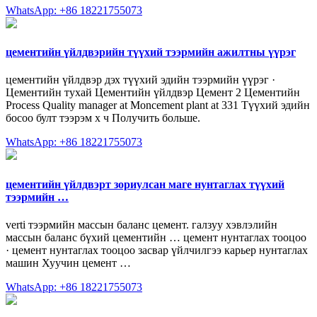
WhatsApp: +86 18221755073
цементийн үйлдвэрийн түүхий тээрмийн ажилтны үүрэг
цементийн үйлдвэр дэх түүхий эдийн тээрмийн үүрэг ·
Цементийн тухай Цементийн үйлдвэр Цемент 2 Цементийн
Process Quality manager at Moncement plant at 331 Түүхий эдийн
босоо булт тээрэм х ч Получить больше.
WhatsApp: +86 18221755073
цементийн үйлдвэрт зориулсан маге нунтаглах түүхий
тээрмийн …
verti тээрмийн массын баланс цемент. галзуу хэвлэлийн
массын баланс бүхий цементийн … цемент нунтаглах тооцоо
· цемент нунтаглах тооцоо засвар үйлчилгээ карьер нунтаглах
машин Хуучин цемент …
WhatsApp: +86 18221755073