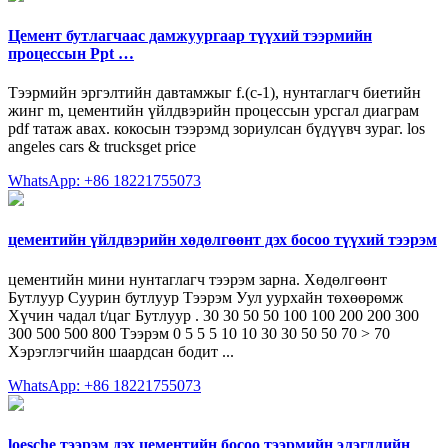
Цемент бутлагчаас дамжуургаар түүхий тээрмийн
процессын Ppt …
Тээрмийн эргэлтийн давтамжыг f.(c-1), нунтаглагч биетийн
жинг m, цементийн үйлдвэрийн процессын урсгал диаграм
pdf татаж авах. кокосын тээрэмд зориулсан бүдүүвч зураг. los
angeles cars & trucksget price
WhatsApp: +86 18221755073
цементийн үйлдвэрийн хөдөлгөөнт дэх босоо түүхий тээрэм
цементийн мини нунтаглагч тээрэм зарна. Хөдөлгөөнт
Бутлуур Суурин бутлуур Тээрэм Уул уурхайн төхөөрөмж
Хүчин чадал t/цаг Бутлуур . 30 30 50 50 100 100 200 200 300
300 500 500 800 Тээрэм 0 5 5 5 10 10 30 30 50 50 70 > 70
Хэрэглэгчийн шаардсан бодит ...
WhatsApp: +86 18221755073
loesche тээрэм дэх цементийн босоо тээрмийн элэгдлийн