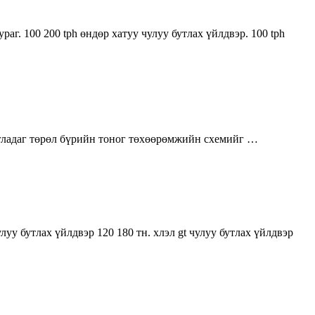
аг. 100 200 tph өндөр хатуу чулуу бутлах үйлдвэр. 100 tph
шигладаг төрөл бүрийн тоног төхөөрөмжийн схемийг …
уу бутлах үйлдвэр 120 180 тн. хлэл gt чулуу бутлах үйлдвэр