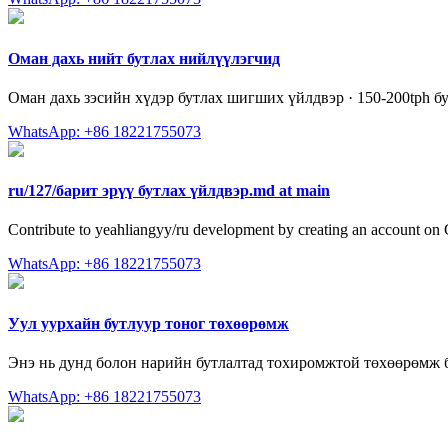
Оман дахь нийт бутлах нийлүүлэгчид
Оман дахь зэсийн хүдэр бутлах шигших үйлдвэр · 150-200tph бу
WhatsApp: +86 18221755073
ru/127/барит эрүү бутлах үйлдвэр.md at main
Contribute to yeahliangyy/ru development by creating an account on
WhatsApp: +86 18221755073
Уул уурхайн бутлуур тоног төхөөрөмж
Энэ нь дунд болон нарийн бутлалтад тохиромжтой төхөөрөмж б
WhatsApp: +86 18221755073