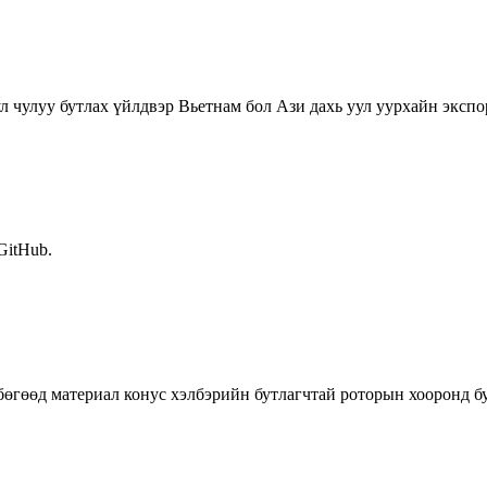
л чулуу бутлах үйлдвэр Вьетнам бол Ази дахь уул уурхайн экспо
 GitHub.
өгөөд материал конус хэлбэрийн бутлагчтай роторын хооронд бу