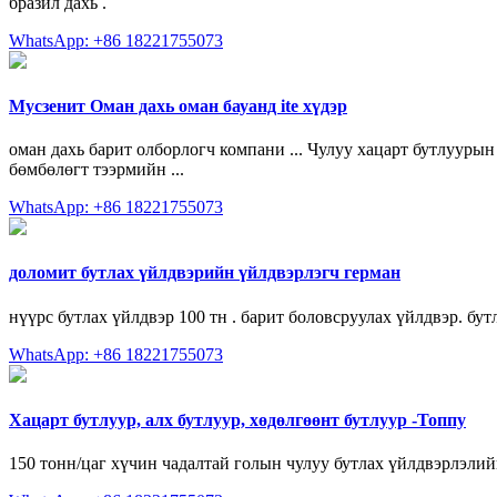
бразил дахь .
WhatsApp: +86 18221755073
Мусзенит Оман дахь оман бауанд ite хүдэр
оман дахь барит олборлогч компани ... Чулуу хацарт бутлуурын
бөмбөлөгт тээрмийн ...
WhatsApp: +86 18221755073
доломит бутлах үйлдвэрийн үйлдвэрлэгч герман
нүүрс бутлах үйлдвэр 100 тн . барит боловсруулах үйлдвэр. бу
WhatsApp: +86 18221755073
Хацарт бутлуур, алх бутлуур, хөдөлгөөнт бутлуур -Топпу
150 тонн/цаг хүчин чадалтай голын чулуу бутлах үйлдвэрлэли