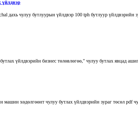
х үйлдвэр
al дахь чулуу бутлуурын үйлдвэр 100 tph бутлуур үйлдвэрийн зур
у бутлах үйлдвэрийн бизнес төлөвлөгөө," чулуу бутлах явцад а
 машин хөдөлгөөнт чулуу бутлах үйлдвэрийн зураг төсөл pdf чул