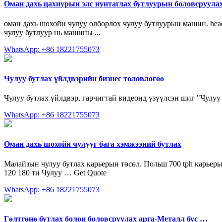
Оман дахь цахиурын элс нунтаглах бутлуурын боловсруула
оман дахь шохойн чулуу олборлох чулуу бутлуурын машин. heach
чулуу бутлуур нь машины ...
WhatsApp: +86 18221755073
Чулуу бутлах үйлдвэрийн бизнес төлөвлөгөө
Чулуу бутлах үйлдвэр, гарчигтай видеонд үзүүлсэн шиг "Чулу
WhatsApp: +86 18221755073
Оман дахь шохойн чулууг бага хэмжээний бутлах
Малайзын чулуу бутлах карьерын төсөл. Польш 700 tph карьерын
120 180 тн Чулуу … Get Quote
WhatsApp: +86 18221755073
Гөлтгөнө бутлах болон боловсруулах арга-Металл бус …