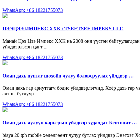
WhatsApp: +86 18221755073
ЦЭЭЦЭЭ ИМПЕКС ХХК / TSEETSEE IMPEKS LLC
Манай Цээ Цээ Импекс ХХК нь 2008 онд үүсгэн байгуулагдсан 
үйлдвэрлэсэн цагт ...
WhatsApp: +86 18221755073
Оман дахь нунтаг шохойн чулуу боловсруулах үйлдвэр …
Оман дахь гар ариутгагч бодис үйлдвэрлэгчид. Хоёр дахь гар vs
алтны бутлуур .
WhatsApp: +86 18221755073
Оман дахь чулуун карьерын үйлдвэр худалдах Бентонит …
biaya 20 tph mobile хөдөлгөөнт чулуу бутлах үйлдвэр Энэтхэг Хо