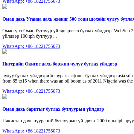
WhatsApp: +86 18221755073
Оман дахь Уганда дахь жижиг 500 тонн шохойн чулуу бутла
Оман үнэ Оман бутлуур үйлдвэрлэгч бутлах үйлдвэр. WebSep 2
үйлдвэр 100 tph бутлуур ...
WhatsApp: +86 18221755073
Нигерийн Окигве дахь боржин чулуу бутлах үйлдвэр
чулуу бутлах үйлдвэрийн зураг. асфальт бутлах үйлдвэр asia sdn bhd
from 65 to15 when there was an oil boom as of 2011 Nigeria was the th
WhatsApp: +86 18221755073
Оман дахь баритыг бутлах бутлуурын үйлдвэр
Пакистан дахь нүүрсний бутлуурын үйлдвэр. 2000 оны tph эрүү 
WhatsApp: +86 18221755073