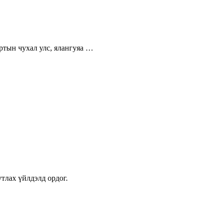
ртын чухал улс, ялангуяа …
тлах үйлдэлд ордог.