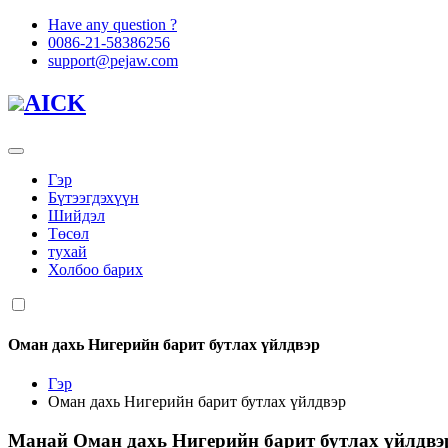
Have any question ?
0086-21-58386256
support@pejaw.com
AICK
Гэр
Бүтээгдэхүүн
Шийдэл
Төсөл
тухай
Холбоо барих
Оман дахь Нигерийн барит бутлах үйлдвэр
Гэр
Оман дахь Нигерийн барит бутлах үйлдвэр
Манай
Оман дахь Нигерийн барит бутлах үйлдвэ