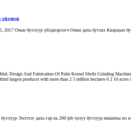
х үйлдвэр
5, 2017 Оман бутлуур үйлдвэрлэгч Оман дахь бутлах Кварцын бу
. Design And Fabrication Of Palm Kernel Shells Grinding Machine Nig
ird largest producer with more than 2 5 million hectares 6 2 10 acres u
бутлуур Энэтхэг дахь гар нь 200 tph чулуу бутлуур машины но и