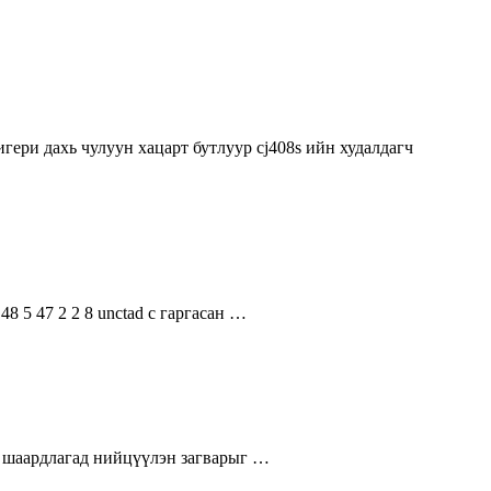
гери дахь чулуун хацарт бутлуур cj408s ийн худалдагч
8 5 47 2 2 8 unctad с гаргасан …
э шаардлагад нийцүүлэн загварыг …