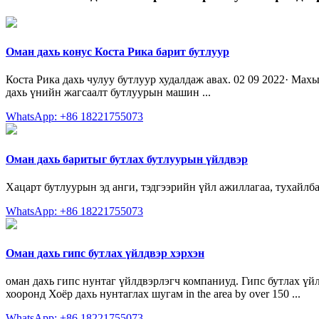
Оман дахь конус Коста Рика барит бутлуур
Коста Рика дахь чулуу бутлуур худалдаж авах. 02 09 2022· Мах
дахь үнийн жагсаалт бутлуурын машин ...
WhatsApp: +86 18221755073
Оман дахь баритыг бутлах бутлуурын үйлдвэр
Хацарт бутлуурын эд анги, тэдгээрийн үйл ажиллагаа, тухайлбал
WhatsApp: +86 18221755073
Оман дахь гипс бутлах үйлдвэр хэрхэн
оман дахь гипс нунтаг үйлдвэрлэгч компаниуд. Гипс бутлах үйл
хооронд Хоёр дахь нунтаглах шугам in the area by over 150 ...
WhatsApp: +86 18221755073