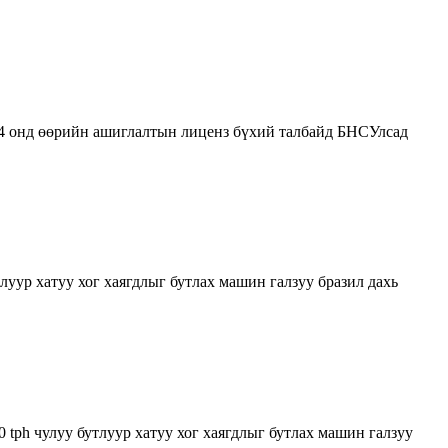
014 онд өөрийн ашиглалтын лиценз бүхий талбайд БНСУлсад
тлуур хатуу хог хаягдлыг бутлах машин галзуу бразил дахь
00 tph чулуу бутлуур хатуу хог хаягдлыг бутлах машин галзуу