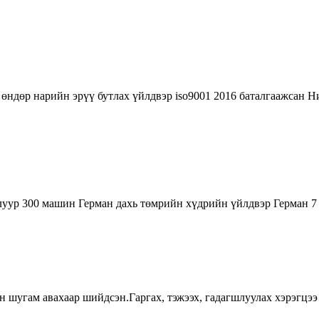
 өндөр нарийн эрүү бутлах үйлдвэр iso9001 2016 баталгаажсан Ни
тлуур 300 машин Герман дахь төмрийн хүдрийн үйлдвэр Герман 7 4
йн шугам авахаар шийдсэн.Гаргах, тэжээх, гадагшлуулах хэрэгцэ