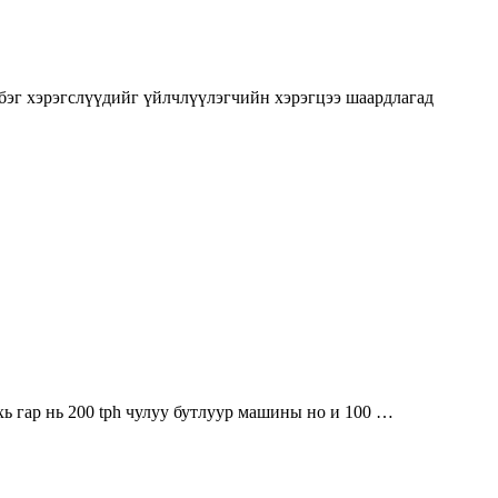
бэг хэрэгслүүдийг үйлчлүүлэгчийн хэрэгцээ шаардлагад
хь гар нь 200 tph чулуу бутлуур машины но и 100 …