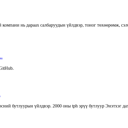
компани нь дараах салбаруудын үйлдвэр, тоног төхөөрөмж, сэл
 …
 GitHub.
…
үрсний бутлуурын үйлдвэр. 2000 оны tph эрүү бутлуур Энэтхэг да