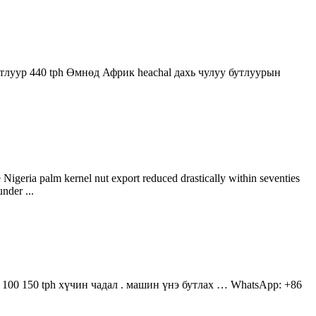
тлуур 440 tph Өмнөд Африк heachal дахь чулуу бутлуурын
eria palm kernel nut export reduced drastically within seventies
nder ...
 100 150 tph хүчин чадал . машин үнэ бутлах … WhatsApp: +86