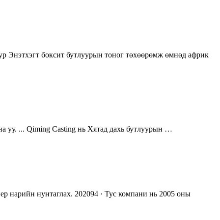
тлуур Энэтхэгт боксит бутлуурын тоног төхөөрөмж өмнөд африк
а уу. ... Qiming Casting нь Хятад дахь бутлуурын …
ер нарийн нунтаглах. 202094 · Тус компани нь 2005 оны