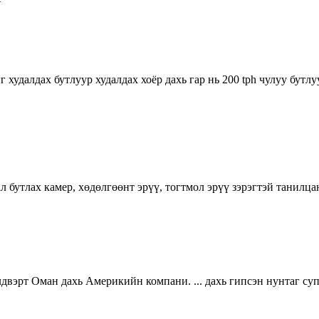
ыг худалдах бутлуур худалдах хоёр дахь гар нь 200 tph чулуу бу
 бутлах камер, хөдөлгөөнт эрүү, тогтмол эрүү зэрэгтэй танилцан
двэрт Оман дахь Америкийн компани. ... дахь гипсэн нунтаг суп