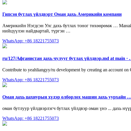
Гипсэн бутлах үйлдвэрт Оман дахь Америкийн компани
Америкийн Нэгдсэн Улс дахь бутлах тоног төхөөрөмж … Манай 
нийцүүлэн найдвартай, түргэн …
WhatsApp: +86 18221755073
ru/127/Афганистан дахь чулууг бутлах үйлдвэр.md at main ·
Contribute to yeahliangyy/ru development by creating an account on
WhatsApp: +86 18221755073
Оман дахь цахиурын хүдэр олборлох машин дахь уурхайн 
оман бутлуур үйлдвэрлэгч бутлах үйлдвэр оман үнэ ... дахь нү
WhatsApp: +86 18221755073