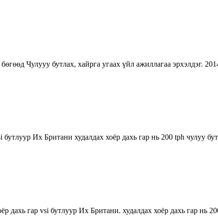
бөгөөд Чулууу бутлах, хайрга угаах үйл ажиллагаа эрхэлдэг. 2
i бутлуур Их Британи худалдах хоёр дахь гар нь 200 tph чулуу бу
ёр дахь гар vsi бутлуур Их Британи. худалдах хоёр дахь гар нь 2