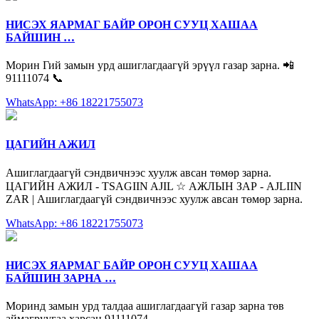
НИСЭХ ЯАРМАГ БАЙР ОРОН СУУЦ ХАШАА
БАЙШИН …
Морин Гий замын урд ашиглагдаагүй эрүүл газар зарна. 📲
91111074 📞
WhatsApp: +86 18221755073
ЦАГИЙН АЖИЛ
Ашиглагдаагүй сэндвичнээс хуулж авсан төмөр зарна.
ЦАГИЙН АЖИЛ - TSAGIIN AJIL ☆ АЖЛЫН ЗАР - AJLIIN
ZAR | Ашиглагдаагүй сэндвичнээс хуулж авсан төмөр зарна.
WhatsApp: +86 18221755073
НИСЭХ ЯАРМАГ БАЙР ОРОН СУУЦ ХАШАА
БАЙШИН ЗАРНА …
Моринд замын урд талдаа ашиглагдаагүй газар зарна төв
аймагруугаа харсан 91111074