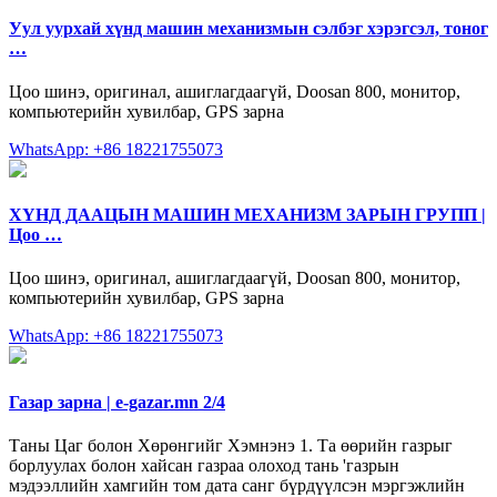
Уул уурхай хүнд машин мeханизмын сэлбэг хэрэгсэл, тоног
…
Цоо шинэ, оригинал, ашиглагдаагүй, Doosan 800, монитор,
компьютерийн хувилбар, GPS зарна
WhatsApp: +86 18221755073
ХҮНД ДААЦЫН МАШИН МЕХАНИЗМ ЗАРЫН ГРУПП |
Цоо …
Цоо шинэ, оригинал, ашиглагдаагүй, Doosan 800, монитор,
компьютерийн хувилбар, GPS зарна
WhatsApp: +86 18221755073
Газар зарна | e-gazar.mn 2/4
Таны Цаг болон Хөрөнгийг Хэмнэнэ 1. Та өөрийн газрыг
борлуулах болон хайсан газраа олоход тань 'газрын
мэдээллийн хамгийн том дата санг бүрдүүлсэн мэргэжлийн