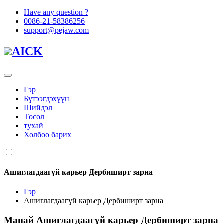
Have any question ?
0086-21-58386256
support@pejaw.com
AICK
Гэр
Бүтээгдэхүүн
Шийдэл
Төсөл
тухай
Холбоо барих
Ашиглагдаагүй карьер Дербиширт зарна
Гэр
Ашиглагдаагүй карьер Дербиширт зарна
Манай
Ашиглагдаагүй карьер Дербиширт зарна