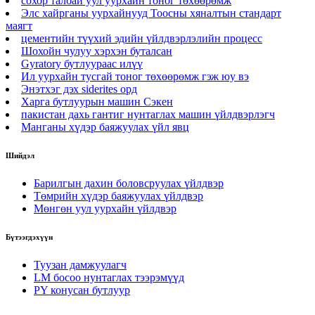
сохор талбай уул уурхайн тоног төхөөрөмж
Элс хайрганы уурхайнууд Тоосны хяналтын стандарт
маягт
цементийн түүхий эдийн үйлдвэрлэлийн процесс
Шохойн чулуу хэрхэн буталсан
Gyratory бутлуураас илүү
Ил уурхайн тусгай тоног төхөөрөмж гэж юу вэ
Энэтхэг дэх siderites орд
Харга бутлуурын машин Сэкен
пакистан дахь гантиг нунтаглах машин үйлдвэрлэгч
Манганы хүдэр баяжуулах үйл явц
Шийдэл
Барилгын дахин боловсруулах үйлдвэр
Төмрийн хүдэр баяжуулах үйлдвэр
Мөнгөн уул уурхайн үйлдвэр
Бүтээгдэхүүн
Туузан дамжуулагч
LM босоо нунтаглах тээрэмүүд
PY конусан бутлуур