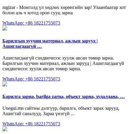
mglzar - Монголд үл хөдлөх хөрөнгийн зар! Улаанбаатар хот
болон аль ч хотод орон сууц зарна
WhatsApp: +86 18221755073
Барилгын хуучин материал, ажлын зарууд |
Ашиглагдаагүй …
Ашиглагдаагүй сэндвичнээс хуулж авсан төмөр зарна.
Барилгын хуучин материал, ажлын зарууд | Ашиглагдаагүй
сэндвичнээс хуулж авсан төмөр зарна.
WhatsApp: +86 18221755073
Барилга зарна, barilga zarna, объект зарна, худалдана, …
Unegui.mn сайтны дэлгүүр, барилга, объект зарах зарууд,
Ашигтай саналууд. Зараа үнэгүй ...
WhatsApp: +86 18221755073