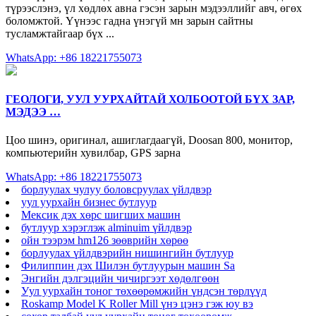
түрээслэнэ, үл хөдлөх авна гэсэн зарын мэдээллийг авч, өгөх
боломжтой. Үүнээс гадна үнэгүй мн зарын сайтны
тусламжтайгаар бүх ...
WhatsApp: +86 18221755073
ГЕОЛОГИ, УУЛ УУРХАЙТАЙ ХОЛБООТОЙ БҮХ ЗАР,
МЭДЭЭ …
Цоо шинэ, оригинал, ашиглагдаагүй, Doosan 800, монитор,
компьютерийн хувилбар, GPS зарна
WhatsApp: +86 18221755073
борлуулах чулуу боловсруулах үйлдвэр
уул уурхайн бизнес бутлуур
Мексик дэх хөрс шигших машин
бутлуур хэрэглэж alminuim үйлдвэр
ойн тээрэм hm126 зөөврийн хөрөө
борлуулах үйлдвэрийн нишингийн бутлуур
Филиппин дэх Шилэн бутлуурын машин Sa
Энгийн дэлгэцийн чичиргээт хөдөлгөөн
Уул уурхайн тоног төхөөрөмжийн үндсэн төрлүүд
Roskamp Model K Roller Mill үнэ цэнэ гэж юу вэ