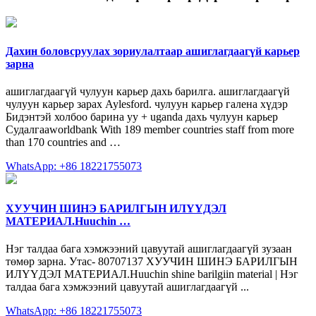
Дахин боловсруулах зориулалтаар ашиглагдаагүй карьер
зарна
ашиглагдаагүй чулуун карьер дахь барилга. ашиглагдаагүй
чулуун карьер зарах Aylesford. чулуун карьер галена хүдэр
Бидэнтэй холбоо барина уу + uganda дахь чулуун карьер
Судалгааworldbank With 189 member countries staff from more
than 170 countries and …
WhatsApp: +86 18221755073
ХУУЧИН ШИНЭ БАРИЛГЫН ИЛҮҮДЭЛ
МАТЕРИАЛ.Huuchin …
Нэг талдаа бага хэмжээний цавуутай ашиглагдаагүй зузаан
төмөр зарна. Утас- 80707137 ХУУЧИН ШИНЭ БАРИЛГЫН
ИЛҮҮДЭЛ МАТЕРИАЛ.Huuchin shine barilgiin material | Нэг
талдаа бага хэмжээний цавуутай ашиглагдаагүй ...
WhatsApp: +86 18221755073