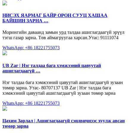
НИСЭХ ЯАРМАГ БАЙР ОРОН СУУЦ ХАШАА
БАЙШИН ЗАРНА …
Морингийн даваанд замын урд талдаа ашиглагдаагүй эрүүл
тэгш газар зарна. Төв аймагруугаа харсан.Утас: 91111074
WhatsApp: +86 18221755073
UB Zar | Нэг талдаа бага хэмжээний цавуутай
ашиглагдаагүй …
Нэг талдаа бага хэмжээний цавуутай ашиглагдаагүй зузаан
төмөр зарна. Утас- 80707137 UB Zar | Нэг талдаа бага
хэмжээний цавуутай ашиглагдаагүй зузаан төмөр зарна
WhatsApp: +86 18221755073
Цахим Зарлал | Ашиглагдаагүй сэндвичнээс хуулж авсан
төмөр зарна