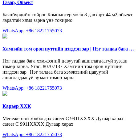
Газар, Обьект
Баянбүрдийн тойрог Компьютер молл 8 давхарт 44 м2 обьект
яаралтай хямд зарна үнэ тохирно.
WhatsApp: +86 18221755073
Хамгийн том орон нутгийн нэгдсэн зар | Нэг талдаа бага …
Нэг талдаа бага хэмжээний цавуутай ашиглагдаагүй зузаан
төмөр зарна. Утас- 80707137 Хамгийн том орон нутгийн
нэгдсэн зар | Нэг талдаа бага хэмжээний цавуутай
ашиглагдаагүй зузаан төмөр зарна
WhatsApp: +86 18221755073
Карьер ХХК
Менежертэй холбогдох career C 9911XXXX Дугаар харах
career C 9911XXXX Дугаар харах
WhatsApp: +86 18221755073