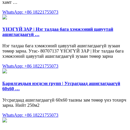
хамт …
WhatsApp: +86 18221755073
ҮНЭГҮЙ ЗАР | Нэг талдаа бага хэмжээний цавуутай
ашиглагдаагүй …
Нэг талдаа бага хэмжээний цавуутай ашиглагдаагүй зузаан
төмөр зарна. Утас- 80707137 ҮНЭГҮЙ ЗАР | Нэг талдаа бага
хэмжээний цавуутай ашиглагдаагүй зузаан төмөр зарна
WhatsApp: +86 18221755073
Барилгачдын нэгдсэн групп | Угсрагдаад ашиглагдаагүй
60х60 …
Угсрагдаад ашиглагдаагүй 60х60 таазны зам төмөр үнэ тохирч
зарна. Нийт 250м2
WhatsApp: +86 18221755073