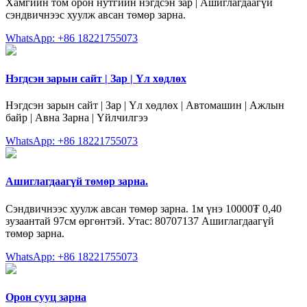
Хамгийн том орон нутгийн нэгдсэн зар | Ашиглагдаагүй
сэндвичнээс хуулж авсан төмөр зарна.
WhatsApp: +86 18221755073
Нэгдсэн зарын сайт | Зар | Үл хөдлөх
Нэгдсэн зарын сайт | Зар | Үл хөдлөх | Автомашин | Ажлын
байр | Авна Зарна | Үйлчилгээ
WhatsApp: +86 18221755073
Ашиглагдаагүй төмөр зарна.
Сэндвичнээс хуулж авсан төмөр зарна. 1м үнэ 10000₮ 0,40
зузаантай 97см өргөнтэй. Утас: 80707137 Ашиглагдаагүй
төмөр зарна.
WhatsApp: +86 18221755073
Орон сууц зарна