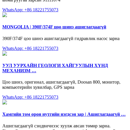
WhatsApp: +86 18221755073
MONGOLIA | 390F/374F цоо шинэ ашиглагдаагүй
390F/374F цоо шинэ ашиглагдаагүй гидравлик насос зарна
WhatsApp: +86 18221755073
УУЛ УУРХАЙН ГЕОЛОГИ ХАЙГУУЛЫН ХҮНД
МЕХАНИЗМ …
Цоо шинэ, оригинал, ашиглагдаагүй, Doosan 800, монитор,
компьютерийн хувилбар, GPS зарна
WhatsApp: +86 18221755073
Хамгийн том орон нутгийн нэгдсэн зар | Ашиглагдаагүй …
Ашиглагдаагүй сэндвичнээс хуулж авсан төмөр зарна.