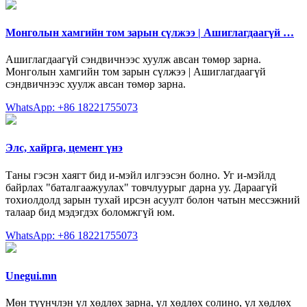
Монголын хамгийн том зарын сүлжээ | Ашиглагдаагүй …
Ашиглагдаагүй сэндвичнээс хуулж авсан төмөр зарна.
Монголын хамгийн том зарын сүлжээ | Ашиглагдаагүй
сэндвичнээс хуулж авсан төмөр зарна.
WhatsApp: +86 18221755073
Элс, хайрга, цемент үнэ
Таны гэсэн хаягт бид и-мэйл илгээсэн болно. Уг и-мэйлд
байрлах "баталгаажуулах" товчлуурыг дарна уу. Дараагүй
тохиолдолд зарын тухай ирсэн асуулт болон чатын мессэжний
талаар бид мэдэгдэх боломжгүй юм.
WhatsApp: +86 18221755073
Unegui.mn
Мөн түүнчлэн үл хөдлөх зарна, үл хөдлөх солино, үл хөдлөх