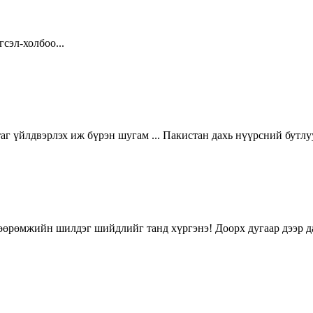
сэл-холбоо...
аг үйлдвэрлэх иж бүрэн шугам ... Пакистан дахь нүүрсний бутл
өөрөмжийн шилдэг шийдлийг танд хүргэнэ! Доорх дугаар дээр д