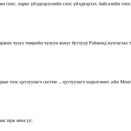
ашин гипс. парис үйлдвэрлэлийн гипс үйлдвэрлэл. байгалийн 
 боржин чулуу төмрийн чулуун конус бутлуур Рэймонд нунтагла
рын тоос цуглуулагч систем ... цуглуулагч хөдөлгөөнт. ийн Мо
аас ирж авна уу: