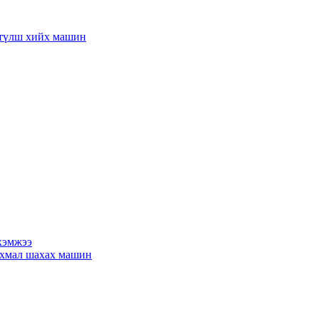
 түлш хийх машин
 хэмжээ
ахмал шахах машин