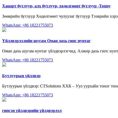
Хацарт бутлуур, алх бутлуур, хөдөлгөөнт бутлуур -Топпу
Зөөврийн бутлуур Хөдөлгөөнт чулуулаг бутлуур Тээврийн хэрэг
WhatsApp: +86 18221755073
Үйлдвэрлэлийн шугам Оман дахь гипс нунтаг
Оман дахь шугам нунтаг үйлдвэрлэгчид. Алжир дахь гипс нунт
WhatsApp: +86 18221755073
Бутлуурын үйлдвэр
Бутлуурын үйлдвэр: CTSolutions ХХК – Уул уурхайн тоног төх
WhatsApp: +86 18221755073
гипсэн үйлдвэрийн үйлдвэрлэл