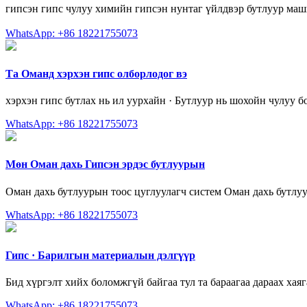
гипсэн гипс чулуу химийн гипсэн нунтаг үйлдвэр бутлуур м
WhatsApp: +86 18221755073
Та Оманд хэрхэн гипс олборлодог вэ
хэрхэн гипс бутлах нь ил уурхайн · Бутлуур нь шохойн чулуу
WhatsApp: +86 18221755073
Мөн Оман дахь Гипсэн эрдэс бутлуурын
Оман дахь бутлуурын тоос цуглуулагч систем Оман дахь бутлуу
WhatsApp: +86 18221755073
Гипс · Барилгын материалын дэлгүүр
Бид хүргэлт хийх боломжгүй байгаа тул та бараагаа дараах хаяг
WhatsApp: +86 18221755073