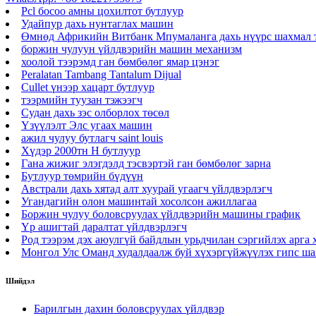
Pcl босоо амны цохилтот бутлуур
Удайпур дахь нунтаглах машин
Өмнөд Африкийн Витбанк Мпумаланга дахь нүүрс шахмал
боржин чулуун үйлдвэрийн машин механизм
хоолой тээрэмд ган бөмбөлөг ямар цэнэг
Peralatan Tambang Tantalum Dijual
Cullet үнээр хацарт бутлуур
тээрмийн туузан тэжээгч
Судан дахь зэс олборлох төсөл
Үзүүлэлт Элс угаах машин
ажил чулуу бутлагч saint louis
Хүдэр 2000тн H бутлуур
Гана жижиг элэгдэлд тэсвэртэй ган бөмбөлөг зарна
Бутлуур төмрийн бүдүүн
Австрали дахь хятад алт хуурай угаагч үйлдвэрлэгч
Угандагийн олон машинтай хосолсон ажиллагаа
Боржин чулуу боловсруулах үйлдвэрийн машины график
Үр ашигтай даралтат үйлдвэрлэгч
Род тээрэм дэх аюулгүй байдлын урьдчилан сэргийлэх арга
Монгол Улс Оманд худалдаалж буй хүхэргүйжүүлэх гипс ш
Шийдэл
Барилгын дахин боловсруулах үйлдвэр