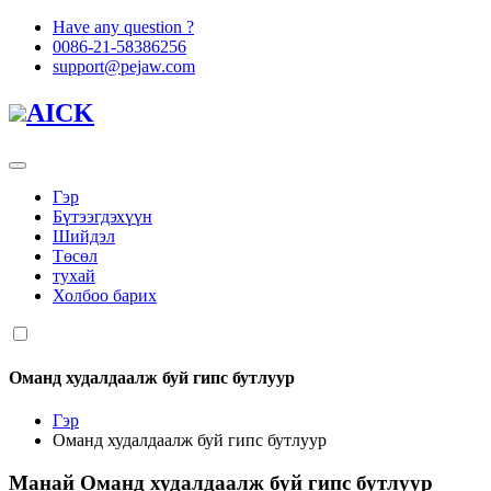
Have any question ?
0086-21-58386256
support@pejaw.com
AICK
Гэр
Бүтээгдэхүүн
Шийдэл
Төсөл
тухай
Холбоо барих
Оманд худалдаалж буй гипс бутлуур
Гэр
Оманд худалдаалж буй гипс бутлуур
Манай
Оманд худалдаалж буй гипс бутлуур