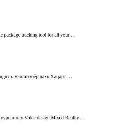
 package tracking tool for all your …
йлдвэр. машинхоёр дахь Хацарт …
уурын цех Voice design Mixed Reality …