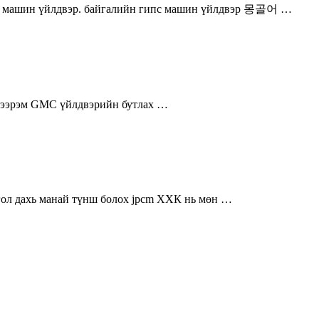
гипс машин үйлдвэр. байгалийн гипс машин үйлдвэр 몽골어 …
х тээрэм GMC үйлдвэрийн бутлах …
нгол дахь манай түнш болох jpcm ХХК нь мөн …