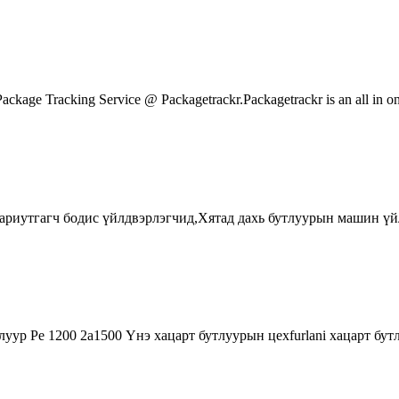
age Tracking Service @ Packagetrackr.Packagetrackr is an all in one
 ариутгагч бодис үйлдвэрлэгчид,Хятад дахь бутлуурын машин ү
ур Pe 1200 2a1500 Үнэ хацарт бутлуурын цехfurlani хацарт бутл