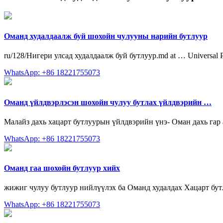
Оманд худалдаалж буй шохойн чулууны нарийн бутлуур
ru/128/Нигери улсад худалдаалж буй бутлуур.md at … Universal Pack
WhatsApp: +86 18221755073
Оманд үйлдвэрлэсэн шохойн чулуу бутлах үйлдвэрийн …
Малайз дахь хацарт бутлуурын үйлдвэрийн үнэ- Оман дахь гар
WhatsApp: +86 18221755073
Оманд гаа шохойн бутлуур хийх
жижиг чулуу бутлуур нийлүүлэх ба Оманд худалдах Хацарт бутлу
WhatsApp: +86 18221755073