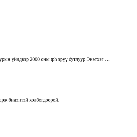
уурын үйлдвэр 2000 оны tph эрүү бутлуур Энэтхэг …
арж бидэнтэй холбогдоорой.