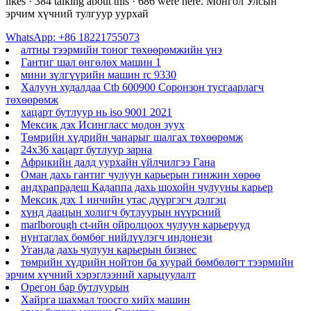
likes · 384 talking about this · 686 were here. Монгол Улсын
эрчим хүчний тулгуур уурхай
WhatsApp: +86 18221755073
алтны тээрмийн тоног төхөөрөмжийн үнэ
Гантиг шал өнгөлөх машин 1
мини зүлгүүрийн машин rc 9330
Халуун худалдаа Ctb 600900 Соронзон тусгаарлагч
төхөөрөмж
хацарт бутлуур нь iso 9001 2021
Мексик дэх Исингласс модон зуух
Төмрийн хүдрийн чанарыг шалгах төхөөрөмж
24х36 хацарт бутлуур зарна
Африкийн далд уурхайн үйлчилгээ Гана
Оман дахь гантиг чулуун карьерын гинжин хөрөө
андхрапрадеш Кадаппа дахь шохойн чулууны карьер
Мексик дэх 1 инчийн утас дүүргэгч дэлгэц
хүнд даацын холигч бутлуурын нүүрсний
marlborough ct-ийн ойролцоох чулуун карьерууд
нунтаглах бөмбөг нийлүүлэгч индонези
Уганда дахь чулуун карьерын бизнес
төмрийн хүдрийн нойтон ба хуурай бөмбөлөгт тээрмийн
эрчим хүчний хэрэглээний харьцуулалт
Орегон бар бутлуурын
Хайрга шахмал тоосго хийх машин