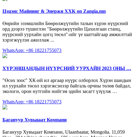
Цэцэнс Майнинг & Энержи ХХК on Zangia.mn
Өөрийн эзэмшлийн Бөөрөлжүүтийн талын хүрэн нүүрсний
орд дээрээ түшиглэн "Бөөрөлжүүтийн Цахилгаан станц,
нүүрсний уурхайн цогц төсөл"-ийг үе шаттайгаар амжилттай
хэрэгжүүлэн ажиллаж ...
WhatsApp: +86 18221755073
ХҮРЭНШАНДЫН НҮҮРСНИЙ УУРХАЙН 2023 ОНЫ …
"Өсөх зоос" ХК-ий ил аргаар нүүрс олборлох Хүрэн шандын
ил уурхайн төсөл хэрэгжсэнээр байгаль орчны төлөв байдал,
экологи, орон нутгийн нийгэм эдийн засагт үзүүлж …
WhatsApp: +86 18221755073
Багануур Хувьцаат Компани
Багануур Хувьцаат Компани, Ulaanbaatar, Mongolia. 11,059