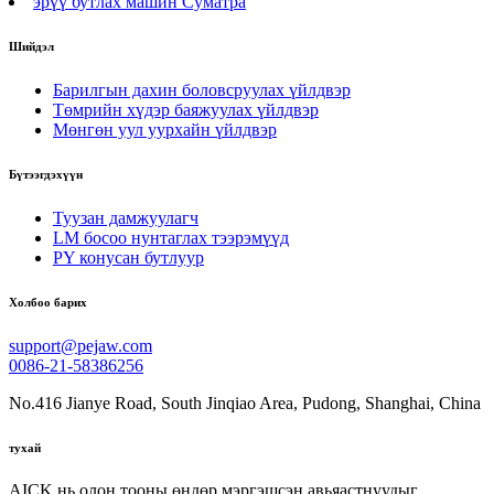
эрүү бутлах машин Суматра
Шийдэл
Барилгын дахин боловсруулах үйлдвэр
Төмрийн хүдэр баяжуулах үйлдвэр
Мөнгөн уул уурхайн үйлдвэр
Бүтээгдэхүүн
Туузан дамжуулагч
LM босоо нунтаглах тээрэмүүд
PY конусан бутлуур
Холбоо барих
support@pejaw.com
0086-21-58386256
No.416 Jianye Road, South Jinqiao Area, Pudong, Shanghai, China
тухай
AICK нь олон тооны өндөр мэргэшсэн авьяастнуудыг