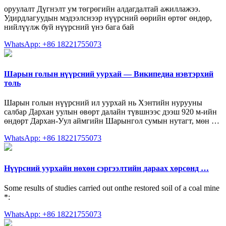
оруулалт Дүгнэлт ум төгрөгийн алдагдалтай ажиллажээ.
Удирдлагуудын мэдээлснээр нүүрсний өөрийн өртөг өндөр,
нийлүүлж буй нүүрсний үнэ бага бай
WhatsApp: +86 18221755073
Шарын голын нүүрсний уурхай — Википедиа нэвтэрхий
толь
Шарын голын нүүрсний ил уурхай нь Хэнтийн нурууны
салбар Дархан уулын өвөрт далайн түвшнээс дээш 920 м-ийн
өндөрт Дархан-Уул аймгийн Шарынгол сумын нутагт, мөн …
WhatsApp: +86 18221755073
Нүүрсний уурхайн нөхөн сэргээлтийн дараах хөрсөнд …
Some results of studies carried out onthe restored soil of a coal mine
*:
WhatsApp: +86 18221755073