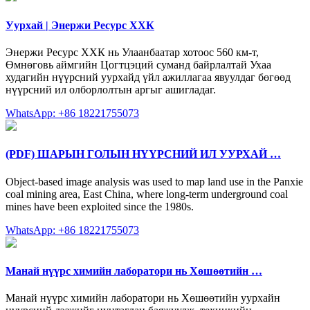
Уурхай | Энержи Ресурс ХХК
Энержи Ресурс ХХК нь Улаанбаатар хотоос 560 км-т,
Өмнөговь аймгийн Цогтцэций суманд байрлалтай Ухаа
худагийн нүүрсний уурхайд үйл ажиллагаа явуулдаг бөгөөд
нүүрсний ил олборлолтын аргыг ашигладаг.
WhatsApp: +86 18221755073
(PDF) ШАРЫН ГОЛЫН НҮҮРСНИЙ ИЛ УУРХАЙ …
Object-based image analysis was used to map land use in the Panxie
coal mining area, East China, where long-term underground coal
mines have been exploited since the 1980s.
WhatsApp: +86 18221755073
Манай нүүрс химийн лаборатори нь Хөшөөтийн …
Манай нүүрс химийн лаборатори нь Хөшөөтийн уурхайн