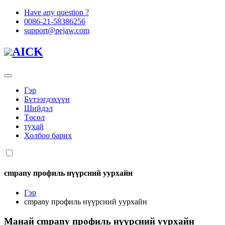
Have any question ?
0086-21-58386256
support@pejaw.com
AICK
Гэр
Бүтээгдэхүүн
Шийдэл
Төсөл
тухай
Холбоо барих
cmpany профиль нүүрсний уурхайн
Гэр
cmpany профиль нүүрсний уурхайн
Манай
cmpany профиль нүүрсний уурхайн