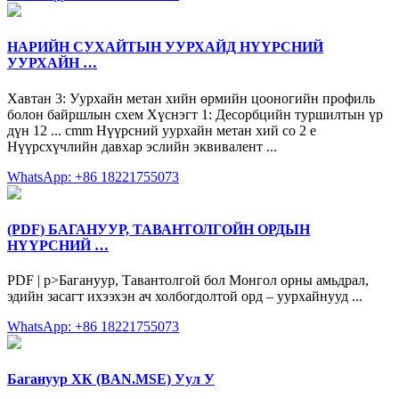
НАРИЙН СУХАЙТЫН УУРХАЙД НҮҮРСНИЙ
УУРХАЙН …
Хавтан 3: Уурхайн метан хийн өрмийн цооногийн профиль
болон байршлын схем Хүснэгт 1: Десорбцийн туршилтын үр
дүн 12 ... cmm Нүүрсний уурхайн метан хий co 2 e
Нүүрсхүчлийн давхар эслийн эквивалент ...
WhatsApp: +86 18221755073
(PDF) БАГАНУУР, ТАВАНТОЛГОЙН ОРДЫН
НҮҮРСНИЙ …
PDF | p>Багануур, Тавантолгой бол Монгол орны амьдрал,
эдийн засагт ихээхэн ач холбогдолтой орд – уурхайнууд ...
WhatsApp: +86 18221755073
Багануур ХК (BAN.MSE) Уул У