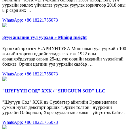
уурхайн зөвлөх үйчилгээ үзүүлэх үзүүлэх зорилгоор 2018 оны
8-р сард анх ...
WhatsApp: +86 18221755073
Зуун жилийн уул уурхай » Mining Insight
Ерөнхий эрхлэгч Н.АРИУНТУЯА Монголын уул уурхайн 100
жилийн төрсөн өдрийг тэмдэглэх гэж 1922 оны
арванхоёрдугаар сарын 25-нд улс өөрийн мэдлийн уурхайтай
болжээ. Орчин цагийн уул уурхайн салбар …
WhatsApp: +86 18221755073
"ШҮГҮҮН СОД" ХХК / "SHUGUUN SOD" LLC
"Шүгүүн Сод" ХХК нь Сүхбаатар аймгийн Эрдэнэцагаан
сумын нутаг дэвсгэрт орших "Эрээн толгой" нүүрсний
уурхайн Олборлолт, Хөрс хуулалтын ажлыг гүйцэтгэж байна.
WhatsApp: +86 18221755073