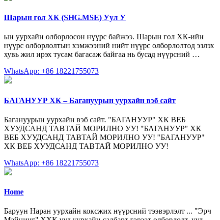
Шарын гол ХК (SHG.MSE) Уул У
ын уурхайн олборлосон нүүрс байжээ. Шарын гол ХК-ийн
нүүрс олборлолтын хэмжээний нийт нүүрс олборлолтод эзлэх
хувь жил ирэх тусам багасаж байгаа нь бусад нүүрсний …
WhatsApp: +86 18221755073
БАГАНУУР ХК – Багануурын уурхайн вэб сайт
Багануурын уурхайн вэб сайт. "БАГАНУУР" ХК ВЕБ
ХУУДСАНД ТАВТАЙ МОРИЛНО УУ! "БАГАНУУР" ХК
ВЕБ ХУУДСАНД ТАВТАЙ МОРИЛНО УУ! "БАГАНУУР"
ХК ВЕБ ХУУДСАНД ТАВТАЙ МОРИЛНО УУ!
WhatsApp: +86 18221755073
Home
Баруун Наран уурхайн коксжих нүүрсний тээвэрлэлт ... "Эрч
Майнинг'' ХХК уул уурхайн салбарт гэрээт олборлолт, уул