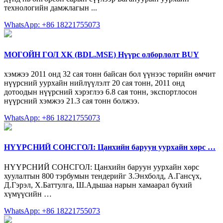
технологийн дамжлагын ...
WhatsApp: +86 18221755073
МОГОЙН ГОЛ ХК (BDL.MSE) Нүүрс олборлолт BUY
хэмжээ 2011 онд 32 сая тонн байсан бол үүнээс төрийн өмчит
нүүрсний уурхайн нийлүүлэлт 20 сая тонн, 2011 онд
дотоодын нүүрсний хэрэглээ 6.8 сая тонн, экспортлосон
нүүрсний хэмжээ 21.3 сая тонн болжээ.
WhatsApp: +86 18221755073
НҮҮРСНИЙ СОНСГОЛ: Цанхийн баруун уурхайн хөрс …
НҮҮРСНИЙ СОНСГОЛ: Цанхийн баруун уурхайн хөрс
хуулалтын 800 тэрбумын тендерийг З.Энхболд, А.Гансүх,
Д.Гэрэл, Х.Баттулга, Ш.Адьшаа нарын хамаарал бүхий
хүмүүсийн …
WhatsApp: +86 18221755073