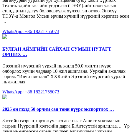
Багануурын уурхайн урт хугацааны буюу хаалт хүртэлх
Техник эдийн засгийн үндэслэл (ТЭЗҮ)-ийг олон улсын
стандартын дагуу боловсруулж хүлээлгэн өглөө. Энэхүү
ТЭЗҮ-д Монгол Улсын эрчим хүчний нүүрсний хэрэглээ өсөн
...
WhatsApp: +86 18221755073
БУЛГАН АЙМГИЙН САЙХАН СУМЫН НУТАГТ
ОРШИХ …
Эрээний нүүрсний уурхай нь жилд 50.0 мян.тн нүүрс
олборлох хүчин чадлаар 10 жил ашиглана. Уурхайн ажиллах
горим: "Илчит металл" ХХК-ийн Эрээний нүүрсний уурхай
нь ажиллах
WhatsApp: +86 18221755073
2025 он гэхэд 50 орчим сая тонн нүүрс экспортлох …
Засгийн газрын хэрэгжүүлэгч агентлаг Ашигт малтмалын
газрын Нүүрсний хэлтсийн дарга Б.Алтсүхтэй ярилцлаа. ... Үр
дүнд нь өнгөрсөн сарын сүүлээр Багануурын уурхайн