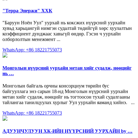
"Терра Энержи" ХХК
"Баруун Ноён Уул" уурхай нь коксжих нүүрсний уурхайн
хувьд харьцангуй нимгэн судалтай төдийгүй хөрс хуулалтын
коэффициент дунджаас хавьгүй өндөр. Гэсэн ч уурхайн
олборлолтын менежмент ...
WhatsApp: +86 18221755073
Монголын нүүрсний уурхайн метан хийг судалж, нөөцийг
нь …
Монголын байгаль орчны консорциум төрийн бус
байгууллага энэ сарын 18-нд Монголын нүүрсний уурхайн
метан хийг судалж, нөөцийг нь тогтоосон тухай судалгааны
тайлангаа танилцуулах хурлыг Уул уурхайн яаманд хийнэ. ...
WhatsApp: +86 18221755073
АДУУНЧУЛУУН ХК-ИЙН НҮҮРСНИЙ УУРХАЙН by …