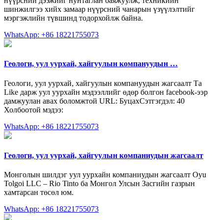
нүүрсний дээжийг нунтаглан баяжуулж, техникийн
шинжилгээ хийх замаар нүүрсний чанарын үзүүлэлтийг
мэргэжлийн түвшинд тодорхойлж байна.
WhatsApp: +86 18221755073
Геологи, уул уурхай, хайгуулын компануудын …
Геологи, уул уурхай, хайгуулын компануудын жагсаалт Та
Like дарж уул уурхайн мэдээллийг өдөр болгон facebook-ээр
дамжуулан авах боломжтой URL: БуцахСэтгэгдэл: 40
Холбоотой мэдээ:
WhatsApp: +86 18221755073
Геологи, уул уурхай, хайгуулын компаниудын жагсаалт
Монголын шилдэг уул уурхайн компаниудын жагсаалт Oyu
Tolgoi LLC – Rio Tinto ба Монгол Улсын Засгийн газрын
хамтарсан төсөл юм.
WhatsApp: +86 18221755073