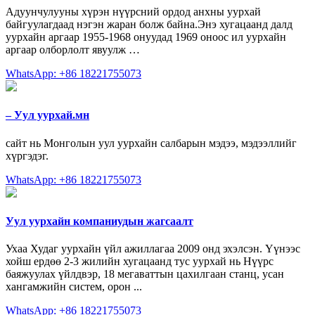
Адуунчулууны хүрэн нүүрсний ордод анхны уурхай
байгуулагдаад нэгэн жаран болж байна.Энэ хугацаанд далд
уурхайн аргаар 1955-1968 онуудад 1969 оноос ил уурхайн
аргаар олборлолт явуулж …
WhatsApp: +86 18221755073
– Уул уурхай.мн
сайт нь Монголын уул уурхайн салбарын мэдээ, мэдээллийг
хүргэдэг.
WhatsApp: +86 18221755073
Уул уурхайн компаниудын жагсаалт
Ухаа Худаг уурхайн үйл ажиллагаа 2009 онд эхэлсэн. Үүнээс
хойш ердөө 2-3 жилийн хугацаанд тус уурхай нь Нүүрс
баяжуулах үйлдвэр, 18 мегаваттын цахилгаан станц, усан
хангамжийн систем, орон ...
WhatsApp: +86 18221755073