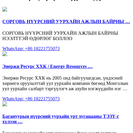
СОРГОВЬ НҮҮРСНИЙ УУРХАЙН АЖЛЫН БАЙРНЫ …
СОРГОВЬ НҮҮРСНИЙ УУРХАЙН АЖЛЫН БАЙРНЫ
НЭЭЛТТЭЙ ӨДӨРЛӨГ БОЛЛОО
WhatsApp: +86 18221755073
Энержи Ресурс ХХК / Energy Resources …
Энержи Ресурс ХХК нь 2005 онд байгуулагдсан, үндэсний
хөрөнгө оруулалттай уул уурхайн компани бөгөөд Монголын
уул уурхайн салбарт тэргүүлэгч аж ахуйн нэгжүүдийн нэг …
WhatsApp: +86 18221755073
Багануурын нүүрсний уурхайн урт хугацааны ТЭЗҮ-г
хүлээн …