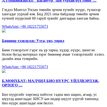
Д.Түвшинжаргал: "Багануур"-ын уурхай бүх тоног …
Гэхдээ Монгол Улсын төвийн эрчим хүчийг нүүрс, түлшээр
хангадаг уурхай юм. Бид 2021 оны байдлаар төвийн эрчим
хүчний нүүрсний 60 гаруй хувийг дангаараа хангаж байна.
WhatsApp: +86 18221755073
Бөөнөөр тээвэрлэх: Утга, үнэ, төрөл
Бөөн тээвэрлэлт гэдэг нь үр тариа, хүдэр, нүүрс, шингэн
болон бусад материал зэрэг бөөнөөр ачааг тээвэрлэхийг хэлнэ.
далайн ачаа тээврийн.
WhatsApp: +86 18221755073
Б.МӨНХБАТ: МАЛЧИД БИО НҮҮРС ҮЙЛДВЭРЛЭЖ,
ОРЛОГО …
Био нүүрсийг хөрсөнд хийхээс гадна мах шарах, агаар, ус
шүүхэд ашигладаг. БНСУ-ын өндөр шүүлт үүртэй тамхинд
био нүүрс ашигладаг юм билээ.