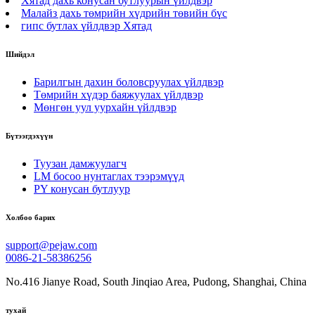
Хятад дахь конусан бутлуурын үйлдвэр
Малайз дахь төмрийн хүдрийн төвийн бүс
гипс бутлах үйлдвэр Хятад
Шийдэл
Барилгын дахин боловсруулах үйлдвэр
Төмрийн хүдэр баяжуулах үйлдвэр
Мөнгөн уул уурхайн үйлдвэр
Бүтээгдэхүүн
Туузан дамжуулагч
LM босоо нунтаглах тээрэмүүд
PY конусан бутлуур
Холбоо барих
support@pejaw.com
0086-21-58386256
No.416 Jianye Road, South Jinqiao Area, Pudong, Shanghai, China
тухай