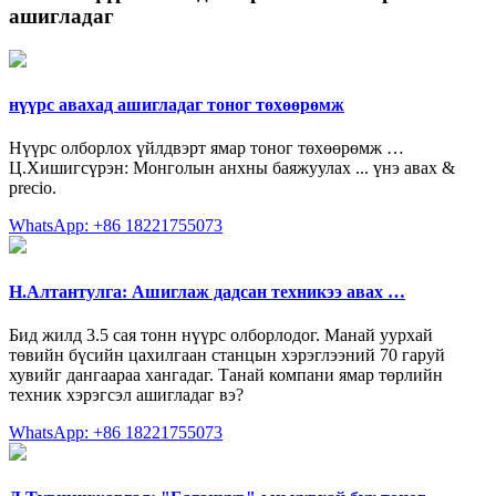
ашигладаг
нүүрс авахад ашигладаг тоног төхөөрөмж
Нүүрс олборлох үйлдвэрт ямар тоног төхөөрөмж …
Ц.Хишигсүрэн: Монголын анхны баяжуулах ... үнэ авах &
precio.
WhatsApp: +86 18221755073
Н.Алтантулга: Ашиглаж дадсан техникээ авах …
Бид жилд 3.5 сая тонн нүүрс олборлодог. Манай уурхай
төвийн бүсийн цахилгаан станцын хэрэглээний 70 гаруй
хувийг дангаараа хангадаг. Танай компани ямар төрлийн
техник хэрэгсэл ашигладаг вэ?
WhatsApp: +86 18221755073