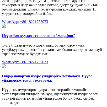
Уг лабораторид 50 гаруй мэргэжилтэн 80 гаруй тоног
төхөөрөмж дээр ажилладаг бөгөөд өдөрт дунджаар 80 -140
орчим дээжийг шинжилж, нүүрсний коксжих чанарыг 11
үзүүлэлтээр тодорхойлж байна.
WhatsApp: +86 18221755073
Нүүрс баяжуулах технологийн "марафон"
Тус үйлдвэр нүүрс хүлээн авах, бутлах, баяжуулах,
усгүйжүүлэх, эргэлтийн ус хангамж болон хаягдлын аж ахуй
зэрэг хэсгүүдээс бүрдэх юм.
WhatsApp: +86 18221755073
Өндөр чанартай нүүрс үйлдвэрлэх технологи. Нүүрс
үйлдвэрлэх тоног төхөөрөмж
Нүүрс нь нүүрстөрөгч учраас энэ төрлийн түлшийг
металлургийн үйлдвэр, эм зүй, идэвхжүүлсэн нүүрс болон
түүнтэй адилтгах эмийн үйлдвэрлэл болон бусад салбарт
ашигладаг.