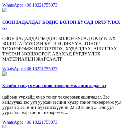
WhatsApp: +86 18221755073
ОЗОН ЗАДАЛДАГ БОДИС БОЛОН БУСАД ОРЛУУЛАХ
…
ОЗОН ЗАДАЛДАГ БОДИС БОЛОН БУСАД ОРЛУУЛАХ
БОДИС АГУУЛСАН БҮТЭЭГДЭХҮҮН, ТОНОГ
ТӨХӨӨРӨМЖ ИМПОРТЛОХ, ХУДАЛДАХ, АШИГЛАХ
ТУСГАЙ ЗӨВШӨӨРӨЛ АВАХАД БҮРДҮҮЛЭХ
МАТЕРИАЛЫН ЖАГСААЛТ
WhatsApp: +86 18221755073
Зэсийн хувьд ямар тоног төхөөрөмж ашигладаг вэ
цайрын уурхайд ямар тоног төхөөрөмж ашигладаг. Зэс
хайлуулах зэс уул уурхай зэсийн хүдэр тоног төхөөрөмж уул
уурхай ЗЭС нийт бүтээгдэхүүний 22 2018 онд ... Элс уул
уурхайд ямар тоног төхөөрөмж ...
WhatsApp: +86 18221755073