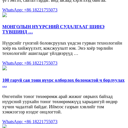
үе гэмтэл, саатал гардаг. Бид засаад хэрэглээд байгаа.
WhatsApp: +86 18221755073
МОНГОЛЫН НҮҮРСНИЙ СУДАЛГААГ ШИНЭ
ТҮВШИНД …
Нүүрсийг гүнзгий боловсруулах үндсэн гурван технологийн
хоёр нь хийжүүлэлт, коксжуулалт юм. Энэ хоёр төрлийн
технологийг ашигладаг үйлдвэрүүд …
WhatsApp: +86 18221755073
100 гаруй сая тонн нүүрс олборлох боломжтой ч борлуулах
…
Өнгөтийн тоног төхөөрөмж арай жижиг оврынх байхад
нүүрсний уурхайн тоног төхөөрөмжүүд харьцангуй өндөр
хүчин чадалтай байдаг. Иймээс газрын хэвлийг том
хэмжээгээр нээдэг онцлогтой.
WhatsApp: +86 18221755073