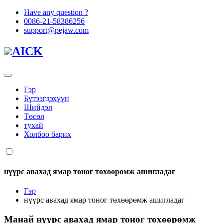
Have any question ?
0086-21-58386256
support@pejaw.com
AICK
Гэр
Бүтээгдэхүүн
Шийдэл
Төсөл
тухай
Холбоо барих
нүүрс авахад ямар тоног төхөөрөмж ашигладаг
Гэр
нүүрс авахад ямар тоног төхөөрөмж ашигладаг
Манай
нүүрс авахад ямар тоног төхөөрөмж