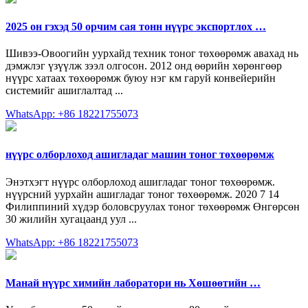
2025 он гэхэд 50 орчим сая тонн нүүрс экспортлох …
Шивээ-Овоогийн уурхайд техник тоног төхөөрөмж авахад нь
дэмжлэг үзүүлж зээл олгосон. 2012 онд өөрийн хөрөнгөөр
нүүрс хатаах төхөөрөмж буюу нэг км гаруй конвейерийн
системийг ашиглалтад ...
WhatsApp: +86 18221755073
нүүрс олборлоход ашигладаг машин тоног төхөөрөмж
Энэтхэгт нүүрс олборлоход ашигладаг тоног төхөөрөмж.
нүүрсний уурхайн ашигладаг тоног төхөөрөмж. 2020 7 14
Филиппиний хүдэр боловсруулах тоног төхөөрөмж Өнгөрсөн
30 жилийн хугацаанд уул ...
WhatsApp: +86 18221755073
Манай нүүрс химийн лаборатори нь Хөшөөтийн …