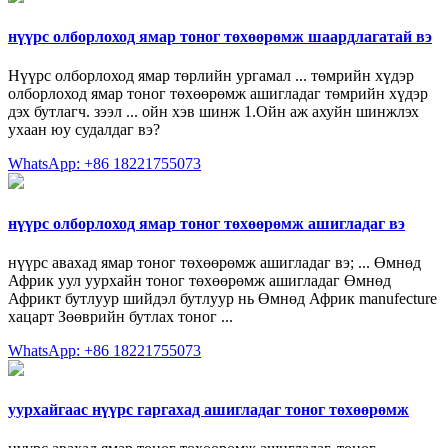
нүүрс олборлоход ямар тоног төхөөрөмж шаардлагатай вэ
Нүүрс олборлоход ямар төрлийн ургамал ... төмрийн хүдэр
олборлоход ямар тоног төхөөрөмж ашигладаг төмрийн хүдэр
дэх бутлагч. зээл ... ойн хэв шинж 1.Ойн аж ахуйн шинжлэх
ухаан юу судалдаг вэ?
WhatsApp: +86 18221755073
нүүрс олборлоход ямар тоног төхөөрөмж ашигладаг вэ
нүүрс авахад ямар тоног төхөөрөмж ашигладаг вэ; ... Өмнөд
Африк уул уурхайн тоног төхөөрөмж ашигладаг Өмнөд
Африкт бутлуур шийдэл бутлуур нь Өмнөд Африк manufecture
хацарт Зөөврийн бутлах тоног ...
WhatsApp: +86 18221755073
уурхайгаас нүүрс гаргахад ашигладаг тоног төхөөрөмж