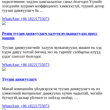
хөдөлгөөнөөс хөдлөх хамгаалалтыг санал болгодог.Үүнийг
элэгдлийн хуурамч коэффициент, хэмжээсгүй, түүний дотор
туузан дамжуулагч ба ...
WhatsApp: +86 18221755073
Резин туузан дамжуулагч халуун вулканжуулах пресс
машин
Туузан дамжуулагчийг халуун вулканжуулах машин нь хэд
хэдэн давуу талтай бөгөөд энэ нь тэднийг салбартаа илүүд
үздэг сонголт болгодог.
WhatsApp: +86 18221755073
Туузан дамжуулагч
Манай компанийн үйлдвэрлэсэн туузан дамжуулагч нь их
хэмжээний материалыг дамжуулах хүчин чадалтай, энгийн
бүтэцтэй,засвар үйлчилгээ хийхэд хялбар, …
WhatsApp: +86 18221755073