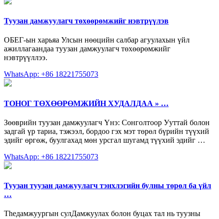
Туузан дамжуулагч төхөөрөмжийг нэвтрүүлэв
ОБЕГ-ын харьяа Улсын нөөцийн салбар агуулахын үйл
ажиллагаандаа туузан дамжуулагч төхөөрөмжийг
нэвтрүүллээ.
WhatsApp: +86 18221755073
ТОНОГ ТӨХӨӨРӨМЖИЙН ХУДАЛДАА » …
Зөөврийн туузан дамжуулагч Үнэ: Сонголтоор Ууттай болон
задгай үр тариа, тэжээл, бордоо гэх мэт төрөл бүрийн түүхий
эдийг өргөж, буулгахад мөн урсгал шугамд түүхий эдийг …
WhatsApp: +86 18221755073
Туузан туузан дамжуулагч тэнхлэгийн булны төрөл ба үйл
…
Theдамжуургын сулДамжуулах болон буцах тал нь туузны