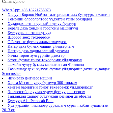
Camera/photo
WhatsApp: +86 18221755073
Халуун Бордоо Нойтон материалын алх бутлуурын машин
Төмрийн олборлолтоос үүдэлтэй усны бохирдол
Худалдах алтны уурхайн чулуу бутлуур
Керала дахь хөндий тоосгоны машинууд
Бутлуурын авто шоунууд
Шороог зөөх төхөөрөмж
C Бетоныг бутлах ажлыг эхлүүлэх
Катар дахь бутлах машин үйлдвэрлэгч
Нагпур дахь хадны элсний ургамал
бичил торон зүлгүүрийн дэвсгэр
бетон бутлах тоног төхөөрөмж үйлдвэрлэл
шохойн чулуу бутлах манганы ган Финлянд
Тамилнаду дахь чулуун бутлах үйлдвэрийг дахин худалдах
Scmcrusher
Чичиргээ фитнесс машин
Харга Месин чулуу бутлуур 300 тонжам
хөнгөн барилгын тоног төхөөрөмж үйлдвэрлэдэг
Энэтхэгт борлуулах чулуу бутлуурын тээрэм
Тайландад хацарт бутлуурын резинэн диафрагм
Бутлуур Alat Pemecah Batu
Уул уурхайн чиглэлээр суралцагч сурагч албан тушаалтан
2013 он