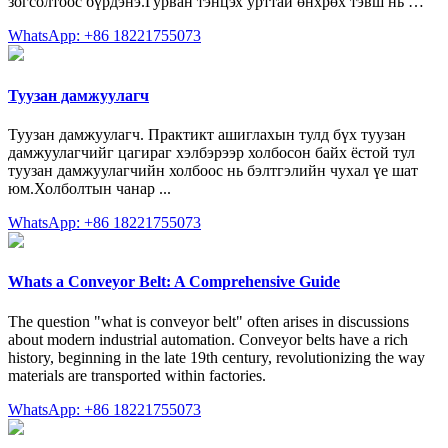
зогсолтоос бүрдэнэ.Гурван тэнцэх урттай өнхрөх тэвш нь …
WhatsApp: +86 18221755073
Туузан дамжуулагч
Туузан дамжуулагч. Практикт ашиглахын тулд бүх туузан
дамжуулагчийг цагираг хэлбэрээр холбосон байх ёстой тул
туузан дамжуулагчийн холбоос нь бэлтгэлийн чухал үе шат
юм.Холболтын чанар ...
WhatsApp: +86 18221755073
Whats a Conveyor Belt: A Comprehensive Guide
The question "what is conveyor belt" often arises in discussions
about modern industrial automation. Conveyor belts have a rich
history, beginning in the late 19th century, revolutionizing the way
materials are transported within factories.
WhatsApp: +86 18221755073