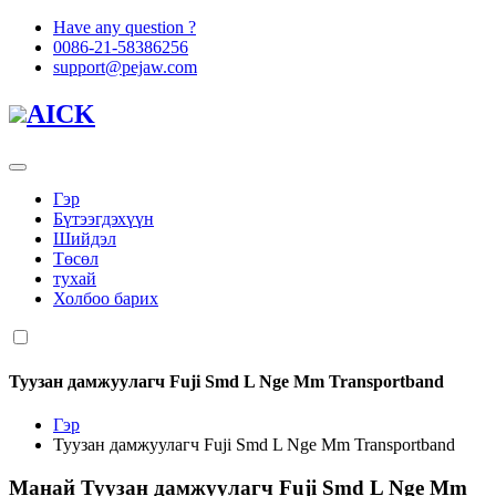
Have any question ?
0086-21-58386256
support@pejaw.com
AICK
Гэр
Бүтээгдэхүүн
Шийдэл
Төсөл
тухай
Холбоо барих
Туузан дамжуулагч Fuji Smd L Nge Mm Transportband
Гэр
Туузан дамжуулагч Fuji Smd L Nge Mm Transportband
Манай
Туузан дамжуулагч Fuji Smd L Nge Mm