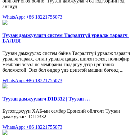
ойлголт өгөх болно. Туузан дамжуулагч ба тэдгээрийн эд
ангиуд
WhatsApp: +86 18221755073
Туузан дамжуулагч систем-Тасралтгүй урвалж тараагч-
БАЛЛЯ
Туузан дамжуулах систем байна Тасралтгүй урвалж тараагч
урвалж тараах, алтан урвалж цацах, шилэн эслэг, полиэфир
мембран эсвэл nc мембраны гадаргуу дээр цэг тавих
боломжтой. Энэ бол өндөр үнэ цэнэтэй машин бөгөөд ...
WhatsApp: +86 18221755073
Туузан дамжуулагч D1D332 | Туузан …
Бүтээгдэхүүн ХАБ-ын самбар Ерөнхий ойлголт Туузан
дамжуулагч D1D332
WhatsApp: +86 18221755073