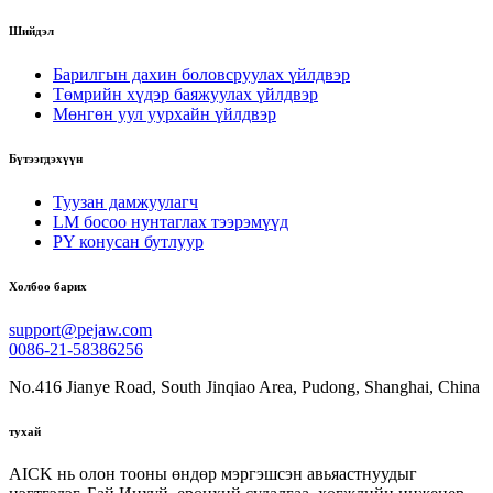
Шийдэл
Барилгын дахин боловсруулах үйлдвэр
Төмрийн хүдэр баяжуулах үйлдвэр
Мөнгөн уул уурхайн үйлдвэр
Бүтээгдэхүүн
Туузан дамжуулагч
LM босоо нунтаглах тээрэмүүд
PY конусан бутлуур
Холбоо барих
support@pejaw.com
0086-21-58386256
No.416 Jianye Road, South Jinqiao Area, Pudong, Shanghai, China
тухай
AICK нь олон тооны өндөр мэргэшсэн авьяастнуудыг