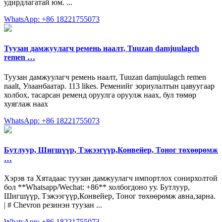
удирдлагатай юм. ...
WhatsApp: +86 18221755073
Туузан дамжуулагч ремень наалт, Tuuzan damjuulagch
remen …
Туузан дамжуулагч ремень наалт, Tuuzan damjuulagch remen
naalt, Улаанбаатар. 113 likes. Ременийг зориулалтын цавуугаар
холбох, тасарсан ременд оруулга оруулж наах, бул төмөр
хуяглаж наах
WhatsApp: +86 18221755073
Бутлуур, Шигшүүр, Тэжээгүүр,Конвейер, Тоног төхөөрөмж
…
Хэрэв та Хятадаас туузан дамжуулагч импортлох сонирхолтой
бол **Whatsapp/Wechat: +86** холбогдоно уу. Бутлуур,
Шигшүүр, Тэжээгүүр,Конвейер, Тоног төхөөрөмж авна,зарна.
| # Chevron резинэн туузан ...
WhatsApp: +86 18221755073