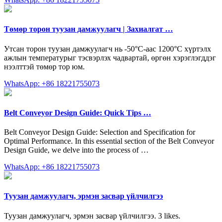
Төмөр торон туузан дамжуулагч | Захиалгат …
Утсан торон туузан дамжуулагч нь -50°С-аас 1200°С хүртэлх
ажлын температурыг тэсвэрлэх чадвартай, өргөн хэрэглэгддэг
нээлттэй төмөр тор юм.
WhatsApp: +86 18221755073
Belt Conveyor Design Guide: Quick Tips …
Belt Conveyor Design Guide: Selection and Specification for
Optimal Performance. In this essential section of the Belt Conveyor
Design Guide, we delve into the process of …
WhatsApp: +86 18221755073
Туузан дамжуулагч, эрмэн засвар үйлчилгээ
Туузан дамжуулагч, эрмэн засвар үйлчилгээ. 3 likes.