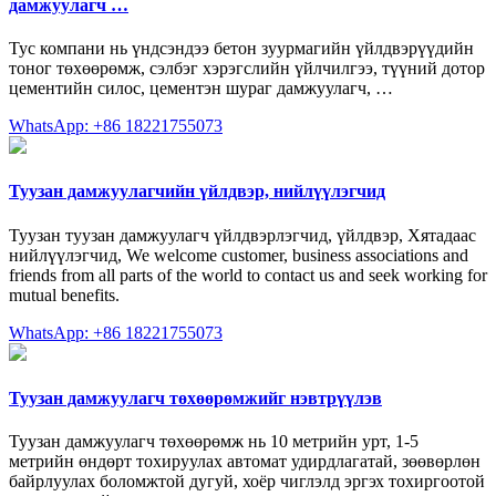
дамжуулагч …
Тус компани нь үндсэндээ бетон зуурмагийн үйлдвэрүүдийн
тоног төхөөрөмж, сэлбэг хэрэгслийн үйлчилгээ, түүний дотор
цементийн силос, цементэн шураг дамжуулагч, …
WhatsApp: +86 18221755073
Туузан дамжуулагчийн үйлдвэр, нийлүүлэгчид
Туузан туузан дамжуулагч үйлдвэрлэгчид, үйлдвэр, Хятадаас
нийлүүлэгчид, We welcome customer, business associations and
friends from all parts of the world to contact us and seek working for
mutual benefits.
WhatsApp: +86 18221755073
Туузан дамжуулагч төхөөрөмжийг нэвтрүүлэв
Туузан дамжуулагч төхөөрөмж нь 10 метрийн урт, 1-5
метрийн өндөрт тохируулах автомат удирдлагатай, зөөвөрлөн
байрлуулах боломжтой дугуй, хоёр чиглэлд эргэх тохиргоотой