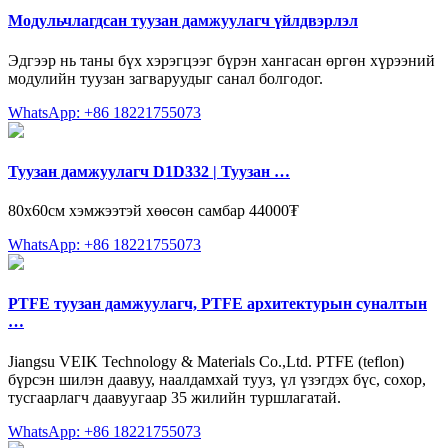
Модульчлагдсан туузан дамжуулагч үйлдвэрлэл
Эдгээр нь таны бүх хэрэгцээг бүрэн хангасан өргөн хүрээний
модулийн туузан загваруудыг санал болгодог.
WhatsApp: +86 18221755073
Туузан дамжуулагч D1D332 | Туузан …
80х60см хэмжээтэй хөөсөн самбар 44000₮
WhatsApp: +86 18221755073
PTFE туузан дамжуулагч, PTFE архитектурын суналтын
…
Jiangsu VEIK Technology & Materials Co.,Ltd. PTFE (teflon)
бүрсэн шилэн даавуу, наалдамхай тууз, үл үзэгдэх бүс, сохор,
тусгаарлагч даавуугаар 35 жилийн туршлагатай.
WhatsApp: +86 18221755073