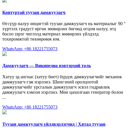
Контуртай туузан дамжуулагч
Өгсүүр налуу өнцөгтэй туузан дамжуулагч нь материалыг 90 °
хүртэлх градуст өргөн зөөвөрлөх бөгөөд огцом налуу, эгц
босоо зэрэг чиглэлд материал зөөвөрлөх үйлдэлд
тохиромжтой төхөөрөмж юм.
WhatsApp: +86 18221755073
Дамжуулагч — Википедиа нэвтэрхий толь
Хатуу эд ангиас (хатуу биет) бүрдэх дамжуулагчийг механик
дамжуулагч гэж нэрлэнэ. Шингэний оролцоотой
дамжуулагчийг урсгалын дамжуулагч эсвэл гидравлик
дамжуулагч хэмээн нэрлэнэ. Мөн цахилгаан генератор болон
...
WhatsApp: +86 18221755073
Туузан дамжуулагч үйлдвэрлэгчид | Хятад туузан