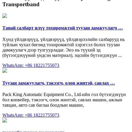
Transportband
Танай салбарт илүү тохиромжтой туузан дамжуулагч …
Хүнд үйлдвэрүүд, үйлдвэрүүд, үйлдвэрлэлийн салбарууд нь
туйлын чухал бөгөөд тохиромжтой хэрэгсэл болох туузан
дамжуулагч дээр тулгуурладаг. Энэ нь түүхий эд
(бүтээгдэхүүний үндсэн материал), эцсийн бүтээгдэхүүн ...
WhatsApp: +86 18221755073
Туузан дамжуулагч, тэжээгч, олон жинтэй, савлах …
Pack King Automatic Equipment Co., Ltd-ийн гол бүтээгдэхүүн
бол конвейер, тэжээгч, олон жинтэй, савлах машин, ажлын
тавцан, авто сав баглаа боодлын машин,
WhatsApp: +86 18221755073