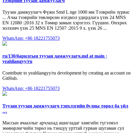
тээврийн туузан дамжуулагч
Туузан дамжуулагч Фүжи Smd L nge 1000 мм Тээврийн зурвас
... Ачаа тээврийн төвлөрсөн нэгдмэл удирдлага үзэх 24 MNS
EN 12080 :2016 32 х Төмөр замын хэрэглээ. Гүүшин. Өнхрөх
холхивч үзэх 25 MNS EN 12507 :2015 9 х. үзэх 26 ...
WhatsApp: +86 18221755073
ru/130/барилгын туузан дамжуулагч.md at main ·
yeahliangyy/ru
Contribute to yeahliangyy/ru development by creating an account on
GitHub.
WhatsApp: +86 18221755073
Туузан туузан дамжуулагч тэнхлэгийн булны төрөл ба үйл
…
Массын ачааллыг арчлахад ашигладаг хамгийн түгээмэл
зөөвөрлөгчийн төрөл нь тэнцүү урттай гурван шугаман сул