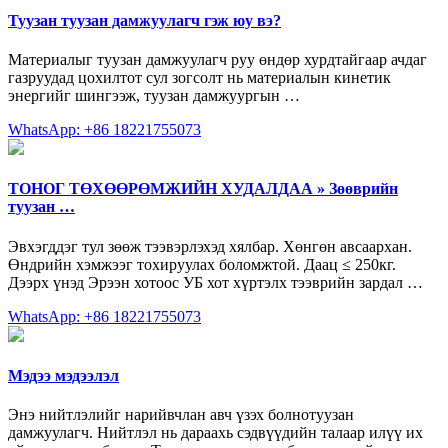
Туузан туузан дамжуулагч гэж юу вэ?
Материалыг туузан дамжуулагч руу өндөр хурдтайгаар ачдаг
газруудад цохилтот сул зогсолт нь материалын кинетик
энергийг шингээж, туузан дамжуургын …
WhatsApp: +86 18221755073
ТОНОГ ТӨХӨӨРӨМЖИЙН ХУДАЛДАА » Зөөврийн
туузан …
Эвхэгддэг тул зөөж тээвэрлэхэд хялбар. Хөнгөн авсаархан.
Өндрийн хэмжээг тохируулах боломжтой. Даац ≤ 250кг.
Дээрх үнэд Эрээн хотоос УБ хот хүртэлх тээврийн зардал …
WhatsApp: +86 18221755073
Мэдээ мэдээлэл
Энэ нийтлэлийг нарийвчлан авч үзэх болнотуузан
дамжуулагч. Нийтлэл нь дараахь сэдвүүдийн талаар илүү их