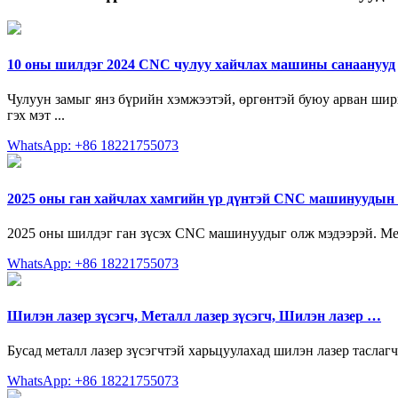
10 оны шилдэг 2024 CNC чулуу хайчлах машины санаанууд
Чулуун замыг янз бүрийн хэмжээтэй, өргөнтэй буюу арван ширх
гэх мэт ...
WhatsApp: +86 18221755073
2025 оны ган хайчлах хамгийн үр дүнтэй CNC машинуудын
2025 оны шилдэг ган зүсэх CNC машинуудыг олж мэдээрэй. Ме
WhatsApp: +86 18221755073
Шилэн лазер зүсэгч, Металл лазер зүсэгч, Шилэн лазер …
Бусад металл лазер зүсэгчтэй харьцуулахад шилэн лазер тасла
WhatsApp: +86 18221755073