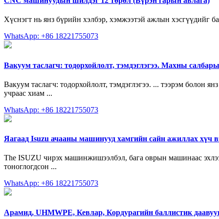
CNC машинуудын шилдэг 12 төрөл (Бүрэн гарын авлага)
Хүснэгт нь янз бүрийн хэлбэр, хэмжээтэй ажлын хэсгүүдийг бай
WhatsApp: +86 18221755073
Вакуум таслагч: тодорхойлолт, тэмдэглэгээ. Махны салбар
Вакуум таслагч: тодорхойлолт, тэмдэглэгээ. ... тээрэм болон я
учраас хиам ...
WhatsApp: +86 18221755073
Яагаад Isuzu ачааны машинууд хамгийн сайн ажиллах хүч в
The ISUZU чирэх машинжишээлбэл, бага оврын машинаас эхлээд
тоноглогдсон ...
WhatsApp: +86 18221755073
Арамид, UHMWPE, Кевлар, Кордурагийн баллистик даавуун