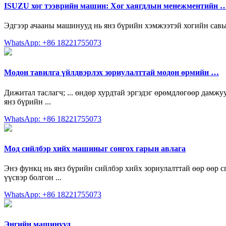
ISUZU хог тээврийн машин: Хог хаягдлын менежментийн 
Эдгээр ачааны машинууд нь янз бүрийн хэмжээтэй хогийн савы
WhatsApp: +86 18221755073
Модон тавилга үйлдвэрлэх зориулалттай модон өрмийн …
Дижитал таслагч; ... өндөр хурдтай эргэдэг өрөмдлөгөөр дамж
янз бүрийн ...
WhatsApp: +86 18221755073
Мод сийлбэр хийх машиныг сонгох гарын авлага
Энэ функц нь янз бүрийн сийлбэр хийх зориулалттай өөр өөр cn
үүсвэр болгон ...
WhatsApp: +86 18221755073
Энгийн машинууд