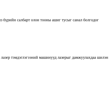
нз бүрийн салбарт олон тооны ашиг тусыг санал болгодог
эн лазер тэмдэглэгээний машинууд лазерыг дамжуулахдаа шилэн