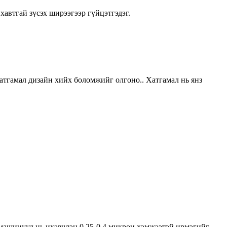
хавтгай зүсэх ширээгээр гүйцэтгэдэг.
атгамал дизайн хийх боломжийг олгоно.. Хатгамал нь янз
 машинууд нь ихэвчлэн 0.25-0.4 микрон хэмжээтэй ирмэгийг