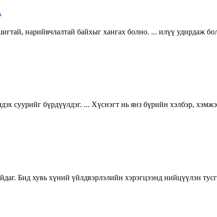
…
гтай, нарийвчлалтай байхыг хангах болно. ... илүү удирдаж бол
мдэх суурийг бүрдүүлдэг. ... Хүснэгт нь янз бүрийн хэлбэр, хэм
айдаг. Бид хувь хүний үйлдвэрлэлийн хэрэгцээнд нийцүүлэн тус