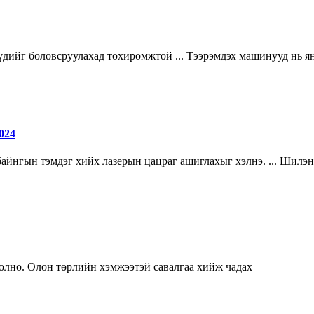
үдийг боловсруулахад тохиромжтой ... Тээрэмдэх машинууд нь я
024
 байнгын тэмдэг хийх лазерын цацраг ашиглахыг хэлнэ. ... Шил
олно. Олон төрлийн хэмжээтэй савалгаа хийж чадах