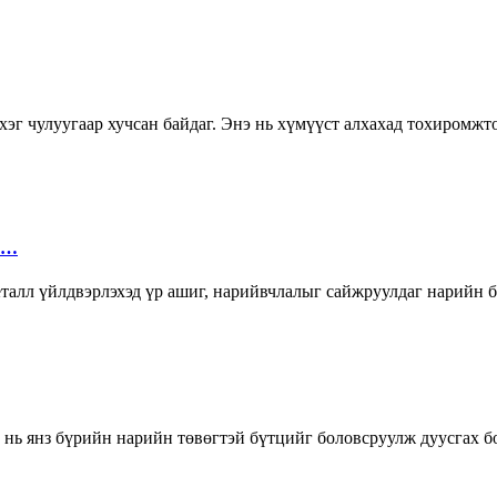
эг чулуугаар хучсан байдаг. Энэ нь хүмүүст алхахад тохиромжто
 …
талл үйлдвэрлэхэд үр ашиг, нарийвчлалыг сайжруулдаг нарийн 
гч нь янз бүрийн нарийн төвөгтэй бүтцийг боловсруулж дуусгах 