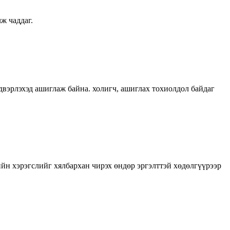
ж чаддаг.
йлдвэрлэхэд ашиглаж байна. холигч, ашиглах тохиолдол байдаг
н хэрэгслийг хялбархан чирэх өндөр эргэлттэй хөдөлгүүрээр