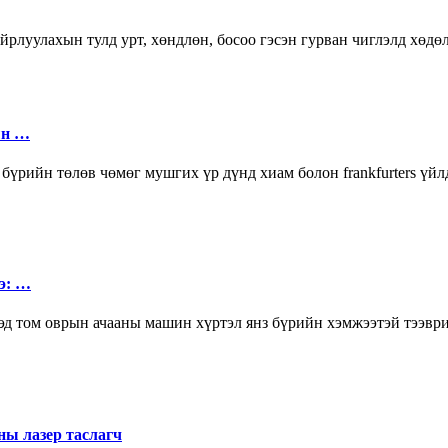
рлуулахын тулд урт, хөндлөн, босоо гэсэн гурван чиглэлд хөдөл
ын …
нз бүрийн төлөв чөмөг мушгих үр дүнд хиам болон frankfurters ү
э: …
 том оврын ачааны машин хүртэл янз бүрийн хэмжээтэй тээврий
ы лазер таслагч