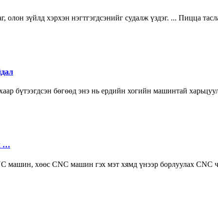
олон зүйлд хэрхэн нэгтгэгдсэнийг судалж үздэг. ... Пицца тасла
йдал
хаар бүтээгдсэн бөгөөд энэ нь ердийн хогийн машинтай харьцуу
х …
 машин, хөөс CNC машин гэх мэт хямд үнээр борлуулах CNC чи