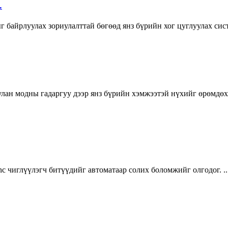
…
г байрлуулах зориулалттай бөгөөд янз бүрийн хог цуглуулах си
уулан модны гадаргуу дээр янз бүрийн хэмжээтэй нүхийг өрөмдөх
c чиглүүлэгч битүүдийг автоматаар солих боломжийг олгодог. ...