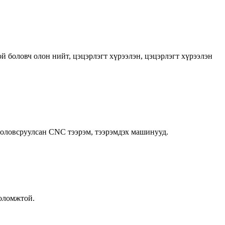
й боловч олон нийт, цэцэрлэгт хүрээлэн, цэцэрлэгт хүрээлэн
боловсруулсан CNC тээрэм, тээрэмдэх машинууд.
боломжтой.