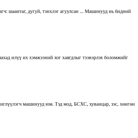
гч: шаантаг, дугуй, тэнхлэг агуулсан ... Машинууд нь бидний
лахад илүү их хэмжээний хог хаягдлыг тээвэрлэх боломжийг
глүүлэгч машинууд юм. Тэд мод, БСХС, хуванцар, зэс, хөнгөн