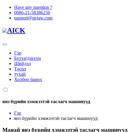
Have any question ?
0086-21-58386256
support@pejaw.com
AICK
Гэр
Бүтээгдэхүүн
Шийдэл
Төсөл
тухай
Холбоо барих
янз бүрийн хэмжээтэй таслагч машинууд
Гэр
янз бүрийн хэмжээтэй таслагч машинууд
Манай
янз бүрийн хэмжээтэй таслагч машинууд