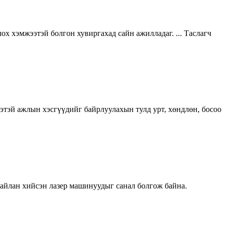
ох хэмжээтэй болгон хувиргахад сайн ажилладаг. ... Таслагч
жээтэй ажлын хэсгүүдийг байрлуулахын тулд урт, хөндлөн, босоо
гайлан хийсэн лазер машинуудыг санал болгож байна.