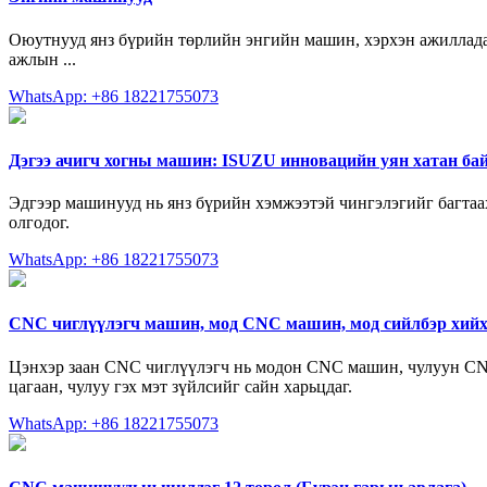
Оюутнууд янз бүрийн төрлийн энгийн машин, хэрхэн ажилладаг, 
ажлын ...
WhatsApp: +86 18221755073
Дэгээ ачигч хогны машин: ISUZU инновацийн уян хатан ба
Эдгээр машинууд нь янз бүрийн хэмжээтэй чингэлэгийг багтаа
олгодог.
WhatsApp: +86 18221755073
CNC чиглүүлэгч машин, мод CNC машин, мод сийлбэр хий
Цэнхэр заан CNC чиглүүлэгч нь модон CNC машин, чулуун CNC
цагаан, чулуу гэх мэт зүйлсийг сайн харьцдаг.
WhatsApp: +86 18221755073