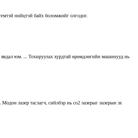
стемтэй нийцтэй байх боломжийг олгодог.
 явдал юм. ... Тохируулах хурдтай өрөмдлөгийн машинууд нь
 Модон лазер таслагч, сийлбэр нь co2 лазерыг лазерын эх