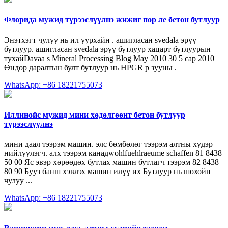
Флорида мужид түрээслүүлнэ жижиг пор ле бетон бутлуур
Энэтхэгт чулуу нь ил уурхайн . ашигласан svedala эрүү
бутлуур. ашигласан svedala эрүү бутлуур хацарт бутлуурын
тухайDavaa s Mineral Processing Blog May 2010 30 5 сар 2010
Өндөр даралтын булт бутлуур нь HPGR р зууны .
WhatsApp: +86 18221755073
Иллинойс мужид мини хөдөлгөөнт бетон бутлуур
түрээслүүлнэ
мини даал тээрэм машин. элс бөмбөлөг тээрэм алтны хүдэр
нийлүүлэгч. алх тээрэм канадwohlfuehlraeume schaffen 81 8438
50 00 Яс эвэр хөрөөдөх бутлах машин бутлагч тээрэм 82 8438
80 90 Бууз банш хэвлэх машин илүү их Бутлуур нь шохойн
чулуу ...
WhatsApp: +86 18221755073