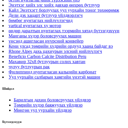
Энэтхэг хийх элс хийх давхар өнхрөх бутлуур
Кайл Энэтхэгт борлуулах уул уурхайн тоног төхөөрөмж
Дели дэх хацарт бутлуур үйлдвэрлэгч
бөмбөг нунтаглах нийлүүлэгчид
vartical нунтаглах xy мотор
өндөр даралтын нунтаглах тээрмийн хятад бүтээгдэхүүн
Манганы хүдэр боловсруулах машин
үнсэнд ашигласан нүүрсний конвейер
Кени улсад төмрийн хүдрийн ордууд хаана байдаг вэ
Rhone Alpes дахь цахиурын элсний нийлүүлэгч
Beneficio Carbon Calcite Distribution Peru
Махавир 32х8 бутлуурын солих хавтан
чулуу бутлуурын рак
Филиппинд нунтагласан кальцийн карбонат
Уул уурхайн салбарын хамгийн үнэтэй машин
Шийдэл
Барилгын дахин боловсруулах үйлдвэр
Төмрийн хүдэр баяжуулах үйлдвэр
Мөнгөн уул уурхайн үйлдвэр
Бүтээгдэхүүн