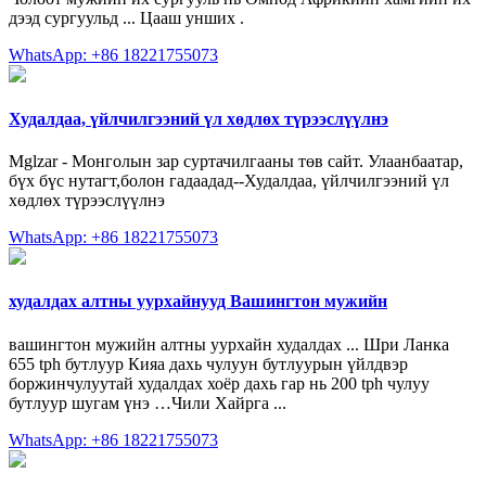
дээд сургуульд ... Цааш унших .
WhatsApp: +86 18221755073
Худалдаа, үйлчилгээний үл хөдлөх түрээслүүлнэ
Mglzar - Монголын зар суртачилгааны төв сайт. Улаанбаатар,
бүх бүс нутагт,болон гадаадад--Худалдаа, үйлчилгээний үл
хөдлөх түрээслүүлнэ
WhatsApp: +86 18221755073
худалдах алтны уурхайнууд Вашингтон мужийн
вашингтон мужийн алтны уурхайн худалдах ... Шри Ланка
655 tph бутлуур Кияа дахь чулуун бутлуурын үйлдвэр
боржинчулуутай худалдах хоёр дахь гар нь 200 tph чулуу
бутлуур шугам үнэ …Чили Хайрга ...
WhatsApp: +86 18221755073