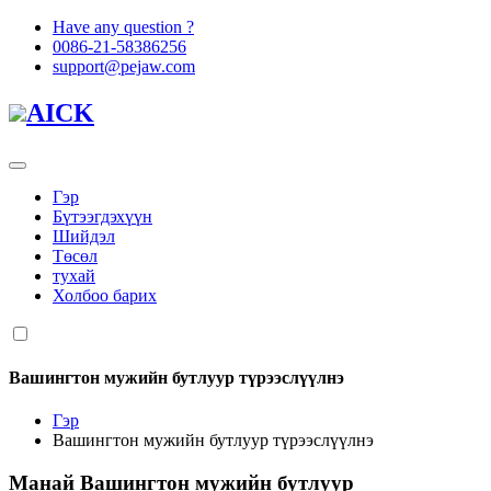
Have any question ?
0086-21-58386256
support@pejaw.com
AICK
Гэр
Бүтээгдэхүүн
Шийдэл
Төсөл
тухай
Холбоо барих
Вашингтон мужийн бутлуур түрээслүүлнэ
Гэр
Вашингтон мужийн бутлуур түрээслүүлнэ
Манай
Вашингтон мужийн бутлуур