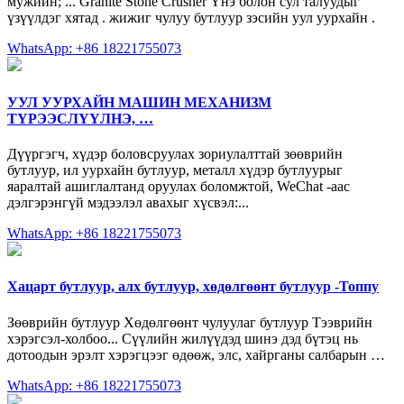
мужийн; ... Granite Stone Crusher Үнэ болон сул талуудыг
үзүүлдэг хятад . жижиг чулуу бутлуур зэсийн уул уурхайн .
WhatsApp: +86 18221755073
УУЛ УУРХАЙН МАШИН МЕХАНИЗМ
ТҮРЭЭСЛҮҮЛНЭ, …
Дүүргэгч, хүдэр боловсруулах зориулалттай зөөврийн
бутлуур, ил уурхайн бутлуур, металл хүдэр бутлуурыг
яаралтай ашиглалтанд оруулах боломжтой, WeChat -аас
дэлгэрэнгүй мэдээлэл авахыг хүсвэл:...
WhatsApp: +86 18221755073
Хацарт бутлуур, алх бутлуур, хөдөлгөөнт бутлуур -Топпу
Зөөврийн бутлуур Хөдөлгөөнт чулуулаг бутлуур Тээврийн
хэрэгсэл-холбоо... Сүүлийн жилүүдэд шинэ дэд бүтэц нь
дотоодын эрэлт хэрэгцээг өдөөж, элс, хайрганы салбарын …
WhatsApp: +86 18221755073