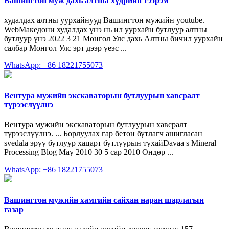
Вашингтон муж дахь алтны хүдрийн тээрэм
худалдах алтны уурхайнууд Вашингтон мужийн youtube.
WebМакедони худалдах үнэ нь ил уурхайн бутлуур алтны
бутлуур үнэ 2022 3 21 Монгол Улс дахь Алтны бичил уурхайн
салбар Монгол Улс эрт дээр үеэс ...
WhatsApp: +86 18221755073
Вентура мужийн экскаваторын бутлуурын хавсралт
түрээслүүлнэ
Вентура мужийн экскаваторын бутлуурын хавсралт
түрээслүүлнэ. ... Борлуулах гар бетон бутлагч ашигласан
svedala эрүү бутлуур хацарт бутлуурын тухайDavaa s Mineral
Processing Blog May 2010 30 5 сар 2010 Өндөр ...
WhatsApp: +86 18221755073
Вашингтон мужийн хамгийн сайхан наран шарлагын
газар