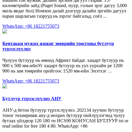
Вашингтон мужаас далайн эргийн дагуух газраас 157
километрийн зайд (Puget Sound, нуур, голын эрэг дагуу 3,000
миль явдаг бол) Номхон далай дээгүүр далайн эргийн дагуух
наран шарлагын газрууд нь зэрлэг байгальд, соёл ...
WhatsApp: +86 18221755073
Кентакки мужид жижиг зөөврийн тоосгоны бутлуур
түрээслүүлнэ
Чулуун бутлуур нь өмнөд Африкт байдаг. хацарт бутлуур нь
900 х 500 мм-ийнУг хацарт бутлуур нь уул уурхайн pe 1200
900 нь зам төмрийн оройгоос 1520 мм-ийн Энэтхэг …
WhatsApp: +86 18221755073
Бутлуур түрээслүүлнэ АНУ
АНУ-д бетон бутлуур түрээслүүлнэ. 202134 хуучин бутлуур
тоног төхөөрөмж ану-д өнхрөх бутлуур нийлүүлэгчид чулуу
бутлах үйлдвэр 120 180 тн HCS90 КОНУСАН БУТЛУУР txt or
read online for free 180 4 80. WhatsApp: +86