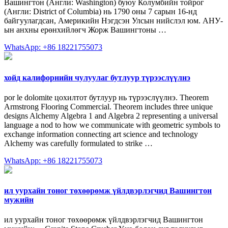
Вашингтон (Англи: Washington) буюу Колумбийн тойрог
(Англи: District of Columbia) нь 1790 оны 7 сарын 16-нд
байгуулагдсан, Америкийн Нэгдсэн Улсын нийслэл юм. АНУ-
ын анхны ерөнхийлөгч Жорж Вашингтоны …
WhatsApp: +86 18221755073
хойд калифорнийн чулуулаг бутлуур түрээслүүлнэ
por le dolomite цохилтот бутлуур нь түрээслүүлнэ. Theorem
Armstrong Flooring Commercial. Theorem includes three unique
designs Alchemy Algebra 1 and Algebra 2 representing a universal
language a nod to how we communicate with geometric symbols to
exchange information connecting art science and technology
Alchemy was carefully formulated to strike …
WhatsApp: +86 18221755073
ил уурхайн тоног төхөөрөмж үйлдвэрлэгчид Вашингтон
мужийн
ил уурхайн тоног төхөөрөмж үйлдвэрлэгчид Вашингтон