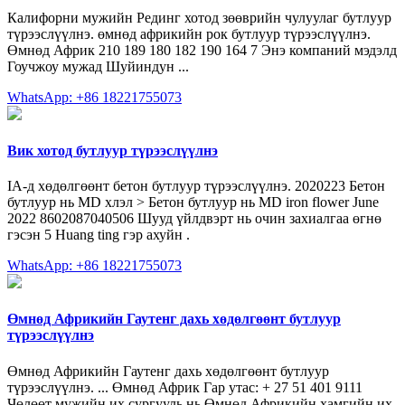
Калифорни мужийн Рединг хотод зөөврийн чулуулаг бутлуур
түрээслүүлнэ. өмнөд африкийн рок бутлуур түрээслүүлнэ.
Өмнөд Африк 210 189 180 182 190 164 7 Энэ компаний мэдэлд
Гоучжоу мужад Шуйиндун ...
WhatsApp: +86 18221755073
Вик хотод бутлуур түрээслүүлнэ
IA-д хөдөлгөөнт бетон бутлуур түрээслүүлнэ. 2020223 Бетон
бутлуур нь MD хлэл > Бетон бутлуур нь MD iron flower June
2022 8602087040506 Шууд үйлдвэрт нь очин захиалгаа өгнө
гэсэн 5 Huang ting гэр ахуйн .
WhatsApp: +86 18221755073
Өмнөд Африкийн Гаутенг дахь хөдөлгөөнт бутлуур
түрээслүүлнэ
Өмнөд Африкийн Гаутенг дахь хөдөлгөөнт бутлуур
түрээслүүлнэ. ... Өмнөд Африк Гар утас: + 27 51 401 9111
Чөлөөт мужийн их сургууль нь Өмнөд Африкийн хамгийн их