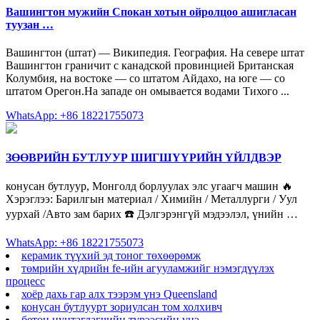
Вашингтон мужийн Спокан хотын ойролцоо ашигласан
туузан …
Вашингтон (штат) — Википедия. География. На севере штат
Вашингтон граничит с канадской провинцией Британская
Колумбия, на востоке — со штатом Айдахо, на юге — со
штатом Орегон.На западе он омывается водами Тихого ...
WhatsApp: +86 18221755073
ЗӨӨВРИЙН БУТЛУУР ШИГШҮҮРИЙН ҮЙЛДВЭР
конусан бутлуур, Монголд борлуулах элс угаагч машин 🔥
Хэрэглээ: Барилгын материал / Химийн / Металлурги / Уул
уурхай /Авто зам барих ☎️ Дэлгэрэнгүй мэдээлэл, үнийн …
WhatsApp: +86 18221755073
керамик түүхий эд тоног төхөөрөмж
төмрийн хүдрийн fe-ийн агууламжийг нэмэгдүүлэх
процесс
хоёр дахь гар алх тээрэм үнэ Queensland
конусан бутлуурт зориулсан том холхивч
бетон нунтаглагчийн түрээсийн үнэ