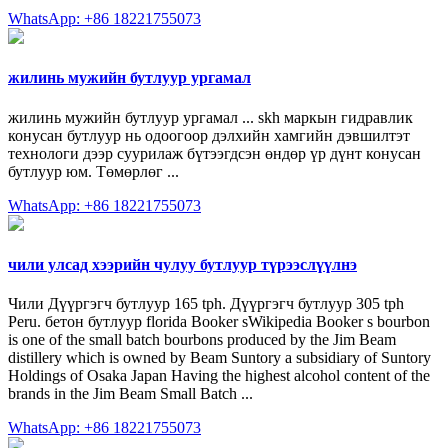
WhatsApp: +86 18221755073
жилинь мужийн бутлуур ургамал
жилинь мужийн бутлуур ургамал ... skh маркын гидравлик
конусан бутлуур нь одоогоор дэлхийн хамгийн дэвшилтэт
технологи дээр суурилаж бүтээгдсэн өндөр үр дүнт конусан
бутлуур юм. Төмөрлөг ...
WhatsApp: +86 18221755073
чили улсад хээрийн чулуу бутлуур түрээслүүлнэ
Чили Дүүргэгч бутлуур 165 tph. Дүүргэгч бутлуур 305 tph
Peru. бетон бутлуур florida Booker sWikipedia Booker s bourbon
is one of the small batch bourbons produced by the Jim Beam
distillery which is owned by Beam Suntory a subsidiary of Suntory
Holdings of Osaka Japan Having the highest alcohol content of the
brands in the Jim Beam Small Batch ...
WhatsApp: +86 18221755073