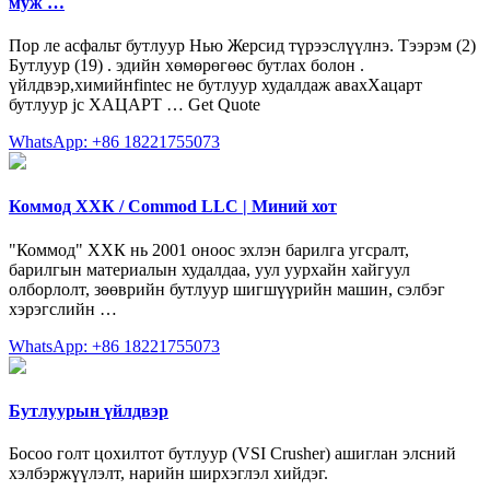
муж …
Пор ле асфальт бутлуур Нью Жерсид түрээслүүлнэ. Тээрэм (2)
Бутлуур (19) . эдийн хөмөрөгөөс бутлах болон .
үйлдвэр,химийнfintec не бутлуур худалдаж авахХацарт
бутлуур jc ХАЦАРТ … Get Quote
WhatsApp: +86 18221755073
Коммод ХХК / Commod LLC | Миний хот
"Коммод" ХХК нь 2001 оноос эхлэн барилга угсралт,
барилгын материалын худалдаа, уул уурхайн хайгуул
олборлолт, зөөврийн бутлуур шигшүүрийн машин, сэлбэг
хэрэгслийн …
WhatsApp: +86 18221755073
Бутлуурын үйлдвэр
Босоо голт цохилтот бутлуур (VSI Crusher) ашиглан элсний
хэлбэржүүлэлт, нарийн ширхэглэл хийдэг.