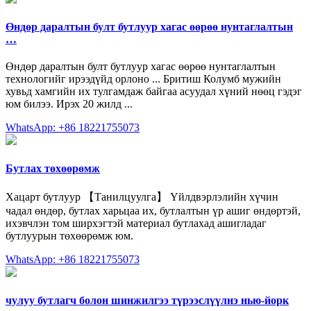
Өндөр даралтын булт бутлуур хагас өөрөө нунтаглалтын
…
Өндөр даралтын булт бутлуур хагас өөрөө нунтаглалтын
технологийг ирээдүйд орлоно ... Бритиш Колумб мужийн
хувьд хамгийн их тулгамдаж байгаа асуудал хүний нөөц гэдэг
юм билээ. Ирэх 20 жилд ...
WhatsApp: +86 18221755073
Бутлах төхөөрөмж
Хацарт бутлуур 【Танилцуулга】 Үйлдвэрлэлийн хүчин
чадал өндөр, бутлах харьцаа их, бутлалтын үр ашиг өндөртэй,
ихэвчлэн том ширхэгтэй материал бутлахад ашигладаг
бутлуурын төхөөрөмж юм.
WhatsApp: +86 18221755073
чулуу бутлагч болон шинжилгээ түрээслүүлнэ нью-йорк