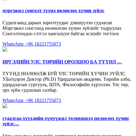
мэргэжил сонголт түүнд нөлөөлөх хүчин зүйлс
Судалгаанд дараах зорилтуудыг дэвшүүлэн судласан
Мэргэжил сонгоход нөлөөлсөн хүчин зүйлийг тодруулах
Сонголтондоо сэтгэл хангалуун байгаа эсэхийг тогтоох
WhatsApp: +86 18221755073
ИРГЭДИЙН УЛС ТӨРИЙН ОРОЛЦОО БА ТҮҮНД …
ТҮҮНД НӨЛӨӨЛЖ БУЙ УЛС ТӨРИЙН ХҮЧИН ЗҮЙЛС
У.Батцэрэн Доктор (Ph.D) Удирдлагын академи. Төрийн алба,
удирдлагын сургууль, ШУА. Философийн хүрээлэн. Улс төр,
эрх зүйн судлалын салбар.
WhatsApp: +86 18221755073
судалгаа-хүүхдийн-хүмүүжил төлөвшилд нөлөөлөх хүчин
зүйлс…
View судалгаа-хүүхдийн-хүмүүжил төлөвшилд нөлөөлөх