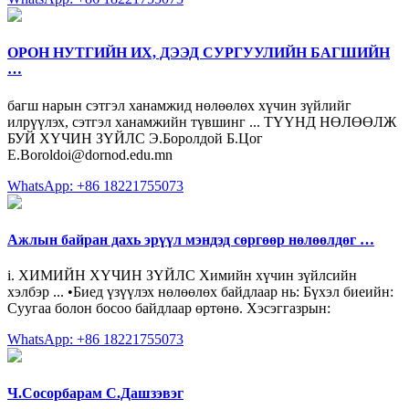
ОРОН НУТГИЙН ИХ, ДЭЭД СУРГУУЛИЙН БАГШИЙН
…
багш нарын сэтгэл ханамжид нөлөөлөх хүчин зүйлийг
илрүүлэх, сэтгэл ханамжийн түвшинг ... ТҮҮНД НӨЛӨӨЛЖ
БУЙ ХҮЧИН ЗҮЙЛС Э.Боролдой Б.Цог
E.Boroldoi@dornod.edu.mn
WhatsApp: +86 18221755073
Ажлын байран дахь эрүүл мэндэд сөргөөр нөлөөлдөг …
i. ХИМИЙН ХҮЧИН ЗҮЙЛС Химийн хүчин зүйлсийн
хэлбэр ... •Биед үзүүлэх нөлөөлөх байдлаар нь: Бүхэл биеийн:
Суугаа болон босоо байдлаар өртөнө. Хэсэггазрын:
WhatsApp: +86 18221755073
Ч.Сосорбарам С.Дашзэвэг