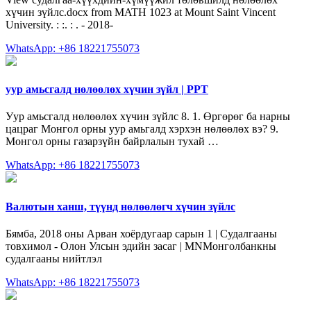
хүчин зүйлс.docx from MATH 1023 at Mount Saint Vincent
University. : :. : . - 2018-
WhatsApp: +86 18221755073
уур амьсгалд нөлөөлөх хүчин зүйл | PPT
Уур амьсгалд нөлөөлөх хүчин зүйлс 8. 1. Өргөрөг ба нарны
цацраг Монгол орны уур амьгалд хэрхэн нөлөөлөх вэ? 9.
Монгол орны газарзүйн байрлалын тухай …
WhatsApp: +86 18221755073
Валютын ханш, түүнд нөлөөлөгч хүчин зүйлс
Бямба, 2018 оны Арван хоёрдугаар сарын 1 | Судалгааны
товхимол - Олон Улсын эдийн засаг | MNМонголбанкны
судалгааны нийтлэл
WhatsApp: +86 18221755073