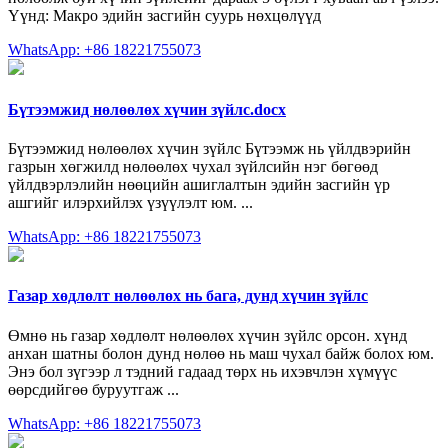
Үүнд: Макро эдийн засгийн суурь нөхцөлүүд
WhatsApp: +86 18221755073
Бүтээмжид нөлөөлөх хүчин зүйлс.docx
Бүтээмжид нөлөөлөх хүчин зүйлс Бүтээмж нь үйлдвэрийн
газрын хөгжилд нөлөөлөх чухал зүйлсийн нэг бөгөөд
үйлдвэрлэлийн нөөцийн ашиглалтын эдийн засгийн үр
ашгийг илэрхийлэх үзүүлэлт юм. ...
WhatsApp: +86 18221755073
Газар хөдлөлт нөлөөлөх нь бага, дунд хүчин зүйлс
Өмнө нь газар хөдлөлт нөлөөлөх хүчин зүйлс орсон. хүнд
анхан шатны болон дунд нөлөө нь маш чухал байж болох юм.
Энэ бол зүгээр л тэдний гадаад төрх нь ихэвчлэн хүмүүс
өөрсдийгөө буруутгаж ...
WhatsApp: +86 18221755073