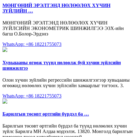
МӨНГӨНИЙ ЭРЭЛТЭНД НӨЛӨӨЛӨХ ХҮЧИН
ЗҮЙЛИЙН …
МӨНГӨНИЙ ЭРЭЛТЭНД НӨЛӨӨЛӨХ ХҮЧИН
ЗҮЙЛСИЙН ЭКОНОМЕТРИК ШИНЖИЛГЭЭ ЭЗХ-ийн
багш О.Болор-Эрдэнэ
WhatsApp: +86 18221755073
Хувьцааны өгөөж түүнд нөлөөлж буй хүчин зүйлсийн
шинжилгээ
Олон хүчин зүйлийн регрессийн шинжилгээгээр хувьцааны
өгөөжид нөлөөлөх хүчин зүйлсийн хамаарлыг тогтоох. 3.
WhatsApp: +86 18221755073
Барилгын төсөвт өртгийн бүрдэл ба …
Барилгын төсөвт өртгийн бүрдэл ба түүнд нөлөөлөх хүчин
зүйлс Барилга МН Алдаа мэдээлэх. 13820. Монголд барилгын
томоохон төсөл хөтөлбөрүүд цөөнгүй …