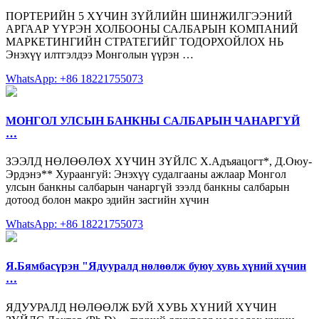
ПОРТЕРИЙН 5 ХҮЧИН ЗҮЙЛИЙН ШИНЖИЛГЭЭНИЙ
АРГААР ҮҮРЭН ХОЛБООНЫ САЛБАРЫН КОМПАНИЙ
МАРКЕТИНГИЙН СТРАТЕГИЙГ ТОДОРХОЙЛОХ НЬ
Энэхүү илтгэлдээ Монголын үүрэн …
WhatsApp: +86 18221755073
МОНГОЛ УЛСЫН БАНКНЫ САЛБАРЫН ЧАНАРГҮЙ
…
ЗЭЭЛД НӨЛӨӨЛӨХ ХҮЧИН ЗҮЙЛС Х.Адъяацогт*, Д.Оюу-
Эрдэнэ** Хураангуй: Энэхүү судалгааны ажлаар Монгол
улсын банкны салбарын чанаргүй зээлд банкны салбарын
дотоод болон макро эдийн засгийн хүчин
WhatsApp: +86 18221755073
Я.Бямбасүрэн "Ядууралд нөлөөлж буюу хувь хүний хүчин
…
ЯДУУРАЛД НӨЛӨӨЛЖ БУЙ ХУВЬ ХҮНИЙ ХҮЧИН