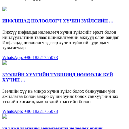
ИНФЛЯЦАД НӨЛӨӨЛӨГЧ ХҮЧИН ЗҮЙЛСИЙН …
Энэхүү инфляцад нөлөөлөгч хүчин зүйлсийг эрэлт болон
нийлүүлэлтийн талаас шинжилгээний ажлууд олон байдаг.
Инфляцад нөлөөлөгч эдгээр хүчин зүйлсийг удирдагч
хувьсагчаар
WhatsApp: +86 18221755073
ЗЭЭЛИЙН ХҮҮГИЙН ТҮВШИНД НӨЛӨӨЛЖ БУЙ
ХҮЧИН …
Зээлийн хүү нь микро хүчин зүйлс болох банкуудын үйл
ажиллагаа болон макро хүчин зүйлс болох санхүүгийн зах
зээлийн хөгжил, макро эдийн засгийн болон
WhatsApp: +86 18221755073
үйл ажиллагааны менежментэд нөлөөлөх орчин …