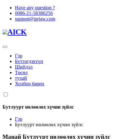
Have any question ?
0086-21-58386256
support@pejaw.com
AICK
Гэр
Бүтээгдэхүүн
Шийдэл
Төсөл
тухай
Холбоо барих
Бутлуурт нөлөөлөх хүчин зүйлс
Гэр
Бутлуурт нөлөөлөх хүчин зүйлс
Манай
Бутлуурт нөлөөлөх хүчин зүйлс