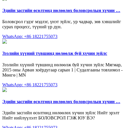
Эдийн засгийн өсөлтөнд нөлөөлөх боловсролын хүчин …
Боловсрол гэдэг мэдлэг, үнэт зүйлс, ур чадвар, зөв хэвшлийг
сурах процесс, түүний үр дүн.
WhatsApp: +86 18221755073
Зээлийн хүүний түвшинд нөлөөлж буй хүчин зүйлс
Зээлийн хүүний түвшинд нөлөөлж буй хүчин зүйлс Мягмар,
2015 оны Арван хоёрдугаар сарын 1 | Судалгааны товхимол -
Мөнгө | MN
WhatsApp: +86 18221755073
Эдийн засгийн өсөлтөнд нөлөөлөх боловсролын хүчин …
Эдийн засгийн өсөлтөнд нөлөөлөх хүчин зүйлс Нийт эрэлт
Нийт нийлүүлэлт БОЛОВСРОЛ ГЭЖ ЮУ ВЭ?
WhatsApp: +86 18221755073