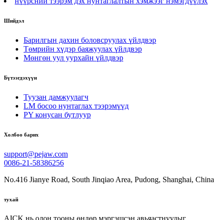
нүүрсний тээрэм дэх нунтаглалтын хэмжээг нэмэгдүүлэх
Шийдэл
Барилгын дахин боловсруулах үйлдвэр
Төмрийн хүдэр баяжуулах үйлдвэр
Мөнгөн уул уурхайн үйлдвэр
Бүтээгдэхүүн
Туузан дамжуулагч
LM босоо нунтаглах тээрэмүүд
PY конусан бутлуур
Холбоо барих
support@pejaw.com
0086-21-58386256
No.416 Jianye Road, South Jinqiao Area, Pudong, Shanghai, China
тухай
AICK нь олон тооны өндөр мэргэшсэн авьяастнуудыг