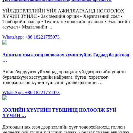
ҮЙЛДВЭРЛЭЛИЙН ҮЙЛ АЖИЛЛАГААНД НӨЛӨӨЛӨХ
ХҮЧИН ЗҮЙЛС • Зах зээлийн орчин • Хэрэглээний соёл •
Төлбөрийн чадвар • Техник технологийн дэвшил • Экологийн
асуудал • Мэдээллийн ...
WhatsApp: +86 18221755073
Ашигын хэмжээнд нөлөөлөх хүчин зүйлс. Гадаад ба дотоод
…
Ашиг бүрдүүлэх үйл явцад оролцдог үйлдвэрлэлийн үндсэн
бүрэлдэхүүн хэсгүүдийн найрлага, бүтэц, хэрэглээг
тодорхойлсон хүчин зүйлсийг үйлдвэрлэлийн …
WhatsApp: +86 18221755073
ЗЭЭЛИЙН ХҮҮГИЙН ТҮВШИНД НӨЛӨӨЛЖ БУЙ
ХҮЧИН …
Дотоодын зах зээл дээр зээлийн хүүг тодорхойлоход голлон
нөлөөлж буй хүчин зүйлсийг дараах 5 бүлэгт хуваан авч үзлээ.