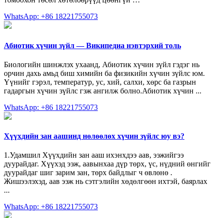
WhatsApp: +86 18221755073
Абиотик хүчин зүйл — Википедиа нэвтэрхий толь
Биологийн шинжлэх ухаанд, Абиотик хүчин зүйл гэдэг нь
орчин дахь амьд биш химийн ба физикийн хүчин зүйлс юм.
Үүнийг гэрэл, температур, ус, хий, салхи, хөрс ба газрын
гадаргын хүчин зүйлс гэж ангилж болно.Абиотик хүчин ...
WhatsApp: +86 18221755073
Хүүхдийн зан аашинд нөлөөлөх хүчин зүйлс юу вэ?
1.Удамшил Хүүхдийн зан ааш ихэнхдээ аав, ээжийгээ
дуурайдаг. Хүүхэд ээж, аавынхаа дүр төрх, үс, нүдний өнгийг
дуурайдаг шиг зарим зан, төрх байдлыг ч өвлөнө .
Жишээлэхэд, аав ээж нь сэтгэлийн хөдөлгөөн ихтэй, баярлах
...
WhatsApp: +86 18221755073