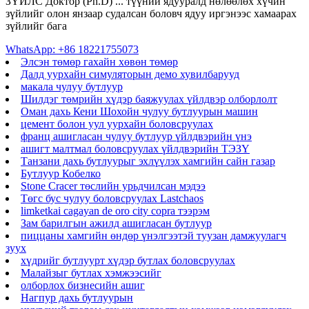
ЗҮЙЛС Доктор (Ph.D) ... түүний ядууралд нөлөөлөх хүчин
зүйлийг олон янзаар судалсан боловч ядуу иргэнээс хамаарах
зүйлийг бага
WhatsApp: +86 18221755073
Элсэн төмөр гахайн хөвөн төмөр
Далд уурхайн симуляторын демо хувилбарууд
макала чулуу бутлуур
Шилдэг төмрийн хүдэр баяжуулах үйлдвэр олборлолт
Оман дахь Кени Шохойн чулуу бутлуурын машин
цемент болон уул уурхайн боловсруулах
франц ашигласан чулуу бутлуур үйлдвэрийн үнэ
ашигт малтмал боловсруулах үйлдвэрийн ТЭЗҮ
Танзани дахь бутлуурыг эхлүүлэх хамгийн сайн газар
Бутлуур Кобелко
Stone Cracer төслийн урьдчилсан мэдээ
Төгс бус чулуу боловсруулах Lastchaos
limketkai cagayan de oro city copra тээрэм
Зам барилгын ажилд ашигласан бутлуур
пиццаны хамгийн өндөр үнэлгээтэй туузан дамжуулагч
зуух
хүдрийг бутлуурт хүдэр бутлах боловсруулах
Малайзыг бутлах хэмжээсийг
олборлох бизнесийн ашиг
Нагпур дахь бутлуурын