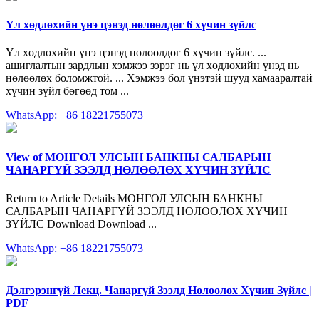
Үл хөдлөхийн үнэ цэнэд нөлөөлдөг 6 хүчин зүйлс
Үл хөдлөхийн үнэ цэнэд нөлөөлдөг 6 хүчин зүйлс. ...
ашиглалтын зардлын хэмжээ зэрэг нь үл хөдлөхийн үнэд нь
нөлөөлөх боломжтой. ... Хэмжээ бол үнэтэй шууд хамааралтай
хүчин зүйл бөгөөд том ...
WhatsApp: +86 18221755073
View of МОНГОЛ УЛСЫН БАНКНЫ САЛБАРЫН
ЧАНАРГҮЙ ЗЭЭЛД НӨЛӨӨЛӨХ ХҮЧИН ЗҮЙЛС
Return to Article Details МОНГОЛ УЛСЫН БАНКНЫ
САЛБАРЫН ЧАНАРГҮЙ ЗЭЭЛД НӨЛӨӨЛӨХ ХҮЧИН
ЗҮЙЛС Download Download ...
WhatsApp: +86 18221755073
Дэлгэрэнгүй Лекц. Чанаргүй Зээлд Нөлөөлөх Хүчин Зүйлс |
PDF