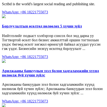
Scribd is the world's largest social reading and publishing site.
WhatsApp: +86 18221755073
Борлуулалтын өсөлтөд нөлөөлөх 5 хүчин зүйл
Нийтлэлийг подкаст хэлбэрээр сонсох бол энд дарна уу
Тогтвортой өсөлт бол бизнес амжилттай оршин тогтнохын
үндэс бөгөөд өсөлт хөгжил өрнөхгүй байвал асуудал үүссэн
гэж үздэг. Бизнесийн энэхүү өсөлтөд борлуулалт ...
WhatsApp: +86 18221755073
Арилжааны банкуудын зээл болон хадгаламжийн хүүнд
нөлөөлж буй хүчин зүйлс
Арилжааны банкуудын зээл болон хадгаламжийн хүүнд
нөлөөлж буй хүчин зүйлс; Арилжааны банкуудын зээл болон
хадгаламжийн хүүнд нөлөөлж буй хүчин зүйлс ...
WhatsApp: +86 18221755073