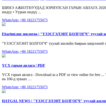
ШИНЭ АЖИЛТНУУДАД ЗОРИУЛСАН ГАРЫН АВЛАГА 2020г үнэгүй хув
индүү • Уурын индүү ...
WhatsApp: +86 18221755073
Ebarimt.mn зөвлөгөө | "ҮЗЭСГЭЛЭНТ БОЛГОГЧ" туулай 
"ҮЗЭСГЭЛЭНТ БОЛГОГЧ" туулай жилийн баярын ширээний гар
WhatsApp: +86 18221755073
ҮСХ гарын авлага | PDF
ҮСХ гарын авлага - Download as a PDF or view online for free .
нь 100-д хуваах …
WhatsApp: +86 18221755073
HATGAL NEWS | "ҮЗЭСГЭЛЭНТ БОЛГОГЧ" туулай жилий