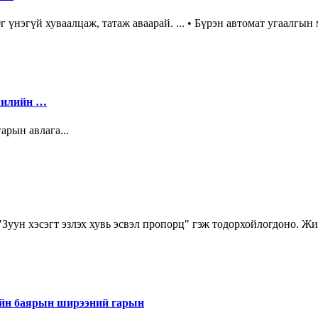
аалцаж, татаж аваарай. ... • Бүрэн автомат угаалгын машин
жилийн …
ын авлага...
.. "Зуун хэсэгт эзлэх хувь эсвэл пропорц" гэж тодорхойлогдоно. 
н баярын ширээний гарын