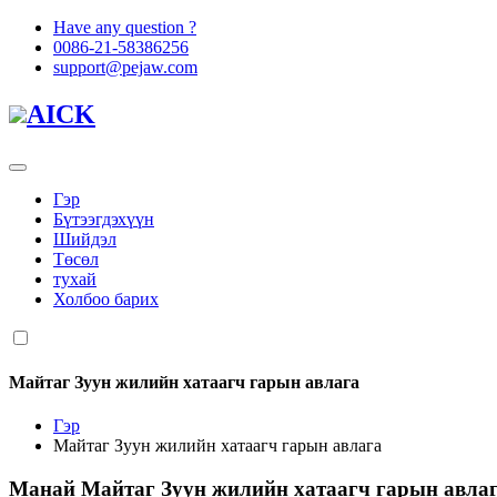
Have any question ?
0086-21-58386256
support@pejaw.com
AICK
Гэр
Бүтээгдэхүүн
Шийдэл
Төсөл
тухай
Холбоо барих
Майтаг Зуун жилийн хатаагч гарын авлага
Гэр
Майтаг Зуун жилийн хатаагч гарын авлага
Манай
Майтаг Зуун жилийн хатаагч гарын авла