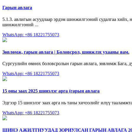
Гарын авлага
5.1.3. авлигын асуудлаар эрдэм шинжилгээний судалгаа хийх, н
шинжилгээний ...
WhatsApp: +86 18221755073
Зөвлөмж, гарын авлага | Боловсрол, шинжлэх ухааны яам.
Сургуулийн өмнөх боловсролын гарын авлага, зөвлөмж Бага, д
WhatsApp: +86 18221755073
15 оны заах 2025 шинэлэг арга (гарын авлага
Эдгээр 15 шинэлэг заах арга нь таны хичээлийг илүү тааламжта
WhatsApp: +86 18221755073
ШИНЭ АЖИЛТНУУДАД ЗОРИУЛСАН ГАРЫН АВЛАГА 20