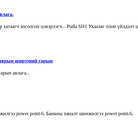
влага.
хатаагч хосолсон цэвэрлэгч... Pudu SH1 Ухаалаг олон үйлдэлт 
аярын ширээний гарын
ын авлага...
нжилгээ power point-6. Банкны хяналт шинжилгээ power point-6.