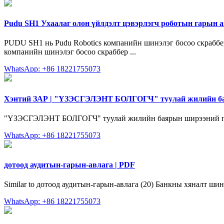
Pudu SH1 Ухаалаг олон үйлдэлт цэвэрлэгч роботын гарын а
PUDU SH1 нь Pudu Robotics компанийн шинэлэг босоо скраббер 
компанийн шинэлэг босоо скраббер ...
WhatsApp: +86 18221755073
Хэнтий ЗАР | "ҮЗЭСГЭЛЭНТ БОЛГОГЧ" туулай жилийн б
"ҮЗЭСГЭЛЭНТ БОЛГОГЧ" туулай жилийн баярын ширээний гар
WhatsApp: +86 18221755073
дотоод аудитын-гарын-авлага | PDF
Similar to дотоод аудитын-гарын-авлага (20) Банкны хяналт ши
WhatsApp: +86 18221755073