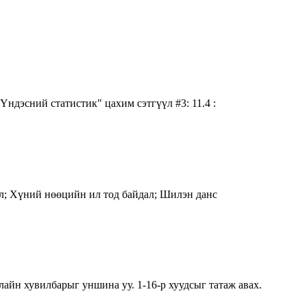
 "Үндэсний статистик" цахим сэтгүүл #3: 11.4 :
ал; Хүний нөөцийн ил тод байдал; Шилэн данс
увилбарыг уншина уу. 1-16-р хуудсыг татаж авах.