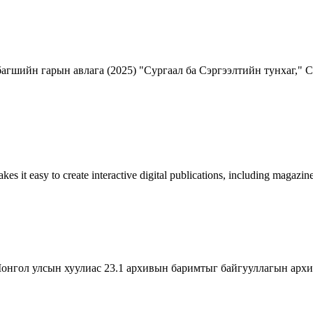
агшийн гарын авлага (2025) "Сургаал ба Сэргээлтийн тунхаг," 
es it easy to create interactive digital publications, including magazi
ын хуулиас 23.1 архивын баримтыг байгууллагын архивт тэ