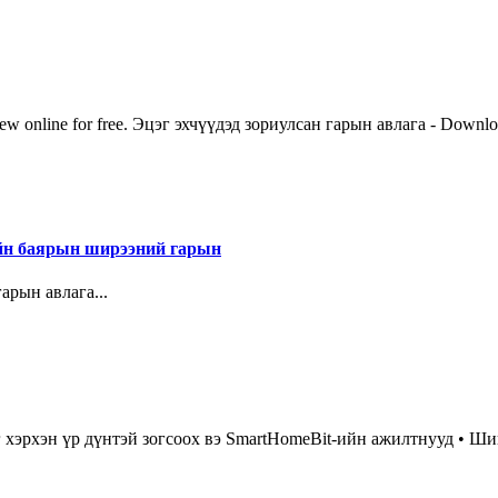
iew online for free. Эцэг эхчүүдэд зориулсан гарын авлага - Dow
 баярын ширээний гарын
ын авлага...
г хэрхэн үр дүнтэй зогсоох вэ SmartHomeBit-ийн ажилтнууд • Ши