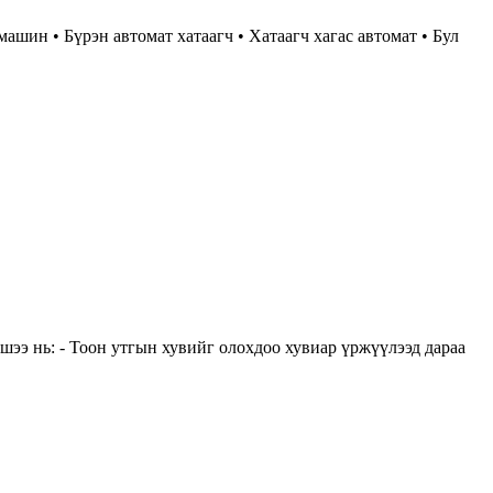
 • Бүрэн автомат хатаагч • Хатаагч хагас автомат • Бул
Жишээ нь: - Тоон утгын хувийг олохдоо хувиар үржүүлээд дараа