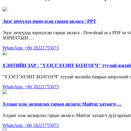
Эцэг эхчүүдэд зориулсан гарын авлага | PPT
Эцэг эхчүүдэд зориулсан гарын авлага - Download as a PDF or v
ЗОРИЛТЫН …
WhatsApp: +86 18221755073
ХЭНТИЙН ЗАР | "ҮЗЭСГЭЛЭНТ БОЛГОГЧ" туулай жилийн
"ҮЗЭСГЭЛЭНТ БОЛГОГЧ" туулай жилийн баярын ширээний гар
WhatsApp: +86 18221755073
Алдааг олж засварлах гарын авлага: Майтаг хатаагч …
Алдааг олж засварлах гарын авлага: Майтаг хатаагч дуугарахы
WhatsApp: +86 18221755073