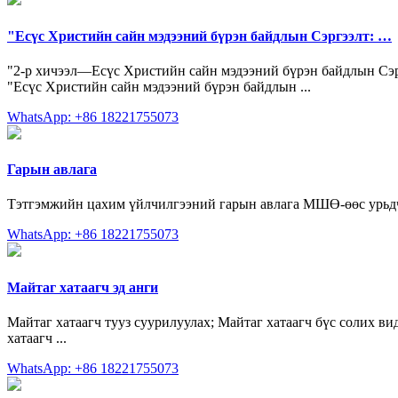
"Есүс Христийн сайн мэдээний бүрэн байдлын Сэргээлт: …
"2-р хичээл—Есүс Христийн сайн мэдээний бүрэн байдлын Сэрг
"Есүс Христийн сайн мэдээний бүрэн байдлын ...
WhatsApp: +86 18221755073
Гарын авлага
Тэтгэмжийн цахим үйлчилгээний гарын авлага МШӨ-өөс урьдчи
WhatsApp: +86 18221755073
Майтаг хатаагч эд анги
Майтаг хатаагч тууз суурилуулах; Майтаг хатаагч бүс солих ви
хатаагч ...
WhatsApp: +86 18221755073