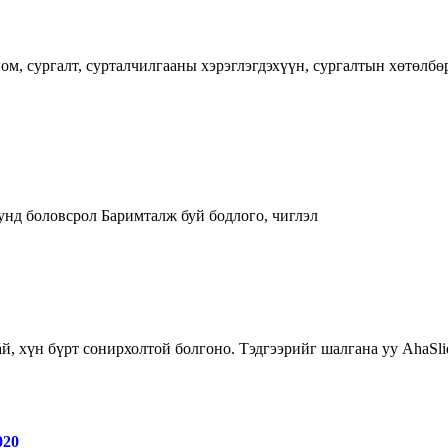
ом, сургалт, сурталчилгааны хэрэглэгдэхүүн, сургалтын хөтөлбөр
унд боловсрол Баримталж буй бодлого, чиглэл
й, хүн бүрт сонирхолтой болгоно. Тэдгээрийг шалгана уу AhaSli
20