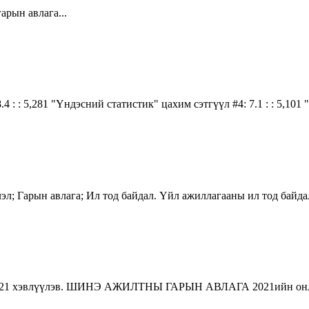
ын авлага...
4 : : 5,281 "Үндэсний статистик" цахим сэтгүүл #4: 7.1 : : 5,101
лэл; Гарын авлага; Ил тод байдал. Үйл ажиллагааны ил тод байд
1 хэвлүүлэв. ШИНЭ АЖИЛТНЫ ГАРЫН АВЛАГА 2021ийн онлайн х