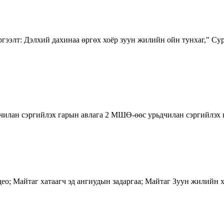
ээлт: Дэлхий дахинаа өргөх хоёр зуун жилийн ойн тунхаг," Сур
лан сэргийлэх гарын авлага 2 МШӨ-өөс урьдчилан сэргийлэх г
део; Майтаг хатаагч эд ангиудын задаргаа; Майтаг Зуун жилийн х