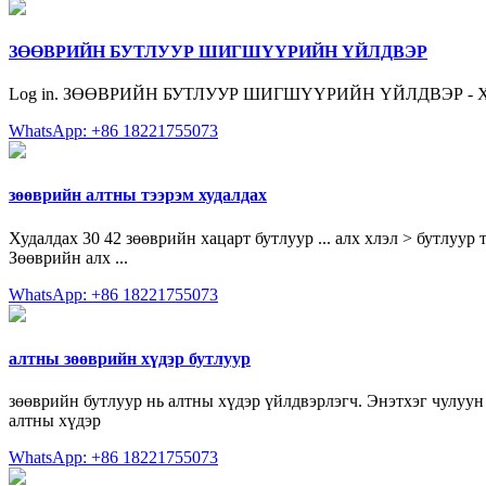
ЗӨӨВРИЙН БУТЛУУР ШИГШҮҮРИЙН ҮЙЛДВЭР
Log in. ЗӨӨВРИЙН БУТЛУУР ШИГШҮҮРИЙН ҮЙЛДВЭР - Х
WhatsApp: +86 18221755073
зөөврийн алтны тээрэм худалдах
Худалдах 30 42 зөөврийн хацарт бутлуур ... алх хлэл > бутлуур
Зөөврийн алх ...
WhatsApp: +86 18221755073
алтны зөөврийн хүдэр бутлуур
зөөврийн бутлуур нь алтны хүдэр үйлдвэрлэгч. Энэтхэг чулуу
алтны хүдэр
WhatsApp: +86 18221755073