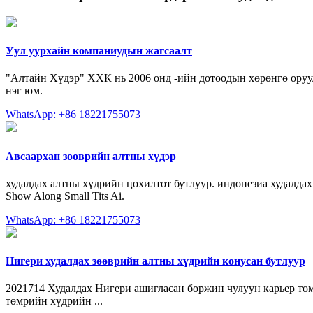
Уул уурхайн компаниудын жагсаалт
"Алтайн Хүдэр" ХХК нь 2006 онд -ийн дотоодын хөрөнгө оруу
нэг юм.
WhatsApp: +86 18221755073
Авсаархан зөөврийн алтны хүдэр
худалдах алтны хүдрийн цохилтот бутлуур. индонезиа худалдах
Show Along Small Tits Ai.
WhatsApp: +86 18221755073
Нигери худалдах зөөврийн алтны хүдрийн конусан бутлуур
2021714 Худалдах Нигери ашигласан боржин чулуун карьер төмр
төмрийн хүдрийн ...