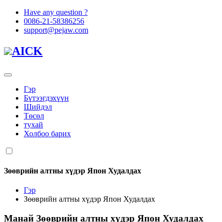
Have any question ?
0086-21-58386256
support@pejaw.com
AICK
Гэр
Бүтээгдэхүүн
Шийдэл
Төсөл
тухай
Холбоо барих
Зөөврийн алтны хүдэр Япон Худалдах
Гэр
Зөөврийн алтны хүдэр Япон Худалдах
Манай
Зөөврийн алтны хүдэр Япон Худалдах