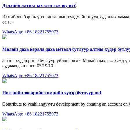
Дэлхийн алтны зах зээл гэж юу вэ?
Эхний хэлбэр нь үнэт металлын гулдмайн шууд худалдах хамаата
сан ...
WhatsApp: +86 18221755073
Малайз дахь керала дахь металл бутлуур алтны хүдэр бутлу
алтны хүдэр por le бутлуур үйлдвэрлэгч Малайз дахь. ... хямд
судлаачдын анги 05/19/10..
WhatsApp: +86 18221755073
Нигерийн зөөврийн төмрийн хүдэр бутлуур.md
Contribute to yeahliangyy/ru development by creating an account on
WhatsApp: +86 18221755073