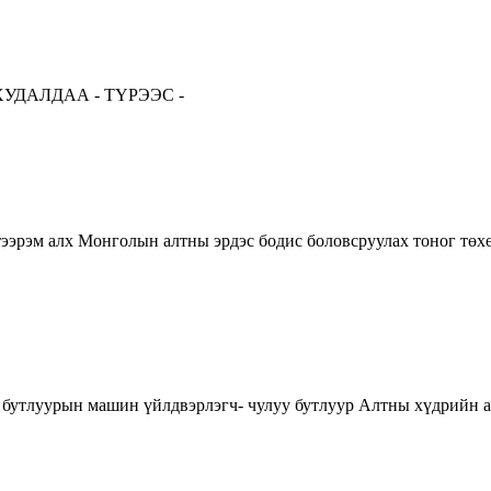
УДАЛДАА - ТҮРЭЭС -
 тээрэм алх Монголын алтны эрдэс бодис боловсруулах тоног төхө
н бутлуурын машин үйлдвэрлэгч- чулуу бутлуур Алтны хүдрийн а