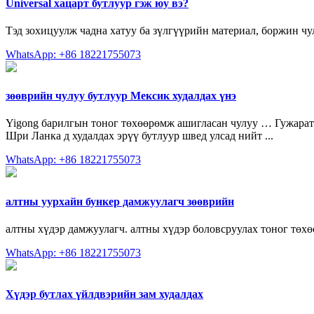
Universal хацарт бутлуур гэж юу вэ?
Тэд зохицуулж чадна хатуу ба зүлгүүрийн материал, боржин чул
WhatsApp: +86 18221755073
зөөврийн чулуу бутлуур Мексик худалдах үнэ
Yigong барилгын тоног төхөөрөмж ашигласан чулуу … Гужарат 
Шри Ланка д худалдах эрүү бутлуур швед улсад нийт ...
WhatsApp: +86 18221755073
алтны уурхайн бункер дамжуулагч зөөврийн
алтны хүдэр дамжуулагч. алтны хүдэр боловсруулах тоног төх
WhatsApp: +86 18221755073
Хүдэр бутлах үйлдвэрийн зам худалдах