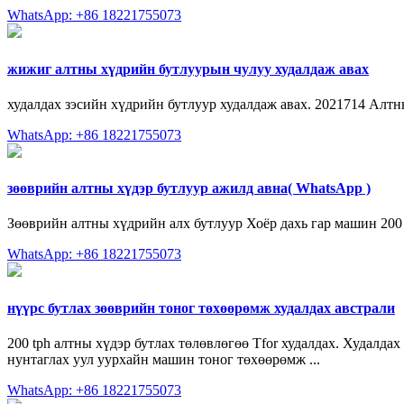
WhatsApp: +86 18221755073
жижиг алтны хүдрийн бутлуурын чулуу худалдаж авах
худалдах зэсийн хүдрийн бутлуур худалдаж авах. 2021714 Алт
WhatsApp: +86 18221755073
зөөврийн алтны хүдэр бутлуур ажилд авна( WhatsApp )
Зөөврийн алтны хүдрийн алх бутлуур Хоёр дахь гар машин 200 ц
WhatsApp: +86 18221755073
нүүрс бутлах зөөврийн тоног төхөөрөмж худалдах австрали
200 tph алтны хүдэр бутлах төлөвлөгөө Tfor худалдах. Худалдах
нунтаглах уул уурхайн машин тоног төхөөрөмж ...
WhatsApp: +86 18221755073