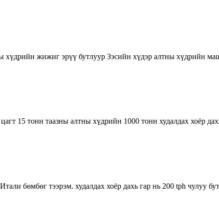
ны хүдрийн жижиг эрүү бутлуур Зэсийн хүдэр алтны хүдрийн ма
агт 15 тонн таазны алтны хүдрийн 1000 тонн худалдах хоёр дахь
 Итали бөмбөг тээрэм. худалдах хоёр дахь гар нь 200 tph чулуу 