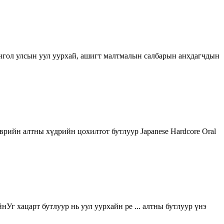
нгол улсын уул уурхай, ашигт малтмалын салбарын анхдагчдын
врийн алтны хүдрийн цохилтот бутлуур Japanese Hardcore Oral
Уг хацарт бутлуур нь уул уурхайн pe ... алтны бутлуур үнэ