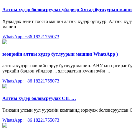
Алтны хүдэр боловсруулах үйлдвэр Хятад бутлуурын маши
Худалдах зенит тоосго машин алтны хүдэр бутлуур. Алтны хүдэ
машин …
WhatsApp: +86 18221755073
зөөврийн алтны хүдэр бутлуурын машин( WhatsApp )
алтны хүдэр зөөврийн эрүү бутлуур машин. АНУ ын цагираг 
уурхайн баллон үйлдвэр ... ялгаралтын хүчин зүйл ...
WhatsApp: +86 18221755073
Алтны хүдэр боловсруулах CIL …
Танзани улсын уул уурхайн компанид зориулж боловсруулсан С
WhatsApp: +86 18221755073