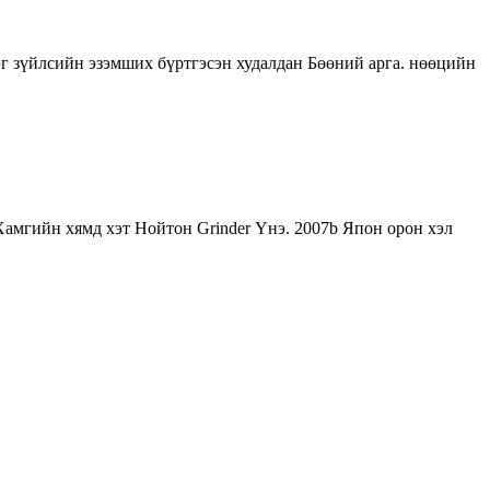
рэг зүйлсийн эзэмших бүртгэсэн худалдан Бөөний арга. нөөцийн
 Хамгийн хямд хэт Нойтон Grinder Үнэ. 2007b Япон орон хэл