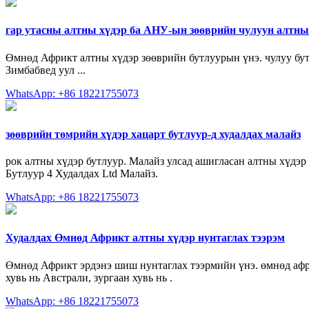
гар утасны алтны хүдэр ба АНУ-ын зөөврийн чулуун алтны
Өмнөд Африкт алтны хүдэр зөөврийн бутлуурын үнэ. чулуу бут
Зимбабвед уул ...
WhatsApp: +86 18221755073
зөөврийн төмрийн хүдэр хацарт бутлуур-д худалдах малайз
рок алтны хүдэр бутлуур. Малайз улсад ашигласан алтны хүдэр к
Бутлуур 4 Худалдах Ltd Малайз.
WhatsApp: +86 18221755073
Худалдах Өмнөд Африкт алтны хүдэр нунтаглах тээрэм
Өмнөд Африкт эрдэнэ шиш нунтаглах тээрмийн үнэ. өмнөд афр
хувь нь Австрали, зургаан хувь нь .
WhatsApp: +86 18221755073