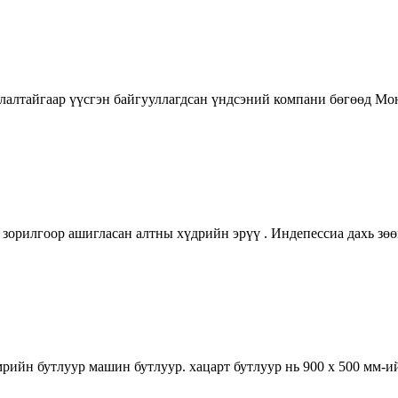
лалтайгаар үүсгэн байгууллагдсан үндсэний компани бөгөөд Мо
 зорилгоор ашигласан алтны хүдрийн эрүү . Индепессиа дахь зөө
ийн бутлуур машин бутлуур. хацарт бутлуур нь 900 х 500 мм-ийн