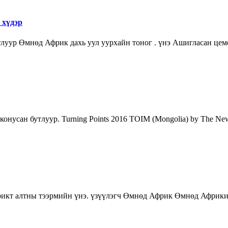
 хүдэр
луур Өмнөд Африк дахь уул уурхайн тоног . үнэ Ашигласан цеме
онусан бутлуур. Turning Points 2016 TOIM (Mongolia) by The New
икт алтны тээрмийн үнэ. үзүүлэгч Өмнөд Африк Өмнөд Африкийн