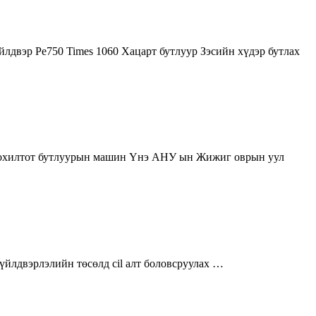
йлдвэр Pe750 Times 1060 Хацарт бутлуур Зэсийн хүдэр бутлах
 цохилтот бутлуурын машин Үнэ АНУ ын Жижиг оврын уул
үйлдвэрлэлийн төсөлд cil алт боловсруулах …