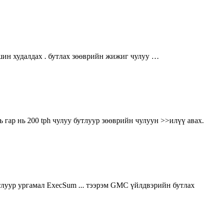
шин худалдах . бутлах зөөврийн жижиг чулуу …
 гар нь 200 tph чулуу бутлуур зөөврийн чулуун >>илүү авах.
бутлуур ургамал ExecSum ... тээрэм GMC үйлдвэрийн бутлах