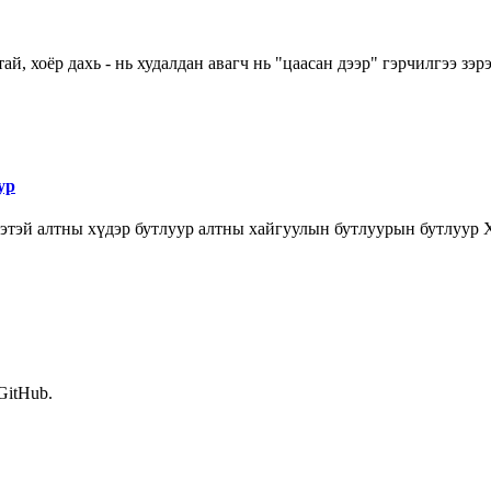
й, хоёр дахь - нь худалдан авагч нь "цаасан дээр" гэрчилгээ зэ
ур
 үнэтэй алтны хүдэр бутлуур алтны хайгуулын бутлуурын бутлуур
 GitHub.