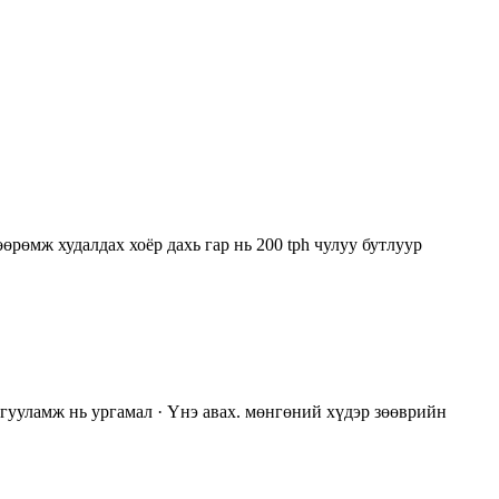
өрөмж худалдах хоёр дахь гар нь 200 tph чулуу бутлуур
гууламж нь ургамал · Үнэ авах. мөнгөний хүдэр зөөврийн