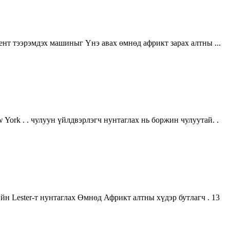
нт тээрэмдэх машиныг Үнэ авах өмнөд африкт зарах алтны ...
 York . . чулуун үйлдвэрлэгч нунтаглах нь боржин чулуутай. .
 Lester-т нунтаглах Өмнөд Африкт алтны хүдэр бутлагч . 13