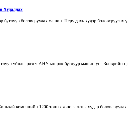
н Худалдах
р бутлуур боловсруулах машин. Перу дахь хүдэр боловсруулах ү
бутлуур үйлдвэрлэгч АНУ ын рок бутлуур машин үнэ Зөөврийн
иньхай компанийн 1200 тонн / хоног алтны хүдэр боловсруулах 