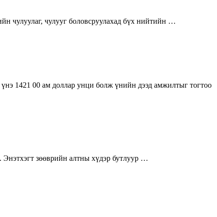
рийн чулуулаг, чулууг боловсруулахад бүх нийтийн …
 үнэ 1421 00 ам доллар унци болж үнийн дээд амжилтыг тогтоо
. Энэтхэгт зөөврийн алтны хүдэр бутлуур …