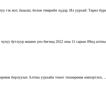
уу гэх мэт, базальт, болон төмрийн хүдэр. Ил уурхай: Төрөл бү
чулуу бутлуур машин үнэ бөгөөд 2022 оны 11 сарын 09нд алтны
өөрөмж борлуулах Алтны уурхайн тоног төхөөрөмж импортлох. ..